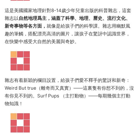
這是美國國家地理針對8-14歲少年兒童出版的科普雜志，這套
雜志以
自然地理爲主，涵蓋了科學、地理、曆史、流行文化、
新奇事物等各方面，
就像是給孩子們的科學課。雜志用幽默風
趣的筆觸，搭配漂亮高清的圖片，讓孩子在驚訝中認識世界，
在快樂中感受大自然的美麗與奇妙。
雜志有着新穎的欄目設置，給孩子們愛不釋手的驚訝和新奇：
Weird But true（離奇而又真實）——這裏隻有你想不到的，沒
有你見不到的。Surf Pups （主打動物）——每期幾個主打動
物知識！