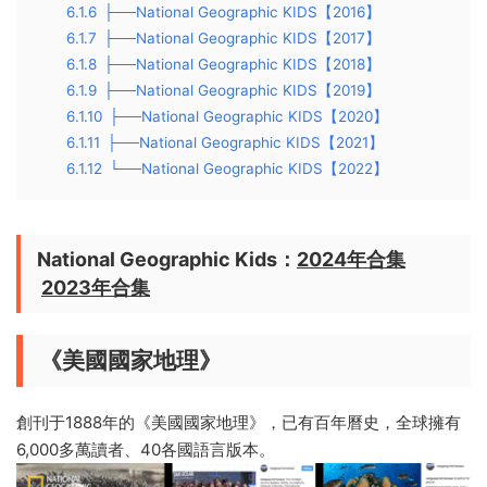
6.1.6
├──National Geographic KIDS【2016】
6.1.7
├──National Geographic KIDS【2017】
6.1.8
├──National Geographic KIDS【2018】
6.1.9
├──National Geographic KIDS【2019】
6.1.10
├──National Geographic KIDS【2020】
6.1.11
├──National Geographic KIDS【2021】
6.1.12
└──National Geographic KIDS【2022】
National Geographic Kids：
2024年合集
2023年合集
《美國國家地理》
創刊于1888年的《美國國家地理》，已有百年曆史，全球擁有
6,000多萬讀者、40各國語言版本。