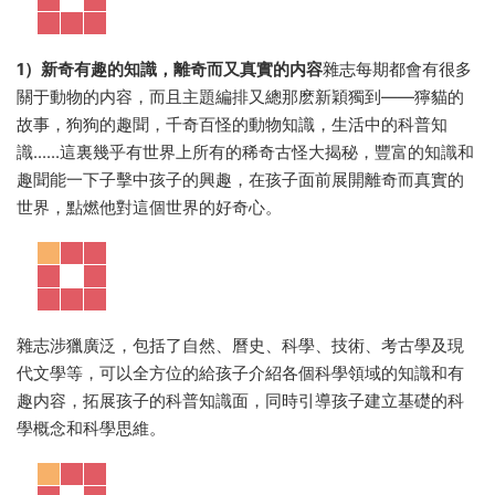
1）新奇有趣的知識，離奇而又真實的内容
雜志每期都會有很多
關于動物的内容，而且主題編排又總那麽新穎獨到——獰貓的
故事，狗狗的趣聞，千奇百怪的動物知識，生活中的科普知
識......這裏幾乎有世界上所有的稀奇古怪大揭秘，豐富的知識和
趣聞能一下子擊中孩子的興趣，在孩子面前展開離奇而真實的
世界，點燃他對這個世界的好奇心。
雜志涉獵廣泛，包括了自然、曆史、科學、技術、考古學及現
代文學等，可以全方位的給孩子介紹各個科學領域的知識和有
趣内容，拓展孩子的科普知識面，同時引導孩子建立基礎的科
學概念和科學思維。