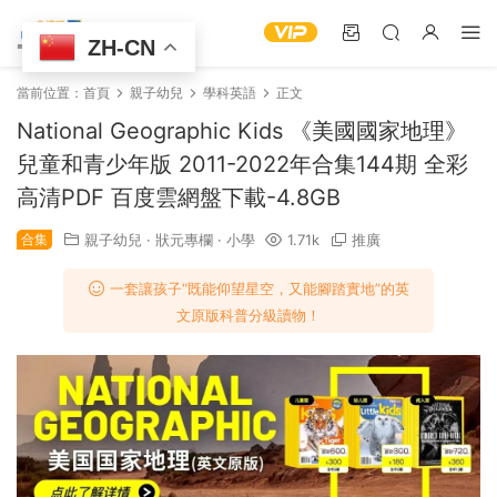
ZH-CN
當前位置：
首頁
親子幼兒
學科英語
正文
National Geographic Kids 《美國國家地理》
兒童和青少年版 2011-2022年合集144期 全彩
高清PDF 百度雲網盤下載-4.8GB
合集
親子幼兒
·
狀元專欄
·
小學
1.71k
推廣
一套讓孩子“既能仰望星空，又能腳踏實地”的英
文原版科普分級讀物！