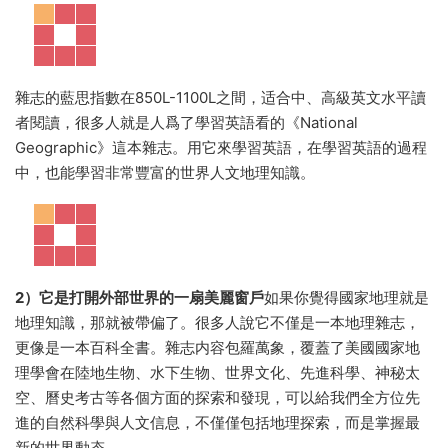
雜志的藍思指數在850L-1100L之間，适合中、高級英文水平讀
者閱讀，很多人就是人爲了學習英語看的《National
Geographic》這本雜志。用它來學習英語，在學習英語的過程
中，也能學習非常豐富的世界人文地理知識。
2）它是打開外部世界的一扇美麗窗戶
如果你覺得國家地理就是
地理知識，那就被帶偏了。很多人說它不僅是一本地理雜志，
更像是一本百科全書。雜志内容包羅萬象，覆蓋了美國國家地
理學會在陸地生物、水下生物、世界文化、先進科學、神秘太
空、曆史考古等各個方面的探索和發現，可以給我們全方位先
進的自然科學與人文信息，不僅僅包括地理探索，而是掌握最
新的世界動态。