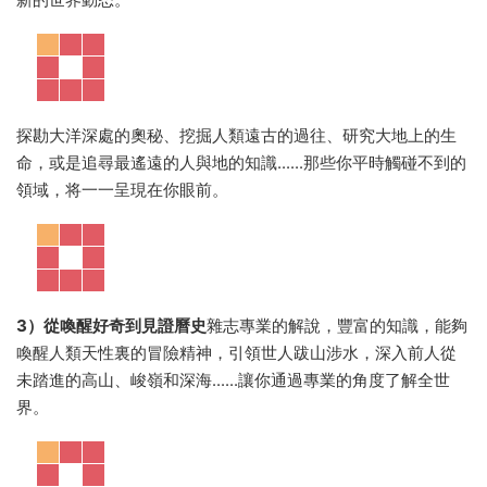
探勘大洋深處的奧秘、挖掘人類遠古的過往、研究大地上的生
命，或是追尋最遙遠的人與地的知識......那些你平時觸碰不到的
領域，将一一呈現在你眼前。
3）從喚醒好奇到見證曆史
雜志專業的解說，豐富的知識，能夠
喚醒人類天性裏的冒險精神，引領世人跋山涉水，深入前人從
未踏進的高山、峻嶺和深海......讓你通過專業的角度了解全世
界。