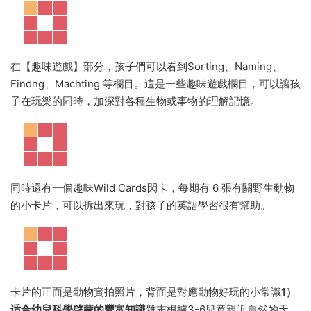
在【趣味遊戲】部分，孩子們可以看到Sorting、Naming、
Findng、Machting 等欄目。這是一些趣味遊戲欄目，可以讓孩
子在玩樂的同時，加深對各種生物或事物的理解記憶。
同時還有一個趣味Wild Cards閃卡，每期有 6 張有關野生動物
的小卡片，可以拆出來玩，對孩子的英語學習很有幫助。
卡片的正面是動物實拍照片，背面是對應動物好玩的小常識
1）
适合幼兒科學啓蒙的豐富知識
雜志根據3-6兒童親近自然的天