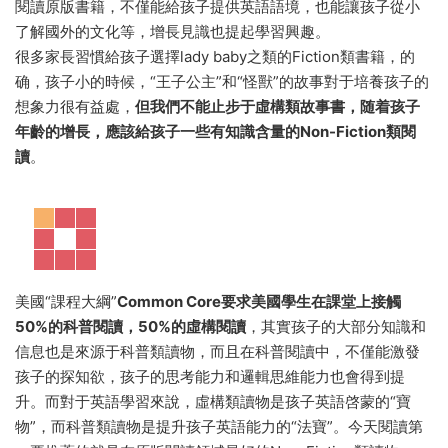
閱讀原版書籍，不僅能給孩子提供英語語境，也能讓孩子從小
了解國外的文化等，增長見識也提起學習興趣。
很多家長習慣給孩子選擇lady baby之類的Fiction類書籍，的
确，孩子小的時候，“王子公主”和“怪獸”的故事對于培養孩子的
想象力很有益處，
但我們不能止步于虛構類故事書，随着孩子
年齡的增長，應該給孩子一些有知識含量的Non-Fiction類閱
讀
。
美國“課程大綱”
Common Core要求美國學生在課堂上接觸
50%的科普閱讀，50%的虛構閱讀
，其實孩子的大部分知識和
信息也是來源于科普類讀物，而且在科普閱讀中，不僅能激發
孩子的探知欲，孩子的思考能力和邏輯思維能力也會得到提
升。而對于英語學習來說，虛構類讀物是孩子英語啓蒙的“寶
物”，而科普類讀物是提升孩子英語能力的“法寶”。今天閱讀第