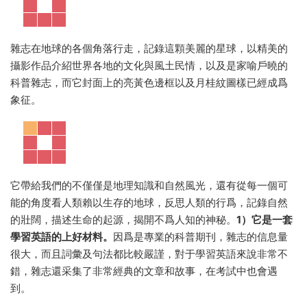
雜志在地球的各個角落行走，記錄這顆美麗的星球，以精美的
攝影作品介紹世界各地的文化與風土民情，以及是家喻戶曉的
科普雜志，而它封面上的亮黃色邊框以及月桂紋圖樣已經成爲
象征。
它帶給我們的不僅僅是地理知識和自然風光，還有從每一個可
能的角度看人類賴以生存的地球，反思人類的行爲，記錄自然
的壯闊，描述生命的起源，揭開不爲人知的神秘。
1）它是一套
學習英語的上好材料。
因爲是專業的科普期刊，雜志的信息量
很大，而且詞彙及句法都比較嚴謹，對于學習英語來說非常不
錯，雜志還采集了非常經典的文章和故事，在考試中也會遇
到。