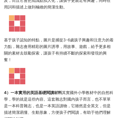
及，而且它會把知識點拟人化，讓孩子更親近有興趣，同時在
用詞和描述上做到極緻的簡潔生動。
基于孩子認知的特點，圖片是捕捉3-6歲孩子興趣和注意力的着
力點，雜志會用精彩的圖片誘導，用故事、遊戲，給予更多相
關的素材去鼓勵探索，讓孩子有持續不斷的探索和發現的興
奮！
4）一本實用的英語基礎閱讀材料
其實國外小學教材中的自然科
學，學的就是這些内容。這套雜志對國内孩子而言，也不單單
是一本科普雜志，也是一本英語讀物，它雖然是全英文，但是
描述簡潔易懂、生動形象，方便孩子們閱讀，有助于他們理解