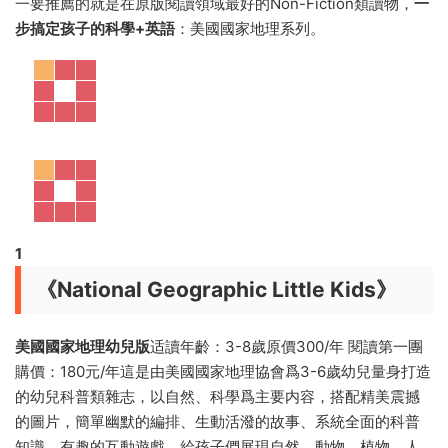
一要推薦的就是在原版閱讀領域最好的Non-Fiction類讀物，
一
步搞定孩子的科學+英語
：美國國家地理系列。
1
《National Geographic Little Kids》
美國國家地理幼兒版
适讀年齡：3-8歲原價300/年 閱讀第一團
購價：180元/年這是由美國國家地理協會爲3-6歲幼兒量身打造
的幼兒科普類雜志，以自然、科學爲主要内容，搭配精美震撼
的圖片，簡單幽默的編排、生動活潑的故事、系統全面的科普
知識、有趣的互動遊戲，給孩子們展現自然、動物、植物、人