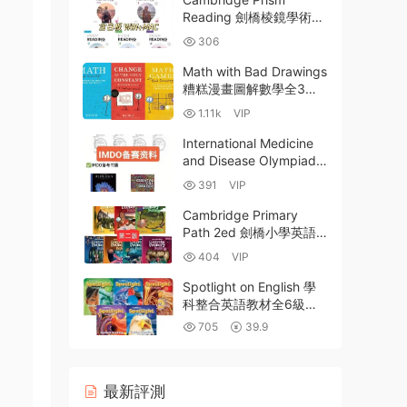
Reading 劍橋棱鏡學術英
語閱讀教材PDF電子版學
306
生書教師書 MP3音頻
MP4視頻 WIN+MAC白闆
Math with Bad Drawings
軟件 百度網盤下載
糟糕漫畫圖解數學全3冊
PDF 國際牛娃超愛的數學
1.11k
VIP
漫畫 百度網盤
International Medicine
and Disease Olympiad
IMDO國際生物醫學和疾
391
VIP
病奧賽考綱樣題真題參考
教科書資料合集 PDF電子
Cambridge Primary
版 百度雲網盤下載
Path 2ed 劍橋小學英語
教材第二版PDF電子版學
404
VIP
生書教師書練習冊活動書
閃卡測試 MP3音頻 MP4
Spotlight on English 學
視頻 教師資源 百度雲網
科整合英語教材全6級
盤下載
PDF電子版學生書+練習
705
39.9
冊+數字書+配套音視頻
網盤資源下載
最新評測