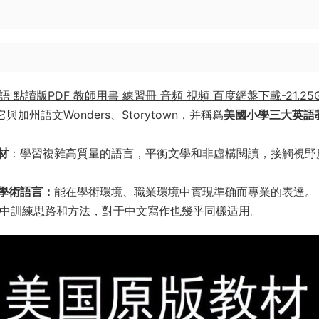
 點讀版PDF 教師用書 練習冊 音頻 視頻 百度網盤下載-21.25
加州語文Wonders、Storytown，并稱爲
美國小學三大英語
材
：學習複雜高質量的語言，平衡文學和非虛構閱讀，接觸視野
語學術語言：
能在學術環境、職業環境中實現準确而專業的表達。
中訓練思路和方法，對于中文寫作也幾乎同樣适用。