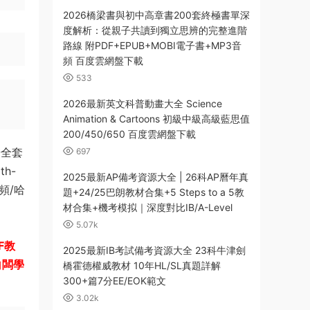
2026橋梁書與初中高章書200套終極書單深
度解析：從親子共讀到獨立思辨的完整進階
路線 附PDF+EPUB+MOBI電子書+MP3音
頻 百度雲網盤下載
533
2026最新英文科普動畫大全 Science
Animation & Cartoons 初級中級高級藍思值
200/450/650 百度雲網盤下載
譜全套
697
th-
2025最新AP備考資源大全 | 26科AP曆年真
視頻/哈
題+24/25巴朗教材合集+5 Steps to a 5教
材合集+機考模拟｜深度對比IB/A-Level
5.07k
F教
2025最新IB考試備考資源大全 23科牛津劍
白闆學
橋霍德權威教材 10年HL/SL真題詳解
300+篇7分EE/EOK範文
3.02k