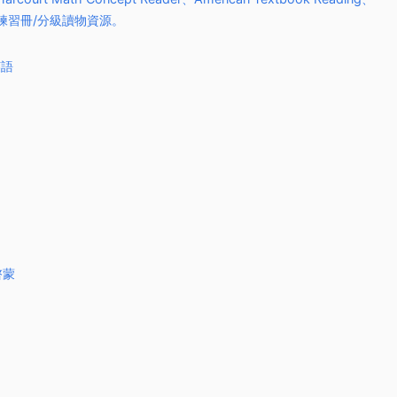
教材/練習冊/分級讀物資源。
英語
學啓蒙