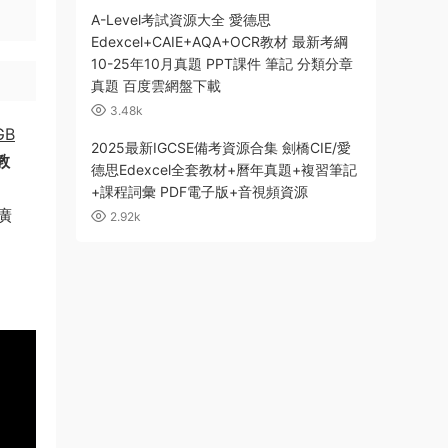
A-Level考試資源大全 愛德思
Edexcel+CAIE+AQA+OCR教材 最新考綱
10-25年10月真題 PPT課件 筆記 分類分章
真題 百度雲網盤下載
3.48k
GB
2025最新IGCSE備考資源合集 劍橋CIE/愛
教
德思Edexcel全套教材+曆年真題+複習筆記
+課程詞彙 PDF電子版+音視頻資源
廣
2.92k