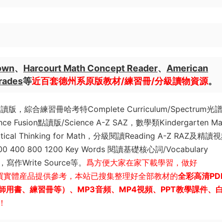
town
、
Harcourt Math Concept Reader
、
American
rades
等
近百套德州系原版教材/練習冊/分級讀物資源
。
綜合練習冊哈考特Complete Curriculum/Spectrum光
ce Fusion點讀版/Science A-Z SAZ
，數學類Kindergarten Ma
itical Thinking for Math，分級閱讀Reading A-Z RAZ及精讀
400 800 1200 Key Words 閱讀基礎核心詞/Vocabulary
ry，寫作Write Source等。
爲方便大家在家下載學習，做好
大家購買實體産品提供參考，本站已搜集整理好全部教材的
全彩高清PD
用書、練習冊等）、MP3音頻、MP4視頻、PPT教學課件、
！