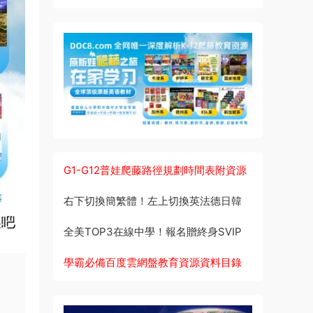
G1-G12普娃爬藤路徑規劃時間表附資源
右下切換簡繁體！左上切換英法德日韓
全美TOP3在線中學！報名贈終身SVIP
學霸必備百度雲網盤教育資源資料目錄