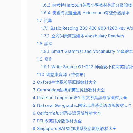
1.6.3
哈考特Harcourt美國小學教材英語分級讀物
1.6.4
美國海尼曼全集 Heinemann有聲分級繪本
1.7
詞彙
1.7.1
Basic Reading 200 400 800 1200 Ke
1.7.2
全彩詞彙閱讀繪本Vocabulary Readers
1.8
語法
1.8.1
Smart Grammar and Vocabulary 全套繪本
1.9
寫作
1.9.1
Write Source G1-G12 神仙級小初高英語
1.10
網盤庫資源（待發布）
2
Oxford牛津系英語原版教材大全
3
Cambridge劍橋系英語原版教材大全
4
Pearson Longman培生朗文系英語原版教材大全
5
National Geographic國家地理系英語原版教材大全
6
California加州系英語原版教材大全
7
ESL系英語原版教材大全
8
Singapore SAP新加坡系英語原版教材大全