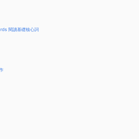
y Words 閱讀基礎核心詞
寫作