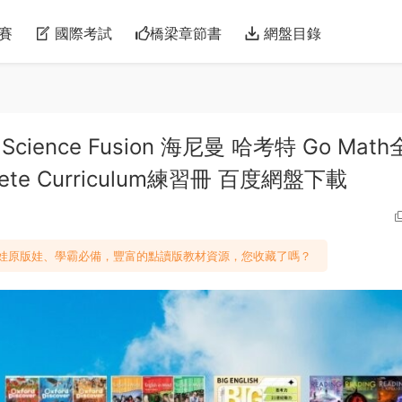
賽
國際考試
橋梁章節書
網盤目錄
ience Fusion 海尼曼 哈考特 Go Mat
plete Curriculum練習冊 百度網盤下載
娃原版娃、學霸必備，豐富的點讀版教材資源，您收藏了嗎？