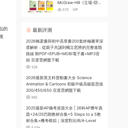
McGraw-Hill《立場-辯證
思維訓練系列》批判性思
370
VIP
維經典教材14冊PDF電子
版 百度網盤下載
點的
最新評測
複
2026橋梁書與初中高章書200套終極書單深
度解析：從親子共讀到獨立思辨的完整進階
路線 附PDF+EPUB+MOBI電子書+MP3音
頻 百度雲網盤下載
526
2026最新英文科普動畫大全 Science
Animation & Cartoons 初級中級高級藍思值
200/450/650 百度雲網盤下載
692
2025最新AP備考資源大全 | 26科AP曆年真
題+24/25巴朗教材合集+5 Steps to a 5教
材合集+機考模拟｜深度對比IB/A-Level
5.05k