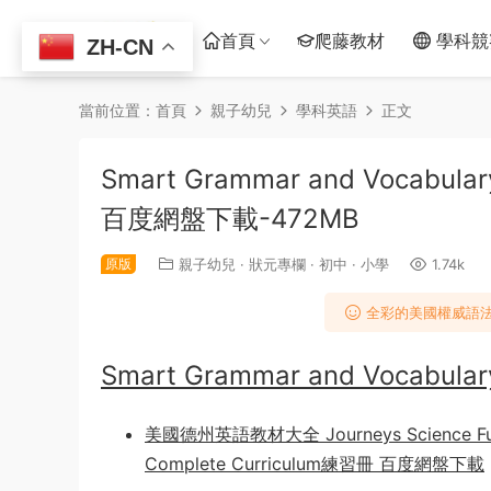
首頁
爬藤教材
學科競
ZH-CN
當前位置：
首頁
親子幼兒
學科英語
正文
Smart Grammar and Voc
百度網盤下載-472MB
原版
親子幼兒
·
狀元專欄
·
初中
·
小學
1.74k
全彩的美國權威語法
Smart Grammar and Vocabular
美國德州英語教材大全 Journeys Science F
Complete Curriculum練習冊 百度網盤下載