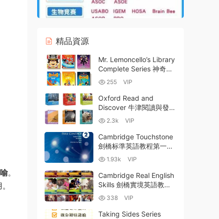
精品資源
Mr. Lemoncello’s Library
Complete Series 神奇圖
書館/檸檬雪糕全7冊英文
255
VIP
初章書PDF+EPUB+MOBI
電子版 MP3音頻 電影 百
Oxford Read and
度雲網盤下載
Discover 牛津閱讀與發現
L1-L6 A1-B1 全彩PDF 音
2.3k
VIP
頻MP3 百度雲網盤下載
Cambridge Touchstone
劍橋标準英語教程第一版
全彩PDF 學生用書 練習
1.93k
VIP
冊 配套MP3聽力音頻 百
喻
。
度網盤下載
Cambridge Real English
Skills 劍橋實境英語教材
用。
英文版 PDF電子版學生書
338
VIP
+答案+教師筆記 MP3音
頻 百度網盤下載
Taking Sides Series