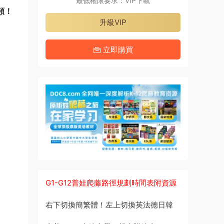
最低權限要求：VIP下載
頻！
升級VIP
立即購買
G1-G12普娃爬藤路徑規劃時間表附資源
右下切換簡繁體！左上切換英法德日韓