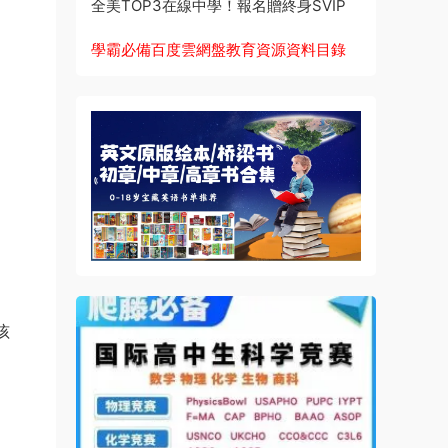
全美TOP3在線中學！報名贈終身SVIP
學霸必備百度雲網盤教育資源資料目錄
孩