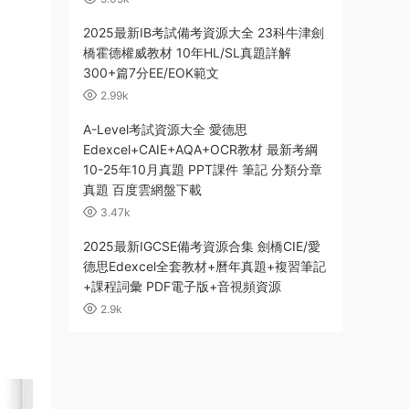
2025最新IB考試備考資源大全 23科牛津劍
橋霍德權威教材 10年HL/SL真題詳解
300+篇7分EE/EOK範文
2.99k
A-Level考試資源大全 愛德思
Edexcel+CAIE+AQA+OCR教材 最新考綱
10-25年10月真題 PPT課件 筆記 分類分章
真題 百度雲網盤下載
3.47k
2025最新IGCSE備考資源合集 劍橋CIE/愛
德思Edexcel全套教材+曆年真題+複習筆記
+課程詞彙 PDF電子版+音視頻資源
2.9k