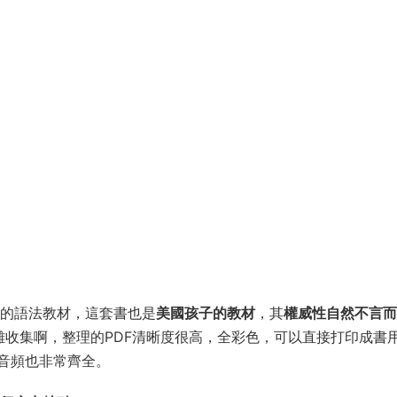
套真正系統的語法教材，這套書也是
美國孩子的教材
，其
權威性自然不言而
難收集啊，整理的PDF清晰度很高，全彩色，可以直接打印成書
音頻也非常齊全。