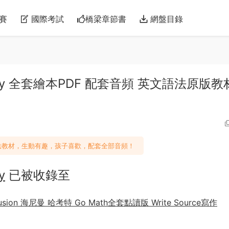
賽
國際考試
橋梁章節書
網盤目錄
abulary 全套繪本PDF 配套音頻 英文語法原版教
教材，生動有趣，孩子喜歡，配套全部音頻！
y
已被收錄至
usion 海尼曼 哈考特 Go Math全套點讀版 Write Source寫作