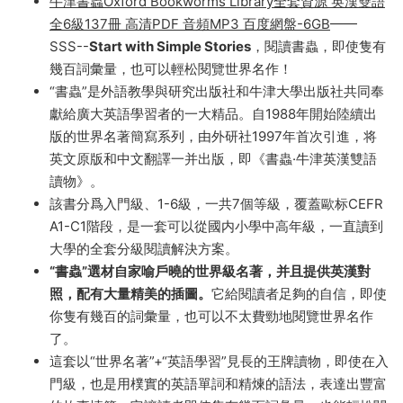
牛津書蟲Oxford Bookworms Library
牛津書蟲Oxford Bookworms Library全套資源 英漢雙語
全6級137冊 高清PDF 音頻MP3 百度網盤-6GB
——
SSS--
Start with Simple Stories
，閱讀書蟲，即使隻有
幾百詞彙量，也可以輕松閱覽世界名作！
“書蟲”是外語教學與研究出版社和牛津大學出版社共同奉
獻給廣大英語學習者的一大精品。自1988年開始陸續出
版的世界名著簡寫系列，由外研社1997年首次引進，将
英文原版和中文翻譯一并出版，即《書蟲·牛津英漢雙語
讀物》。
該書分爲入門級、1-6級，一共7個等級，覆蓋歐标CEFR
A1-C1階段，是一套可以從國内小學中高年級，一直讀到
大學的全套分級閱讀解決方案。
“書蟲”選材自家喻戶曉的世界級名著，并且提供英漢對