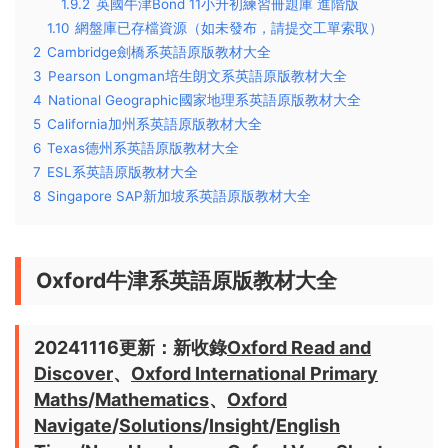
1.9.2
英國牛津Bond 11小升初練習冊題庫 進階版
1.10
網盤庫已存檔資源（如未發布，請提交工單索取）
2
Cambridge劍橋系英語原版教材大全
3
Pearson Longman培生朗文系英語原版教材大全
4
National Geographic國家地理系英語原版教材大全
5
California加州系英語原版教材大全
6
Texas德州系英語原版教材大全
7
ESL系英語原版教材大全
8
Singapore SAP新加坡系英語原版教材大全
Oxford牛津系英語原版教材大全
20241116更新：新收錄
Oxford Read and
Discover
、
Oxford International Primary
Maths
/
Mathematics
、
Oxford
Navigate
/
Solutions
/
Insight
/
English