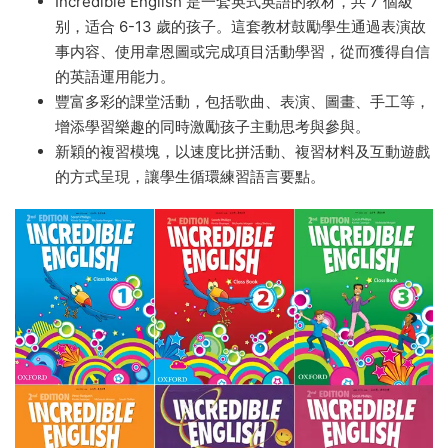
Oxford Incredible English 牛津少兒英語教材 全彩PDF
MP3音頻 百度網盤下載-1.13GB
—— 牛津Incredible
English鼓勵學生通過表演故事内容、使用韋恩圖或完成
項目活動學習，從而獲得自信的英語運用能力！
Incredible English 是一套英式英語的教材，共 7 個級
别，适合 6-13 歲的孩子。這套教材鼓勵學生通過表演故
事内容、使用韋恩圖或完成項目活動學習，從而獲得自信
的英語運用能力。
豐富多彩的課堂活動，包括歌曲、表演、圖畫、手工等，
增添學習樂趣的同時激勵孩子主動思考與參與。
新穎的複習模塊，以速度比拼活動、複習材料及互動遊戲
的方式呈現，讓學生循環練習語言要點。