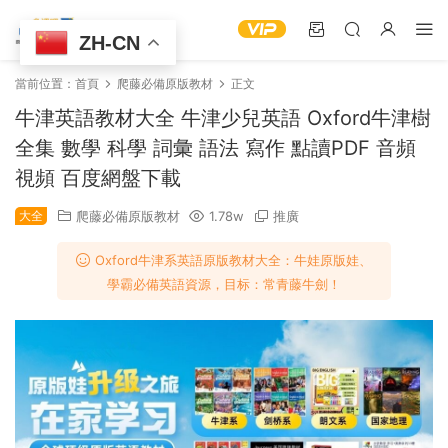
ZH-CN
當前位置：
首頁
爬藤必備原版教材
正文
牛津英語教材大全 牛津少兒英語 Oxford牛津樹
全集 數學 科學 詞彙 語法 寫作 點讀PDF 音頻
視頻 百度網盤下載
大全
爬藤必備原版教材
1.78w
推廣
Oxford牛津系英語原版教材大全：牛娃原版娃、
學霸必備英語資源，目标：常青藤牛劍！