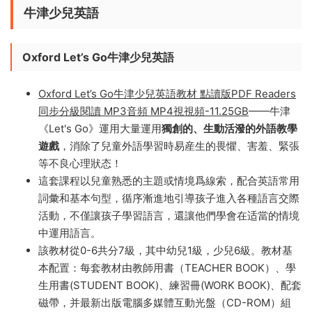
牛津少兒英語
Oxford Let’s Go牛津少兒英語
Oxford Let’s Go牛津少兒英語教材 點讀版PDF Readers
同步分級閱讀 MP3音頻 MP4視視頻-11.25GB
——牛津
《Let's Go》運用大量運用
獨創的、生動活潑的外語教學
遊戲
，消除了兒童外語學習時易産生的畏懼、害羞、緊張
等不良心理狀态！
這套課程以兒童熟悉的主題或情境爲線索，配合英語常用
詞彙和基本句型，循序漸進地引導孩子進入各種語言交際
活動，不僅讓孩子學習語言，還讓他們學會在适當的情境
中運用語言。
該教材從0-6共分7級，其中幼兒1級，少兒6級。教材基
本配置：每套教材由教師用書（TEACHER BOOK）、學
生用書(STUDENT BOOK)、練習冊(WORK BOOK)、配套
磁帶，并最新出版電腦多媒體互動光盤（CD-ROM）組