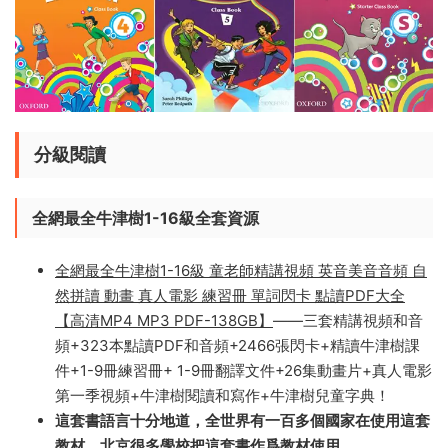
分級閱讀
全網最全牛津樹1-16級全套資源
全網最全牛津樹1-16級 童老師精講視頻 英音美音音頻 自
然拼讀 動畫 真人電影 練習冊 單詞閃卡 點讀PDF大全
【高清MP4 MP3 PDF-138GB】
——三套精講視頻和音