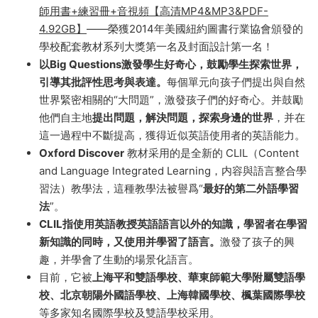
Oxford Discover第2版 牛津探索發現
Oxford Discover第2版 牛津探索發現 全6級學生用書+教
師用書+練習冊+音視頻【高清MP4&MP3&PDF-
4.92GB】
——榮獲2014年美國紐約圖書行業協會頒發的
學校配套教材系列大獎第一名及封面設計第一名！
以Big Questions激發學生好奇心，鼓勵學生探索世界，
引導其批評性思考與表達。
每個單元向孩子們提出與自然
世界緊密相關的“大問題”，激發孩子們的好奇心。并鼓勵
他們自主地
提出問題，解決問題，探索身邊的世界
，并在
這一過程中不斷提高，獲得近似英語使用者的英語能力。
Oxford Discover
教材采用的是全新的 CLIL（Content
and Language Integrated Learning，内容與語言整合學
習法）教學法，這種教學法被譽爲“
最好的第二外語學習
法
”。
CLIL指使用英語教授英語語言以外的知識，學習者在學習