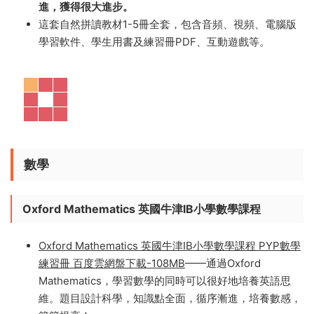
用性、價值性，在所有的自然拼讀教材裏面，在無數英語
學習者心目中是最好的。
課本分爲5個級别，從26個字母到各種常見字母組合，共
學習150多個發音規則，非常系統。
大量可愛的插圖和好玩的遊戲，每天半小時，就能循序漸
進，獲得很大進步。
這套自然拼讀教材1-5冊全套，包含音頻、視頻、電腦版
學習軟件、學生用書及練習冊PDF、互動遊戲等。
數學
Oxford Mathematics 英國牛津IB小學數學課程