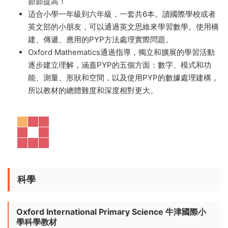
Oxford Mathematics 英國牛津IB小學數學課程 PYP數學
練習冊 百度雲網盤下載-108MB
——通過Oxford
Mathematics，學習數學的同時可以很好地培養英語思
維。題目設計科學，知識點全面，循序漸進，培養數感，
節節提高！
适合小學一年級到六年級，一套共6本。讀國際學校或者
英文部的小朋友，可以通過英文思維來學習數學。使用構
建、傳遞、應用的PYP方法處理實際問題。
Oxford Mathematics通過指導，獨立和擴展的學習活動
逐步建立理解，涵蓋PYP的五個方面：數字、模式和功
能、測量、形狀和空間，以及使用PYP的數據處理建構，
所以教材的總體難度和深度相對更大。