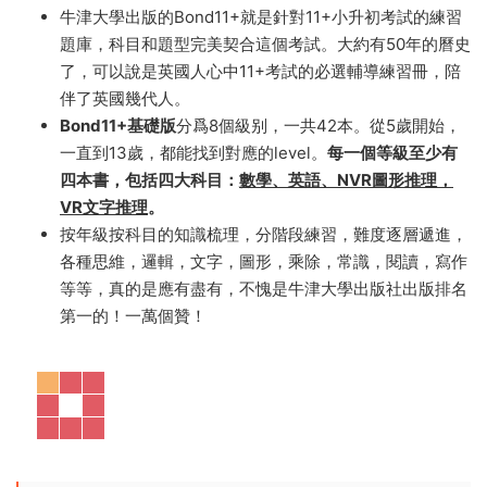
在英國，11+考試是孩子在小學最後一年，爲進入初中所
參加的考試。考試名稱 11+來自孩子在英國初中的入學年
齡，即11到12歲。考試内容一般包括英語，數學和邏輯思
維。和我們的小升初一個意思，隻是考試的科目和題型都
不一樣。
牛津大學出版的Bond11+就是針對11+小升初考試的練習
題庫，科目和題型完美契合這個考試。大約有50年的曆史
了，可以說是英國人心中11+考試的必選輔導練習冊，陪
伴了英國幾代人。
Bond11+基礎版
分爲8個級别，一共42本。從5歲開始，
一直到13歲，都能找到對應的level。
每一個等級至少有
四本書，包括四大科目：
數學、英語、NVR圖形推理，
VR文字推理
。
按年級按科目的知識梳理，分階段練習，難度逐層遞進，
各種思維，邏輯，文字，圖形，乘除，常識，閱讀，寫作
等等，真的是應有盡有，不愧是牛津大學出版社出版排名
第一的！一萬個贊！