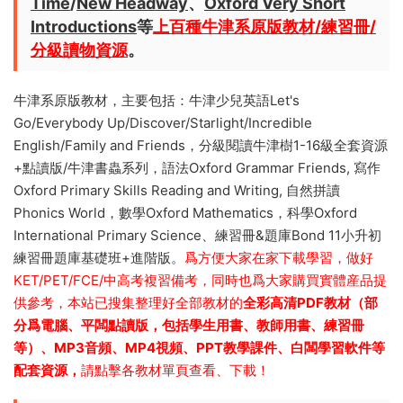
Time
/
New Headway
、
Oxford Very Short
Introductions
等
上百種牛津系原版教材/練習冊/
分級讀物資源
。
牛津系原版教材，主要包括：牛津少兒英語Let's
Go/Everybody Up/Discover/Starlight/Incredible
English/Family and Friends，分級閱讀牛津樹1-16級全套資源
+點讀版/牛津書蟲系列，語法Oxford Grammar Friends, 寫作
Oxford Primary Skills Reading and Writing, 自然拼讀
Phonics World，數學Oxford Mathematics，科學Oxford
International Primary Science、練習冊&題庫Bond 11小升初
練習冊題庫基礎班+進階版。
爲方便大家在家下載學習，做好
KET/PET/FCE/中高考複習備考，同時也爲大家購買實體産品提
供參考，本站已搜集整理好全部教材的
全彩高清PDF教材（部
分爲電腦、平闆點讀版，包括學生用書、教師用書、練習冊
等）、MP3音頻、MP4視頻、PPT教學課件、白闆學習軟件等
配套資源，
請點擊各教材單頁查看、下載！