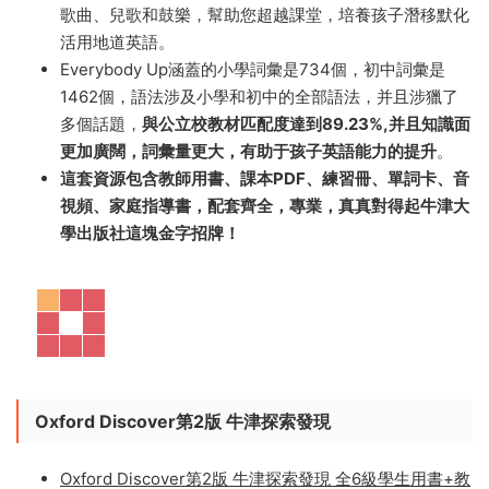
會、健康等學科相聯系，讓學生實踐其他學科知識，吸引
學生的興趣。
牛津“天天向上”少兒美語教材共七個級别，入門級到中級
(CEF:A1-B1)，适用于 5-13 歲孩子。其課程編制均衡靈
活，教學法備受推崇，日常情景化教學内容，朗朗上口的
歌曲、兒歌和鼓樂，幫助您超越課堂，培養孩子潛移默化
活用地道英語。
Everybody Up涵蓋的小學詞彙是734個，初中詞彙是
1462個，語法涉及小學和初中的全部語法，并且涉獵了
多個話題，
與公立校教材匹配度達到89.23%,并且知識面
更加廣闊，詞彙量更大，有助于孩子英語能力的提升
。
這套資源包含教師用書、課本PDF、練習冊、單詞卡、音
視頻、家庭指導書，配套齊全，專業，真真對得起牛津大
學出版社這塊金字招牌！