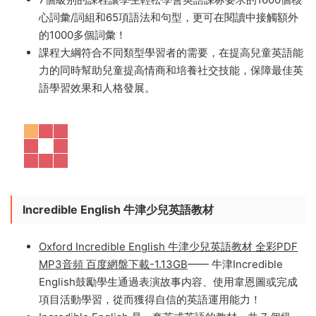
的少兒英語課程，共七個級别。牛津“友鄰”系列結合了獨
到的自然發音拼讀教學、強大的語言技能訓練和快速推進
高效的綜合教學大綱，并将課程精神延伸到課堂外英語教
學延伸到課堂外，推廣家庭與友誼的價值觀。
7個級别的課程讓學生輕松學會英語課标要求的1600個核
心詞彙/詞組和65項語法和句型，更可在閱讀中接觸額外
的1000多個詞彙！
課程大綱符合不同類型學習者的需要，在提高兒童英語能
力的同時幫助兒童提高情商和培養社交技能，保障最佳英
語學習效果和人格發展。
Incredible English 牛津少兒英語教材