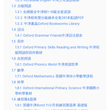
1.2.5
Incredible English 牛津少兒英語教材
1.3
分級閱讀
1.3.1
全網最全牛津樹1-16級全套資源
1.3.2
牛津樹有聲分級繪本全套261本點讀PDF
1.3.3
牛津書蟲Oxford Bookworms Library
1.4
語法
1.4.1
Oxford Grammar Friends牛津語法朋友
1.5
寫作
1.5.1
Oxford Primary Skills Reading and Writing 牛津初
級閱讀與寫作教材
1.6
自然拼讀
1.6.1
Oxford Phonics World 牛津拼讀世界
1.7
數學
1.7.1
Oxford Mathematics 英國牛津IB小學數學課程
1.8
科學
1.8.1
Oxford International Primary Science 牛津國際小
學科學教材
1.9
練習冊&題庫
1.9.1
英國牛津Bond 11小升初練習冊題庫 基礎版