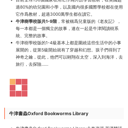
261本 内嵌音頻可點讀PDF【點讀PDF-2.34GB】
——
Kipper一家的故事絕對不枯燥，從日常生活到魔法冒險，
總有能吸引娃注意力的一本，而一旦愛上，就像追起了一
部連續劇，令人欲罷不能！
目前全球130個國家在用它作爲外語學習教材，在英國超
過80%的幼兒園和小學，以及國内很多國際學校都在使用
它作爲教材，超過3000萬學生都在讀它。
牛津樹學校版共1-9階
，常被稱爲兒童版的《老友記》，
每一本都是一個獨立的故事，連在一起是牛津閱讀樹系
統、完整的故事。
牛津樹學校版的1-4級基本上都是圍繞這些生活中的小事
展開的，從第5級開始就有了穿越和幻想。孩子們得到了
神奇之鑰，從此，他們可以翺翔在太空，深入到海洋，去
旅行，去探險……