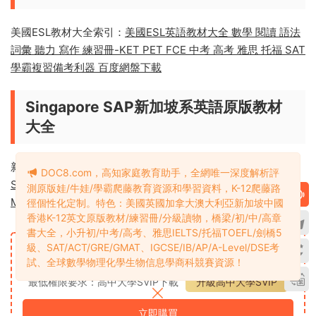
美國德州教材大全索引：
美國德州英語教材大全 Journeys
Science Fusion 海尼曼 哈考特 Go Math全套點讀版 Write
Source寫作 Complete Curriculum練習冊 百度網盤下載
ESL系英語原版教材大全
美國ESL教材大全索引：
美國ESL英語教材大全 數學 閱讀 語法
詞彙 聽力 寫作 練習冊-KET PET FCE 中考 高考 雅思 托福 SAT
學霸複習備考利器 百度網盤下載
DOC8.com，高知家庭教育助手，全網唯一深度解析評
測原版娃/牛娃/學霸爬藤教育資源和學習資料，K-12爬藤路
Singapore SAP新加坡系英語原版教材
徑個性化定制。特色：美國英國加拿大澳大利亞新加坡中國
大全
香港K-12英文原版教材/練習冊/分級讀物，橋梁/初/中/高章
書大全，小升初/中考/高考、雅思IELTS/托福TOEFL/劍橋5
級、SAT/ACT/GRE/GMAT、IGCSE/IB/AP/A-Level/DSE考
新加坡教材大全索引：
新加坡英語教材大全 新加坡數學奧數
試、全球數學物理化學生物信息學商科競賽資源！
SAP Learning Mathematics_Maths Olympiad_Targeting
Mathematics_Visible Thinking 百度網盤下載