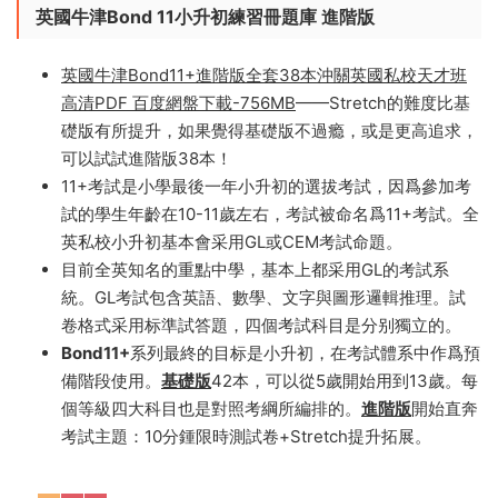
英國牛津Bond 11小升初練習冊題庫 進階版
英國牛津Bond11+進階版全套38本沖關英國私校天才班
高清PDF 百度網盤下載-756MB
——Stretch的難度比基
礎版有所提升，如果覺得基礎版不過瘾，或是更高追求，
可以試試進階版38本！
11+考試是小學最後一年小升初的選拔考試，因爲參加考
試的學生年齡在10-11歲左右，考試被命名爲11+考試。全
英私校小升初基本會采用GL或CEM考試命題。
目前全英知名的重點中學，基本上都采用GL的考試系
統。GL考試包含英語、數學、文字與圖形邏輯推理。試
卷格式采用标準試答題，四個考試科目是分别獨立的。
Bond11+
系列最終的目标是小升初，在考試體系中作爲預