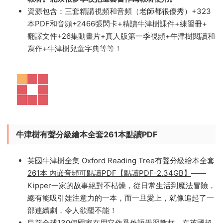
頻+323本點讀PDF和音頻+2466張閃卡+精讀牛津樹課
件+1-9冊練習冊+ 1-9冊翻譯文件+26集動畫片+真人電影
第一季視頻+牛津樹閱讀和寫作+牛津樹兒童字典！
這套書語言十分地道，全世界有一百多個國家在使用這套
教材。北京很多學校把這套書作爲教材使用。
資源包含：三套精講視頻和音頻（老師都很優秀）+323
本PDF和音頻+2466張閃卡+精讀牛津樹課件+練習冊+
翻譯文件+26集動畫片+真人版第一季視頻+牛津樹閱讀和
寫作+牛津樹兒童字典等等！
牛津樹有聲分級繪本全套261本點讀PDF
英國牛津樹全集 Oxford Reading Tree有聲分級繪本全套