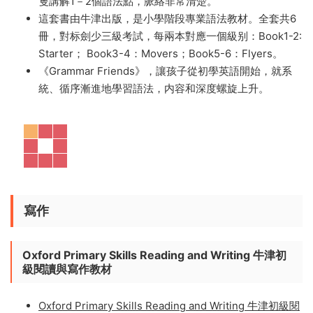
KET PET 學生用書 教師用書【英文語法原版教材全集】
【高清PDF-86MB】
——
蓋兆泉老師強烈推薦Grammar
Friends
，牛津出版，是專門的少兒語法教材，覆蓋
KET/PET，非常适合6-7歲小童學習！
涵蓋PET的語法，相當于到國内初中畢業爲止。每個單元
隻講解1－2個語法點，脈絡非常清楚。
這套書由牛津出版，是小學階段專業語法教材。全套共6
冊，對标劍少三級考試，每兩本對應一個級别：Book1-2:
Starter； Book3-4：Movers；Book5-6：Flyers。
《Grammar Friends》，讓孩子從初學英語開始，就系
統、循序漸進地學習語法，内容和深度螺旋上升。
寫作