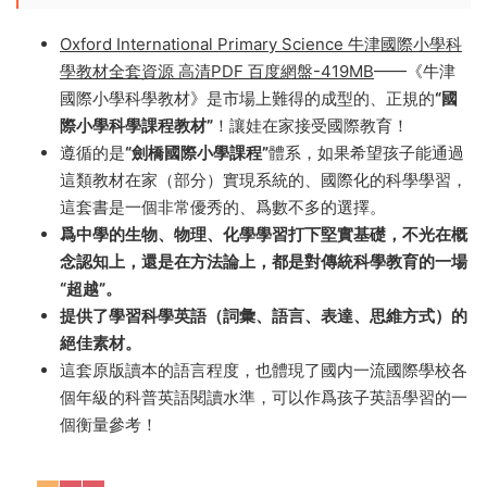
科學
Oxford International Primary Science 牛津國際小
學科學教材
Oxford International Primary Science 牛津國際小學科
學教材全套資源 高清PDF 百度網盤-419MB
——《牛津
國際小學科學教材》是市場上難得的成型的、正規的
“國
際小學科學課程教材”
！讓娃在家接受國際教育！
遵循的是
“劍橋國際小學課程”
體系，如果希望孩子能通過
這類教材在家（部分）實現系統的、國際化的科學學習，
這套書是一個非常優秀的、爲數不多的選擇。
爲中學的生物、物理、化學學習打下堅實基礎，
不光
在概
念認知上，還是在方法論上，都是對傳統科學教育的一場
“超越”。
提供了學習科學英語（詞彙、語言、表達、思維方式）的
絕佳素材。