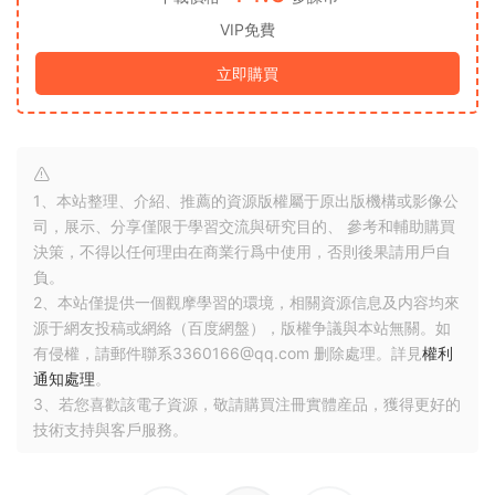
VIP免費
立即購買
1、本站整理、介紹、推薦的資源版權屬于原出版機構或影像公
司，展示、分享僅限于學習交流與研究目的、 參考和輔助購買
決策，不得以任何理由在商業行爲中使用，否則後果請用戶自
負。
2、本站僅提供一個觀摩學習的環境，相關資源信息及内容均來
源于網友投稿或網絡（百度網盤），版權争議與本站無關。如
有侵權，請郵件聯系3360166@qq.com 删除處理。詳見
權利
通知處理
。
3、若您喜歡該電子資源，敬請購買注冊實體産品，獲得更好的
技術支持與客戶服務。