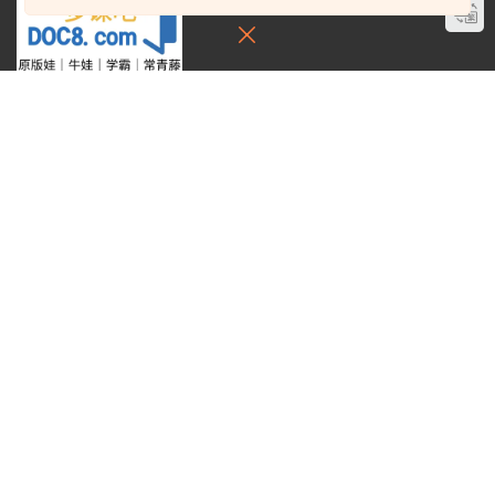
多課吧DOC8.com——高知家庭教育助手
全網唯一深度解析K12爬藤教育資源和學習資料
學霸必備：在線網盤教育資源學習資料目錄索引
關于
贊助細則
免責聲明
投稿須知
聯系站長
搜索
在線搜索GK-G12海量英文原版教材/章節書/國際考試/學科競賽資料！