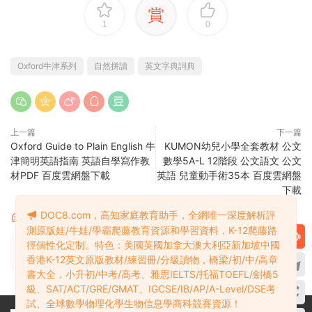
賞
1
0
Oxford牛津系列
自然拼讀
英文字典詞典
上一篇
下一篇
Oxford Guide to Plain English 牛
KUMON幼兒小學全套教材 公文
津簡明英語指南 英語自學寫作教
數學5A-L 12階段 公文語文 公文
材PDF 百度雲網盤下載
英語 兒童動手術35本 百度雲網盤
下載
DOC8.com，高知家庭教育助手，全網唯一深度解析評
評論
0
測原版娃/牛娃/學霸爬藤教育資源和學習資料，K-12爬藤路
徑個性化定制。特色：美國英國加拿大澳大利亞新加坡中國
請先
登錄
香港K-12英文原版教材/練習冊/分級讀物，橋梁/初/中/高章
書大全，小升初/中考/高考、雅思IELTS/托福TOEFL/劍橋5
級、SAT/ACT/GRE/GMAT、IGCSE/IB/AP/A-Level/DSE考
試、全球數學物理化學生物信息學商科競賽資源！