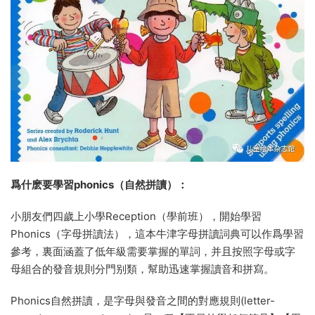
爲什麽要學習phonics（自然拼讀）：
小朋友們四歲上小學Reception（學前班），開始學習
Phonics（字母拼讀法），這本牛津字母拼讀詞典可以作爲學習
參考，裏面涵蓋了低年級需要掌握的單詞，并且按照字母或字
母組合的發音規則分門别類，幫助迅速掌握讀音和拼寫。
Phonics自然拼讀，是字母與發音之間的對應規則(letter-