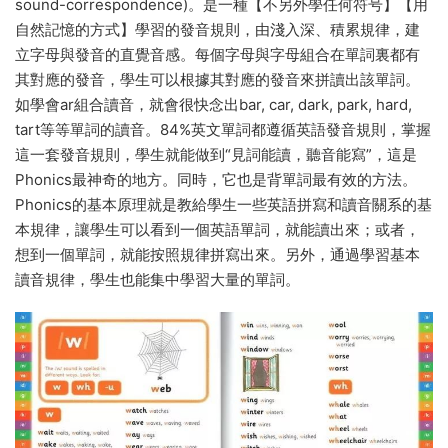
sound-correspondence)。是一種【不另外學任何符号】【用
自然記憶的方式】學習的發音規則，由淺入深、積累規律，建
立字母與發音的直覺音感。每個字母與字母組合在單詞裏都有
其對應的發音，學生可以根據其對應的發音來拼讀出該單詞。
如學會ar組合讀音，就會很快念出bar, car, dark, park, hard,
tart等等單詞的讀音。84%英文單詞都遵循英語發音規則，掌握
這一套發音規則，學生就能做到“見詞能讀，聽音能寫”，這是
Phonics最神奇的地方。同時，它也是背單詞最有效的方法。
Phonics的基本原理就是教給學生一些英語拼寫和讀音關系的基
本規律，讓學生可以看到一個英語單詞，就能讀出來；或者，
想到一個單詞，就能按照規律拼寫出來。另外，通過學習基本
讀音規律，學生也能集中學習大量的單詞。