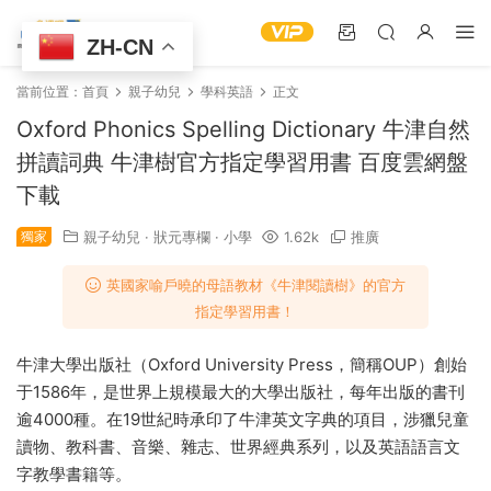
ZH-CN
當前位置：
首頁
親子幼兒
學科英語
正文
Oxford Phonics Spelling Dictionary 牛津自然
拼讀詞典 牛津樹官方指定學習用書 百度雲網盤
下載
獨家
親子幼兒
·
狀元專欄
·
小學
1.62k
推廣
英國家喻戶曉的母語教材《牛津閱讀樹》的官方
指定學習用書！
牛津大學出版社（Oxford University Press，簡稱OUP）創始
于1586年，是世界上規模最大的大學出版社，每年出版的書刊
逾4000種。在19世紀時承印了牛津英文字典的項目，涉獵兒童
讀物、教科書、音樂、雜志、世界經典系列，以及英語語言文
字教學書籍等。