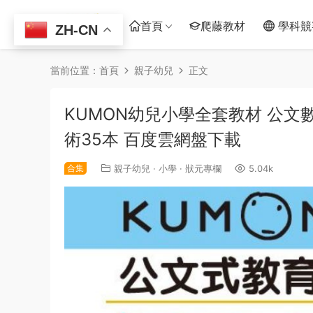
首頁
爬藤教材
學科競
ZH-CN
當前位置：
首頁
親子幼兒
正文
KUMON幼兒小學全套教材 公文數
術35本 百度雲網盤下載
合集
親子幼兒
·
小學
·
狀元專欄
5.04k