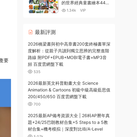
載-5.8GB
的世界經典童書繪本44冊
全彩PDF+MP3音頻+點讀
1.34k
VIP
包+視頻 百度雲網盤下載
最新評測
2026橋梁書與初中高章書200套終極書單深
度解析：從親子共讀到獨立思辨的完整進階
路線 附PDF+EPUB+MOBI電子書+MP3音
隻要
頻 百度雲網盤下載
535
2026最新英文科普動畫大全 Science
Animation & Cartoons 初級中級高級藍思值
200/450/650 百度雲網盤下載
700
2025最新AP備考資源大全 | 26科AP曆年真
題+24/25巴朗教材合集+5 Steps to a 5教
材合集+機考模拟｜深度對比IB/A-Level
5.07k