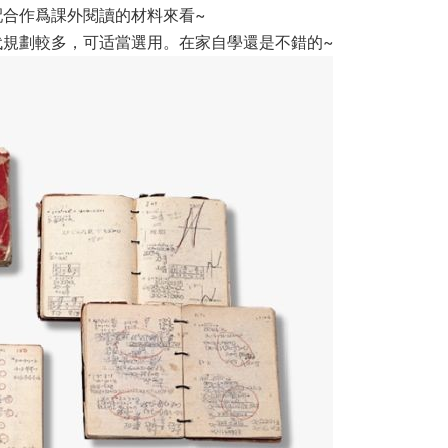
配合作爲課外閱讀的材料來看~
代規劃較多，可适當選用。在家自學還是不錯的~