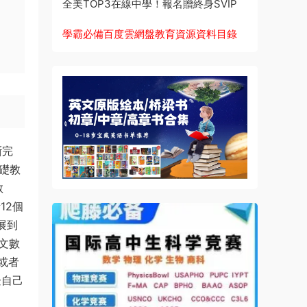
全美TOP3在線中學！報名贈終身SVIP
學霸必備百度雲網盤教育資源資料目錄
斷完
礎教
教
12個
展到
文數
或者
邊自己