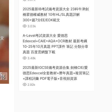
2025最新IB考試備考資源大全 23科牛津劍
橋霍德權威教材 10年HL/SL真題詳解
300+篇7分EE/EOK範文
3.03k
A-Level考試資源大全 愛德思
Edexcel+CAIE+AQA+OCR教材 最新考綱
10-25年10月真題 PPT課件 筆記 分類分章
真題 百度雲網盤下載
3.48k
2025最新IGCSE備考資源合集 劍橋CIE/愛
德思Edexcel全套教材+曆年真題+複習筆記
+課程詞彙 PDF電子版+音視頻資源
2.92k