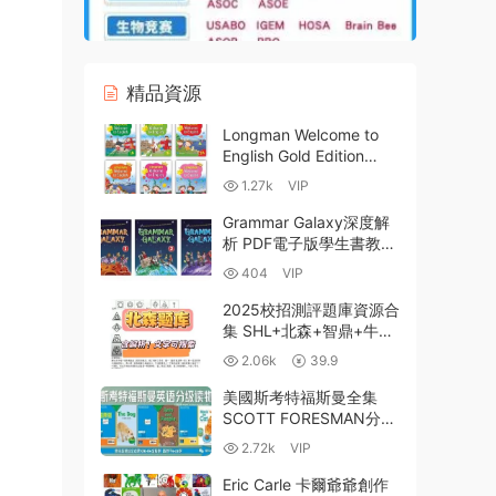
精品資源
Longman Welcome to
English Gold Edition
2025新版朗文LWTE香港
1.27k
VIP
小學英語教材全套PDF資
源+音視頻+白闆
Grammar Galaxy深度解
析 PDF電子版學生書教師
書練習冊單元期中期末測
404
VIP
試卷 PPT教學資源 百度
網盤下載
2025校招測評題庫資源合
集 SHL+北森+智鼎+牛客
+賽碼+倍智TAS中英文題
2.06k
39.9
庫+答案解析+可搜題
美國斯考特福斯曼全集
SCOTT FORESMAN分級
閱讀原版教材GK-G6全套
2.72k
VIP
1700本 内嵌音頻可點讀
PDF 百度網盤下
Eric Carle 卡爾爺爺創作