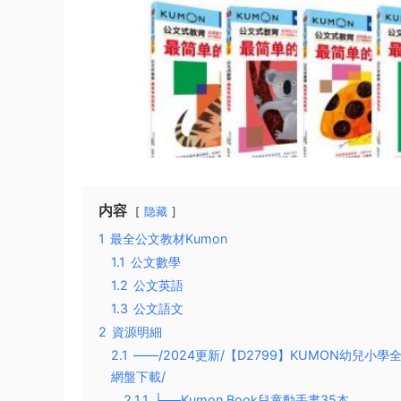
内容
隐藏
1
最全公文教材Kumon
1.1
公文數學
1.2
公文英語
1.3
公文語文
2
資源明細
2.1
——/2024更新/【D2799】KUMON幼兒小學
網盤下載/
2.1.1
├──Kumon Book兒童動手書35本