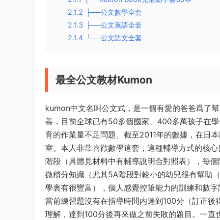
2.1.2
├──公文數學全套
2.1.3
├──公文英語全套
2.1.4
└──公文語文全套
最全公文教材Kumon
kumon中文名叫公文式，是一個有愛的爸爸爲了
善，目前全球已有50多個國家、400多萬孩子在
育的作業量不足問題。截至2011年的數據，在日本國
室。本人非常喜歡數學這套，這種輔導方式的核心賣
階段（具體見材料中有輔導說明合對照表），每個
微積分知識（尤其5A階段對較小的幼兒很有幫助（
學裏有很豐富），個人感覺控筆能力的訓練和數字
當前練習題沒有在指導時間内達到100分（訂正後
理解，達到100分後再來做之前失敗的題目。一