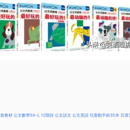
全套教材 公文數學5A-L 12階段 公文語文 公文英語 兒童動手術35本 百度