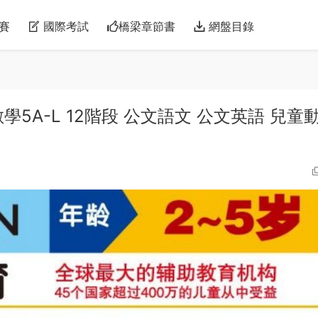
賽
國際考試
橋梁章節書
網盤目錄
學5A-L 12階段 公文語文 公文英語 兒童