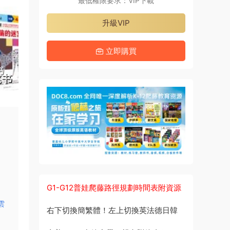
最低權限要求：VIP下載
升級VIP
立即購買
G1-G12普娃爬藤路徑規劃時間表附資源
雲
右下切換簡繁體！左上切換英法德日韓