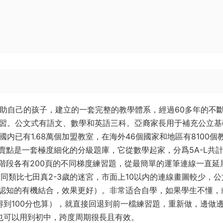
幫助自己的孩子，建立的一套完整的教學體系，經過60多年的不
學習。公文式有語文、數學和英語三科。亞裔家長用于補充公立基
内已有1.68萬個加盟教室，在海外46個國家和地區有8100個
點是一套極度細化的分級題庫，它從數學起家，分爲5A-L共計
階段各有200頁的不同梯度練習題，從最簡單的運筆連線一直延
同類比七田真2-3歲的迷宮，市面上10以内的連線畫圖較少，公
認知的有機結合，效果更好）。非常适合自學，如果學生不懂，
得到100分也算），就直接回退到前一檔練習題，重新做，邊做
直也可以用到初中，跨度周期很長且有效。