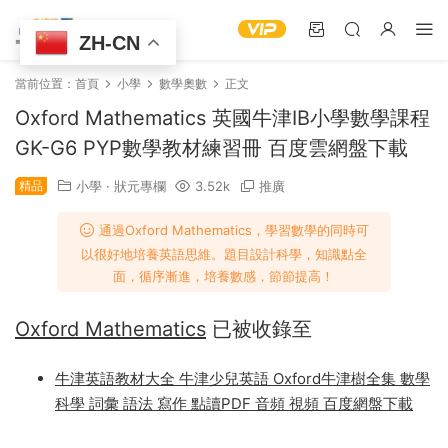
ZH-CN
當前位置：
首頁
小學
數學奧數
正文
Oxford Mathematics 英國牛津IB小學數學課程
GK-G6 PYP數學教材練習冊 百度雲網盤下載
精品
小學
·
狀元專欄
3.52k
推廣
通過Oxford Mathematics，學習數學的同時可
以很好地培養英語思維。題目設計科學，知識點全
面，循序漸進，培養數感，節節提高！
Oxford Mathematics
已被收錄至
牛津英語教材大全 牛津少兒英語 Oxford牛津樹全集 數學
科學 詞彙 語法 寫作 點讀PDF 音頻 視頻 百度網盤下載