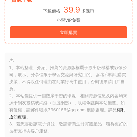
39.9
下載價格
多課币
小學VIP免費
立即購買
1、本站整理、介紹、推薦的資源版權屬于原出版機構或影像公
司，展示、分享僅限于學習交流與研究目的、 參考和輔助購買
決策，不得以任何理由在商業行爲中使用，否則後果請用戶自
負。
2、本站僅提供一個觀摩學習的環境，相關資源信息及内容均來
源于網友投稿或網絡（百度網盤），版權争議與本站無關。如
有侵權，請郵件聯系3360166@qq.com 删除處理。詳見
權利
通知處理
。
3、若您喜歡該電子資源，敬請購買注冊實體産品，獲得更好的
技術支持與客戶服務。