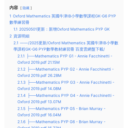
内容
隐藏
1
Oxford Mathematics 英國牛津IB小學數學課程GK-G6 PYP
數學練習冊
1.1
20250501更新：新增Oxford Mathematics PYP GK
2
資源明細
2.1
——/2025更新/Oxford Mathematics 英國牛津IB小學數
學課程GK-G6 PYP數學教材練習冊 百度雲網盤下載/
2.1.1
├──Mathematics PYP G1 - Annie Facchinetti -
Oxford 2019.pdf 21.15M
2.1.2
├──Mathematics PYP G2 - Annie Facchinetti -
Oxford 2019.pdf 26.28M
2.1.3
├──Mathematics PYP G3 - Annie Facchinetti -
Oxford 2019.pdf 14.08M
2.1.4
├──Mathematics PYP G4 - Annie Facchinetti -
Oxford 2019.pdf 13.07M
2.1.5
├──Mathematics PYP G5 - Brian Murray -
Oxford 2019.pdf 16.04M
2.1.6
├──Mathematics PYP G6 - Brian Murray -