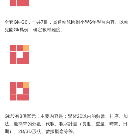
全套Gk-G6，一共7冊，貫通幼兒園到小學6年學習内容。以幼
兒園Gk爲例，确定教材難度。
Gk段有8個單元，主要内容是：學習20以内的數數、排序、加
法、最簡單的分數、代數、數字計量（長度、重量、時間、日
期）、2D/3D形狀、數據概念等等。