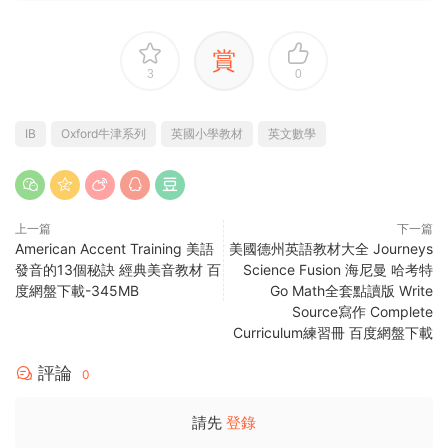
賞
3
0
IB
Oxford牛津系列
英國小學教材
英文數學
上一篇
下一篇
American Accent Training 美語
美國德州英語教材大全 Journeys
發音的13個秘訣 經典美音教材 百
Science Fusion 海尼曼 哈考特
度網盤下載-345MB
Go Math全套點讀版 Write
Source寫作 Complete
Curriculum練習冊 百度網盤下載
評論
0
請先
登錄