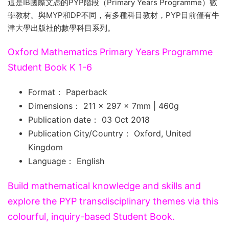
這是IB國際文憑的PYP階段（Primary Years Programme）數
學教材。與MYP和DP不同，有多種科目教材，PYP目前僅有牛
津大學出版社的數學科目系列。
Oxford Mathematics Primary Years Programme
Student Book K 1-6
Format： Paperback
Dimensions： 211 x 297 x 7mm | 460g
Publication date： 03 Oct 2018
Publication City/Country： Oxford, United
Kingdom
Language： English
Build mathematical knowledge and skills and
explore the PYP transdisciplinary themes via this
colourful, inquiry-based Student Book.