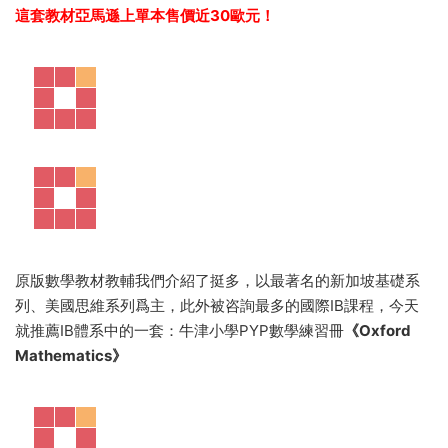
這套教材亞馬遜上單本售價近30歐元！
原版數學教材教輔我們介紹了挺多，以最著名的新加坡基礎系
列、美國思維系列爲主，此外被咨詢最多的國際IB課程，今天
就推薦IB體系中的一套：牛津小學PYP數學練習冊
《Oxford
Mathematics》