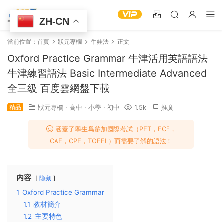
ZH-CN
當前位置：
首頁
狀元專欄
牛娃法
正文
Oxford Practice Grammar 牛津活用英語語法
牛津練習語法 Basic Intermediate Advanced
全三級 百度雲網盤下載
精品
狀元專欄
·
高中
·
小學
·
初中
1.5k
推廣
涵蓋了學生爲參加國際考試（PET，FCE，
CAE，CPE，TOEFL）而需要了解的語法！
内容
隐藏
1
Oxford Practice Grammar
1.1
教材簡介
1.2
主要特色