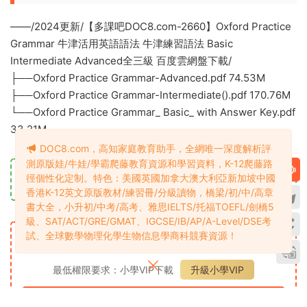
——/2024更新/【多課吧DOC8.com-2660】Oxford Practice
Grammar 牛津活用英語語法 牛津練習語法 Basic
Intermediate Advanced全三級 百度雲網盤下載/
├──Oxford Practice Grammar-Advanced.pdf 74.53M
├──Oxford Practice Grammar-Intermediate().pdf 170.76M
└──Oxford Practice Grammar_ Basic_ with Answer Key.pdf
33.21M
DOC8.com，高知家庭教育助手，全網唯一深度解析評
測原版娃/牛娃/學霸爬藤教育資源和學習資料，K-12爬藤路
徑個性化定制。特色：美國英國加拿大澳大利亞新加坡中國
資源目錄1
立即查看
香港K-12英文原版教材/練習冊/分級讀物，橋梁/初/中/高章
書大全，小升初/中考/高考、雅思IELTS/托福TOEFL/劍橋5
資源下載
級、SAT/ACT/GRE/GMAT、IGCSE/IB/AP/A-Level/DSE考
試、全球數學物理化學生物信息學商科競賽資源！
小學VIP
下載價格
專享
最低權限要求：小學VIP下載
升級小學VIP
立即購買