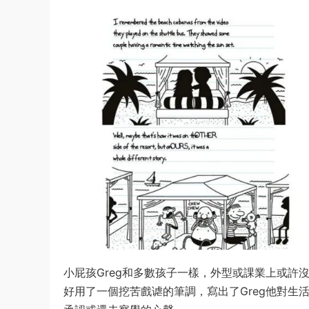
小屁孩Greg和多數孩子一樣，外型或課業上或許
好用了一個挖苦戲谑的筆調，寫出了Greg他對