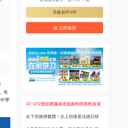
升級初中VIP
立即購買
字
，有
過中學
G1-G12普娃爬藤路徑規劃時間表附資源
右下切換簡繁體！左上切換英法德日韓