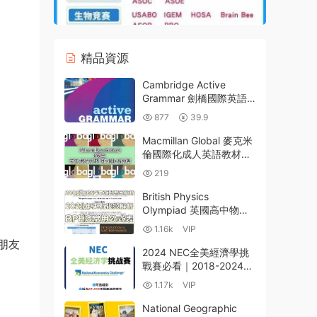
精品資源
Cambridge Active
Grammar 劍橋國際英語
語法教材（PDF英文電子
877
39.9
版）深度解析：A1-C2全
階指南與國際教材對比
Macmillan Global 麥克米
（2025新版）
倫國際化成人英語教材
PDF電子版學生書教師書
219
練習冊 MP3聽力音頻資源
百度網盤下載
British Physics
Olympiad 英國高中物理
奧賽BPhO競賽資料合集
1.16k
VIP
2001-2024真題+解析
朋友
+公式集+分類題庫+筆記
2024 NEC全美經濟學挑
百度網盤
戰賽必看｜2018-2024真
題解析+PRE題庫+高頻考
1.17k
VIP
點突破｜商科書單+備考
全攻略｜沖刺資料包
National Geographic