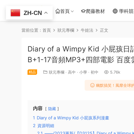
首頁
爬藤教材
學科競
ZH-CN
當前位置：
首頁
狀元專欄
牛娃法
正文
Diary of a Wimpy Kid 小
B+1-17音頻MP3+四部電影 百
精品
狀元專欄
·
高中
·
小學
·
初中
5.76k
幽默搞笑！風靡全球的
内容
隐藏
1
Diary of a Wimpy Kid 小屁孩系列漫畫
2
資源明細
2.1
——/2023更新/【D3125】Diary of a Wi