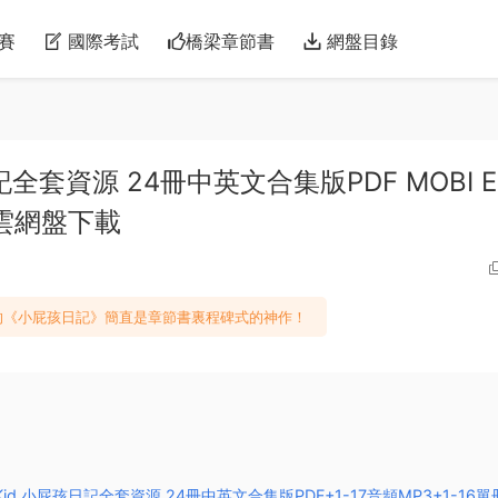
賽
國際考試
橋梁章節書
網盤目錄
屁孩日記全套資源 24冊中英文合集版PDF MOBI E
度雲網盤下載
《小屁孩日記》簡直是章節書裏程碑式的神作！
mpy Kid 小屁孩日記全套資源 24冊中英文合集版PDF+1-17音頻MP3+1-16單