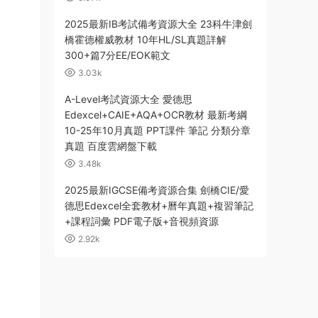
2025最新IB考試備考資源大全 23科牛津劍
橋霍德權威教材 10年HL/SL真題詳解
300+篇7分EE/EOK範文
3.03k
A-Level考試資源大全 愛德思
Edexcel+CAIE+AQA+OCR教材 最新考綱
10-25年10月真題 PPT課件 筆記 分類分章
真題 百度雲網盤下載
3.48k
2025最新IGCSE備考資源合集 劍橋CIE/愛
德思Edexcel全套教材+曆年真題+複習筆記
+課程詞彙 PDF電子版+音視頻資源
2.92k