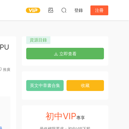
登錄
注冊
資源目錄
PU
立即查看
推廣
英文中章書合集
收藏
初中VIP
專享
冊
最低權限要求：初中VIP下載