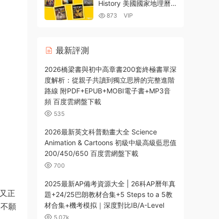
History 美國國家地理曆
史雜志2023年全年1-12月
873
VIP
PDF電子版合集 百度雲網
盤下載
最新評測
2026橋梁書與初中高章書200套終極書單深
度解析：從親子共讀到獨立思辨的完整進階
路線 附PDF+EPUB+MOBI電子書+MP3音
頻 百度雲網盤下載
535
2026最新英文科普動畫大全 Science
Animation & Cartoons 初級中級高級藍思值
200/450/650 百度雲網盤下載
700
2025最新AP備考資源大全 | 26科AP曆年真
f又正
題+24/25巴朗教材合集+5 Steps to a 5教
材合集+機考模拟｜深度對比IB/A-Level
、不願
5.07k