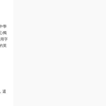
中學
心獨
的用字
的英
，還