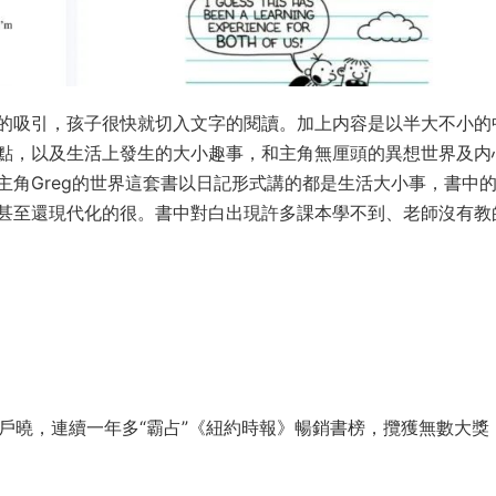
的吸引，孩子很快就切入文字的閱讀。加上内容是以半大不小的
點，以及生活上發生的大小趣事，和主角無厘頭的異想世界及内
主角Greg的世界這套書以日記形式講的都是生活大小事，書中
甚至還現代化的很。書中對白出現許多課本學不到、老師沒有教
幾乎是家喻戶曉，連續一年多“霸占”《紐約時報》暢銷書榜，攬獲無數大獎