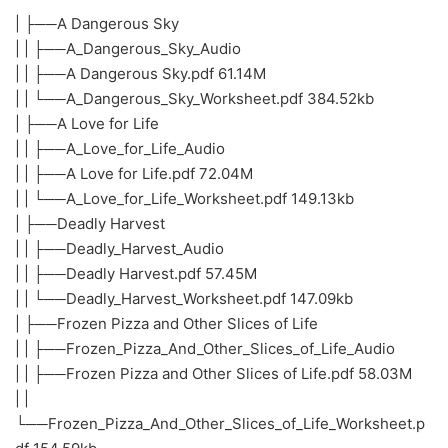
| ├──A Dangerous Sky
| | ├──A_Dangerous_Sky_Audio
| | ├──A Dangerous Sky.pdf 61.14M
| | └──A_Dangerous_Sky_Worksheet.pdf 384.52kb
| ├──A Love for Life
| | ├──A_Love_for_Life_Audio
| | ├──A Love for Life.pdf 72.04M
| | └──A_Love_for_Life_Worksheet.pdf 149.13kb
| ├──Deadly Harvest
| | ├──Deadly_Harvest_Audio
| | ├──Deadly Harvest.pdf 57.45M
| | └──Deadly_Harvest_Worksheet.pdf 147.09kb
| ├──Frozen Pizza and Other Slices of Life
| | ├──Frozen_Pizza_And_Other_Slices_of_Life_Audio
| | ├──Frozen Pizza and Other Slices of Life.pdf 58.03M
| |
└──Frozen_Pizza_And_Other_Slices_of_Life_Worksheet.p