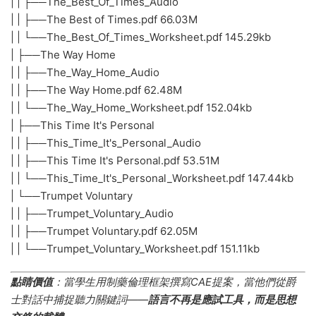
| | ├──The_Best_Of_Times_Audio
| | ├──The Best of Times.pdf 66.03M
| | └──The_Best_Of_Times_Worksheet.pdf 145.29kb
| ├──The Way Home
| | ├──The_Way_Home_Audio
| | ├──The Way Home.pdf 62.48M
| | └──The_Way_Home_Worksheet.pdf 152.04kb
| ├──This Time It's Personal
| | ├──This_Time_It's_Personal_Audio
| | ├──This Time It's Personal.pdf 53.51M
| | └──This_Time_It's_Personal_Worksheet.pdf 147.44kb
| └──Trumpet Voluntary
| | ├──Trumpet_Voluntary_Audio
| | ├──Trumpet Voluntary.pdf 62.05M
| | └──Trumpet_Voluntary_Worksheet.pdf 151.11kb
點睛價值
​：當學生用制藥倫理框架撰寫CAE提案，當他們從爵
士對話中捕捉聽力關鍵詞——
語言不再是應試工具，而是思想