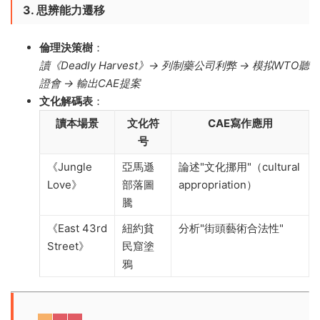
3. 思辨能力遷移
倫理決策樹
​：
讀《Deadly Harvest》→ 列制藥公司利弊 → 模拟WTO聽
證會 → 輸出CAE提案
文化解碼表
​：
讀本場景
文化符
CAE寫作應用
号
《Jungle
亞馬遜
論述"文化挪用"（cultural
Love》
部落圖
appropriation）
騰
《East 43rd
紐約貧
分析"街頭藝術合法性"
Street》
民窟塗
鴉