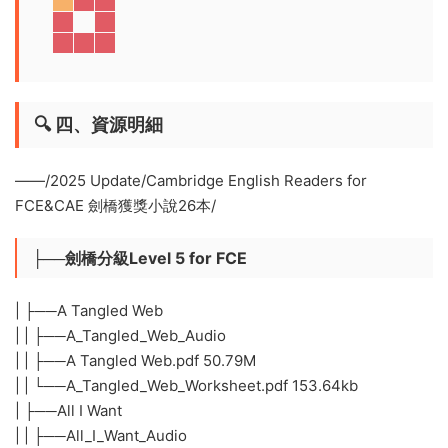
🔍 ​
四、資源明細
——/2025 Update/Cambridge English Readers for
FCE&CAE 劍橋獲獎小說26本/
├──劍橋分級Level 5 for FCE
| ├──A Tangled Web
| | ├──A_Tangled_Web_Audio
| | ├──A Tangled Web.pdf 50.79M
| | └──A_Tangled_Web_Worksheet.pdf 153.64kb
| ├──All I Want
| | ├──All_I_Want_Audio