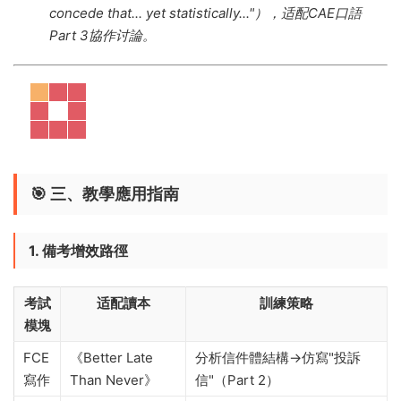
concede that... yet statistically..."），适配CAE口語
Part 3協作讨論。
🎯 ​
三、教學應用指南
1. 備考增效路徑
考試
适配讀本
訓練策略
模塊
FCE
《Better Late
分析信件體結構→仿寫"投訴
寫作
Than Never》
信"（Part 2）