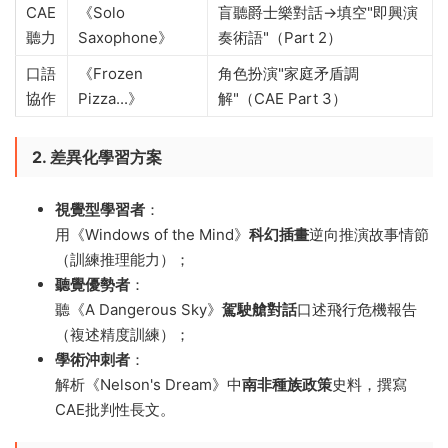
CAE
《Solo
盲聽爵士樂對話→填空"即興演
聽力
Saxophone》
奏術語"（Part 2）
口語
《Frozen
角色扮演"家庭矛盾調
協作
Pizza...》
解"（CAE Part 3）
2. 差異化學習方案
視覺型學習者
​：
用《Windows of the Mind》​
科幻插畫
逆向推演故事情節
（訓練推理能力）；
聽覺優勢者
​：
聽《A Dangerous Sky》​
駕駛艙對話
口述飛行危機報告
（複述精度訓練）；
學術沖刺者
​：
解析《Nelson's Dream》中
南非種族政策
史料，撰寫
CAE批判性長文。