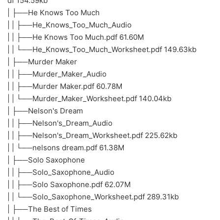
df 154.59kb
| ├──He Knows Too Much
| | ├──He_Knows_Too_Much_Audio
| | ├──He Knows Too Much.pdf 61.60M
| | └──He_Knows_Too_Much_Worksheet.pdf 149.63kb
| ├──Murder Maker
| | ├──Murder_Maker_Audio
| | ├──Murder Maker.pdf 60.78M
| | └──Murder_Maker_Worksheet.pdf 140.04kb
| ├──Nelson's Dream
| | ├──Nelson's_Dream_Audio
| | ├──Nelson's_Dream_Worksheet.pdf 225.62kb
| | └──nelsons dream.pdf 61.38M
| ├──Solo Saxophone
| | ├──Solo_Saxophone_Audio
| | ├──Solo Saxophone.pdf 62.07M
| | └──Solo_Saxophone_Worksheet.pdf 289.31kb
| ├──The Best of Times