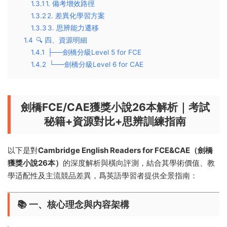
1.3.1
​1. 備考增效路徑​
1.3.2
​2. 差異化學習方案​
1.3.3
​3. 思辨能力遷移​
1.4
🔍 ​四、資源明細
1.4.1
├──劍橋分級Level 5 for FCE
1.4.2
└──劍橋分級Level 6 for CAE
劍橋FCE/CAE獲獎小說26本解析｜考試
秘籍+資源對比+思辨訓練指南
以下是對
Cambridge English Readers for FCE&CAE（劍橋
獲獎小說26本）​
的深度解析與橫向評測，結合其學術價值、教
學适配性及主流競品差異，爲英語學習者提供全景指南：
📚 ​
一、核心理念與内容架構