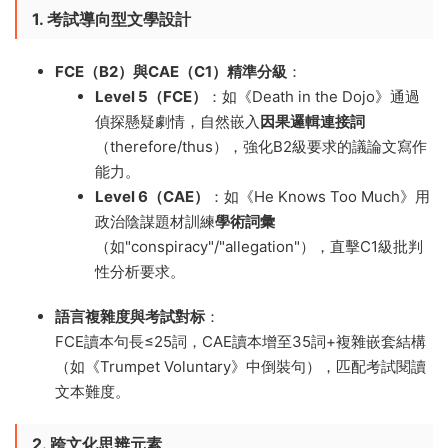
1. 考試導向型文學設計
FCE（B2）與CAE（C1）精準分級
​：
Level 5（FCE）​
​：如《Death in the Dojo》通過
偵探懸疑劇情，自然嵌入
因果邏輯連接詞
（therefore/thus），強化B2級要求的議論文寫作
能力。
Level 6（CAE）​
​：如《He Knows Too Much》用
政治陰謀題材訓練
學術詞彙
（如"conspiracy"/"allegation"），直擊C1級批判
性分析要求。
語言複雜度與考試對标
​：
FCE讀本句長≤25詞，CAE讀本增至35詞+複雜嵌套結構
（如《Trumpet Voluntary》中倒裝句），匹配考試閱讀
文本難度。
2. 跨文化思辨元素