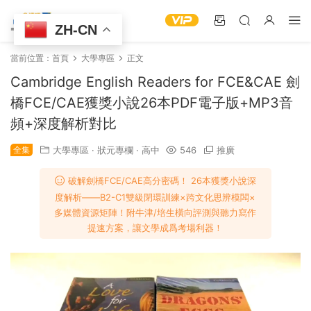
ZH-CN
當前位置：
首頁
大學專區
正文
Cambridge English Readers for FCE&CAE 劍
橋FCE/CAE獲獎小說26本PDF電子版+MP3音
頻+深度解析對比
全集
大學專區
·
狀元專欄
·
高中
546
推廣
破解劍橋FCE/CAE高分密碼！​​ 26本獲獎小說深
度解析——B2-C1雙級閉環訓練×跨文化思辨模闆×
多媒體資源矩陣​！附牛津/培生橫向評測與聽力寫作
提速方案，讓文學成爲考場利器！