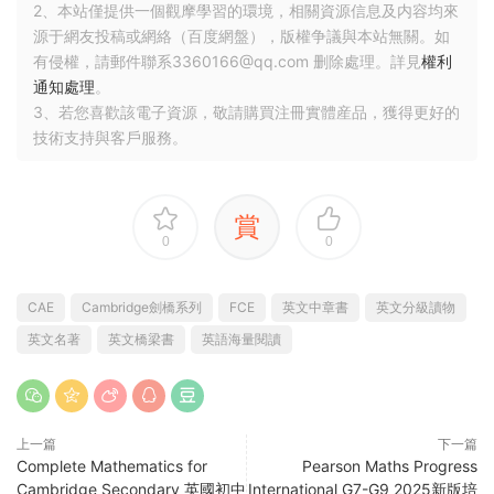
2、本站僅提供一個觀摩學習的環境，相關資源信息及内容均來
源于網友投稿或網絡（百度網盤），版權争議與本站無關。如
有侵權，請郵件聯系3360166@qq.com 删除處理。詳見
權利
通知處理
。
3、若您喜歡該電子資源，敬請購買注冊實體産品，獲得更好的
技術支持與客戶服務。
賞
0
0
CAE
Cambridge劍橋系列
FCE
英文中章書
英文分級讀物
英文名著
英文橋梁書
英語海量閱讀
上一篇
下一篇
Complete Mathematics for
Pearson Maths Progress
Cambridge Secondary 英國初中
International G7-G9 2025新版培