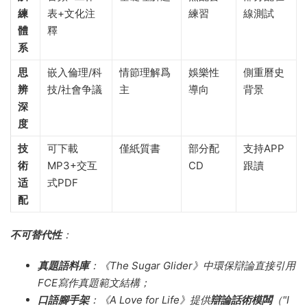
練
表+文化注
練習
線測試
體
釋
系
思
嵌入倫理/科
情節理解爲
娛樂性
側重曆史
辨
技/社會争議
主
導向
背景
深
度
技
可下載
僅紙質書
部分配
支持APP
術
MP3+交互
CD
跟讀
适
式PDF
配
不可替代性
​：
真題語料庫
​：《The Sugar Glider》中環保辯論直接引用
FCE寫作真題範文結構；
口語腳手架
​：《A Love for Life》提供
辯論話術模闆
​（"I