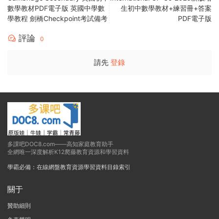
數學教材PDF電子版 英國中學數
生初中數學教材+練習冊+答案
學教程 劍橋Checkpoint考試備考
PDF電子版
評論
0
請先
登錄
多課吧DOC8.com——高知家庭教育助手
全網唯一深度解析K12爬藤教育資源和學習資料
學霸必備：在線網盤教育資源學習資料目錄索引
關于
贊助細則