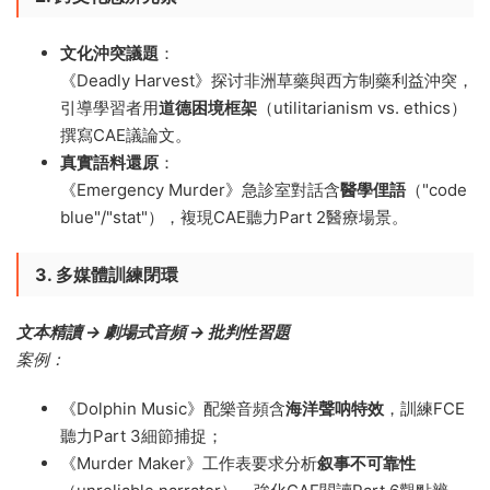
文化沖突議題
​：
《Deadly Harvest》探讨非洲草藥與西方制藥利益沖突，
引導學習者用
道德困境框架
​（utilitarianism vs. ethics）
撰寫CAE議論文。
真實語料還原
​：
《Emergency Murder》急診室對話含
醫學俚語
​（"code
blue"/"stat"），複現CAE聽力Part 2醫療場景。
3. 多媒體訓練閉環
文本精讀 → 劇場式音頻 → 批判性習題
案例：
《Dolphin Music》配樂音頻含
海洋聲呐特效
，訓練FCE
聽力Part 3細節捕捉；
《Murder Maker》工作表要求分析
叙事不可靠性