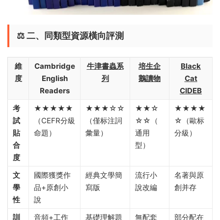
⚖️ ​
二、同類型資源橫向評測
維
Cambridge
牛津書蟲系
培生企
Black
度
English
列
鵝讀物
Cat
Readers
CIDEB
考
★★★★★
★★★☆☆
★★☆
★★★★
試
（CEFR分級
（僅标注詞
☆☆（
☆（歐标
貼
命題）
彙量）
通用
分級）
合
型）
度
文
國際獲獎作
經典文學簡
流行小
名著與原
學
品+原創小
寫版
說改編
創并存
性
說
訓
音頻+工作
基礎理解題
無配套
部分配在