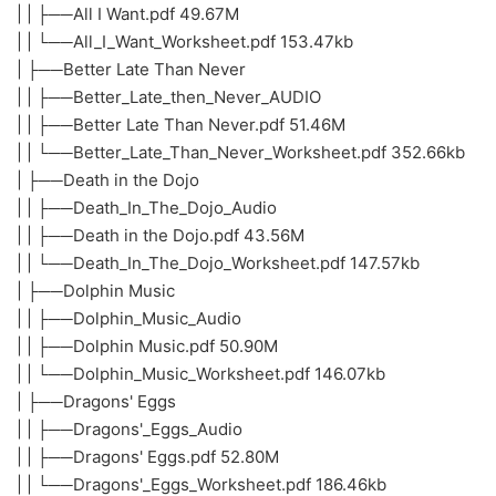
| | ├──All I Want.pdf 49.67M
| | └──All_I_Want_Worksheet.pdf 153.47kb
| ├──Better Late Than Never
| | ├──Better_Late_then_Never_AUDIO
| | ├──Better Late Than Never.pdf 51.46M
| | └──Better_Late_Than_Never_Worksheet.pdf 352.66kb
| ├──Death in the Dojo
| | ├──Death_In_The_Dojo_Audio
| | ├──Death in the Dojo.pdf 43.56M
| | └──Death_In_The_Dojo_Worksheet.pdf 147.57kb
| ├──Dolphin Music
| | ├──Dolphin_Music_Audio
| | ├──Dolphin Music.pdf 50.90M
| | └──Dolphin_Music_Worksheet.pdf 146.07kb
| ├──Dragons' Eggs
| | ├──Dragons'_Eggs_Audio
| | ├──Dragons' Eggs.pdf 52.80M
| | └──Dragons'_Eggs_Worksheet.pdf 186.46kb