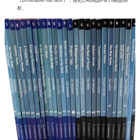
（unreliable narrator），強化CAE閱讀Part 6觀點辨
析。