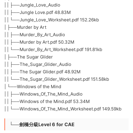
| | ├──Jungle_Love_Audio
| | ├──Jungle Love.pdf 48.83M
| | └──Jungle_Love_Worksheet.pdf 152.26kb
| ├──Murder by Art
| | ├──Murder_By_Art_Audio
| | ├──Murder by Art.pdf 50.32M
| | └──Murder_By_Art_Worksheet.pdf 191.81kb
| ├──The Sugar Glider
| | ├──The_Sugar_Glider_Audio
| | ├──The Sugar Glider.pdf 48.92M
| | └──The_Sugar_Glider_Worksheet.pdf 151.58kb
| └──Windows of the Mind
| | ├──Windows_Of_The_Mind_Audio
| | ├──Windows of the Mind.pdf 53.34M
| | └──Windows_Of_The_Mind_Worksheet.pdf 149.59kb
└──劍橋分級Level 6 for CAE