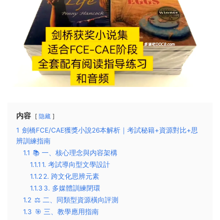
内容
隐藏
1
劍橋FCE/CAE獲獎小說26本解析｜考試秘籍+資源對比+思
辨訓練指南
1.1
📚 ​一、核心理念與内容架構​
1.1.1
​1. 考試導向型文學設計​
1.1.2
​2. 跨文化思辨元素​
1.1.3
​3. 多媒體訓練閉環​
1.2
⚖️ ​二、同類型資源橫向評測​
1.3
🎯 ​三、教學應用指南​