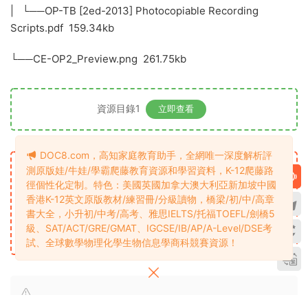
| └──OP-TB [2ed-2013] Photocopiable Recording
Scripts.pdf 159.34kb
└──CE-OP2_Preview.png 261.75kb
資源目錄1
立即查看
資源下載
DOC8.com，高知家庭教育助手，全網唯一深度解析評
高中大學SVIP
測原版娃/牛娃/學霸爬藤教育資源和學習資料，K-12爬藤路
下載價格
專享
徑個性化定制。特色：美國英國加拿大澳大利亞新加坡中國
香港K-12英文原版教材/練習冊/分級讀物，橋梁/初/中/高章
最低權限要求：高中大學SVIP下載
升級高中大學SVIP
書大全，小升初/中考/高考、雅思IELTS/托福TOEFL/劍橋5
級、SAT/ACT/GRE/GMAT、IGCSE/IB/AP/A-Level/DSE考
立即購買
試、全球數學物理化學生物信息學商科競賽資源！