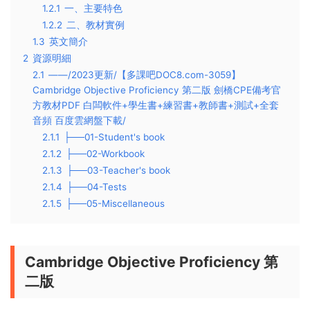
1.2.1
一、主要特色
1.2.2
二、教材實例
1.3
英文簡介
2
資源明細
2.1
——/2023更新/【多課吧DOC8.com-3059】
Cambridge Objective Proficiency 第二版 劍橋CPE備考官
方教材PDF 白闆軟件+學生書+練習書+教師書+測試+全套
音頻 百度雲網盤下載/
2.1.1
├──01-Student's book
2.1.2
├──02-Workbook
2.1.3
├──03-Teacher's book
2.1.4
├──04-Tests
2.1.5
├──05-Miscellaneous
Cambridge Objective Proficiency 第
二版