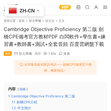
ZH-CN
當前位置：
首頁
狀元專欄
狀元法
正文
Cambridge Objective Proficiency 第二版 劍
橋CPE備考官方教材PDF 白闆軟件+學生書+練
習書+教師書+測試+全套音頻 百度雲網盤下載
獨家
狀元專欄
·
高中
1.45k
推廣
全球最高級别英語考試——劍橋CPE備考官方教
材，獨家精品！
内容
隐藏
1
Cambridge Objective Proficiency 第二版
1.1
劍橋CPE介紹
1.2
中文簡介