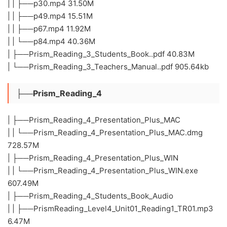
| | ├──p30.mp4 31.50M
| | ├──p49.mp4 15.51M
| | ├──p67.mp4 11.92M
| | └──p84.mp4 40.36M
| ├──Prism_Reading_3_Students_Book..pdf 40.83M
| └──Prism_Reading_3_Teachers_Manual..pdf 905.64kb
├──Prism_Reading_4
| ├──Prism_Reading_4_Presentation_Plus_MAC
| | └──Prism_Reading_4_Presentation_Plus_MAC.dmg
728.57M
| ├──Prism_Reading_4_Presentation_Plus_WIN
| | └──Prism_Reading_4_Presentation_Plus_WIN.exe
607.49M
| ├──Prism_Reading_4_Students_Book_Audio
| | ├──PrismReading_Level4_Unit01_Reading1_TR01.mp3
6.47M