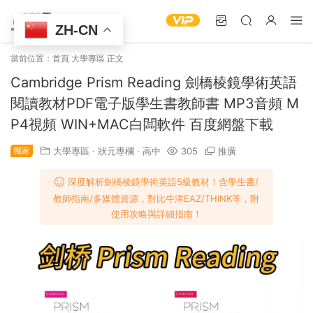
ZH-CN
當前位置：
首頁
大學專區
正文
Cambridge Prism Reading 劍橋棱鏡學術英語
閱讀教材PDF電子版學生書教師書 MP3音頻 M
P4視頻 WIN+MAC白闆軟件 百度網盤下載
獨家
大學專區
·
狀元專欄
·
高中
305
推廣
深度解析劍橋棱鏡學術英語5級教材！含學生書/
教師指南/多媒體資源，對比牛津EAZ/THINK等，附
使用攻略與詳細指南！