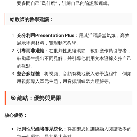
要多問自己“爲什麽”，訓練自己的論證和邏輯。
給教師的教學建議：
充分利用Presentation Plus
：用其活躍課堂氣氛，高效
展示學習材料，實現動态教學。
引導而非灌輸
：在批判性思維環節，教師應作爲引導者，
鼓勵學生提出不同見解，并引導他們用文本證據支持自己
的觀點。
整合多媒體
：将視頻、音頻有機地嵌入教學流程中，例如
用視頻導入單元主題，用音頻訓練聽力理解等。
🎯 總結：優勢與局限
核心優勢：
批判性思維培養系統化
：将高階思維訓練融入閱讀教學的
每一個環節，是其最大亮點。