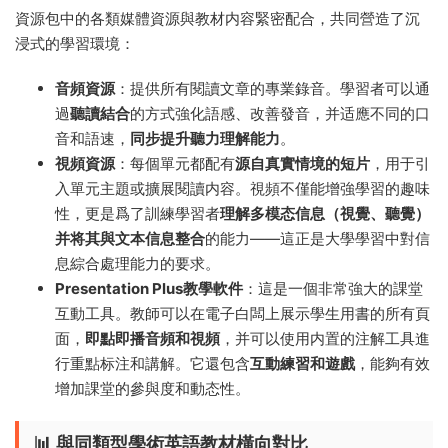
資源包中的各類媒體資源與教材内容緊密配合，共同營造了沉
浸式的學習環境：
音頻資源
：提供所有閱讀文章的專業錄音。學習者可以通
過
聽讀結合
的方式強化語感、改善發音，并适應不同的口
音和語速，
同步提升聽力理解能力
。
視頻資源
：每個單元都配有
源自真實情境的短片
，用于引
入單元主題或擴展閱讀内容。視頻不僅能增強學習的趣味
性，更是爲了訓練學習者
理解多模态信息（視覺、聽覺）
并将其與文本信息整合
的能力——這正是大學學習中對信
息綜合處理能力的要求。
Presentation Plus教學軟件
：這是一個非常強大的課堂
互動工具。教師可以在電子白闆上展示學生用書的所有頁
面，
即點即播音頻和視頻
，并可以使用内置的注解工具進
行重點标注和講解。它還包含
互動練習和遊戲
，能夠有效
增加課堂的參與度和動态性。
📊 與同類型學術英語教材橫向對比