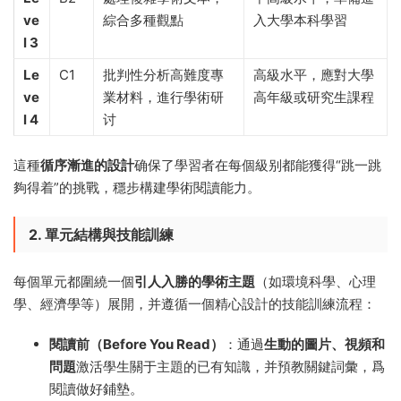
ve
綜合多種觀點
入大學本科學習
l 3
Le
C1
批判性分析高難度專
高級水平，應對大學
ve
業材料，進行學術研
高年級或研究生課程
l 4
讨
這種
循序漸進的設計
确保了學習者在每個級别都能獲得“跳一跳
夠得着”的挑戰，穩步構建學術閱讀能力。
2. 單元結構與技能訓練
每個單元都圍繞一個
引人入勝的學術主題
（如環境科學、心理
學、經濟學等）展開，并遵循一個精心設計的技能訓練流程：
閱讀前（Before You Read）
：通過
生動的圖片、視頻和
問題
激活學生關于主題的已有知識，并預教關鍵詞彙，爲
閱讀做好鋪墊。