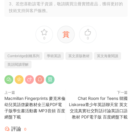
3、若您喜歡該電子資源，敬請購買注冊實體産品，獲得更好的
技術支持與客戶服務。
賞
0
0
Cambridge劍橋系列
學術英語
英文原版教材
英文海量閱讀
英語閱讀理解
上一篇
下一篇
Macmillan Fingerprints 麥克米倫
Chat Room for Teens 韓國
幼兒英語啓蒙教材全三級PDF電
Liskorea青少年英語聊天室 英文
子版學生書活動書 MP3音頻 百度
交流真實社交對話讨論英語口語
網盤下載
教材 PDF電子版 百度網盤下載
評論
0