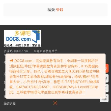
請先
登錄
多課吧DOC8.com——高知家庭教育助手
全網唯一深度解析K12爬藤教育資源和學習資料
DOC8.com，高知家庭教育助手，全網唯一深度解析評
學霸必備：在線網盤教育資源學習資料目錄索引
測原版娃/牛娃/學霸爬藤教育資源和學習資料，K-12爬藤路
徑個性化定制。特色：美國英國加拿大澳大利亞新加坡中國
關于
香港K-12英文原版教材/練習冊/分級讀物，橋梁/初/中/高章
書大全，小升初/中考/高考、雅思IELTS/托福TOEFL/劍橋5
贊助細則
級、SAT/ACT/GRE/GMAT、IGCSE/IB/AP/A-Level/DSE考
免責聲明
試、全球數學物理化學生物信息學商科競賽資源！
投稿須知
聯系站長