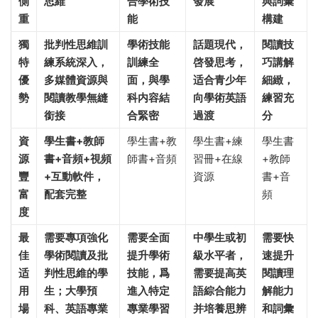
側
思維
合學術技
發展
與詞彙
重
能
構建
獨
批判性思維訓
學術技能
話題現代，
閱讀技
特
練系統深入，
訓練全
啓發思考，
巧講解
優
多媒體資源與
面，與學
适合青少年
細緻，
勢
閱讀教學無縫
科内容結
向學術英語
練習充
銜接
合緊密
過渡
分
資
學生書+教師
學生書+教
學生書+練
學生書
源
書+音頻+視頻
師書+音頻
習冊+在線
+教師
豐
+互動軟件，
資源
書+音
富
配套完整
頻
度
最
需要專項強化
需要全面
中學生或初
需要快
佳
學術閱讀及批
提升學術
級水平者，
速提升
适
判性思維的學
技能，爲
需要提高英
閱讀理
用
生；大學預
進入特定
語綜合能力
解能力
場
科、英語專業
專業學習
并培養思辨
和詞彙