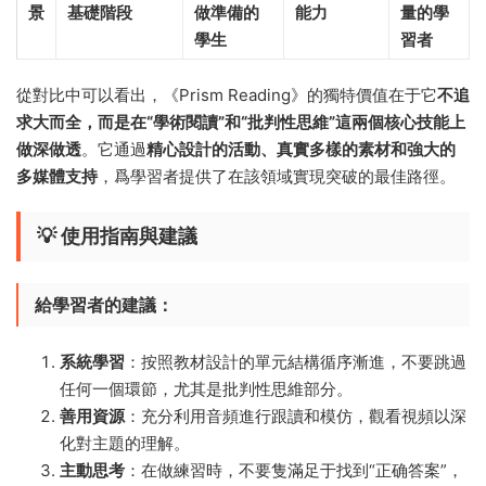
景
基礎階段
做準備的
能力
量的學
學生
習者
從對比中可以看出，《Prism Reading》的獨特價值在于它
不追
求大而全，而是在“學術閱讀”和“批判性思維”這兩個核心技能上
做深做透
。它通過
精心設計的活動、真實多樣的素材和強大的
多媒體支持
，爲學習者提供了在該領域實現突破的最佳路徑。
💡 使用指南與建議
給學習者的建議：
系統學習
：按照教材設計的單元結構循序漸進，不要跳過
任何一個環節，尤其是批判性思維部分。
善用資源
：充分利用音頻進行跟讀和模仿，觀看視頻以深
化對主題的理解。
主動思考
：在做練習時，不要隻滿足于找到“正确答案”，