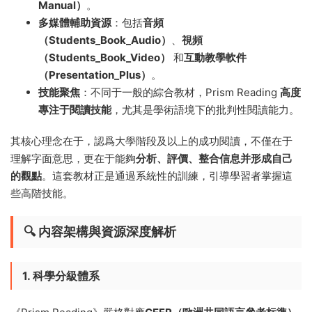
Manual）
。
多媒體輔助資源
：包括
音頻
（Students_Book_Audio）
、
視頻
（Students_Book_Video）
和
互動教學軟件
（Presentation_Plus）
。
技能聚焦
：不同于一般的綜合教材，Prism Reading
高度
專注于閱讀技能
，尤其是學術語境下的批判性閱讀能力。
其核心理念在于，認爲大學階段及以上的成功閱讀，不僅在于
理解字面意思，更在于能夠
分析、評價、整合信息并形成自己
的觀點
。這套教材正是通過系統性的訓練，引導學習者掌握這
些高階技能。
🔍 内容架構與資源深度解析
1. 科學分級體系