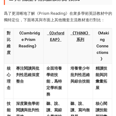
爲了更清晰地了解《Prism Reading》在衆多學術英語教材中的
獨特定位，下面将其與市面上其他幾套主流教材進行對比：
對
《Cambridg
《Oxford
《THiNK》
《Maki
比
e Prism
EAP》
系列
ng
維
Reading》
Conne
度
ctions
》
核
專注閱讀與批
全面培養
培養青少年
精讀技
心
判性思維深度
學術技
批判性思維
能與詞
理
整合
能，爲特
與綜合技能
彙量拓
念
定學科服
展
務
技
深度聚焦學術
聽、說、
聽、說、
核心閱
能
閱讀與批判性
讀、寫綜
讀、寫均衡
讀技能