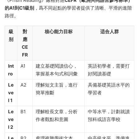
《Prism Reading》嚴格對應
CEFR（歐洲共同語言參考标準）
的A1到C1級别
，爲不同起點的學習者提供了清晰、平滑的進階
路徑。
級
對
核心能力目标
适合人群
别
應
CE
FR
Int
A1
建立基礎閱讀信心，
英語初學者，需要打
ro
掌握基本句式和詞彙
好閱讀基礎
Le
A2
理解短文主旨，進行
具備基礎英語水平的
ve
簡單推斷
學習者
l 1
Le
B1
理解較長文章，分析
中等水平，計劃就讀
ve
作者觀點和意圖
預科或語言學校
l 2
Le
B2
處理複雜學術文本，
中高級水平，準備進