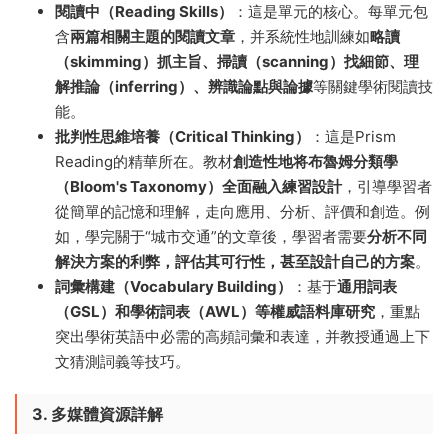
閱讀中（Reading Skills）
：這是單元的核心。每單元包
含
兩篇相關主題的閱讀文章
，并系統性地訓練如
略讀
（skimming）抓主旨、掃讀（scanning）找細節、理
解推論（inferring）、辨識論點與論據
等關鍵學術閱讀技
能。
批判性思維培養（Critical Thinking）
：這是Prism
Reading的精華所在。教材
創造性地将布魯姆分類學
（Bloom's Taxonomy）全面融入練習設計
，引導學習者
從簡單的記憶和理解，走向應用、分析、評價和創造。例
如，學完關于“城市交通”的文章後，學習者需要
分析不同
解決方案的利弊，評估其可行性，甚至設計自己的方案
。
詞彙構建（Vocabulary Building）
：基于
通用詞表
（GSL）和學術詞表（AWL）等權威語料庫研究
，重點
突出學術英語中必需的高頻詞彙和表達，并教授通過上下
文猜測詞義等技巧。
3. 多媒體資源詳解