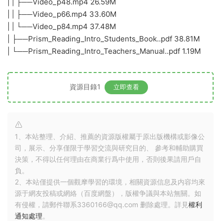
| | ├──Video_p48.mp4 26.59M
| | ├──Video_p66.mp4 33.60M
| | └──Video_p84.mp4 37.48M
| ├──Prism_Reading_Intro_Students_Book..pdf 38.81M
| └──Prism_Reading_Intro_Teachers_Manual..pdf 1.19M
資源目錄1
立即查看
1、本站整理、介紹、推薦的資源版權屬于原出版機構或影像公
司，展示、分享僅限于學習交流與研究目的、 參考和輔助購買
決策，不得以任何理由在商業行爲中使用，否則後果請用戶自
負。
2、本站僅提供一個觀摩學習的環境，相關資源信息及内容均來
源于網友投稿或網絡（百度網盤），版權争議與本站無關。如
有侵權，請郵件聯系3360166@qq.com 删除處理。詳見
權利
通知處理
。