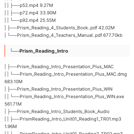
| | ├──p52.mp4 9.27M
| | ├──p72.mp4 33.90M
| | └──p92.mp4 25.55M
| ├──Prism_Reading_4_Students_Book..pdf 42.02M
| └──Prism_Reading_4_Teachers_Manual..pdf 677.70kb
└──Prism_Reading_Intro
| ├──Prism_Reading_Intro_Presentation_Plus_MAC
| | └──Prism_Reading_Intro_Presentation_Plus_MAC.dmg
683.10M
| ├──Prism_Reading_Intro_Presentation_Plus_WIN
| | └──Prism_Reading_Intro_Presentation_Plus_WIN.exe
561.71M
| ├──Prism_Reading_Intro_Students_Book_Audio
| | ├──PrismReading_Intro_Unit01_Reading1_TR01.mp3
1.96M
| | ├──PrismReading_Intro_Unit01_Reading2_TR02.mp3