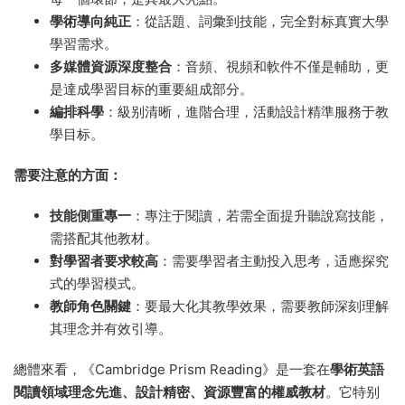
學術導向純正
：從話題、詞彙到技能，完全對标真實大學
學習需求。
多媒體資源深度整合
：音頻、視頻和軟件不僅是輔助，更
是達成學習目标的重要組成部分。
編排科學
：級别清晰，進階合理，活動設計精準服務于教
學目标。
需要注意的方面：
技能側重專一
：專注于閱讀，若需全面提升聽說寫技能，
需搭配其他教材。
對學習者要求較高
：需要學習者主動投入思考，适應探究
式的學習模式。
教師角色關鍵
：要最大化其教學效果，需要教師深刻理解
其理念并有效引導。
總體來看，《Cambridge Prism Reading》是一套在
學術英語
閱讀領域理念先進、設計精密、資源豐富的權威教材
。它特别