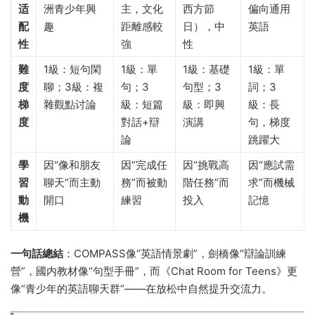
适
洲青少年興
主，文化
西方節
偏向通用
配
趣
距離感較
日），中
英語
性
強
性
難
1級：短句閑
1級：單
1級：基礎
1級：單
度
聊；3級：複
句；3
句型；3
詞；3
梯
雜觀點讨論
級：短篇
級：即興
級：長
度
對話+辯
演講
句，梯度
論
跳躍大
學
因“像和朋友
因“完成任
因“挑戰高
因“應試需
習
聊天”而主動
務”而被動
階任務”而
求”而機械
動
開口
練習
投入
記憶
機
一句話總結
：COMPASS像“英語情景劇”，劍橋像“辯論訓練
營”，國内教材像“句型手冊”，而《Chat Room for Teens》更
像“青少年的英語聊天群”——在放松中自然提升交流力。