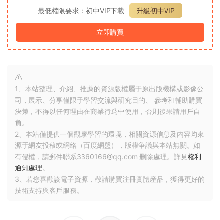
最低權限要求：初中VIP下載
升級初中VIP
立即購買
1、本站整理、介紹、推薦的資源版權屬于原出版機構或影像公
司，展示、分享僅限于學習交流與研究目的、 參考和輔助購買
決策，不得以任何理由在商業行爲中使用，否則後果請用戶自
負。
2、本站僅提供一個觀摩學習的環境，相關資源信息及内容均來
源于網友投稿或網絡（百度網盤），版權争議與本站無關。如
有侵權，請郵件聯系3360166@qq.com 删除處理。詳見
權利
通知處理
。
3、若您喜歡該電子資源，敬請購買注冊實體産品，獲得更好的
技術支持與客戶服務。