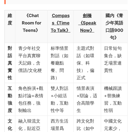
維
《Chat
Compas
劍橋
國内《青
度
Room for
s《Time
《Speak
少年英語
Teens》
To Talk》
Now》
口語900
句》
對
青少年社交
标準情景
主題式對
日常短句
話
平台真實聊
對話（如
話（如環
集合，缺
真
天記錄，含
餐廳點
保、科
乏場景連
實
俚語/文化梗
餐、問
技），偏
貫性
性
路）
正式
互
角色扮演+觀
雙人對話
情景表演
機械跟讀
動
點讨論+表情
+小組活
+辯論，适
+替換練
強
包任務，強
動，互動
合高階學
習，互動
度
制輸出
性中等
生
性弱
文
融入韓流文
西方生活
跨文化對
中國文化
化
化，貼近亞
場景爲
比（如中
元素少，