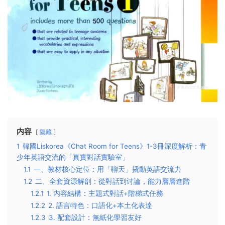
内容
隐藏
1
韓國Liskorea《Chat Room for Teens》1-3冊深度解析：青
少年英語交流的「真實對話實驗室」
1.1
一、教材核心定位：用「聊天」撬動英語交流力​
1.2
二、全套資源解剖：從對話到讨論，能力層層進階​
1.2.1
1. 内容結構：主題式對話+階梯式任務​
1.2.2
2. 語言特色：口語化+本土化表達​
1.2.3
3. 配套設計：無紙化學習友好​