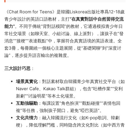
《Chat Room for Teens》是韓國Liskorea出版社專爲12-18歲
青少年設計的英語口語教材，主打
“在真實對話中自然習得交流
能力”
。不同于傳統“背對話模闆”的教材，它通過模拟青少年日
常社交場景（如聊天室、小組讨論、線上派對），讓孩子在“發
消息”“接梗”“表達觀點”中，掌握符合真實語境的英語表達。全
套3冊，每冊圍繞一個核心主題展開，從“基礎閑聊”到“深度讨
論”，逐步提升語言輸出的複雜度。
三大設計巧思
：
場景真實化
：對話素材取自韓國青少年真實社交平台（如
Naver Cafe、Kakao Talk群組），包含“吐槽作業”“安利
新劇”“讨論明星”等本土化場景。
互動強驅動
：每課設置“角色扮演”“觀點碰撞”“表情包回
複”等任務，強制孩子開口，避免“啞巴英語”。
文化共情力
：融入韓國流行文化（如K-pop歌詞、韓劇
梗），降低理解門檻，同時隐含跨文化對比（如中西方青