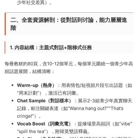
少年社交差異）。
二、全套資源解剖：從對話到讨論，能力層層進
階
1. 内容結構：主題式對話+階梯式任務
每冊教材約80頁，含10-12個單元，每個單元圍繞一個青少年高
頻話題展開，結構清晰：
Warm-up（熱身）
：用表情包/短視頻片段引出話題（如
“周末計劃”），激活已有詞彙。
Chat Sample（對話樣本）
：展示2-3組青少年真實聊天
記錄，标注關鍵表達（如“Wanna hang out?”“That’s
cringe!”）。
Vocab Boost（詞彙充電）
：提煉場景高頻詞（如“vibe”
“spill the tea”），附韓英雙語釋義。