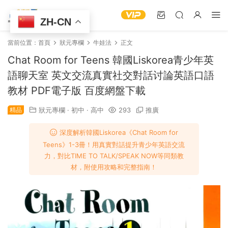
ZH-CN
當前位置：
首頁
狀元專欄
牛娃法
正文
Chat Room for Teens 韓國Liskorea青少年英
語聊天室 英文交流真實社交對話讨論英語口語
教材 PDF電子版 百度網盤下載
精品
狀元專欄
·
初中
·
高中
293
推廣
深度解析韓國Liskorea《Chat Room for
Teens》1-3冊！用真實對話提升青少年英語交流
力，對比TIME TO TALK/SPEAK NOW等同類教
材，附使用攻略和完整指南！