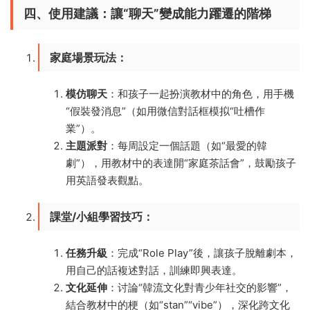
四、使用建議：讓“聊天”變成能力躍遷的階梯
家庭場景玩法
：
模仿聊天
：和孩子一起扮演教材中的角色，用手機
“假裝發消息”（如用微信對話框模拟“吐槽作
業”）。
主題派對
：每周設定一個話題（如“最愛的韓
劇”），用教材中的表達開“家庭茶話會”，鼓勵孩子
用英語發表觀點。
課堂/小組學習技巧
：
任務升級
：完成“Role Play”後，讓孩子脫離劇本，
用自己的話複述對話，訓練即興表達。
文化延伸
：讨論“韓流文化對青少年社交的影響”，
結合教材中的梗（如“stan”“vibe”），深化跨文化