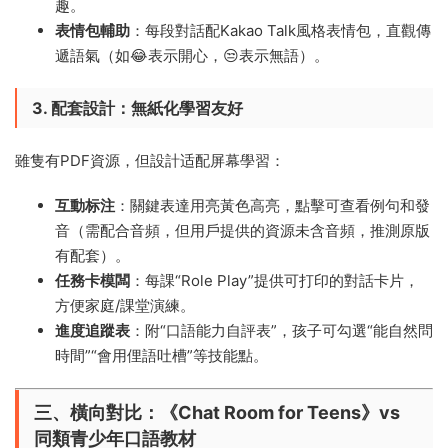
趣。
表情包輔助
：每段對話配Kakao Talk風格表情包，直觀傳
遞語氣（如😂表示開心，😒表示無語）。
3. 配套設計：無紙化學習友好
雖隻有PDF資源，但設計适配屏幕學習：
互動标注
：關鍵表達用亮黃色高亮，點擊可查看例句和發
音（需配合音頻，但用戶提供的資源未含音頻，推測原版
有配套）。
任務卡模闆
：每課“Role Play”提供可打印的對話卡片，
方便家庭/課堂演練。
進度追蹤表
：附“口語能力自評表”，孩子可勾選“能自然問
時間”“會用俚語吐槽”等技能點。
三、橫向對比：《Chat Room for Teens》vs
同類青少年口語教材