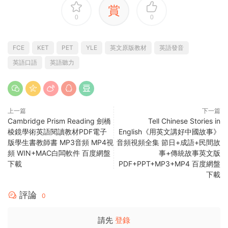
賞
0
0
FCE
KET
PET
YLE
英文原版教材
英語發音
英語口語
英語聽力
上一篇
下一篇
Cambridge Prism Reading 劍橋
Tell Chinese Stories in
棱鏡學術英語閱讀教材PDF電子
English《用英文講好中國故事》
版學生書教師書 MP3音頻 MP4視
音頻視頻全集 節日+成語+民間故
頻 WIN+MAC白闆軟件 百度網盤
事+傳統故事英文版
下載
PDF+PPT+MP3+MP4 百度網盤
下載
評論
0
請先
登錄