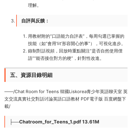
理解。
自評與反饋
：
用教材附的“口語能力自評表”，每周勾選已掌握的
技能（如“會用‘lit’形容開心的事”），可視化進步。
錄制對話視頻，回放時重點關注“是否自然使用俚
語”“能否接住對方的梗”，針對性改進。
五、資源目錄明細
——/Chat Room for Teens 韓國Liskorea青少年英語聊天室 英
文交流真實社交對話讨論英語口語教材 PDF電子版 百度網盤下
載/
├──Chatroom_for_Teens_1.pdf 13.61M