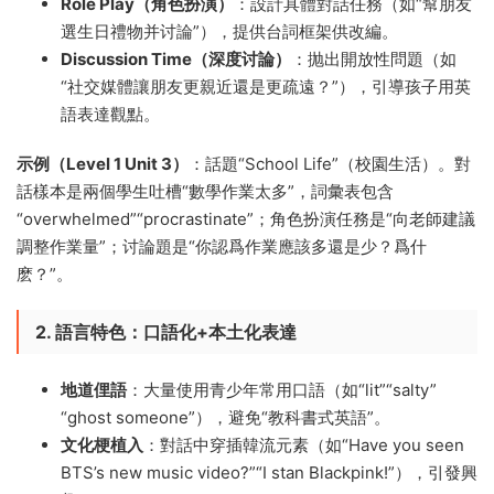
Role Play（角色扮演）
：設計具體對話任務（如“幫朋友
選生日禮物并讨論”），提供台詞框架供改編。
Discussion Time（深度讨論）
：抛出開放性問題（如
“社交媒體讓朋友更親近還是更疏遠？”），引導孩子用英
語表達觀點。
示例（Level 1 Unit 3）
：話題“School Life”（校園生活）。對
話樣本是兩個學生吐槽“數學作業太多”，詞彙表包含
“overwhelmed”“procrastinate”；角色扮演任務是“向老師建議
調整作業量”；讨論題是“你認爲作業應該多還是少？爲什
麽？”。
2. 語言特色：口語化+本土化表達
地道俚語
：大量使用青少年常用口語（如“lit”“salty”
“ghost someone”），避免“教科書式英語”。
文化梗植入
：對話中穿插韓流元素（如“Have you seen
BTS’s new music video?”“I stan Blackpink!”），引發興