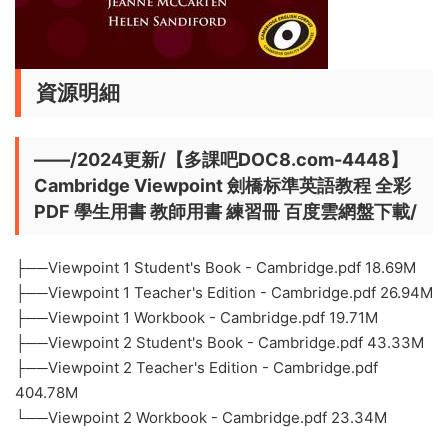
資源明細
——/2024更新/【多課吧DOC8.com-4448】
Cambridge Viewpoint 劍橋标準英語教程 全彩
PDF 學生用書 教師用書 練習冊 百度雲網盤下載/
├──Viewpoint 1 Student's Book - Cambridge.pdf 18.69M
├──Viewpoint 1 Teacher's Edition - Cambridge.pdf 26.94M
├──Viewpoint 1 Workbook - Cambridge.pdf 19.71M
├──Viewpoint 2 Student's Book - Cambridge.pdf 43.33M
├──Viewpoint 2 Teacher's Edition - Cambridge.pdf
404.78M
└──Viewpoint 2 Workbook - Cambridge.pdf 23.34M