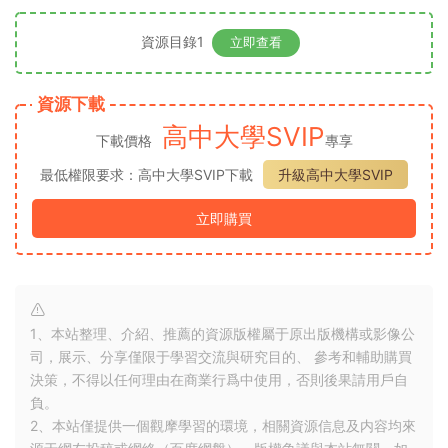
資源目錄1
立即查看
資源下載
高中大學SVIP
下載價格
專享
最低權限要求：高中大學SVIP下載
升級高中大學SVIP
立即購買
1、本站整理、介紹、推薦的資源版權屬于原出版機構或影像公
司，展示、分享僅限于學習交流與研究目的、 參考和輔助購買
決策，不得以任何理由在商業行爲中使用，否則後果請用戶自
負。
2、本站僅提供一個觀摩學習的環境，相關資源信息及内容均來