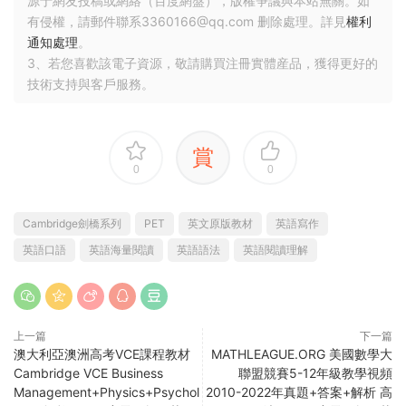
源于網友投稿或網絡（百度網盤），版權争議與本站無關。如
有侵權，請郵件聯系3360166@qq.com 删除處理。詳見
權利
通知處理
。
3、若您喜歡該電子資源，敬請購買注冊實體産品，獲得更好的
技術支持與客戶服務。
賞
0
0
Cambridge劍橋系列
PET
英文原版教材
英語寫作
英語口語
英語海量閱讀
英語語法
英語閱讀理解
上一篇
下一篇
澳大利亞澳洲高考VCE課程教材
MATHLEAGUE.ORG 美國數學大
Cambridge VCE Business
聯盟競賽5-12年級教學視頻
Management+Physics+Psychol
2010-2022年真題+答案+解析 高