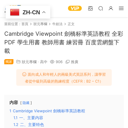
ZH-CN
當前位置：
首頁
狀元專欄
牛娃法
正文
Cambridge Viewpoint 劍橋标準英語教程 全彩
PDF 學生用書 教師用書 練習冊 百度雲網盤下
載
獨家
狀元專欄
·
高中
906
推廣
面向成人和年輕人的兩級美式英語系列，讓學習
者從中級到高級的熟練程度（CEFR：B2 – C1）
内容
隐藏
1
Cambridge Viewpoint 劍橋标準英語教程
1.1
一、主要内容
1.2
二、主要特色