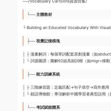
──/Vocabulary Cartoons資源合集/
└── 主體教材
└️ Building an Educated Vocabulary With Vi
├── 視覺記憶模塊
│ ├️ 漫畫解詞：每個單詞配套原創漫畫（如abd
│ └️ 詞源圖譜：圖解62組高頻詞根（如migr=移
├── 能力訓練系統
│ ├️ 三階練習題：定義匹配→句子填空→寫作應
│ └️ 錯誤博物館：專項解析中國學習者典型誤用（如混淆d
└── 考試賦能體系