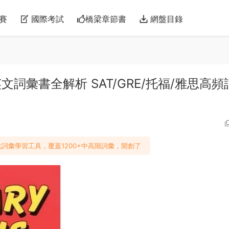
賽
國際考試
橋梁章節書
網盤目錄
覺記憶英文詞彙書全解析 SAT/GRE/托福/雅思高頻
詞彙學習工具，覆蓋1200+中高階詞彙，開創了