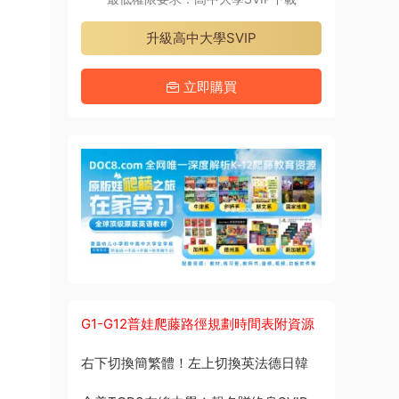
升級高中大學SVIP
立即購買
G1-G12普娃爬藤路徑規劃時間表附資源
右下切換簡繁體！左上切換英法德日韓