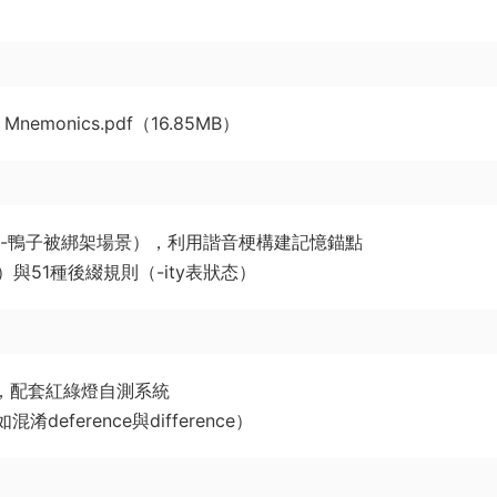
sual Mnemonics.pdf（16.85MB）
uct-鴨子被綁架場景），利用諧音梗構建記憶錨點
動）與51種後綴規則（-ity表狀态）
用，配套紅綠燈自測系統
eference與difference）