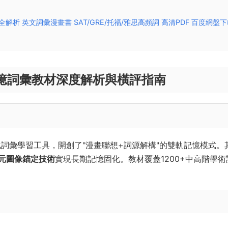
詞彙書全解析 英文詞彙漫畫書 SAT/GRE/托福/雅思高頻詞 高清PDF 百度網盤下
s視覺記憶詞彙教材深度解析與橫評指南
覺化詞彙學習工具，開創了"漫畫聯想+詞源解構"的雙軌記憶模式。
經元圖像錨定技術​
​實現長期記憶固化。教材覆蓋1200+中高階學術