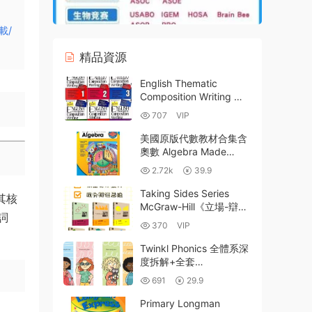
載/
精品資源
English Thematic
Composition Writing 新
加坡小學英語主題寫作教
707
VIP
材全面解析｜6冊階梯式
訓練+全球教材對比 高清
美國原版代數教材合集含
PDF
奧數 Algebra Made
Easy_AOPS Introduction
2.72k
39.9
to Algebra_Glencoe Pre-
Algebra 百度雲網盤下載
Taking Sides Series
其核
McGraw-Hill《立場-辯證
詞
思維訓練系列》批判性思
370
VIP
維經典教材14冊PDF電子
版 百度網盤下載
Twinkl Phonics 全體系深
度拆解+全套
PDF+PPT+單詞卡+拓展
691
29.9
資源下載：英國教師的自
然拼讀全景教學庫 百度網
Primary Longman