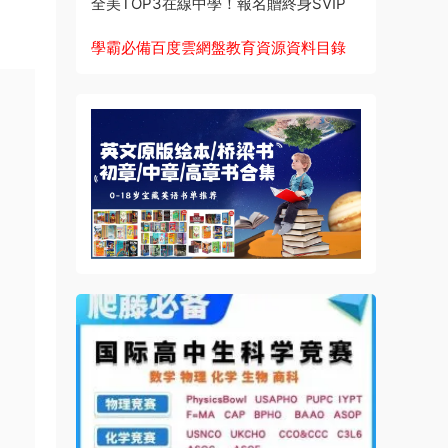
全美TOP3在線中學！報名贈終身SVIP
學霸必備百度雲網盤教育資源資料目錄