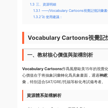
1.3
三、資源明細
1.3.1
——/Vocabulary Cartoons視覺記憶
1.3.2
​​🚀 使用建議​​：
Vocabulary Cartoon
一、教材核心價值與架構剖析
​Vocabulary Cartoons​
​作爲風靡歐美15年的視
心價值在于将抽象詞彙轉化爲具象畫面，通過​
​神
彙，特别适合SAT/GRE/托福等标化考試備考者。
資源體系架構解析