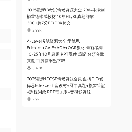
2025最新IB考試備考資源大全 23科牛津劍
橋霍德權威教材 10年HL/SL真題詳解
300+篇7分EE/EOK範文
2.99k
A-Level考試資源大全 愛德思
Edexcel+CAIE+AQA+OCR教材 最新考綱
10-25年10月真題 PPT課件 筆記 分類分章
真題 百度雲網盤下載
3.47k
2025最新IGCSE備考資源合集 劍橋CIE/愛
德思Edexcel全套教材+曆年真題+複習筆記
+課程詞彙 PDF電子版+音視頻資源
2.9k