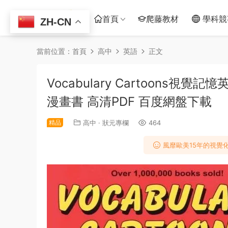
首頁
爬藤教材
學科競
ZH-CN
當前位置：
首頁
高中
英語
正文
Vocabulary Cartoons視
漫畫書 高清PDF 百度網盤下載
精品
高中
·
狀元專欄
464
風靡歐美15年的視覺化