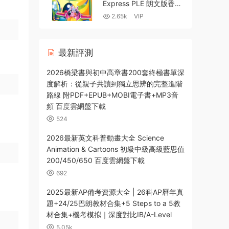
盤
Express PLE 朗文版香港
國際小學英語教材PDF 附
2.65k
VIP
Longman Welcome to
English對比評測 百度雲
網盤下載
最新評測
2026橋梁書與初中高章書200套終極書單深
度解析：從親子共讀到獨立思辨的完整進階
路線 附PDF+EPUB+MOBI電子書+MP3音
頻 百度雲網盤下載
524
2026最新英文科普動畫大全 Science
Animation & Cartoons 初級中級高級藍思值
200/450/650 百度雲網盤下載
692
2025最新AP備考資源大全 | 26科AP曆年真
題+24/25巴朗教材合集+5 Steps to a 5教
材合集+機考模拟｜深度對比IB/A-Level
5.05k