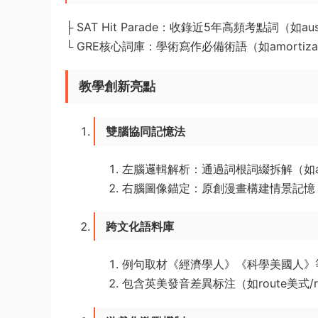
├️ SAT Hit Parade：收錄近5年高頻考點詞（如au
└️ GRE核心詞庫：學術寫作必備術語（如amortiza
教學創新亮點
​雙腦協同記憶法​
左腦邏輯解析：通過詞根詞綴拆解（如aqu
右腦圖像錨定：原創漫畫構建情景記憶（如go
​跨文化語料庫​
例句取材《
經濟學人
》《科學美國人》
包含英美發音差異标注（如route美式/raʊ