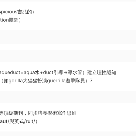
spicious吉兆的）
tion攤銷）
educt=aqua水+duct引導→導水管）建立理性認知
rilla大猩猩扮演guerrilla遊擊隊員）7
等頂級期刊，同步培養學術寫作思維
t/與英式/ruːt/）