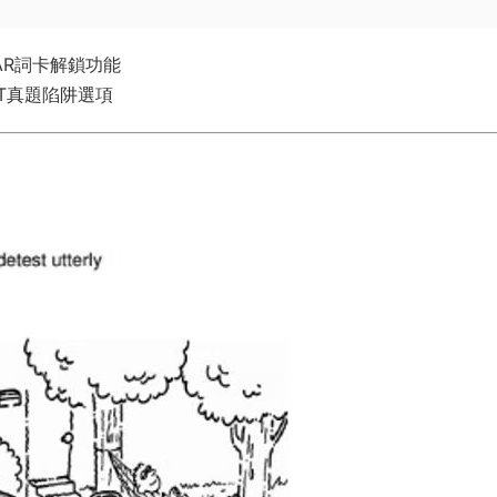
AR詞卡解鎖功能
AT真題陷阱選項