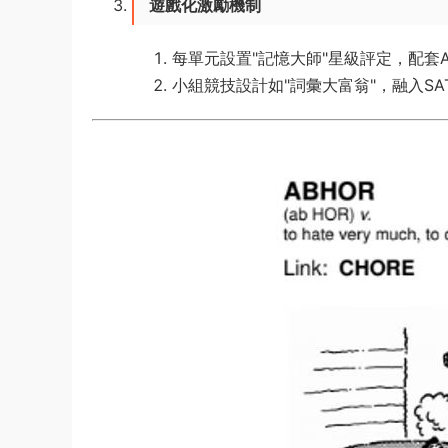
​遊戲化激勵機制​
每單元設置"記憶大師"星級評定，配套
小組競技設計如"詞彙大富翁"，融入S