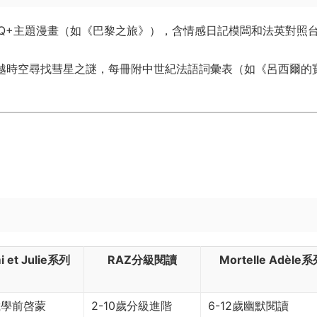
GBTQ+主題漫畫（如《巴黎之旅》），含情感日記模闆和法英對照
穿越時空尋找彗星之謎，每冊附中世紀法語詞彙表（如《呂西爾的
mi et Julie系列
​RAZ分級閱讀
​Mortelle Adèle
歲學前啓蒙
2-10歲分級進階
6-12歲幽默閱讀