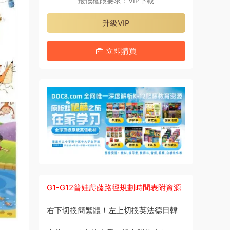
最低權限要求：VIP下載
升級VIP
立即購買
G1-G12普娃爬藤路徑規劃時間表附資源
右下切換簡繁體！左上切換英法德日韓