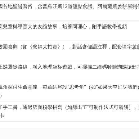
國各地聖誕習俗，含普羅旺斯13道甜點食譜、阿爾薩斯姜餅屋制
疾兒童與導盲犬的友誼故事，培養同理心，附手語教學視頻
校園喜劇（如《爸媽大拍賣》），對話含俚語注釋，配套填字遊
王蝶遷徙路線，融入地理坐标遊戲，可掃描二維碼聆聽蝴蝶振翅
視角探讨生命意義，每章結尾設“思考角”（如“如果天空消失我們
”）
子手工書，通過篩面粉學拼寫（如篩出“F”可制作法式可麗餅），
母卡