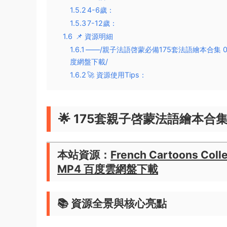
1.5.2
​​4-6歲​​：
1.5.3
​​7-12歲​​：
1.6
📌 資源明細
1.6.1
​​——/親子法語啓蒙必備175套法語繪本合集 0
度網盤下載/
1.6.2
​​🚀 資源使用Tips​​：
🌟 ​
​175套親子啓蒙法語繪本合
​本站資源：
French Cartoons C
MP4 百度雲網盤下載
📚 資源全景與核心亮點​