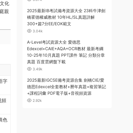
、文化
2025最新IB考試備考資源大全 23科牛津劍
家庭親
橋霍德權威教材 10年HL/SL真題詳解
300+篇7分EE/EOK範文
3.04k
A-Level考試資源大全 愛德思
Edexcel+CAIE+AQA+OCR教材 最新考綱
10-25年10月真題 PPT課件 筆記 分類分章
真題 百度雲網盤下載
3.49k
2025最新IGCSE備考資源合集 劍橋CIE/愛
語字
德思Edexcel全套教材+曆年真題+複習筆記
+課程詞彙 PDF電子版+音視頻資源
視頻
2.92k
填色