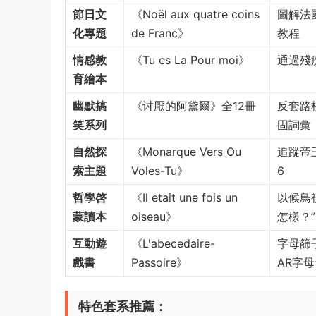
​節日文
《Noël aux quatre coins
圖解法
化專題​
de Franc》
教程
​情感教
《Tu es La Pour moi》
通過殘
育繪本​
​幽默搞
《讨厭的阿黛爾》全12冊
反套路
笑系列​
固詞彙
​自然探
《Monarque Vers Ou
追蹤帝
索主題​
Voles-Tu》
6
​哲學啓
《Il etait une fois un
以候鳥
蒙讀本​
oiseau》
怎樣？
​互動遊
《L'abecedaire-
字母篩
戲書​
Passoire》
AR字
​特色套系推薦​
​：