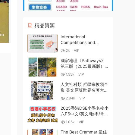
精品資源
International
Competitions and
Assessment for Schools
2k
VIP
澳洲ICAS競賽G2-G8全科
真題+答案 高清PDF 百度
國家地理《Pathways》
雲網盤下載
第三版（2025最新版）深
度解析 托福雅思銜接 全
1.55k
VIP
套PDF電子版音視頻資源
下載
人文社科類 哲學宗教類全
集 英文原版世界名著大全
全彩高清PDF電子書 百度
2.84k
VIP
網盤下載
2025香港DSE小學名校小
六P6中文/英文/數學/常識
四科千份小六插班真題試
1.05k
VIP
卷+期中期末大考小考測
驗練習資源大全
The Best Grammar 最佳