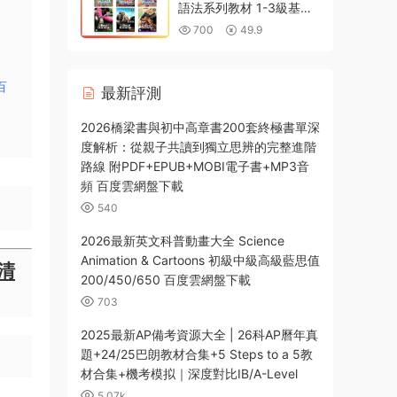
PDF+WORD電子版下載
語法系列教材 1-3級基礎
版+Plus 1-3級進階版
700
49.9
PDF教材+答案+測試+作
業紙+配套MP3音頻下載
百
最新評測
2026橋梁書與初中高章書200套終極書單深
度解析：從親子共讀到獨立思辨的完整進階
路線 附PDF+EPUB+MOBI電子書+MP3音
頻 百度雲網盤下載
540
2026最新英文科普動畫大全 Science
Animation & Cartoons 初級中級高級藍思值
高清
200/450/650 百度雲網盤下載
703
2025最新AP備考資源大全 | 26科AP曆年真
題+24/25巴朗教材合集+5 Steps to a 5教
材合集+機考模拟｜深度對比IB/A-Level
5.07k