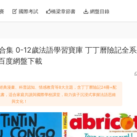
賽
國際考試
橋梁章節書
網盤目錄
合集 0-12歲法語學習寶庫 丁丁曆險記全
DF 百度網盤下載
經典漫畫、科普認知、情感教育等8大主題，含丁丁曆險記24冊+配
互動遊戲書，适合家庭共讀與國際學校課堂，助力孩子沉浸式掌握法語思維
與文化！