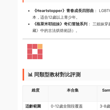
​《Heartstopper》青春成長四部曲​
​： L
本，适合12歲以上青少年。
​《格萊米耶姐妹》奇幻冒險系列​
​： 三姐妹
藏》中的古法烘焙術語）。
​📊 同類型教材對比評測​
​維度​
​本合集​
​Sa
​适齡範圍​
0-12歲全階段覆蓋
3-8