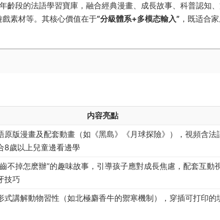
2歲全年齡段的法語學習寶庫，融合經典漫畫、成長故事、科普認知
遊戲素材等。其核心價值在于​
​“分級體系+多模态輸入”​
​，既适合
​内容亮點​
語原版漫畫及配套動畫（如《黑島》《月球探險》），視頻含法
合8歲以上兒童邊看邊學
牙齒不掉怎麽辦”的趣味故事，引導孩子應對成長焦慮，配套互動
牙技巧
形式講解動物習性（如北極麝香牛的禦寒機制），穿插可打印的