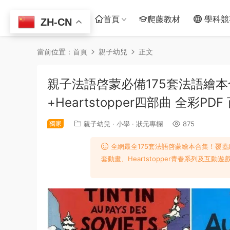
首頁
爬藤教材
學科競
ZH-CN
當前位置：
首頁
親子幼兒
正文
親子法語啓蒙必備175套法語繪本
+Heartstopper四部曲 全彩P
獨家
親子幼兒
·
小學
·
狀元專欄
875
全網最全175套法語啓蒙繪本合集！覆蓋
套動畫、Heartstopper青春系列及