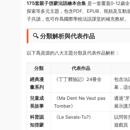
​175套親子啓蒙法語繪本合集​
​ 是一套覆蓋0-1
探索等多元主題，包含PDF、EPUB、視頻及互動
子共讀，也可作爲國際學校法語課堂的補充教材。
​🔍 分類解析與代表作品​
以下爲資源的八大主題分類及代表作品解析：
​分類​
​代表作品​
​經典漫
《丁丁曆險記》24冊全
包含法
畫系列​
幕，适
​兒童成
《Ma Dent Ne Veut pas
通過“
長故事​
Tomber》
展示護
​科普認
《Le Savais-Tu?》
以問答
知啓蒙​
遊戲頁