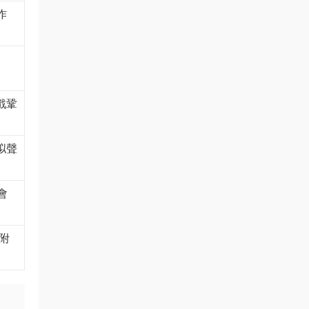
作
戲鞏
拟聲
會
附