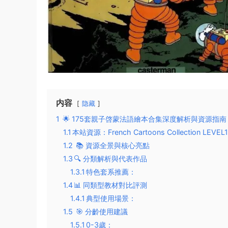
内容
隐藏
1
🌟 ​​175套親子啓蒙法語繪本合集深度解析與資源指南​​
1.1
​​本站資源：French Cartoons Collectio
1.2
📚 資源全景與核心亮點​​
1.3
​​🔍 分類解析與代表作品​​
1.3.1
​​特色套系推薦​​：
1.4
​​📊 同類型教材對比評測​​
1.4.1
​​典型使用場景​​：
1.5
🎯 分齡使用建議​​
1.5.1
​​0-3歲​​：