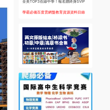
全美TOP3在線中學！報名贈終身SVIP
學霸必備百度雲網盤教育資源資料目錄