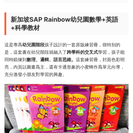
新加坡SAP Rainbow幼兒園數學+英語
+科學教材
這是專爲
幼兒園階段
孩子設計的一套原版練習冊，很特别的
是，這套書在幼兒階段就融入了
跨學科的交叉式
學習，孩子能
同時鍛煉到
數理、邏輯、語言思維。
這套練習冊，封面色彩明
亮，内頁以圖畫爲主，還有卡通形象的小蜜蜂作爲單元向導，
充分激發小朋友對學習的興趣。