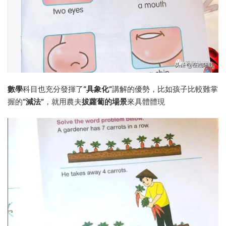
數學
科目也充分發揮了
“具象化”
講解的優勢，比如孩子比較難掌
握的
“減法”
，就用農夫
拔蘿蔔的場景
來具體體現