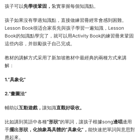
孩子可以
先學後鞏固，
紮實掌握每個知識點。
孩子如果沒有學過知識點，直接做練習冊經常會感到困難。
Lesson Book很适合家長先與孩子學習一遍知識，Lesson
Book的知識點學完了，就可以用Activity Book的練習冊來鞏固
這些内容，并鼓勵孩子自己完成。
教材的講解方式采用了新加坡教材中最經典的兩種方式來講
解：
1.“具象化”
2.“畫圖法”
輔助以
互動遊戲，
讓知識
直觀好吸收。
比如講到英語中各種
“形狀”
的單詞，讓孩子根據song
邊唱
邊用
手
擺出形狀，化抽象爲具體的”具象化”，
能快速把單詞與意思對
應起來。