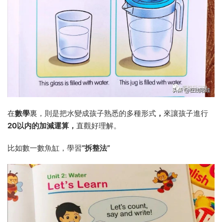
在
數學
裏，則是把水變成孩子熟悉的多種形式
，
來讓孩子進行
20以内的加減運算，
直觀好理解。
比如數一數魚缸，學習
“拆整法”