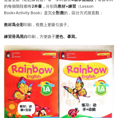
的每個階段都有
2本書，
分别爲
教材+練習
（Lesson
Book+Activity Book）是完全
對應
的，區分方式很直觀：
教材爲全彩
印刷，視覺上更吸引孩子。
練習冊爲黑白
印刷，方便孩子
塗色、摹寫。