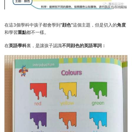
在這3個學科中孩子都會學到
“顔色”
這個主題，但是切入的
角度
和學習
重點
都不一樣。
在
英語學科
裏，是讓孩子認識
不同顔色的英語單詞：