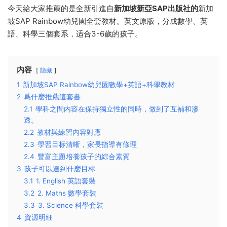
今天給大家推薦的是全新引進自
新加坡新亞SAP出版社的
新加
坡SAP Rainbow幼兒園全套教材。英文原版，分成數學、英
語、科學三個套系，适合3-6歲的孩子。
内容
隐藏
1
新加坡SAP Rainbow幼兒園數學+英語+科學教材
2
爲什麽推薦這套書
2.1
學科之間内容在保持獨立性的同時，做到了互補和滲
透。
2.2
教材與練習内容對應
2.3
學習目标清晰，家長指導有條理
2.4
豐富主題培養孩子的綜合素質
3
孩子可以達到什麽目标
3.1
1. English 英語套裝
3.2
2. Maths 數學套裝
3.3
3. Science 科學套裝
4
資源明細