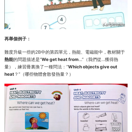
再舉個例子：
難度升級一些的2B中的第四單元，熱能、電磁能中，教材關于
熱能
的問題描述是“
We get heat from
…”（我們從…獲得熱
量），練習冊裏換了一種問法：“
Which objects give out
heat
？”（哪些物體會散發熱量？）