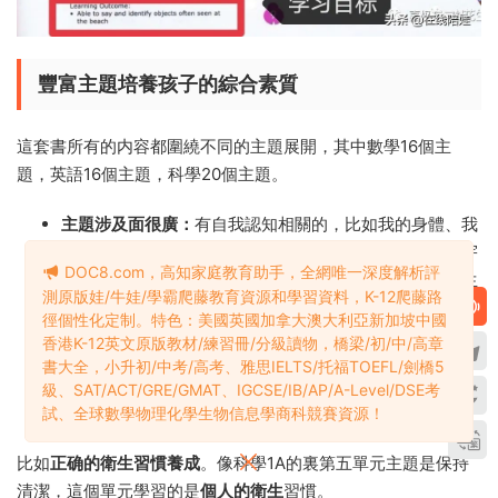
豐富主題培養孩子的綜合素質
這套書所有的内容都圍繞不同的主題展開，其中數學16個主
題，英語16個主題，科學20個主題。
主題涉及面很廣：
有自我認知相關的，比如我的身體、我
的家庭、我的學校等；有自然科學相關的比如動植物、宇
DOC8.com，高知家庭教育助手，全網唯一深度解析評
宙太空等，還有交通工具、良好習慣培養的如問候、衛生
測原版娃/牛娃/學霸爬藤教育資源和學習資料，K-12爬藤路
清潔等等。
徑個性化定制。特色：美國英國加拿大澳大利亞新加坡中國
香港K-12英文原版教材/練習冊/分級讀物，橋梁/初/中/高章
貼近孩子生活：
不論是對于孩子人格的培養、還是良好行
書大全，小升初/中考/高考、雅思IELTS/托福TOEFL/劍橋5
爲習慣的養成都有正面的引導，非常符合幼兒教育的理
級、SAT/ACT/GRE/GMAT、IGCSE/IB/AP/A-Level/DSE考
念，培養孩子的綜合素質。
試、全球數學物理化學生物信息學商科競賽資源！
比如
正确的衛生習慣養成
。像科學1A的裏第五單元主題是保持
清潔，這個單元學習的是
個人的衛生
習慣。