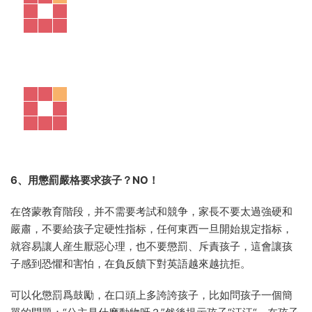
6、用懲罰嚴格要求孩子？NO！
在啓蒙教育階段，并不需要考試和競争，家長不要太過強硬和
嚴肅，不要給孩子定硬性指标，任何東西一旦開始規定指标，
就容易讓人産生厭惡心理，也不要懲罰、斥責孩子，這會讓孩
子感到恐懼和害怕，在負反饋下對英語越來越抗拒。
可以化懲罰爲鼓勵，在口頭上多誇誇孩子，比如問孩子一個簡