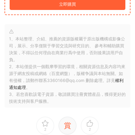
立即購買
1、本站整理、介紹、推薦的資源版權屬于原出版機構或影像公
司，展示、分享僅限于學習交流與研究目的、 參考和輔助購買
決策，不得以任何理由在商業行爲中使用，否則後果請用戶自
負。
2、本站僅提供一個觀摩學習的環境，相關資源信息及内容均來
源于網友投稿或網絡（百度網盤），版權争議與本站無關。如
有侵權，請郵件聯系3360166@qq.com 删除處理。詳見
權利
通知處理
。
3、若您喜歡該電子資源，敬請購買注冊實體産品，獲得更好的
技術支持與客戶服務。
賞
2
2