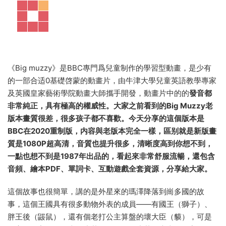
《Big muzzy》是BBC專門爲兒童制作的學習型動畫，是少有
的一部合适0基礎啓蒙的動畫片，由牛津大學兒童英語教學專家
及英國皇家藝術學院動畫大師攜手開發，動畫片中的的
發音都
非常純正，具有極高的權威性。大家之前看到的Big Muzzy老
版本畫質很差，很多孩子都不喜歡。今天分享的這個版本是
BBC在2020重制版，内容與老版本完全一樣，區别就是新版畫
質是1080P超高清，音質也提升很多，清晰度高到你想不到，
一點也想不到是1987年出品的，看起來非常舒服流暢，還包含
音頻、繪本PDF、單詞卡、互動遊戲全套資源，分享給大家。
這個故事也很簡單，講的是外星來的瑪澤降落到崗多國的故
事，這個王國具有很多動物外表的成員——有國王（獅子）、
胖王後（鼹鼠），還有個老打公主算盤的壞大臣（貘），可是