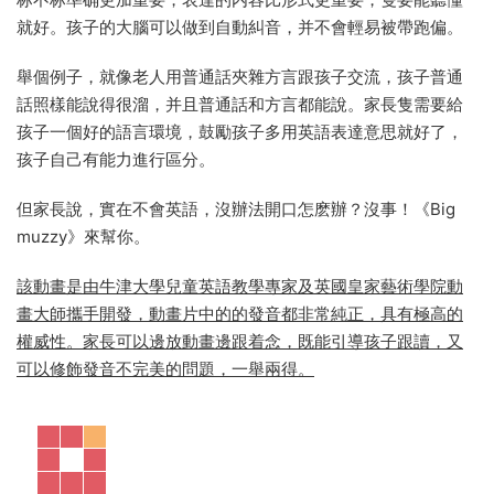
就好。孩子的大腦可以做到自動糾音，并不會輕易被帶跑偏。
舉個例子，就像老人用普通話夾雜方言跟孩子交流，孩子普通
話照樣能說得很溜，并且普通話和方言都能說。家長隻需要給
孩子一個好的語言環境，鼓勵孩子多用英語表達意思就好了，
孩子自己有能力進行區分。
但家長說，實在不會英語，沒辦法開口怎麽辦？沒事！《Big
muzzy》來幫你。
該動畫是由牛津大學兒童英語教學專家及英國皇家藝術學院動
畫大師攜手開發，動畫片中的的發音都非常純正，具有極高的
權威性。家長可以邊放動畫邊跟着念，既能引導孩子跟讀，又
可以修飾發音不完美的問題，一舉兩得。