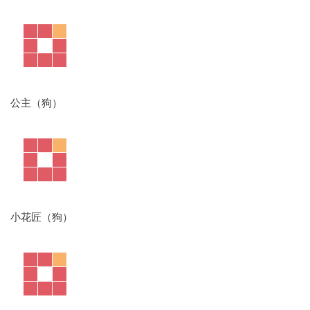
公主（狗）
小花匠（狗）