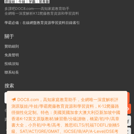
多課吧DOC8.com——高知家庭教育助手
全網唯一深度解析K12爬藤教育資源和學習資料
學霸必備：在線網盤教育資源學習資料目錄索引
關于
贊助細則
免責聲明
投稿須知
聯系站長
搜索
DOC8.com，高知家庭教育助手，全網唯一深度解析評
測原版娃/牛娃/學霸爬藤教育資源和學習資料，K-12爬藤路
在線搜索GK-G12海量英文原版教材/章節書/國際考試/學科競賽資料！
徑個性化定制。特色：美國英國加拿大澳大利亞新加坡中國
香港K-12英文原版教材/練習冊/分級讀物，橋梁/初/中/高章
資料失效？沒找到需要的？網站意見建議？請提交工單
查看我的工單
書大全，小升初/中考/高考、雅思IELTS/托福TOEFL/劍橋5
Copyright © 2004-2026 多課吧
DOC8.com
渝ICP備2022004389号-1
渝公
級、SAT/ACT/GRE/GMAT、IGCSE/IB/AP/A-Level/DSE考