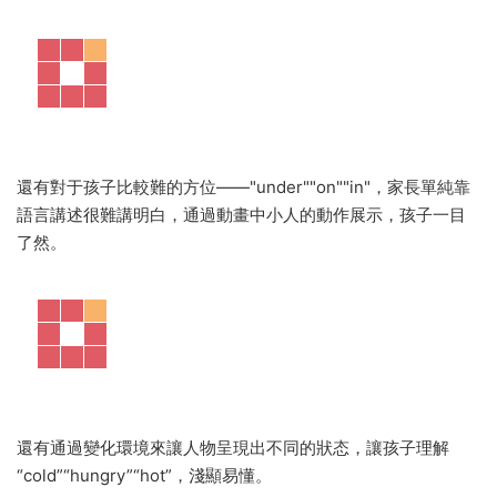
還有對于孩子比較難的方位——"under""on""in"，家長單純靠
語言講述很難講明白，通過動畫中小人的動作展示，孩子一目
了然。
還有通過變化環境來讓人物呈現出不同的狀态，讓孩子理解
“cold”“hungry”“hot”，淺顯易懂。