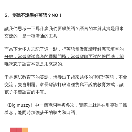
5、隻聽不說學好英語？NO！
讓我們思考一下爲什麽我們要學英語？語言的本質其實是用來
交流的，是一種溝通的工具。
而當下太多人忘記了這一點，把英語當做閱讀理解完形填空的
分數，當做應試高考的通關門檻，當做應聘面試的敲門磚，卻
唯獨忘了語言本就是用來說的。
于是應試教育下的英語，培養出了越來越多的“啞巴”英語，不會
交流，隻會刷題。家長應該打破這種隻寫不說的教育方式，讓
孩子學習語言的本質。
《Big muzzy》中一個單詞重複多次，實際上就是在引導孩子跟
着念，能同時加強孩子的聽力和口語。