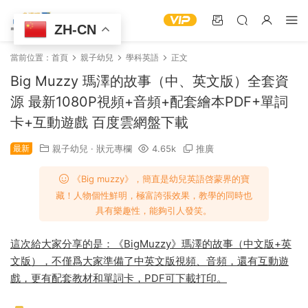
ZH-CN
當前位置：
首頁
親子幼兒
學科英語
正文
Big Muzzy 瑪澤的故事（中、英文版）全套資
源 最新1080P視頻+音頻+配套繪本PDF+單詞
卡+互動遊戲 百度雲網盤下載
最新
親子幼兒
·
狀元專欄
4.65k
推廣
《Big muzzy》，簡直是幼兒英語啓蒙界的寶
藏！人物個性鮮明，極富誇張效果，教學的同時也
具有樂趣性，能夠引人發笑。
這次給大家分享的是：《BigMuzzy》瑪澤的故事（中文版+英
文版），不僅爲大家準備了中英文版視頻、音頻，還有互動遊
戲，更有配套教材和單詞卡，PDF可下載打印。