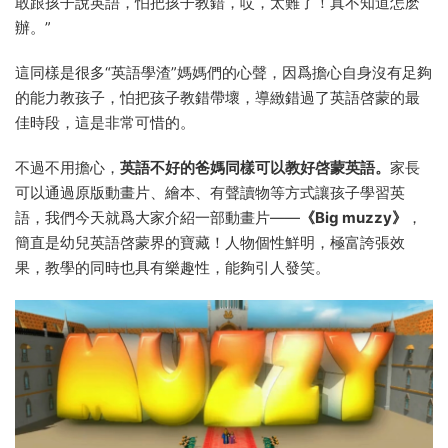
敢跟孩子說英語，怕把孩子教錯，哎，太難了！真不知道怎麽
辦。”
這同樣是很多“英語學渣”媽媽們的心聲，因爲擔心自身沒有足夠
的能力教孩子，怕把孩子教錯帶壞，導緻錯過了英語啓蒙的最
佳時段，這是非常可惜的。
不過不用擔心，
英語不好的爸媽同樣可以教好啓蒙英語。
家長
可以通過原版動畫片、繪本、有聲讀物等方式讓孩子學習英
語，我們今天就爲大家介紹一部動畫片——
《Big muzzy》
，
簡直是幼兒英語啓蒙界的寶藏！人物個性鮮明，極富誇張效
果，教學的同時也具有樂趣性，能夠引人發笑。