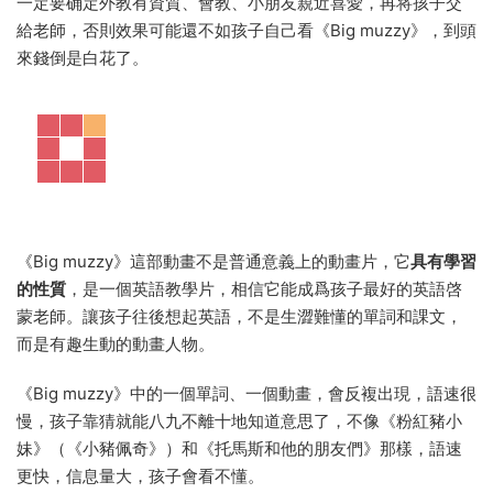
一定要确定外教有資質、會教、小朋友親近喜愛，再将孩子交
給老師，否則效果可能還不如孩子自己看《Big muzzy》，到頭
來錢倒是白花了。
《Big muzzy》這部動畫不是普通意義上的動畫片，它
具有學習
的性質
，是一個英語教學片，相信它能成爲孩子最好的英語啓
蒙老師。讓孩子往後想起英語，不是生澀難懂的單詞和課文，
而是有趣生動的動畫人物。
《Big muzzy》中的一個單詞、一個動畫，會反複出現，語速很
慢，孩子靠猜就能八九不離十地知道意思了，不像《粉紅豬小
妹》（《小豬佩奇》）和《托馬斯和他的朋友們》那樣，語速
更快，信息量大，孩子會看不懂。