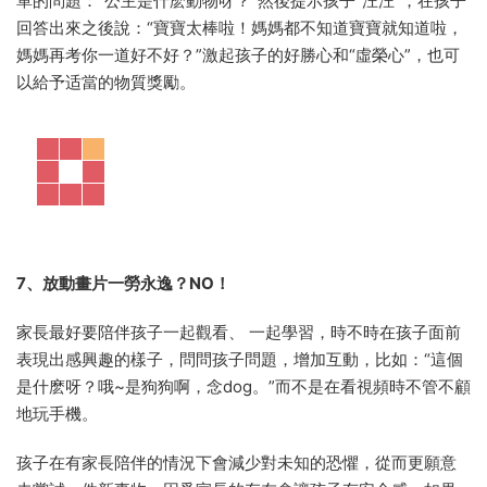
單的問題：“公主是什麽動物呀？”然後提示孩子“汪汪“，在孩子
回答出來之後說：“寶寶太棒啦！媽媽都不知道寶寶就知道啦，
媽媽再考你一道好不好？”激起孩子的好勝心和“虛榮心”，也可
以給予适當的物質獎勵。
7、放動畫片一勞永逸？NO！
家長最好要陪伴孩子一起觀看、 一起學習，時不時在孩子面前
表現出感興趣的樣子，問問孩子問題，增加互動，比如：“這個
是什麽呀？哦~是狗狗啊，念dog。”而不是在看視頻時不管不顧
地玩手機。
孩子在有家長陪伴的情況下會減少對未知的恐懼，從而更願意