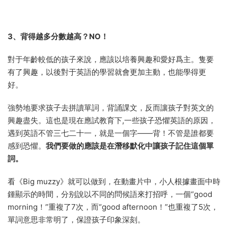
3、背得越多分數越高？NO！
對于年齡較低的孩子來說，應該以培養興趣和愛好爲主。隻要
有了興趣，以後對于英語的學習就會更加主動，也能學得更
好。
強勢地要求孩子去拼讀單詞，背誦課文，反而讓孩子對英文的
興趣盡失。這也是現在應試教育下,一些孩子恐懼英語的原因，
遇到英語不管三七二十一，就是一個字——背！不管是誰都要
感到恐懼。
我們要做的應該是在潛移默化中讓孩子記住這個單
詞。
看《Big muzzy》就可以做到，在動畫片中，小人根據畫面中時
鍾顯示的時間，分别說以不同的問候語來打招呼，一個“good
morning！”重複了7次，而“good afternoon！”也重複了5次，
單詞意思非常明了，保證孩子印象深刻。