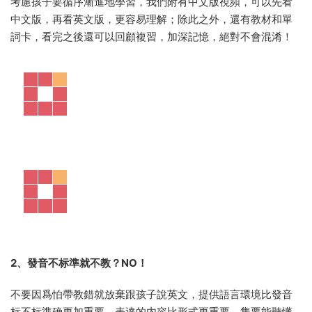
考慮孩子要循序漸進地學習，我們附有中文版視頻，可以先看
中文版，再看英文版，更容易理解；除此之外，還有教材和單
詞卡，看完之後還可以回顧複習，加深記憶，絕對不會混淆！
2、發音不标準就不教？NO！
不要因爲怕帶教錯就放棄跟孩子說英文，提供語言環境比發音
标不标準确更加重要，表達的内容比形式更重要，隻要能聽懂