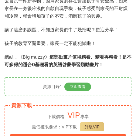
去嘗試一件新事物，因爲
家長的存在會讓孩子有安全感
，如果
家長在一旁很冷漠的自顧自玩手機，孩子感受到家長的不耐煩
和冷漠，就會增加孩子的不安，消磨孩子的興趣。
講了這麽多誤區，不知道家長們中了幾招呢？歡迎分享！
孩子的教育至關重要，家長一定不能犯懶啦！
總結，《Big muzzy》
這部動畫片值得精看、精看再精看！是不
可多得的适合0基礎看的英語啓蒙學習類動畫片！
資源目錄1
立即查看
資源下載
VIP
下載價格
專享
最低權限要求：VIP下載
升級VIP