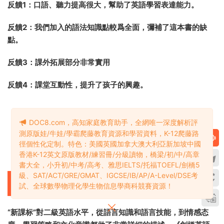
《English in Mind》是一套旨在培養廣大青(少)年學習者綜合英
語能力的教材，盡管年齡段設在11-18歲，然而這個階段恰恰是
思想形成階段，而中國學生包括成年人在英語口語和語音方面
需要補缺的就是這階段内容。本套教材共分6個級别，從零基礎
ABC開始，最終達到出國留學讀大學所需語言要求。因此，教
材覆蓋了歐洲現代語言教學大綱中從A1到C1的語言能力要求，
是一套融綜合性、系統性、科學性于一體的國際化英語教材。
本套教材由劍橋大學出版社首次出版，進入中國以來一直廣受
各大公立學校和英語培訓學校的關注和認可，被稱爲是<<新概
DOC8.com，高知家庭教育助手，全網唯一深度解析評
念英語>>的終結者。同時，被譽爲外國語學校最佳英語學習課
測原版娃/牛娃/學霸爬藤教育資源和學習資料，K-12爬藤路
程。
徑個性化定制。特色：美國英國加拿大澳大利亞新加坡中國
香港K-12英文原版教材/練習冊/分級讀物，橋梁/初/中/高章
學校機構的反饋：
書大全，小升初/中考/高考、雅思IELTS/托福TOEFL/劍橋5
級、SAT/ACT/GRE/GMAT、IGCSE/IB/AP/A-Level/DSE考
試、全球數學物理化學生物信息學商科競賽資源！
反饋1：口語、聽力提高很大，幫助了英語學習表達能力。
反饋2：我們加入的語法知識點較爲全面，彌補了這本書的缺
點。