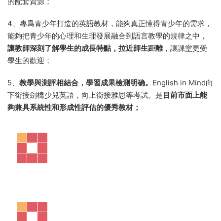
合性、系統性、立體化、國際化的英語語言學習教材，該教材
注重聽、說、讀、寫、語音、語法、詞彙、日常用語等各項語
言技能的訓練與提高。語言地道、原汁原味，選材新穎、與時
俱進；
2、學習一套教材，應對多種考試。本教材是系統教程和考級教
程的完整統一。從系統性方面，該教材注重學思結合，倡導
啓
發式、探究式、讨論式、參與式教學，幫助學生學會學習。激
發學生的好奇心，培養學生的興趣愛好，營造獨立思考、自由
探索的良好環境。
從階段性評估和考級方面，不同級别的出口
又能對應劍橋通用英語五級考試；
3、
史無前例的完整、系統學習體系。
本教材是真正意義上的資
源庫的概念，配套資源相當齊全，對于教師備課、上課來說，
能節省大量查找資料的時間
。其他同類教材幾乎很少有這麽全
的配套資源；
4、專爲青少年打造的英語教材，能夠真正懂得青少年的需求，
能夠把青少年的心理和生理發展融合到語言教學的規律之中，