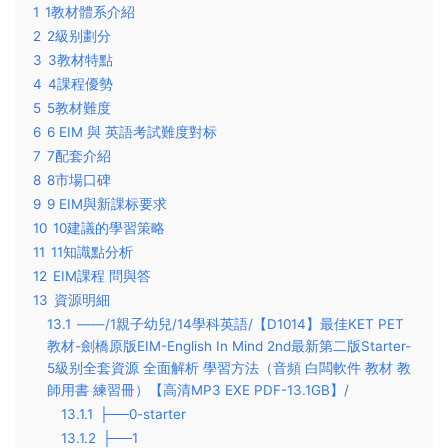
1
1教材體系介紹
2
2級别劃分
3
3教材特點
4
4課程優勢
5
5教材難度
6
6 EIM 與 英語考試難度對标
7
7配套介紹
8
8市場口碑
9
9 EIM與新課标要求
10
10建議的學習策略
11
11知識點分析
12
EIM課程 問與答
13
資源明細
13.1
——/1親子幼兒/14學科英語/【D1014】最佳KET PET
教材-劍橋原版EIM-English In Mind 2nd最新第二版Starter-
5級别全套資源 全面解析 學習方法（音頻 白闆軟件 教材 教
師用書 練習冊）【高清MP3 EXE PDF-13.1GB】/
13.1.1
├──0-starter
13.1.2
├──1