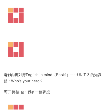
的圖片，供教師選擇使用。
以第一級第一模塊爲例，其中涉及
的話題有嗜好，校園生活，志願者工作，家務勞動，生日聚
會，健康飲食等話題，每個話題都配有生動的圖片和任務活動
設計，可供教師靈活選擇。有的話題還和其它教材的話題有所
交叉，所以能夠充分勝任教輔一職。
選材新穎，有針對性，符合青少年心理認知方面來說教材中所
選取的電影題材如Harry Potter哈利波特；音樂題材如樂隊
U2，歌手Modonna麥當娜 Ricky Martin等等；電影明星Tom
Cruise湯姆 克魯斯，Pierce Brosnan皮爾斯 布魯斯南等；體
育明星Beckham貝克漢姆等在我們當下的生活中還具有廣泛和
深遠的影響力，與生活貼近度高。讓師生在教與學方面都取材
方便，言之有物。
茱莉亞·羅伯茨經典電影Erin Brockovich（譯名《永不妥協》）