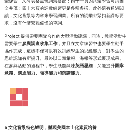
知識的
複現率（反複複習）
和
語言技能的進階能力（難度提
升）
，不同階段層次讓學生有針對性學習，梯度提升，讓學生
學習更快速，知識掌握更徹底。
4 詞彙學習形式多樣，緊扣課标要求，形成有效的思維訓練
EIM中的詞彙學習滲透在每一個欄目中，而且
呈現方式靈活多
樣
。還是以第一級第一模塊爲例，二十四頁的詞彙學習，既有
單詞表，又有圖片注解；三十頁的詞彙學習，既有語境中的詞
彙練習，又有表格呈現詞彙搭配；四十一頁的詞彙學習可謂圖
文并茂；四十六頁的詞彙練習更是多種多樣。此外還有通過閱
讀，文化背景等内容來學習詞彙。所有的詞彙都緊扣新課标要
求，沒有什麽繁難偏怪的單詞。