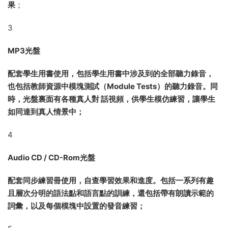
聽、說、讀、寫、語法、詞彙、語音、日常用語等教學活動。
随着級别的升高，各教學環節的難度逐漸提升；在不同級别穿
插的文化體驗（Culture in Mind）、文學體驗（Literature in
Mind）、小說體驗（Fiction in Mind）可以讓學生領略不同的
文化特色，賞析不同時期的文學作品。目的是在學習語言的同
時，提高青少年的個人修養。
2
同步練習冊
内容包括與學生用書單元進度同步的語法、詞彙練習和語言能
力訓練；另外，還特别設計了Study help 和 Tips 環節，爲學生
提供語言知識學習合能力提升的妙招。除了單元同步訓練之
外，每單元還包括一個單元小測試，快速檢測學生的學習成
果
；
3