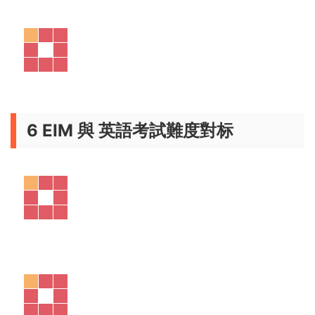
Starter（入門）：學完本冊獲得英語基本概念；
1.Elemantary（初級）：學完本冊打下紮實英語基礎；
2.Pre-Intermediate（初中級）：學完本冊已經達到了中考要
求的能力，可以出國旅遊自由行；
3.Intermediate（中級）：學完本冊可以去國外定居；
4.Upper_intermediate（高中級）：學完本冊已經達到高考要
求的的能力，可以出國讀大學；
5.Advanced（高級）:學完本冊可參與高階的CPE測試，可以
在外國公司工作；