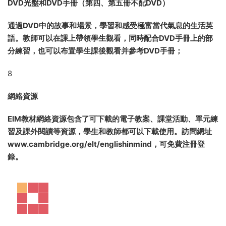
教師資源
教師資源是教師用書的附加部分，活頁裝訂，便于拆下。它能
幫助教師提供一套完整的課堂教學材料和教案：
一套入門測試題，可用作診斷性測試或用作補課資料；
模塊測試及答案，包括語法、詞彙、日常用語、閱讀、 聽力
（錄音在學生包MP3光盤上）、口語和寫作；
教學活動綱要：每單元一頁，含核心語法和詞彙；
附加語法練習：每單元一頁，含重點語法點的四個練習；
7
DVD光盤和DVD手冊（第四、第五冊不配DVD）
通過DVD中的故事和場景，學習和感受極富當代氣息的生活英
語。教師可以在課上帶領學生觀看，同時配合DVD手冊上的部