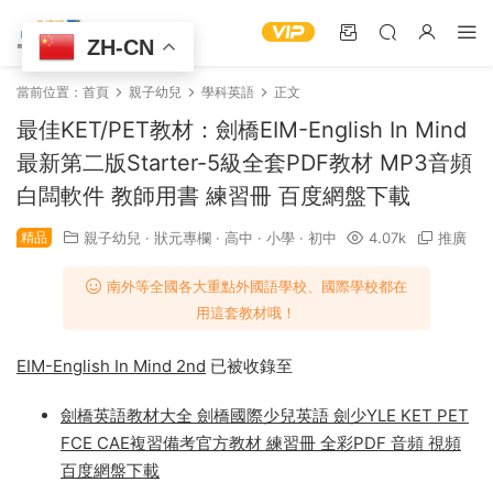
ZH-CN
當前位置：
首頁
親子幼兒
學科英語
正文
最佳KET/PET教材：劍橋EIM-English In Mind
最新第二版Starter-5級全套PDF教材 MP3音頻
白闆軟件 教師用書 練習冊 百度網盤下載
精品
親子幼兒
·
狀元專欄
·
高中
·
小學
·
初中
4.07k
推廣
南外等全國各大重點外國語學校、國際學校都在
用這套教材哦！
EIM-English In Mind 2nd
已被收錄至
劍橋英語教材大全 劍橋國際少兒英語 劍少YLE KET PET
FCE CAE複習備考官方教材 練習冊 全彩PDF 音頻 視頻
百度網盤下載