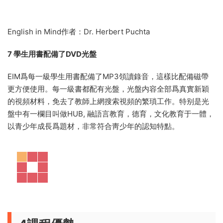
測本模塊學習情況。
自測題目形式多樣，既有填空，完成句子
等傳統題型，也有圖形格填詞等娛樂性題目，而且每個
MODULE結束後都有自我評分欄目。自我評出總分後，還進行
分級評價，并且給出面部表情評價和語言評價，這些都非常符
合青少年的心理特點。這種新穎的評價形式體現了學生在評價
中的主體地位，深刻體現了以學生爲中心的教育思想。
高級别課程增加的 Fiction in mind 和 Literature in mind 教學
環節，旨在培養和增進青少年對于
文學作品的閱讀興趣，強調
廣泛閱讀對于持續提升語言能力的重要性。
English in Mind作者：Dr. Herbert Puchta