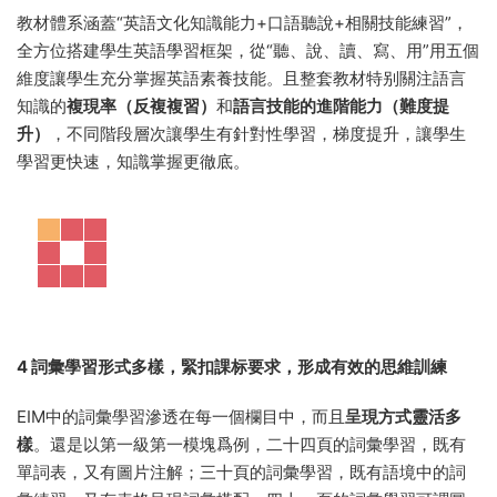
3 語法知識靈活有趣，突出表意功能，全面培養英語核心素養
EIM中的語法教學不光是講規則，還配有句子練習和圖畫，這都
符合青少年的心理特點
，例如第一級第一模塊第二十三頁的語
法欄目，非常強調語法的表意功能，特别是C，D, F習題，都生
動有趣地凸顯了語法的表意功能，強調學用結合，靈活有趣的
完成了語法教學任務。而且即便是語法學習，也配備相應的圖
片，這都符合青少年語法學習的特點。
EIM的内容編排符合英語語言學習的規律，本着先輸入再輸出的
原則
，每課内容都是先安排READ AND LISTEN,GRAMMAR,
VOCABULARY等輸入性欄目，再過渡到SPEAK,WRITE等輸出
性欄目。
教材體系涵蓋“英語文化知識能力+口語聽說+相關技能練習”，
全方位搭建學生英語學習框架，從“聽、說、讀、寫、用”用五個
維度讓學生充分掌握英語素養技能。且整套教材特别關注語言