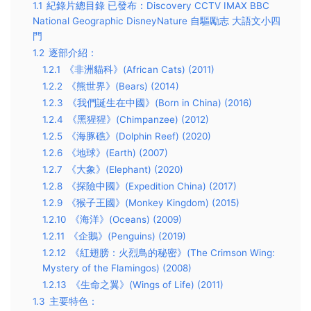
1.1
紀錄片總目錄 已發布：Discovery CCTV IMAX BBC
National Geographic DisneyNature 自驅勵志 大語文小四
門
1.2
逐部介紹：
1.2.1
《非洲貓科》(African Cats) (2011)
1.2.2
《熊世界》(Bears) (2014)
1.2.3
《我們誕生在中國》(Born in China) (2016)
1.2.4
《黑猩猩》(Chimpanzee) (2012)
1.2.5
《海豚礁》(Dolphin Reef) (2020)
1.2.6
《地球》(Earth) (2007)
1.2.7
《大象》(Elephant) (2020)
1.2.8
《探險中國》(Expedition China) (2017)
1.2.9
《猴子王國》(Monkey Kingdom) (2015)
1.2.10
《海洋》(Oceans) (2009)
1.2.11
《企鵝》(Penguins) (2019)
1.2.12
《紅翅膀：火烈鳥的秘密》(The Crimson Wing:
Mystery of the Flamingos) (2008)
1.2.13
《生命之翼》(Wings of Life) (2011)
1.3
主要特色：