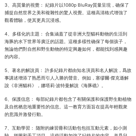
3、高質量的視覺： 紀錄片以1080p BluRay質量呈現，确保了
捕捉自然世界之美和複雜性的驚人視覺。這種高清格式增強了
觀看體驗，使其更具沉浸感。
4、多樣化的主題： 合集涵蓋了從非洲大型貓科動物的生活到
海豚的水下世界等廣泛的話題。這種多樣性确保了每個孩子，
無論他們對自然和野生動物的特定興趣如何，都能找到感興趣
的内容。
5、著名的解說員： 許多紀錄片都由知名演員和名人解說，爲故
事講述增添了熟悉而引人入勝的聲音。例如，塞缪爾·傑克遜解
說《非洲貓科》，娜塔莉·波特曼解說《海豚礁》。
6、保護信息： 每部紀錄片都包含了有關保護和保護野生動植物
及自然栖息地重要性的信息。這一教育方面旨在提高年輕觀衆
的意識并激發行動。
7、互動學習： 随附的練習冊和活動包包括互動元素，如小測
驗、拼圖和手工項目。這些活動加強了紀錄片的内容，并爲兒