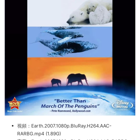
視頻：Earth.2007.1080p.BluRay.H264.AAC-
RARBG.mp4 (1.89G)