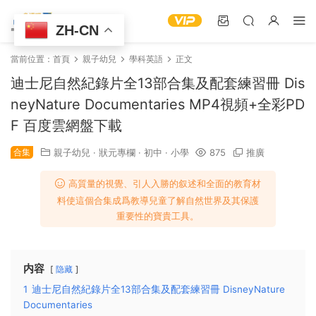
ZH-CN
當前位置：
首頁
親子幼兒
學科英語
正文
迪士尼自然紀錄片全13部合集及配套練習冊 Dis
neyNature Documentaries MP4視頻+全彩PD
F 百度雲網盤下載
合集
親子幼兒
·
狀元專欄
·
初中
·
小學
875
推廣
高質量的視覺、引人入勝的叙述和全面的教育材
料使這個合集成爲教導兒童了解自然世界及其保護
重要性的寶貴工具。
内容
隐藏
1
迪士尼自然紀錄片全13部合集及配套練習冊 DisneyNature
Documentaries