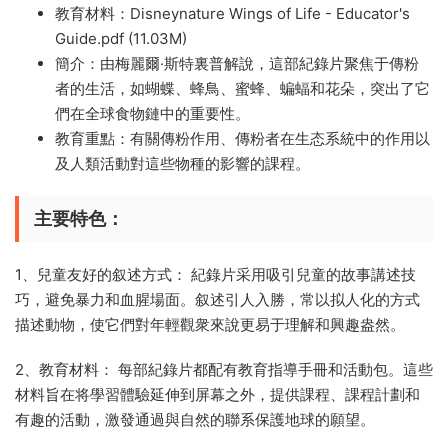
教育材料：Disneynature Wings of Life - Educator's
Guide.pdf (11.03M)
簡介：由梅麗爾·斯特裏普解說，這部紀錄片聚焦于傳粉
者的生活，如蝴蝶、蜂鳥、蜜蜂、蝙蝠和花朵，突出了它
們在全球食物鏈中的重要性。
教育重點：有關傳粉作用、傳粉者在生态系統中的作用以
及人類活動對這些物種的影響的課程。
主要特色：
1、兒童友好的叙述方式： 紀錄片采用吸引兒童的故事講述技
巧，避免暴力和血腥場面。叙述引人入勝，常以拟人化的方式
描述動物，使它們對年輕觀衆來說更易于理解和興趣盎然。
2、教育材料： 每部紀錄片都配有教育指導手冊和活動包。這些
材料旨在将學習體驗延伸到屏幕之外，提供課程、課程計劃和
有趣的活動，激發通過與自然的聯系保護地球的願望。