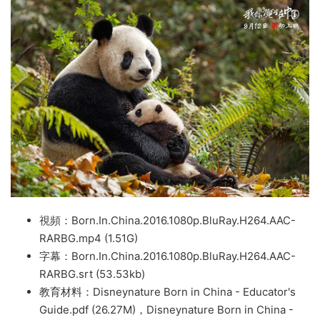
視頻：Born.In.China.2016.1080p.BluRay.H264.AAC-
RARBG.mp4 (1.51G)
字幕：Born.In.China.2016.1080p.BluRay.H264.AAC-
RARBG.srt (53.53kb)
教育材料：Disneynature Born in China - Educator's
Guide.pdf (26.27M)，Disneynature Born in China -