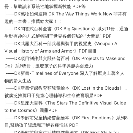
冊，幫助讀者系統性地掌握新技能 PDF等
├──DK萬物如何運轉 DK The Way Things Work Now 非常有
趣的一本書，推薦給大家！！
├──DK問答式百科全書《DK Big Questions》系列11冊，通過
生動有趣的方式解答關于世界各個領域的“大問題” PDF
├──DK武器大百科一部兵器與裝甲的視覺史《Weapon A
Visual History of Arms and Armor》PDF圖冊
├──DK項目制作與實踐科普百科《DK Projects to Make and
Do》系列5冊，激發孩子的科學興趣與創造力
├──DK新書-Timelines of Everyone 深入了解曆史上著名人
物的驚人生活
├──DK新書情感教育類兒童繪本《DK Lost in the Clouds》，
被廣泛推薦用于兒童心理輔導和生命教育場景PDF
├──DK星座大百科《The Stars The Definitive Visual Guide
to the Cosmos》圖冊PDF
├──DK學齡前兒童情緒啓蒙繪本《DK First Emotions》系列8
冊,幫助孩子認識和理解各種情緒 PDF
├──DK學齡前兒童生活技能啓蒙繪本《DK First Skills for