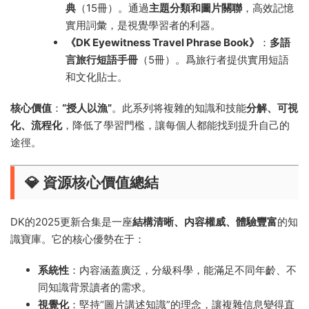
典
（15冊）。通過
主題分類和圖片關聯
，高效記憶
實用詞彙，是視覺學習者的利器。
《DK Eyewitness Travel Phrase Book》
：
多語
言旅行短語手冊
（5冊）。爲旅行者提供實用短語
和文化貼士。
核心價值
：
“授人以漁”
。此系列将複雜的知識和技能
分解、可視
化、流程化
，降低了學習門檻，讓每個人都能找到提升自己的
途徑。
💎 資源核心價值總結
DK的2025更新合集是一座
結構清晰、内容權威、體驗豐富
的知
識寶庫。它的核心優勢在于：
系統性
：内容涵蓋廣泛，分級科學，能滿足不同年齡、不
同知識背景讀者的需求。
視覺化
：堅持“圖片講述知識”的理念，讓複雜信息變得直