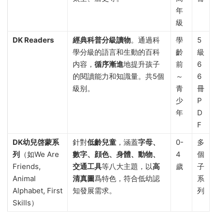
年
級
DK Readers
經典科普分級讀物
。通過科
學
5
學分級的語言和生動的百科
齡
級
内容，
循序漸進
地提升孩子
前
6
的閱讀能力和知識量。共5個
～
6
級别。
青
冊
少
P
年
D
F
DK幼兒啓蒙系
針對
低齡兒童
，涵蓋
字母、
0-
多
列
（如We Are
數字、顔色、身體、動物、
4
個
Friends,
交通工具
等八大主題，以
高
歲
子
Animal
清真圖
爲特色，符合低幼認
系
Alphabet, First
知發展需求。
列
Skills）