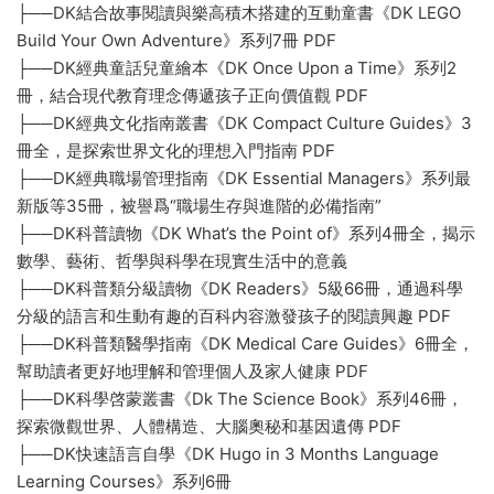
├──DK結合故事閱讀與樂高積木搭建的互動童書《DK LEGO
Build Your Own Adventure》系列7冊 PDF
├──DK經典童話兒童繪本《DK Once Upon a Time》系列2
冊，結合現代教育理念傳遞孩子正向價值觀 PDF
├──DK經典文化指南叢書《DK Compact Culture Guides》3
冊全，是探索世界文化的理想入門指南 PDF
├──DK經典職場管理指南《DK Essential Managers》系列最
新版等35冊，被譽爲“職場生存與進階的必備指南”
├──DK科普讀物《DK What’s the Point of》系列4冊全，揭示
數學、藝術、哲學與科學在現實生活中的意義
├──DK科普類分級讀物《DK Readers》5級66冊，通過科學
分級的語言和生動有趣的百科内容激發孩子的閱讀興趣 PDF
├──DK科普類醫學指南《DK Medical Care Guides》6冊全，
幫助讀者更好地理解和管理個人及家人健康 PDF
├──DK科學啓蒙叢書《Dk The Science Book》系列46冊，
探索微觀世界、人體構造、大腦奧秘和基因遺傳 PDF
├──DK快速語言自學《DK Hugo in 3 Months Language
Learning Courses》系列6冊