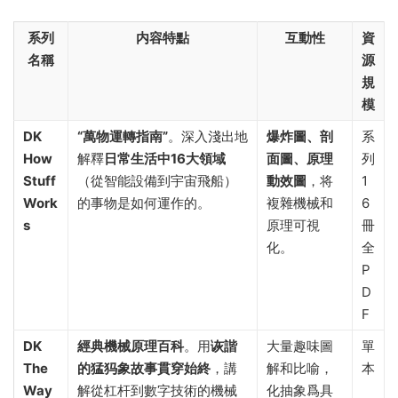
系列
内容特點
互動性
資
名稱
源
規
模
DK
“萬物運轉指南”
。深入淺出地
爆炸圖、剖
系
How
解釋
日常生活中16大領域
面圖、原理
列
Stuff
（從智能設備到宇宙飛船）
動效圖
，将
1
Work
的事物是如何運作的。
複雜機械和
6
s
原理可視
冊
化。
全
P
D
F
DK
經典機械原理百科
。用
诙諧
大量趣味圖
單
The
的猛犸象故事貫穿始終
，講
解和比喻，
本
Way
解從杠杆到數字技術的機械
化抽象爲具