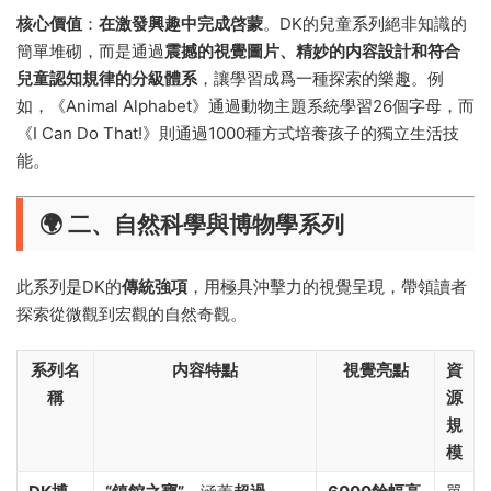
核心價值
：
在激發興趣中完成啓蒙
。DK的兒童系列絕非知識的
簡單堆砌，而是通過
震撼的視覺圖片、精妙的内容設計和符合
兒童認知規律的分級體系
，讓學習成爲一種探索的樂趣。例
如，《Animal Alphabet》通過動物主題系統學習26個字母，而
《I Can Do That!》則通過1000種方式培養孩子的獨立生活技
能。
🌍 二、自然科學與博物學系列
此系列是DK的
傳統強項
，用極具沖擊力的視覺呈現，帶領讀者
探索從微觀到宏觀的自然奇觀。
系列名
内容特點
視覺亮點
資
稱
源
規
模