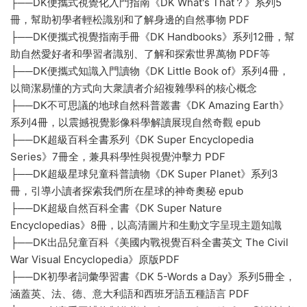
├──DK便攜式視覺化入門指南《DK What's That？》系列5
冊，幫助初學者輕松識别和了解身邊的自然事物 PDF
├──DK便攜式視覺指南手冊《DK Handbooks》系列12冊，幫
助自然愛好者和學習者識别、了解和探索世界萬物 PDF等
├──DK便攜式知識入門讀物《DK Little Book of》系列4冊，
以簡潔易懂的方式向大衆讀者介紹複雜學科的核心概念
├──DK不可思議的地球自然科普叢書《DK Amazing Earth》
系列4冊，以震撼視覺影像科學解讀展現自然奇觀 epub
├──DK超級百科全書系列《DK Super Encyclopedia
Series》7冊全，兼具科學性與視覺沖擊力 PDF
├──DK超級星球兒童科普讀物《DK Super Planet》系列3
冊，引導小讀者探索我們所在星球的神奇奧秘 epub
├──DK超級自然百科全書《DK Super Nature
Encyclopedias》8冊，以高清圖片和生動文字呈現主題知識
├──DK出品兒童百科《美國内戰視覺百科全書英文 The Civil
War Visual Encyclopedia》原版PDF
├──DK初學者詞彙學習書《DK 5-Words a Day》系列5冊全，
涵蓋英、法、德、意大利語和西班牙語五種語言 PDF