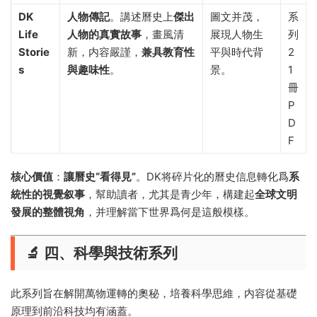
DK
人物傳記
。講述曆史上
傑出
圖文并茂，
系
Life
人物的真實故事
，畫風清
展現人物生
列
Storie
新，内容嚴謹，
兼具教育性
平與時代背
2
s
與趣味性
。
景。
1
冊
P
D
F
核心價值
：
讓曆史“看得見”
。DK将碎片化的曆史信息轉化爲
系
統性的視覺叙事
，幫助讀者，尤其是青少年，構建起
全球文明
發展的整體視角
，并理解當下世界爲何是這般模樣。
🔬 四、科學與技術系列
此系列旨在解開萬物運轉的奧秘，培養科學思維，内容從基礎
原理到前沿科技均有涵蓋。