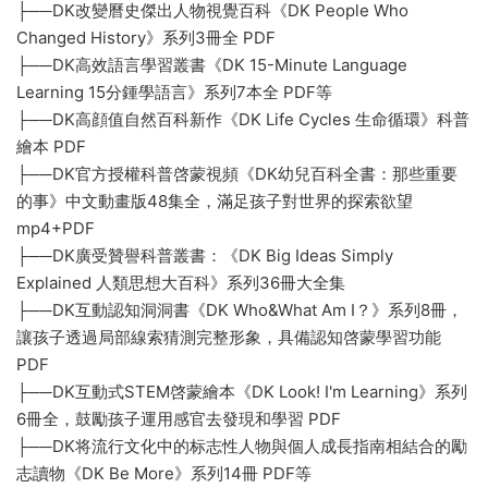
├──DK改變曆史傑出人物視覺百科《DK People Who
Changed History》系列3冊全 PDF
├──DK高效語言學習叢書《DK 15-Minute Language
Learning 15分鍾學語言》系列7本全 PDF等
├──DK高顔值自然百科新作《DK Life Cycles 生命循環》科普
繪本 PDF
├──DK官方授權科普啓蒙視頻《DK幼兒百科全書：那些重要
的事》中文動畫版48集全，滿足孩子對世界的探索欲望
mp4+PDF
├──DK廣受贊譽科普叢書：《DK Big Ideas Simply
Explained 人類思想大百科》系列36冊大全集
├──DK互動認知洞洞書《DK Who&What Am I？》系列8冊，
讓孩子透過局部線索猜測完整形象，具備認知啓蒙學習功能
PDF
├──DK互動式STEM啓蒙繪本《DK Look! I'm Learning》系列
6冊全，鼓勵孩子運用感官去發現和學習 PDF
├──DK将流行文化中的标志性人物與個人成長指南相結合的勵
志讀物《DK Be More》系列14冊 PDF等