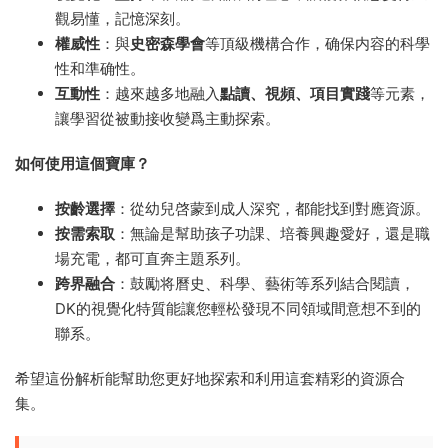
觀易懂，記憶深刻。
權威性
：與
史密森學會
等頂級機構合作，确保内容的科學
性和準确性。
互動性
：越來越多地融入
點讀、視頻、項目實踐
等元素，
讓學習從被動接收變爲主動探索。
如何使用這個寶庫？
按齡選擇
：從幼兒啓蒙到成人深究，都能找到對應資源。
按需索取
：無論是幫助孩子功課、培養興趣愛好，還是職
場充電，都可直奔主題系列。
跨界融合
：鼓勵将曆史、科學、藝術等系列結合閱讀，
DK的視覺化特質能讓您輕松發現不同領域間意想不到的
聯系。
希望這份解析能幫助您更好地探索和利用這套精彩的資源合
集。