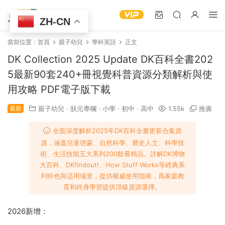
ZH-CN
當前位置：
首頁
親子幼兒
學科英語
正文
DK Collection 2025 Update DK百科全書202
5最新90套240+冊視覺科普資源分類解析與使
用攻略 PDF電子版下載
最新
親子幼兒
·
狀元專欄
·
小學
·
初中
·
高中
1.55k
推廣
全面深度解析2025年DK百科全書更新合集資
源，涵蓋兒童啓蒙、自然科學、曆史人文、科學技
術、生活技能五大系列200餘冊精品。詳解DK博物
大百科、DKfindout!、How Stuff Works等經典系
列特色與适用場景，提供權威使用指南，爲家庭教
育和終身學習提供頂級資源選擇。
2026新增：