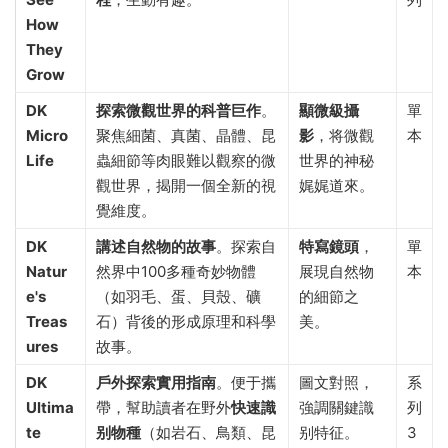
How
They
Grow
DK
探索微觀世界的科普巨作
。
顯微級攝
單
Micro
聚焦細菌、真菌、晶體、昆
影
，将微觀
本
Life
蟲細節等肉眼難以觀察的微
世界的神秘
觀世界，揭開一個全新的視
娓娓道來。
覺維度。
DK
講述自然物的故事
。探索自
特寫鏡頭
，
單
Natur
然界中100多種奇妙物體
展現自然物
本
e's
（如羽毛、蛋、貝殼、礦
的細節之
Treas
石）背後的形成原理和科學
美。
ures
故事。
DK
戶外探索實用指南
。便于攜
圖文對照，
系
Ultima
帶，幫助讀者在野外
快速識
強調關鍵識
列
te
别物種
（如岩石、鳥類、昆
别特征。
3