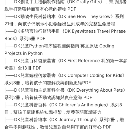
├──DK創意手工禮物制作指南《DK Crafty Gifts》，幫助讀者
親手打造獨特而富有心意的禮物 PDF
├──DK動物生長科普繪本《DK See How They Grow》系列
21冊，向孩子們展示小動物從出生到成年的完整生命曆程
├──DK多語言旅行短語手冊《DK Eyewitness Travel Phrase
Book》系列5冊 PDF
├──DK兒童Python程序編程圖解指南 英文原版 Coding
Projects in Python
├──DK兒童百科啓蒙叢書《DK First Reference 我的第一本參
考書》全13冊 PDF
├──DK兒童編程啓蒙叢書《DK Computer Coding for Kids》
系列8冊，培養孩子問題解決與創新思維PDF
├──DK兒童寵物主題百科全書《DK Everything About Pets》
系列2冊，培養孩子動物認知與責任意識 PDF
├──DK兒童科普百科《DK Children's Anthologies》系列8
冊，幫孩子構建系統知識框架，培養英語閱讀能力
├──DK兒童科普繪本《DK Journey Through》系列2冊，融
合科學與趣味性，激發兒童對自然與宇宙的好奇心 PDF