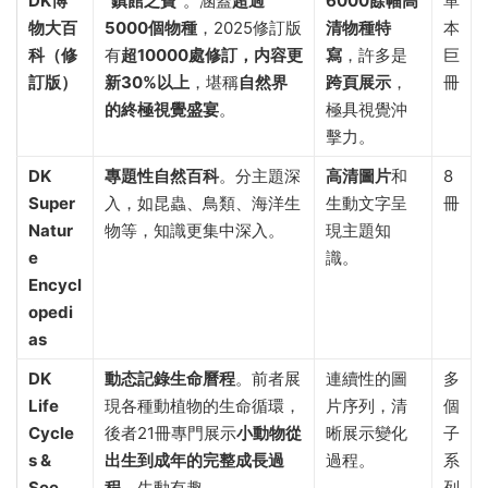
DK博
“鎮館之寶”
。涵蓋
超過
6000餘幅高
單
物大百
5000個物種
，2025修訂版
清物種特
本
科（修
有
超10000處修訂，内容更
寫
，許多是
巨
訂版）
新30%以上
，堪稱
自然界
跨頁展示
，
冊
的終極視覺盛宴
。
極具視覺沖
擊力。
DK
專題性自然百科
。分主題深
高清圖片
和
8
Super
入，如昆蟲、鳥類、海洋生
生動文字呈
冊
Natur
物等，知識更集中深入。
現主題知
e
識。
Encycl
opedi
as
DK
動态記錄生命曆程
。前者展
連續性的圖
多
Life
現各種動植物的生命循環，
片序列，清
個
Cycle
後者21冊專門展示
小動物從
晰展示變化
子
s &
出生到成年的完整成長過
過程。
系
See
程
，生動有趣。
列