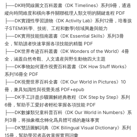
├──DK時間線圖文百科叢書《DK Timelines》系列9冊，通過
縱向時間維度和橫向事件關聯梳理人類文明的關鍵進程 PDF
├──DK實踐性學習讀物《DK Activity Lab》系列12冊，培養孩
子STEM(科學、技術、工程和數學)領域興趣與能力
├──DK實用技能指南叢書《DK Essential Skills》系列3冊
全，幫助讀者快速掌握各項技能的精髓 PDF
├──DK世界奇迹百科叢書《DK Wonders of the World》4冊
全，涵蓋自然奇觀、人文遺産與野生動物四大主題
├──DK事物如何運作視覺百科叢書《DK How Stuff Works》
系列16冊全 PDF
├──DK視覺世界百科全書《DK Our World in Pictures》10
冊，兼具知識性與視覺美感 PDF+epub
├──DK手工詳盡步驟圖解經典教程《DK Step by Step》系列
6冊，幫助手工愛好者輕松掌握各項技能 PDF
├──DK數據類兒童科普百科《DK Our World in Numbers》系
列3冊，将抽象概念轉化爲具體可感的趣味事實
├──DK雙語圖解詞典《DK Bilingual Visual Dictionary》系列
15冊，幫助學習者高效掌握實用詞彙