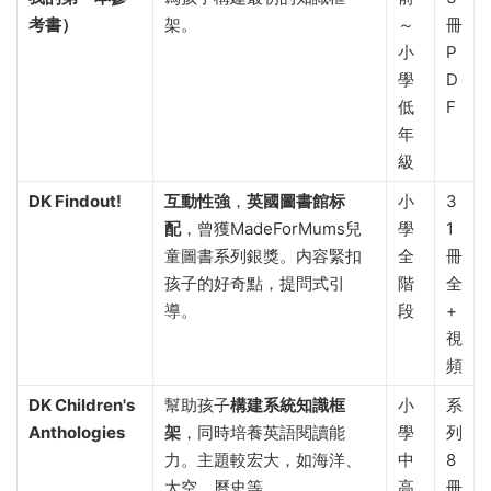
考書）
架。
～
冊
小
P
學
D
低
F
年
級
DK Findout!
互動性強
，
英國圖書館标
小
3
配
，曾獲MadeForMums兒
學
1
童圖書系列銀獎。内容緊扣
全
冊
孩子的好奇點，提問式引
階
全
導。
段
+
視
頻
DK Children's
幫助孩子
構建系統知識框
小
系
Anthologies
架
，同時培養英語閱讀能
學
列
力。主題較宏大，如海洋、
中
8
太空、曆史等。
高
冊