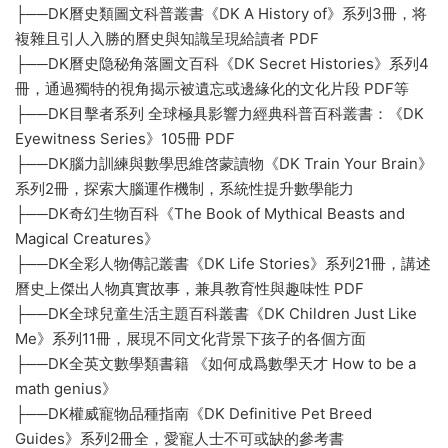
├──DK曆史類圖文科普叢書《DK A History of》系列3冊，将
複雜且引人入勝的曆史與知識呈現給讀者 PDF
├──DK曆史隐秘角落圖文百科《DK Secret Histories》系列4
冊，通過獨特的視角揭示被遺忘或邊緣化的文化片段 PDF等
├──DK目擊者系列 全球極具影響力經典科普百科叢書：《DK
Eyewitness Series》105冊 PDF
├──DK腦力訓練與數學思維啓蒙讀物《DK Train Your Brain》
系列2冊，探索大腦運作機制，系統性提升數學能力
├──DK奇幻生物百科《The Book of Mythical Beasts and
Magical Creatures》
├──DK全彩人物傳記叢書《DK Life Stories》系列21冊，講述
曆史上傑出人物真實故事，兼具教育性與趣味性 PDF
├──DK全球兒童生活主題百科叢書《DK Children Just Like
Me》系列11冊，展現不同文化背景下孩子的各個方面
├──DK全英文數學類書籍 《如何成爲數學天才 How to be a
math genius》
├──DK權威寵物品種指南《DK Definitive Pet Breed
Guides》系列2冊全，愛寵人士不可或缺的參考書