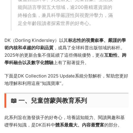
能與語言學習五大領域，逾200冊精選資源的
終極合集，兼具科學嚴謹性與視覺沖擊力，滿
足全年齡段讀者探索世界的好奇心。
DK（Dorling Kindersley）以其
标志性的視覺叙事、嚴謹的學
術内核和卓越的印刷品質
，成爲了全球科普出版領域的标杆。
2025年的更新合集不僅延續了這些傳統優勢，更在
互動性、跨
學科融合以及數字化體驗
上有了顯著提升。
下面是DK Collection 2025 Update系統分類解析，幫助您更好
地理解和利用這座“知識寶庫”。
📖 一、兒童啓蒙與教育系列
此系列旨在激發孩子的好奇心，培養認知能力、閱讀興趣和基
礎學科知識，是DK百科中
體系最龐大、内容最豐富
的部分。