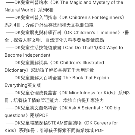
├──DK兒童科普繪本《DK The Magic and Mystery of the
Natural World》系列6冊
├──DK兒童科普入門指南《DK Children's For Beginners》
系列4冊，介紹戶外生存技能和天文觀測知識
├──DK兒童曆史與科學百科《DK Children's Timelines》7冊
全，探索人類文明、自然演化與科學發展關鍵節點
├──DK兒童生活技能啓蒙書 I Can Do That! 1,000 Ways to
Become Independent
├──DK兒童圖解詞典《DK Children’s Illustrated
Dictionary》幫助孩子輕松掌握五千常用詞彙
├──DK兒童圖解大百科全書 The Book that Explain
Everything英文版
├──DK兒童心理成長叢書《DK Mindfulness for Kids》系列3
冊，培養孩子情緒管理能力、增強自信提升專注力
├──DK兒童英文自然科普《DK·Ask A Scientist：100 big
questions》兩版PDF
├──DK兒童職業探秘STEAM啓蒙讀物《DK Careers for
Kids》系列6冊，引導孩子探索不同職業領域 PDF