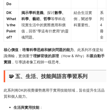
Do
DK
揭示學科意義
。探讨
數學、
結合生活實
系
What
科學、藝術、哲學
等學科在
例，闡述學
列
’s the
現實生活中的實際應用和價
科重要性。
4
Point
值，回答“學這有什麽用”的靈
冊
of?
魂問題。
全
核心價值
：
培養科學思維和解決問題的能力
。此系列不僅是知
識傳輸，更側重于
理解背後的原理
（How & Why）和
親自動手
實踐
，引導讀者像工程師一樣思考。
🧩 五、生活、技能與語言學習系列
此系列将DK的視覺優勢應用于實用技能領域，旨在提升生活品
質和個人能力。
生活與實用技能
：