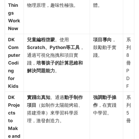
Thin
物理原理，趣味性極強。
體。
gs
Work
Now
DK
兒童編程啓蒙
。使用
項目導向
，
系
Com
Scratch、Python等工具
，
鼓勵動手實
列
puter
通過可視化拖拽和項目實
踐。
8
Codi
踐，
培養孩子的計算思維和
冊
ng
解決問題能力
。
P
for
D
Kids
F
DK
實踐出真知
。通過
動手制作
強調動手操
系
Proje
項目
（如制作太陽能烤箱、
作
，在實踐
列
cts
搭建滑車）來學習科學原
中學習。
5
to
理，激發創造力。
冊
Mak
e and