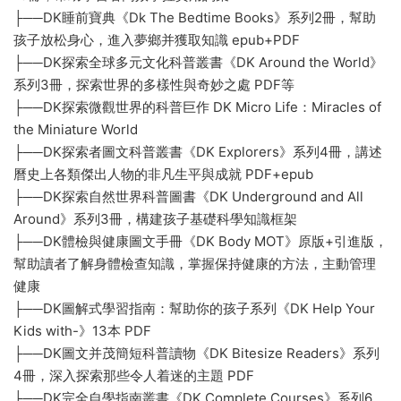
├──DK睡前寶典《Dk The Bedtime Books》系列2冊，幫助
孩子放松身心，進入夢鄉并獲取知識 epub+PDF
├──DK探索全球多元文化科普叢書《DK Around the World》
系列3冊，探索世界的多樣性與奇妙之處 PDF等
├──DK探索微觀世界的科普巨作 DK Micro Life：Miracles of
the Miniature World
├──DK探索者圖文科普叢書《DK Explorers》系列4冊，講述
曆史上各類傑出人物的非凡生平與成就 PDF+epub
├──DK探索自然世界科普圖書《DK Underground and All
Around》系列3冊，構建孩子基礎科學知識框架
├──DK體檢與健康圖文手冊《DK Body MOT》原版+引進版，
幫助讀者了解身體檢查知識，掌握保持健康的方法，主動管理
健康
├──DK圖解式學習指南：幫助你的孩子系列《DK Help Your
Kids with-》13本 PDF
├──DK圖文并茂簡短科普讀物《DK Bitesize Readers》系列
4冊，深入探索那些令人着迷的主題 PDF
├──DK完全自學指南叢書《DK Complete Courses》系列6