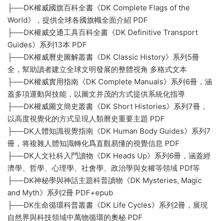
├──DK權威國旗百科全書《DK Complete Flags of the
World》，提供全球各國旗幟全面介紹 PDF
├──DK權威交通工具百科全書《DK Definitive Transport
Guides》系列13本 PDF
├──DK權威曆史圖解叢書《DK Classic History》系列5冊
全，幫助讀者建立全球文明發展的整體視角 多格式文本
├──DK權威實用指南《DK Complete Manuals》系列6冊，涵
蓋多項運動與技能，以圖文并茂的方式提供系統化指導
├──DK權威圖文簡史叢書《DK Short Histories》系列7冊，
以高度視覺化的方式呈現人類曆史重要主題 PDF
├──DK人體知識視覺指南《DK Human Body Guides》系列7
冊，将複雜人體知識轉化爲直觀易懂的視覺信息 PDF
├──DK人文社科入門讀物《DK Heads Up》系列6冊，涵蓋經
濟學、哲學、心理學、社會學、政治學與女權等領域 PDf等
├──DK神秘學與神話主題科普讀物《DK Mysteries, Magic
and Myth》系列2冊 PDF+epub
├──DK生命循環科普叢書《DK Life Cycles》系列2冊，展現
自然界與科技領域中萬物循環的奧秘 PDF