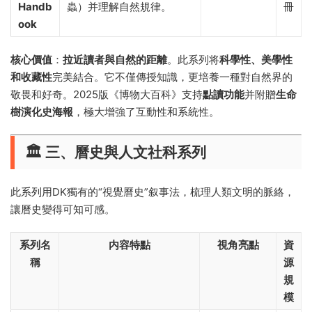
Handb
蟲）并理解自然規律。
冊
ook
核心價值
：
拉近讀者與自然的距離
。此系列将
科學性、美學性
和收藏性
完美結合。它不僅傳授知識，更培養一種對自然界的
敬畏和好奇。2025版《博物大百科》支持
點讀功能
并附贈
生命
樹演化史海報
，極大增強了互動性和系統性。
🏛️ 三、曆史與人文社科系列
此系列用DK獨有的“視覺曆史”叙事法，梳理人類文明的脈絡，
讓曆史變得可知可感。
系列名
内容特點
視角亮點
資
稱
源
規
模