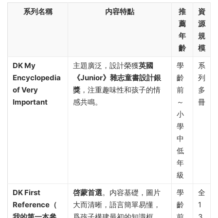
系列名稱
内容特點
推
資
薦
源
年
規
齡
模
DK My
主題廣泛，設計榮獲
英國
學
系
Encyclopedia
《Junior》雜志童書設計銀
齡
列
of Very
獎
，注重趣味性和孩子的情
前
多
Important
感共鳴。
～
冊
小
學
中
低
年
級
DK First
啓蒙首選
。内容基礎，圖片
學
全
Reference（
大而清晰，語言簡單易懂，
齡
1
我的第一本參
爲孩子構建最初的知識框
前
3