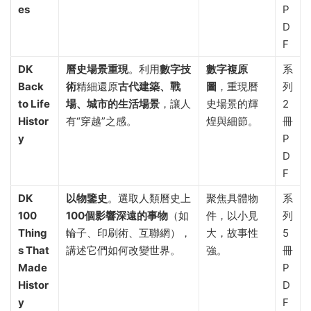
es
P
D
F
DK
曆史場景重現
。利用
數字技
數字複原
系
Back
術
精細還原
古代建築、戰
圖
，重現曆
列
to Life
場、城市的生活場景
，讓人
史場景的輝
2
Histor
有“穿越”之感。
煌與細節。
冊
y
P
D
F
DK
以物鑒史
。選取人類曆史上
聚焦具體物
系
100
100個影響深遠的事物
（如
件，以小見
列
Thing
輪子、印刷術、互聯網），
大，故事性
5
s That
講述它們如何改變世界。
強。
冊
Made
P
Histor
D
y
F