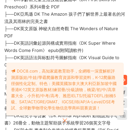
Preschool》系列4冊全 PDF
├──DK亞馬遜 DK The Amazon 孩子們了解世界上最著名的河
流及其雨林的完美之書
├──DK英文原版 神秘大自然奇觀 The Wonders of Nature
PDF
├──DK英語詞彙起源與構成實用指南《DK Super Where
Words Come From》 epub(附閱讀軟件)
├──DK英語語法與标點符号圖解指南《DK Visual Guide to
Grammar and Punctuation》
DOC8.com，高知家庭教育助手，全網唯一深度解析評
├──DK嬰幼兒及學齡前兒童啓蒙紙闆書《DK 100 First》系列
測原版娃/牛娃/學霸爬藤教育資源和學習資料，K-12爬藤路
3冊，通過真實圖片和圖畫，幫助孩子認知世界并積累早期詞彙
徑個性化定制。特色：美國英國加拿大澳大利亞新加坡中國
├──DK由地圖呈現的曆史圖文叢書《DK History Map by
香港K-12英文原版教材/練習冊/分級讀物，橋梁/初/中/高章
Map》系列4冊，讓複雜的曆史變得直觀易懂 PDF
書大全，小升初/中考/高考、雅思IELTS/托福TOEFL/劍橋5
├──DK幼兒啓蒙繪本(紙闆書)《DK We Are Friends》系列3
級、SAT/ACT/GRE/GMAT、IGCSE/IB/AP/A-Level/DSE考
試、全球數學物理化學生物信息學商科競賽資源！
冊，幫助低齡兒童認知世界并培養社交情感能力 PDF
├──DK幼兒字母啓蒙《DK Animal Alphabet 動物認知字母
書》26冊全，動物主題幫助孩子系統學習26個英文字母