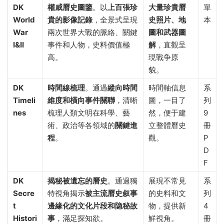
DK
權威曆史圖鑒
。以
上百張珍
大量珍貴曆
單
World
貴的影像記錄
，全景式呈現
史照片、地
本
War
兩次世界大戰的脈絡、關鍵
圖和武器圖
I&II
事件和人物，史料價值極
解
，直觀呈
高。
現戰争原
貌。
DK
時間線梳理
。通過
縱向時間
時間軸信息
系
Timeli
維度和橫向事件關聯
，清晰
圖，一目了
列
nes
梳理人類文明在科學、藝
然，便于建
9
術、政治等各領域的
關鍵進
立整體曆史
冊
程
。
觀。
P
D
F
DK
揭秘被遺忘的曆史
。通過獨
展現不常見
系
Secre
特視角揭示
被主流曆史叙事
的史料和文
列
t
邊緣化的文化片段和隐秘故
物，提供新
4
Histori
事
，滿足探知欲。
鮮視角。
冊