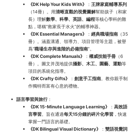
《DK Help Your Kids With》
：
王牌家庭輔導系列
（14冊）。用
清晰直觀的視覺圖解
幫助孩子（和家
長）理解
數學、科學、英語、編程
等核心學科的難
點，堪稱“救家長于水火”的輔導神器。
《DK Essential Managers》
：
經典職場指南
（35
冊）。涵蓋溝通、領導力、項目管理等主題，被譽
爲“
職場生存與進階的必備指南
”。
《DK Complete Manuals》
：
權威技能手冊
（6
冊）。圖文并茂地提供
攝影、木工、園藝、運動
等
項目的系統化指導。
《DK Crafty Gifts》
：
創意手工指南
。教你親手制
作獨特而富有心意的禮物。
語言學習與旅行
：
《DK 15-Minute Language Learning》
：
高效語
言學習
。旨在通過
每天15分鍾的碎片化學習
，快速
掌握一門語言的基礎。
《DK Bilingual Visual Dictionary》
：
雙語視覺詞