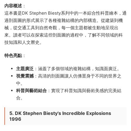
内容概述
：
這本書是DK Stephen Biesty系列中的一本綜合性科普繪本，通
過剖面圖的形式展示了各種複雜結構的内部構造。從建築到機
械，從交通工具到自然奇觀，每一個主題都被生動地呈現出
來。讀者可以在探索這些剖面圖的過程中，了解不同領域的科
技知識和人文曆史。
特色亮點
：
主題廣泛
：涵蓋了多個領域的複雜結構，知識面廣泛。
視覺震撼
：高清的剖面圖讓人仿佛置身于不同的世界之
中。
科普與藝術結合
：實現了科普知識與藝術美感的完美結
合。
5.
DK Stephen Biesty's Incredible Explosions
1996