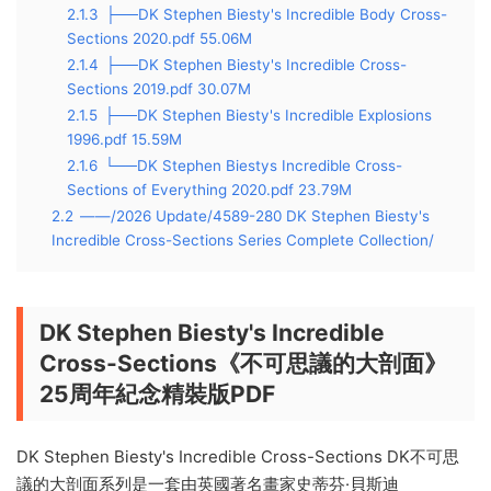
2.1.3
├──DK Stephen Biesty's Incredible Body Cross-
Sections 2020.pdf 55.06M
2.1.4
├──DK Stephen Biesty's Incredible Cross-
Sections 2019.pdf 30.07M
2.1.5
├──DK Stephen Biesty's Incredible Explosions
1996.pdf 15.59M
2.1.6
└──DK Stephen Biestys Incredible Cross-
Sections of Everything 2020.pdf 23.79M
2.2
——/2026 Update/4589-280 DK Stephen Biesty's
Incredible Cross-Sections Series Complete Collection/
DK Stephen Biesty's Incredible
Cross-Sections《不可思議的大剖面》
25周年紀念精裝版PDF
DK Stephen Biesty's Incredible Cross-Sections DK不可思
議的大剖面系列是一套由英國著名畫家史蒂芬·貝斯迪