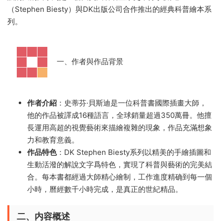
（Stephen Biesty）與DK出版公司合作推出的經典科普繪本系
列。
一、作者與作品背景
作者介紹
：史蒂芬·貝斯迪是一位科普書國際插畫大師，
他的作品被譯成16種語言，全球銷量超過350萬冊。他擅
長運用高超的視覺藝術來描繪複雜的現象，作品充滿想象
力和教育意義。
作品特色
：DK Stephen Biesty系列以精美的手繪插圖和
生動活潑的解說文字爲特色，實現了科普與藝術的完美結
合。每本書都經過大師精心繪制，工作進度精确到每一個
小時，曆經數千小時完成，是真正的世紀精品。
二、内容概述