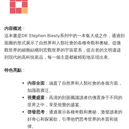
内容概述
：
這本書是DK Stephen Biesty系列中的一本集大成之作，通過剖
面圖的形式展示了自然界和人類社會的各種奇觀和奧秘。從微
觀世界的細胞結構到宏觀世界的宇宙星系，從古老的文明遺迹
到現代的高科技産品，每一個主題都被精彩地呈現出來。
特色亮點
：
内容全面
：涵蓋了自然界和人類社會的各個方面，
知識面廣泛。
視覺盛宴
：高清的剖面圖讓讀者仿佛置身于不同的
世界之中，享受視覺的盛宴。
啓發思考
：通過展示各種奇觀和奧秘，激發讀者的
好奇心和探索欲，引導他們思考世界的本質和規
律。