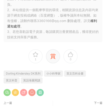
負。
2、本站僅提供一個觀摩學習的環境，相關資源信息及内容均來
源于網友投稿或網絡（百度網盤），版權争議與本站無關。如
有侵權，請郵件聯系3360166@qq.com 删除處理。詳見
權利
通知處理
。
3、若您喜歡該電子資源，敬請購買注冊實體産品，獲得更好的
技術支持與客戶服務。
賞
1
0
Dorling Kindersley DK系列
小小科學家
英文百科全書
英文科普
英語海量閱讀
上一篇
下一篇