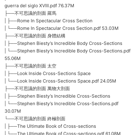
guerra del siglo XVIII.pdf 76.37M
├──不可思議的剖面 羅馬
| ├──Rome In Spectacular Cross Section
| └──Rome In Spectacular Cross Section.pdf 53.03M
├──不可思議的剖面 身體結構
| ├──Stephen Biesty’s Incredible Body Cross-Sections
| └──Stephen Biesty’s Incredible Body Cross-Sections.pdf
55.06M
├──不可思議的剖面 太空
| ├──Look Inside Cross-Sections Space
| └──Look Inside Cross-Sections Space.pdf 24.05M
├──不可思議的剖面 萬物大剖面
| ├──Stephen Biesty’s Incredible Cross-Sections
| └──Stephen Biesty’s Incredible Cross-Sections.pdf
30.07M
└──不可思議的剖面 終極剖面
| ├──The Ultimate Book of Cross-sections
| └──The Ultimate Book of Cross-sections.pdf 61.08M