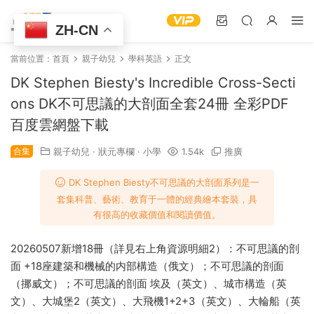
ZH-CN
當前位置：
首頁
親子幼兒
學科英語
正文
DK Stephen Biesty's Incredible Cross-Secti
ons DK不可思議的大剖面全套24冊 全彩PDF
百度雲網盤下載
合集
親子幼兒
·
狀元專欄
·
小學
1.54k
推廣
DK Stephen Biesty不可思議的大剖面系列是一
套集科普、藝術、教育于一體的經典繪本套裝，具
有很高的收藏價值和閱讀價值。
20260507新增18冊（詳見右上角資源明細2）：不可思議的剖
面 +18座建築和機械的内部構造（俄文）；不可思議的剖面
（挪威文）；不可思議的剖面 埃及（英文）、城市構造（英
文）、大城堡2（英文）、大飛機1+2+3（英文）、大輪船（英