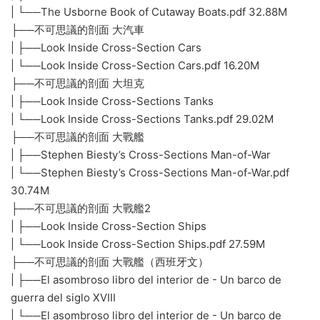
| └──The Usborne Book of Cutaway Boats.pdf 32.88M
├──不可思議的剖面 大汽車
| ├──Look Inside Cross-Section Cars
| └──Look Inside Cross-Section Cars.pdf 16.20M
├──不可思議的剖面 大坦克
| ├──Look Inside Cross-Sections Tanks
| └──Look Inside Cross-Sections Tanks.pdf 29.02M
├──不可思議的剖面 大戰艦
| ├──Stephen Biesty’s Cross-Sections Man-of-War
| └──Stephen Biesty’s Cross-Sections Man-of-War.pdf
30.74M
├──不可思議的剖面 大戰艦2
| ├──Look Inside Cross-Section Ships
| └──Look Inside Cross-Section Ships.pdf 27.59M
├──不可思議的剖面 大戰艦（西班牙文）
| ├──El asombroso libro del interior de - Un barco de
guerra del siglo XVIII
| └──El asombroso libro del interior de - Un barco de