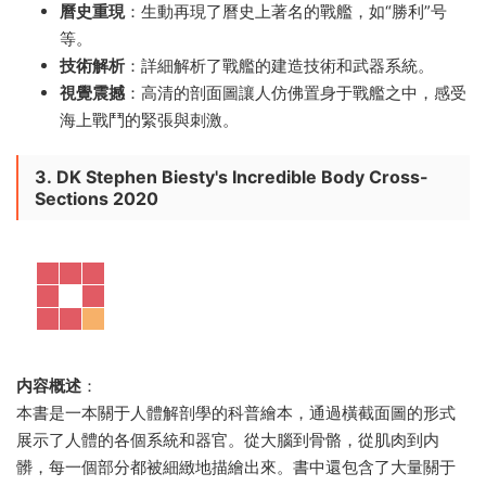
曆史重現
：生動再現了曆史上著名的戰艦，如“勝利”号
等。
技術解析
：詳細解析了戰艦的建造技術和武器系統。
視覺震撼
：高清的剖面圖讓人仿佛置身于戰艦之中，感受
海上戰鬥的緊張與刺激。
3.
DK Stephen Biesty's Incredible Body Cross-
Sections 2020
内容概述
：
本書是一本關于人體解剖學的科普繪本，通過橫截面圖的形式
展示了人體的各個系統和器官。從大腦到骨骼，從肌肉到内
髒，每一個部分都被細緻地描繪出來。書中還包含了大量關于