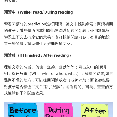
的故事。
閱讀中（While I read/ During reading）
帶着閱讀前的prediction進行閱讀，從文中找到線索；閱讀初期
的孩子，看見學過的單詞能迅速聯系到它的意義；碰到新單詞
聯系上下文去揣摩它的意義；老師根據閱讀内容，有目的地設
置一些問題，幫助學生更好地理解文章。
閱讀後（If I finished / After reading）
理解文章的情感、價值、道德、幽默等等；寫出文中的押韻
詞；複述故事（Who, where, when, what）；閱讀的疑問,如果
遇到不懂的地方，可以往回閱讀或者向老師求助；而老師也要
對孩子是否讀懂了文章進行“測試”，通過提問、書寫、畫畫的方
式檢驗孩子的閱讀效果。