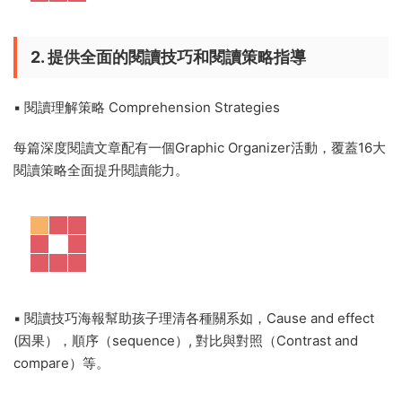
Guided Reading Comprehension這套資源非常适合想提高英
語閱讀能力的孩子，共有13個文件，700多頁，高清彩色可打
印，有答案，從Level C到Level P ，不是按照年級分的，你可
以根據孩子的閱讀能力去選擇，難度由簡單到困難，逐漸提
高。
爲什麽選擇這套資源？
1. 優質文章素材對标藍思測評、劍橋英語證書及
CEFR
▪ 按Guided Reading Levels分組，并标注藍思值的适合各年齡