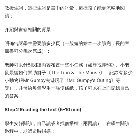
教授生詞，這些生詞是書中的詞彙，這樣孩子能更流暢地閱
讀；
介紹與書籍相關的背景；
明确告訴學生需要讀多少頁（一般短的繪本一次讀完，長的章
節書可分幾次完成）；
老師可以針對閱讀内容布置一些小任務（如尋找押韻詞、小老
鼠最後如何幫助獅子《The Lion & The Mouse》、記錄有多少
小動物跟Mr Gumpy去遊玩了《Mr. Gumpy's Outing》等
等），并發給每個學生一張便條紙，孩子可以在上面記錄自己
的答案。
Step 2 Reading the text (5-10 min)
學生安靜閱讀，自己讀或者找個搭檔（兩兩讀），在學生閱讀
過程中，老師适時指導；