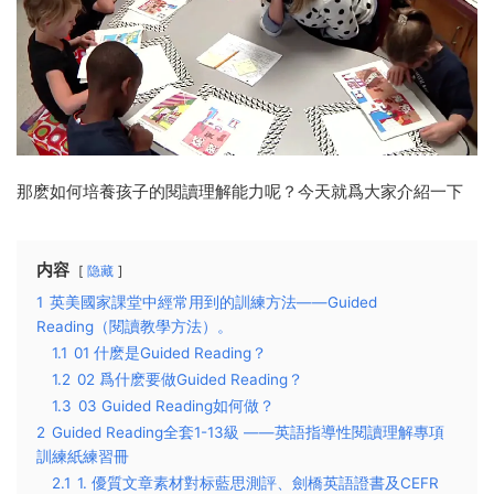
那麽如何培養孩子的閱讀理解能力呢？今天就爲大家介紹一下
内容
隐藏
1
英美國家課堂中經常用到的訓練方法——Guided
Reading（閱讀教學方法）。
1.1
01 什麽是Guided Reading？
1.2
02 爲什麽要做Guided Reading？
1.3
03 Guided Reading如何做？
2
Guided Reading全套1-13級 ——英語指導性閱讀理解專項
訓練紙練習冊
2.1
1. 優質文章素材對标藍思測評、劍橋英語證書及CEFR