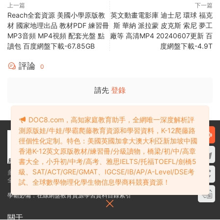
讀後兩個指導式寫作任務，形式靈活、文體多樣，學生寫作能
力突飛猛進
資源明細
DOC8.com，高知家庭教育助手，全網唯一深度解析評
——/1親子幼兒/14學科英語/【D1916】Guided Reading 英語
測原版娃/牛娃/學霸爬藤教育資源和學習資料，K-12爬藤路
徑個性化定制。特色：美國英國加拿大澳大利亞新加坡中國
指導性閱讀理解專項訓練紙練習冊 1-13冊759頁 高清PDF 百度
香港K-12英文原版教材/練習冊/分級讀物，橋梁/初/中/高章
網盤下載-192MB/
書大全，小升初/中考/高考、雅思IELTS/托福TOEFL/劍橋5
├──01-05
級、SAT/ACT/GRE/GMAT、IGCSE/IB/AP/A-Level/DSE考
| ├──01 - Kindergarten Reading Comprehension
試、全球數學物理化學生物信息學商科競賽資源！
Passages & Questions_ Guided Reading Level C.pdf
17.23M
| ├──02 - Kindergarten Guided Reading Comprehension