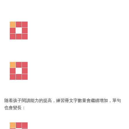
閱讀策略全面提升閱讀能力。
▪ 閱讀技巧海報幫助孩子理清各種關系如，Cause and effect
(因果），順序（sequence）, 對比與對照（Contrast and
compare）等。