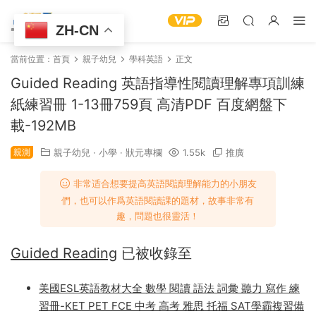
ZH-CN
當前位置：
首頁
親子幼兒
學科英語
正文
Guided Reading 英語指導性閱讀理解專項訓練
紙練習冊 1-13冊759頁 高清PDF 百度網盤下
載-192MB
親測
親子幼兒
·
小學
·
狀元專欄
1.55k
推廣
非常适合想要提高英語閱讀理解能力的小朋友
們，也可以作爲英語閱讀課的題材，故事非常有
趣，問題也很靈活！
Guided Reading
已被收錄至
美國ESL英語教材大全 數學 閱讀 語法 詞彙 聽力 寫作 練
習冊-KET PET FCE 中考 高考 雅思 托福 SAT學霸複習備