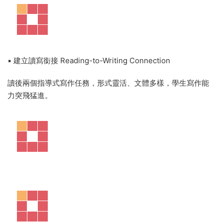
學生的精彩文章
▪ 文章主題和難度與劍橋英語證書（YLE、KET、PET）和歐洲
語言共同框架相匹配
▪ 豐富的Fiction和Non-fiction文本，涵蓋各種體裁和文本類型
2. 提供全面的閱讀技巧和閱讀策略指導
▪ 閱讀理解策略 Comprehension Strategies
每篇深度閱讀文章配有一個Graphic Organizer活動，覆蓋16大