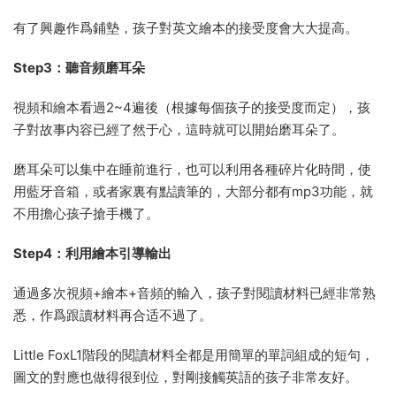
有了興趣作爲鋪墊，孩子對英文繪本的接受度會大大提高。
Step3：聽音頻磨耳朵
視頻和繪本看過2~4遍後（根據每個孩子的接受度而定），孩
子對故事内容已經了然于心，這時就可以開始磨耳朵了。
磨耳朵可以集中在睡前進行，也可以利用各種碎片化時間，使
用藍牙音箱，或者家裏有點讀筆的，大部分都有mp3功能，就
不用擔心孩子搶手機了。
Step4：利用繪本引導輸出
通過多次視頻+繪本+音頻的輸入，孩子對閱讀材料已經非常熟
悉，作爲跟讀材料再合适不過了。
Little FoxL1階段的閱讀材料全都是用簡單的單詞組成的短句，
圖文的對應也做得很到位，對剛接觸英語的孩子非常友好。