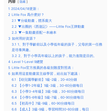
内容
隐藏
1
2024/04/18更新：
2
Little Fox 爲什麽好？
2.1
▼分級動畫，體系龐大
2.2
▼出圈的《西遊記》——Little Fox王牌動畫
2.3
▼一集動畫搭配一本繪本
3
如何用好資源？
3.1
1、對于學齡前以及小學低年級的孩子，父母的第一任務
是培養興趣。
3.2
2、對于小學高年級以上的孩子，能力進階是目的。
4
Level 1-Level 9總覽
5
Little Fox官方推薦的各級别難度對照表：
6
如果用這套動畫當主線學習，給出如下建議：
6.1
【幼兒園學齡前】1級-2級，20-40分鍾
6.2
【小學1-2年級】1級-3級，30-60分鍾每日
6.3
【小學3-4年級】3級-5級，30-60分鍾每日
6.4
【小學5-6年級】5級-7級，60-90分鍾每日
6.5
【初高中】7級-9級，60-90分鍾每日
6.6
【成人】3級-9級，學習時間30-60分鍾，每日