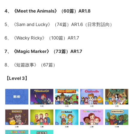
4、《Meet the Animals》（60篇）AR1.8
5、《Sam and Lucky》（74篇）AR1.6（日常對話向）
6、《Wacky Ricky》（100篇）AR1.7
7、《Magic Marker》（73篇）AR1.7
8、《短篇故事》（67篇）
【Level 3】