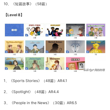
10、《短篇故事》（58篇）
【Level 8】
1、《Sports Stories》（48篇）AR4.1
2、《Spotlight》（48篇）AR4.4
3、《People in the News》（30篇）AR6.5