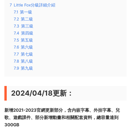
7
Little Fox分級詳細介紹
7.1
第一級
7.2
第二級
7.3
第三級
7.4
第四級
7.5
第五級
7.6
第六級
7.7
第七級
7.8
第八級
7.9
第九級
2024/04/18更新：
新增2021-2023官網更新部分，含内嵌字幕、外挂字幕、兒
歌、遊戲課件、部分新增動畫和相關配套資料，總容量達到
300GB