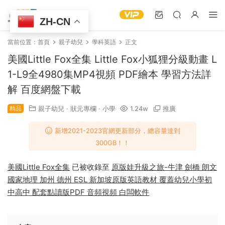
ZH-CN
當前位置：
首頁
親子幼兒
學科英語
正文
美國Little Fox全集 Little Fox小狐狸分級動畫 L
1-L9全4980集MP4視頻 PDF繪本 學習方法詳
解 百度網盤下載
精品
親子幼兒
·
狀元專欄
·
小學
1.24w
推廣
新增2021-2023官網更新部分，總容量達到
300GB！！
美國Little Fox全集
已被收錄至
原版娃升級之旅-牛津 劍橋 朗文
國家地理 加州 德州 ESL 新加坡原版英語教材 覆蓋幼兒小學初
中高中 配套點讀版PDF 音頻視頻 白闆軟件