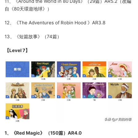
11、《Around the World in 80 Days》（29篇）AR5.2（改編
自《80天環遊地球》）
12、《The Adventures of Robin Hood 》AR3.8
13、《短篇故事》（74篇）
【Level 7】
1、《Red Magic》 （150篇）AR4.0