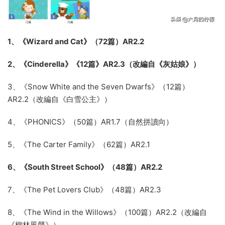
1、《Wizard and Cat》（72篇）AR2.2
2、《Cinderella》《12篇》AR2.3（改編自《灰姑娘》）
3、《Snow White and the Seven Dwarfs》（12篇）
AR2.2（改編自《白雪公主》）
4、《PHONICS》（50篇）AR1.7（自然拼讀向）
5、《The Carter Family》（62篇）AR2.1
6、《South Street School》（48篇）AR2.2
7、《The Pet Lovers Club》（48篇）AR2.3
8、《The Wind in the Willows》（100篇）AR2.2（改編自
《柳林風聲》）