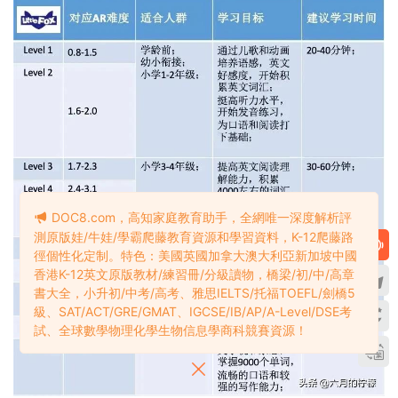
DOC8.com，高知家庭教育助手，全網唯一深度解析評
測原版娃/牛娃/學霸爬藤教育資源和學習資料，K-12爬藤路
徑個性化定制。特色：美國英國加拿大澳大利亞新加坡中國
香港K-12英文原版教材/練習冊/分級讀物，橋梁/初/中/高章
書大全，小升初/中考/高考、雅思IELTS/托福TOEFL/劍橋5
級、SAT/ACT/GRE/GMAT、IGCSE/IB/AP/A-Level/DSE考
試、全球數學物理化學生物信息學商科競賽資源！