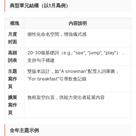
典型單元結構（以1月爲例）​
模塊
内容說明
月度
個性化命名空間，增強儀式感
封面
高頻
20-30個基礎詞（e.g., "see", "jump", "play"），
詞表
支持句子構建
主題
雙版本設計，如“A snowman”配雪人詞庫圖；
寫作
“For breakfast”引導飲食記錄
頁
擴展
無框架空白頁，供能力突出者延展内容
寫作
頁
全年主題示例