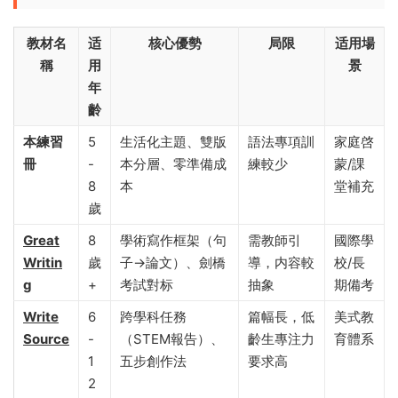
教材名
适
核心優勢
局限
适用場
稱
用
景
年
齡
本練習
5
生活化主題、雙版
語法專項訓
家庭啓
冊
-
本分層、零準備成
練較少
蒙/課
8
本
堂補充
歲
Great
8
學術寫作框架（句
需教師引
國際學
Writin
歲
子→論文）、劍橋
導，内容較
校/長
g
+
考試對标
抽象
期備考
Write
6
跨學科任務
篇幅長，低
美式教
Source
-
（STEM報告）、
齡生專注力
育體系
1
五步創作法
要求高
2