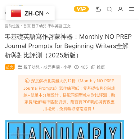
ZH-CN
當前位置：
首頁
親子幼兒
學科英語
正文
零基礎英語寫作啓蒙神器：Monthly NO PREP
Journal Prompts for Beginning Writers全解
析與對比評測（2025新版）
超火
親子幼兒
·
狀元專欄
·
小學
465
推廣
深度解析北美超火的12冊《Monthly NO PREP
Journal Prompts》寫作練習紙！零基礎按月分階訓
練+雙版本分層設計，搭配同類型教材對比評測，助
家長/教師精準匹配資源。附百頁PDF明細與實戰應
用場景，免費獲取指南速覽！