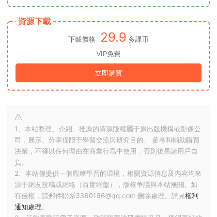
資源下載
29.9
下載價格
多課币
VIP免費
立即購買
1、本站整理、介紹、推薦的資源版權屬于原出版機構或影像公
司，展示、分享僅限于學習交流與研究目的、 參考和輔助購買
決策，不得以任何理由在商業行爲中使用，否則後果請用戶自
負。
2、本站僅提供一個觀摩學習的環境，相關資源信息及内容均來
源于網友投稿或網絡（百度網盤），版權争議與本站無關。如
有侵權，請郵件聯系3360166@qq.com 删除處理。詳見
權利
通知處理
。