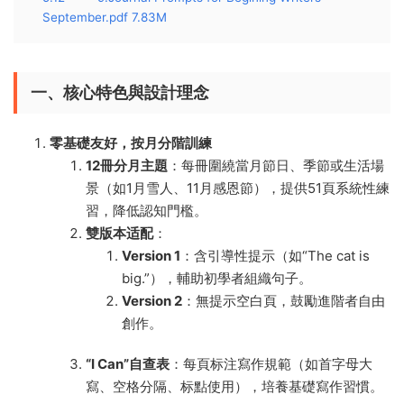
September.pdf 7.83M
一、核心特色與設計理念
零基礎友好，按月分階訓練
12冊分月主題
​：每冊圍繞當月節日、季節或生活場
景（如1月雪人、11月感恩節），提供51頁系統性練
習，降低認知門檻。
雙版本适配
​：
Version 1
​：含引導性提示（如“The cat is
big.”），輔助初學者組織句子。
Version 2
​：無提示空白頁，鼓勵進階者自由
創作。
​“I Can”自查表
​：每頁标注寫作規範（如首字母大
寫、空格分隔、标點使用），培養基礎寫作習慣。