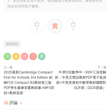
3、若您喜歡該電子資源，敬請購買注冊實體産品，獲得更好的
技術支持與客戶服務。
賞
0
0
英語寫作
上一篇
下一篇
2025最新Cambridge Compact
牛津DSE數學中一到中三深度解
First for Schools 3rd Edition 劍
析：中英文雙語教材PDF電子版資
橋FCE Compact B2教材第三版
源+中美英澳初中數學教材國際對
PDF學生書練習書教師書+MP3音
比評測（2025新版）
頻+教師資源
評論
0