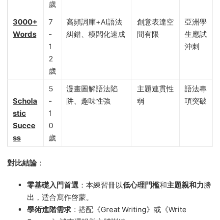
歲
3000+
7
高頻詞庫+AI語法
創意表達空
亞洲學
Words
-
糾錯、模闆化速成
間有限
生應試
1
沖刺
2
歲
5
漫畫圖解語法陷
主題連貫性
語法專
Schola
-
阱、趣味性強
弱
項突破
stic
1
Succe
0
ss
歲
對比結論
​：
零基礎入門首選
​：本練習冊以
低心理門檻
和
主題親和力
勝
出，适合寫作啓蒙。
學術進階需求
​：搭配《Great Writing》或《Write