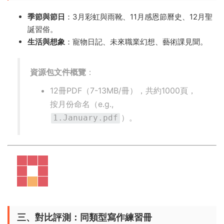
季節與節日
​：3月彩虹與雨靴、11月感恩節曆史、12月聖
誕習俗。
生活與想象
​：寵物日記、未來職業幻想、藝術課見聞。
資源包文件概覽
​：
12冊PDF（7-13MB/冊），共約1000頁，
按月份命名（e.g.,
）。
1.January.pdf
三、對比評測：同類型寫作練習冊