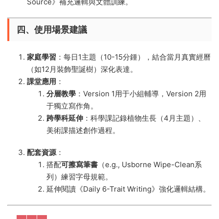
Source》補充邏輯與文體訓練。
四、使用場景建議
家庭學習
​：每日1主題（10-15分鍾），結合當月真實經曆
（如12月裝飾聖誕樹）深化表達。
課堂應用
​：
分層教學
​：Version 1用于小組輔導，Version 2用
于獨立寫作角。
跨學科延伸
​：科學課記錄植物生長（4月主題）、
美術課描述創作過程。
配套資源
​：
搭配
可擦寫筆書
​（e.g., Usborne Wipe-Clean系
列）練習字母規範。
延伸閱讀《Daily 6-Trait Writing》強化邏輯結構。