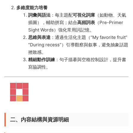
多維度能力培養
詞彙與語法
​：每主題配
可視化詞庫
​（如動物、天氣
插圖），輔助拼寫；結合
高頻詞表
​（Pre-Primer
Sight Words）強化常用詞記憶。
思維與表達
​：通過生活化主題（“My favorite fruit”
“During recess”）引導觀察與叙事，避免抽象話題
挫敗感。
精細動作訓練
​：句子描摹與空格控制設計，提升書
寫協調性。
二、内容結構與資源明細