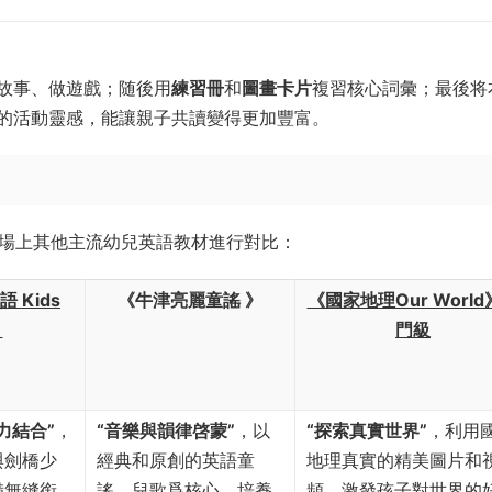
故事、做遊戲；随後用
練習冊
和
圖畫卡片
複習核心詞彙；最後将
的活動靈感，能讓親子共讀變得更加豐富。
其與市場上其他主流幼兒英語教材進行對比：
 Kids
《牛津亮麗童謠 》
《國家地理Our Worl
》
門級
力結合”
，
“音樂與韻律啓蒙”
，以
“探索真實世界”
，利用
與劍橋少
經典和原創的英語童
地理真實的精美圖片和
備無縫銜
謠、兒歌爲核心，培養
頻，激發孩子對世界的