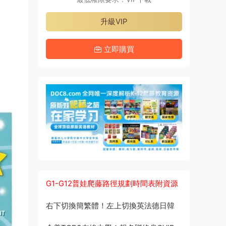
升級VIP
立即購買
G1-G12普娃爬藤路徑規劃時間表附資源
右下切換簡繁體！左上切換英法德日韓