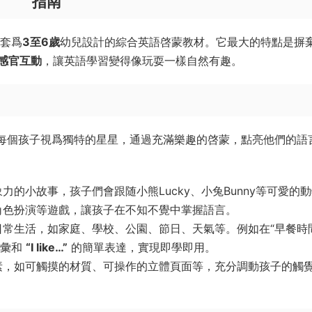
指南
一套爲
3至6歲
幼兒設計的綜合英語啓蒙教材。它最大的特點是摒
感官互動
，讓英語學習變得像玩耍一樣自然有趣。
）寓意着将每個孩子視爲獨特的星星，通過充滿樂趣的啓蒙，點亮他們的語
的小故事，孩子們會跟随小熊Lucky、小兔Bunny等可愛的
角色扮演等遊戲，讓孩子在不知不覺中掌握語言。
常生活，如家庭、學校、公園、節日、天氣等。例如在“早餐時
詞彙和
“I like…”
的簡單表達，實現即學即用。
素，如可觸摸的材質、可操作的立體頁面等，充分調動孩子的觸