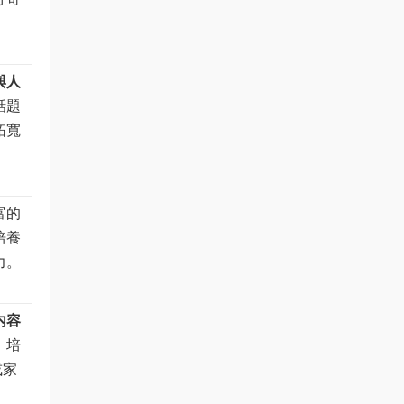
。
與人
話題
拓寬
富的
培養
力。
内容
，培
或家