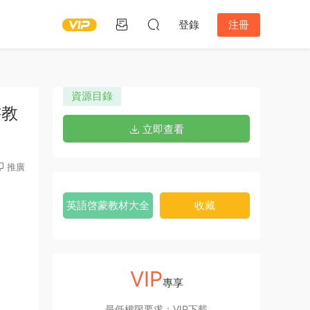
登錄
注冊
資源目錄
書教
立即查看
推廣
英語啓蒙教材大全
收藏
VIP
專享
最低權限要求：VIP下載