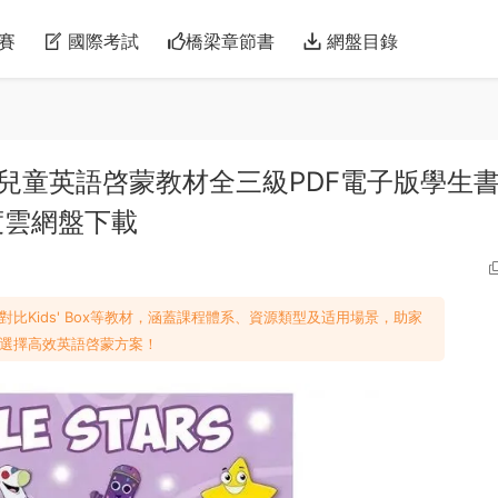
賽
國際考試
橋梁章節書
網盤目錄
 培生學齡前兒童英語啓蒙教材全三級PDF電子版學生
度雲網盤下載
資源，對比Kids' Box等教材，涵蓋課程體系、資源類型及适用場景，助家
選擇高效英語啓蒙方案！