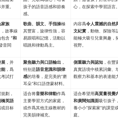
标并重。
孩子的語音語感和節奏
心，在探索中學習語言
感。
色家族
歌曲、韻文、手指操
極
内容爲
令人震撼的自然
），故事線
其豐富，旋律性強，容
文紀實
，動物、探險等
地包含
“和
易跟唱和記憶，活動以
能極大吸引兒童興趣，
發音闆
唱跳和律動爲主。
視野。
發展
，并
聚焦聽力與口語輸出
，
側重聽力與認知
，在豐
技能
，爲
特别是
語音意識和韻律
真實語境中積累詞彙、
化考試打
感
的培養，是完美的“磨
觀察力和基本的表達能
耳朵”和口語啓蒙材料。
習規劃，
适合将
音樂和律動
作爲
适合希望用
高質量視覺
劍橋英語
主要學習方式的家庭，
和廣闊知識面
吸引孩子
構或目标
或作爲其他主線教材的
養小小“探索家”的課堂
完美韻律補充。
庭。