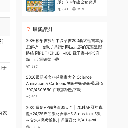
子版+原版音頻+答案測試
版）3-6年級全套資源深
度解析 PDF電子版課本
841
39.9
PPT課件 教案學案 同步
練習 單元測試 期中期末
試卷
最新評測
2026橋梁書與初中高章書200套終極書單深
所
度解析：從親子共讀到獨立思辨的完整進階
。
路線 附PDF+EPUB+MOBI電子書+MP3音
頻 百度雲網盤下載
533
用于
2026最新英文科普動畫大全 Science
Animation & Cartoons 初級中級高級藍思值
200/450/650 百度雲網盤下載
、
695
2025最新AP備考資源大全 | 26科AP曆年真
有效
題+24/25巴朗教材合集+5 Steps to a 5教
材合集+機考模拟｜深度對比IB/A-Level
5.06k