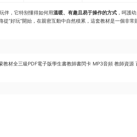
故事的玩伴，它特别懂得如何用
溫暖、有趣且易于操作的方式
，呵護幼
路從“好玩”開始，在親密互動中自然積累，這套教材是一個非常
兒童英語啓蒙教材全三級PDF電子版學生書教師書閃卡 MP3音頻 教師資源