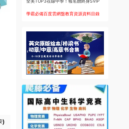
全美TOP3在線中學！報名贈終身SVIP
學霸必備百度雲網盤教育資源資料目錄
卡)