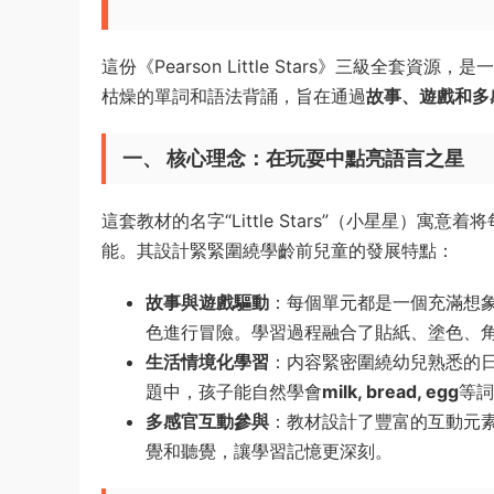
這份《Pearson Little Stars》三級全套資源，是
枯燥的單詞和語法背誦，旨在通過
故事、遊戲和多
一、 核心理念：在玩耍中點亮語言之星
這套教材的名字“Little Stars”（小星星
能。其設計緊緊圍繞學齡前兒童的發展特點：
故事與遊戲驅動
：每個單元都是一個充滿想象力
色進行冒險。學習過程融合了貼紙、塗色、
生活情境化學習
：内容緊密圍繞幼兒熟悉的日
題中，孩子能自然學會
milk, bread, egg
等
多感官互動參與
：教材設計了豐富的互動元
覺和聽覺，讓學習記憶更深刻。