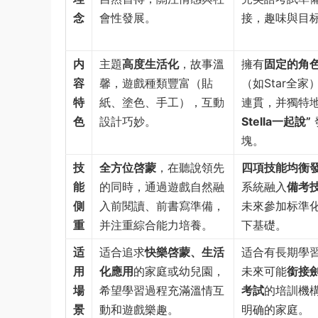
念
會性發展。
接，趣味與目
内
主題
高度生活化
，故事溫
擁有
固定的角
容
馨，遊戲種類豐富（貼
（如Star全家
特
紙、塗色、手工），互動
連貫，并獨特
色
設計巧妙。
Stella一起說”
塊。
技
全方位啓蒙
，在聽說領先
四項技能均衡
能
的同時，通過遊戲自然融
系統融入
備考
側
入前閱讀、前書寫準備，
未來參加标準
重
并注重綜合能力培養。
下基礎。
适
适合追求
快樂啓蒙、生活
适合有長期學
用
化應用
的家庭或幼兒園，
未來可能
銜接
場
希望學習過程充滿溫情互
考試
的培訓機
景
動和遊戲樂趣。
明确的家庭。