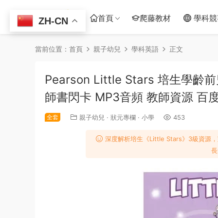
首頁
爬藤教材
學科競
ZH-CN
當前位置：
首頁
親子幼兒
學科英語
正文
Pearson Little Stars
師書閃卡 MP3音頻 教師資源 百
全套
親子幼兒
·
狀元專欄
·
小學
453
深度解析培生《Little Stars》3級
長