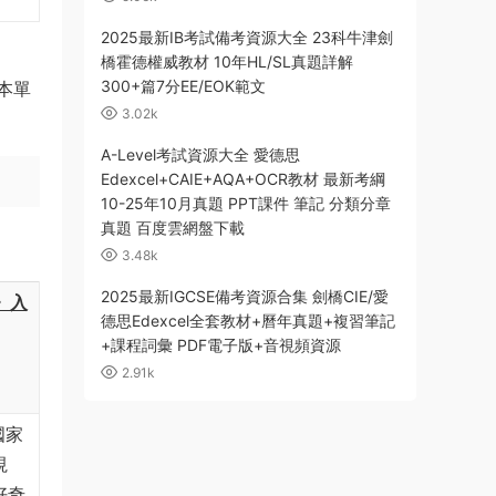
2025最新IB考試備考資源大全 23科牛津劍
橋霍德權威教材 10年HL/SL真題詳解
300+篇7分EE/EOK範文
本單
3.02k
A-Level考試資源大全 愛德思
Edexcel+CAIE+AQA+OCR教材 最新考綱
10-25年10月真題 PPT課件 筆記 分類分章
真題 百度雲網盤下載
3.48k
2025最新IGCSE備考資源合集 劍橋CIE/愛
d》入
德思Edexcel全套教材+曆年真題+複習筆記
+課程詞彙 PDF電子版+音視頻資源
2.91k
國家
視
好奇