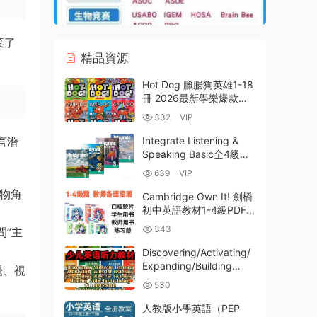
棄了
精品資源
Hot Dog 臘腸狗英雄1-18
冊 2026最新學樂爆款英
文初章書 PDF電子版
332
VIP
MP3音頻 百度雲網盤下載
言潛
Integrate Listening &
Speaking Basic全4級深
度解析｜KET/PET備考
639
VIP
+教材對比+百度網盤資源
動物角
下載
Cambridge Own It! 劍橋
初中英語教材1-4級PDF
電子版學生書教師書練習
343
間”主
冊分級測試 音頻視頻 白
闆軟件 百度雲網盤下載
Discovering/Activating/
Expanding/Building
覺、視
Skills for Listening 美國
530
Compass少兒英語聽力專
項教材全12級全套PDF電
人教版小學英語（PEP