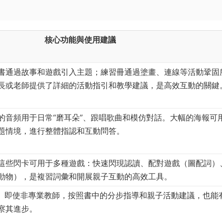
核心功能與使用建議
書通過故事和遊戲引入主題；練習冊通過塗畫、連線等活動鞏固
長或老師提供了詳細的活動指引和教學建議，是高效互動的關鍵
的音頻用于日常“磨耳朵”、跟唱歌曲和模仿對話。大幅的海報可
題情境，進行整體指認和互動問答。
這些閃卡可用于多種遊戲：快速閃現認讀、配對遊戲（圖配詞）
動物），是複習詞彙和開展親子互動的高效工具。
。即使非專業教師，按照書中的分步指導和親子活動建議，也能
察其進步。