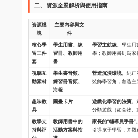
二、 資源全景解析與使用指南
資源模
主要内容與文
塊
件
核心學
學生用書、練
學習主航線
。學生用
習三件
習冊、教師用
學；教師用書則爲家
套
書
視聽互
學生書音頻、
營造沉浸環境
。純正
動素材
練習冊音頻、
裝飾學習角，創造主
海報
趣味教
圖畫卡片
遊戲化學習的法寶
。
具
分類遊戲（如食物、
教學支
教師用書中的
家長的“輔導員手冊”
持與評
活動方案與指
引導孩子學習，并觀