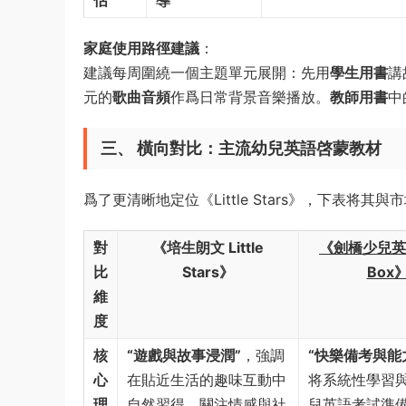
估
導
家庭使用路徑建議
：
建議每周圍繞一個主題單元展開：先用
學生用書
講
元的
歌曲音頻
作爲日常背景音樂播放。
教師用書
中
三、 橫向對比：主流幼兒英語啓蒙教材
爲了更清晰地定位《Little Stars》，下表将
對
《培生朗文 Little
《劍橋少兒英語
比
Stars》
Box
維
度
核
“遊戲與故事浸潤”
，強調
“快樂備考與能
心
在貼近生活的趣味互動中
将系統性學習
理
自然習得，關注情感與社
兒英語考試準