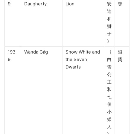
9
Daugherty
Lion
安
獎
迪
和
獅
子
》
193
Wanda Gág
Snow White and
《
銀
9
the Seven
白
獎
Dwarfs
雪
公
主
和
七
個
小
矮
人