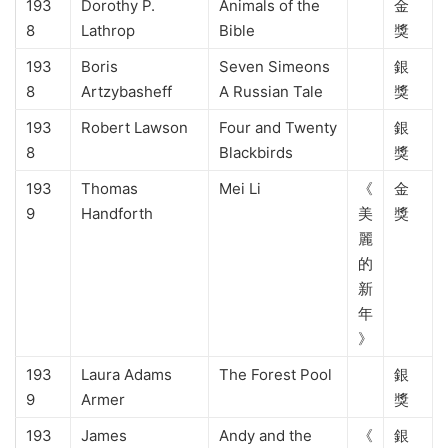
193
Dorothy P.
Animals of the
金
8
Lathrop
Bible
獎
193
Boris
Seven Simeons
銀
8
Artzybasheff
A Russian Tale
獎
193
Robert Lawson
Four and Twenty
銀
8
Blackbirds
獎
193
Thomas
Mei Li
《
金
9
Handforth
美
獎
麗
的
新
年
》
193
Laura Adams
The Forest Pool
銀
9
Armer
獎
193
James
Andy and the
《
銀