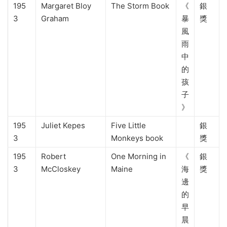
195
Margaret Bloy
The Storm Book
《
銀
3
Graham
暴
獎
風
雨
中
的
孩
子
》
195
Juliet Kepes
Five Little
銀
3
Monkeys book
獎
195
Robert
One Morning in
《
銀
3
McCloskey
Maine
海
獎
邊
的
早
晨