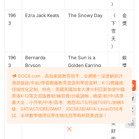
》
196
Ezra Jack Keats
The Snowy Day
《
金
3
下
獎
雪
天
》
196
Bernarda
The Sun is a
銀
3
Bryson
Golden Earring
獎
DOC8.com，高知家庭教育助手，全網唯一深度解析評
196
Maurice Sendak
Mr. Rabbit and
《
銀
測原版娃/牛娃/學霸爬藤教育資源和學習資料，K-12爬藤路
3
the Lovely
兔
獎
徑個性化定制。特色：美國英國加拿大澳大利亞新加坡中國
Present
子
香港K-12英文原版教材/練習冊/分級讀物，橋梁/初/中/高章
先
書大全，小升初/中考/高考、雅思IELTS/托福TOEFL/劍橋5
生
級、SAT/ACT/GRE/GMAT、IGCSE/IB/AP/A-Level/DSE考
和
試、全球數學物理化學生物信息學商科競賽資源！
美
好
的