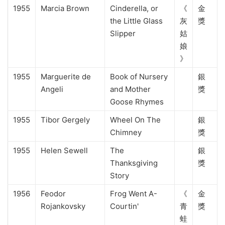
1955
Marcia Brown
Cinderella, or
《
金
the Little Glass
灰
獎
Slipper
姑
娘
》
1955
Marguerite de
Book of Nursery
銀
Angeli
and Mother
獎
Goose Rhymes
1955
Tibor Gergely
Wheel On The
銀
Chimney
獎
1955
Helen Sewell
The
銀
Thanksgiving
獎
Story
1956
Feodor
Frog Went A-
《
金
Rojankovsky
Courtin'
青
獎
蛙