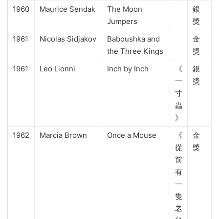
1960
Maurice Sendak
The Moon
銀
Jumpers
獎
1961
Nicolas Sidjakov
Baboushka and
金
the Three Kings
獎
1961
Leo Lionni
Inch by Inch
《
銀
一
獎
寸
蟲
》
1962
Marcia Brown
Once a Mouse
《
金
從
獎
前
有
一
隻
老