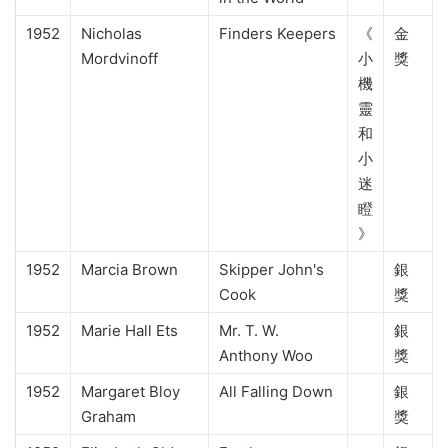
1952
Nicholas
Finders Keepers
《
金
Mordvinoff
小
獎
機
靈
和
小
迷
瞪
》
1952
Marcia Brown
Skipper John's
銀
Cook
獎
1952
Marie Hall Ets
Mr. T. W.
銀
Anthony Woo
獎
1952
Margaret Bloy
All Falling Down
銀
Graham
獎