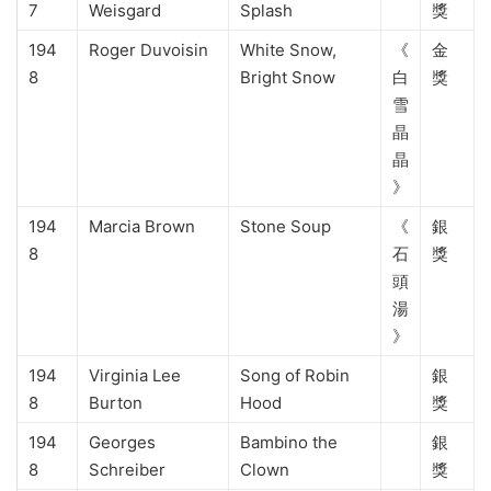
7
Weisgard
Splash
獎
194
Roger Duvoisin
White Snow,
《
金
8
Bright Snow
白
獎
雪
晶
晶
》
194
Marcia Brown
Stone Soup
《
銀
8
石
獎
頭
湯
》
194
Virginia Lee
Song of Robin
銀
8
Burton
Hood
獎
194
Georges
Bambino the
銀
8
Schreiber
Clown
獎