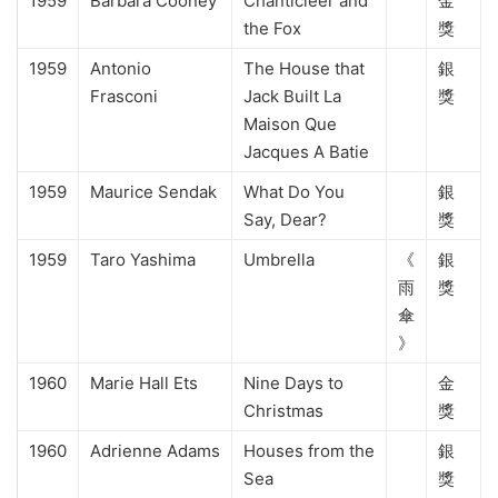
1959
Barbara Cooney
Chanticleer and
金
the Fox
獎
1959
Antonio
The House that
銀
Frasconi
Jack Built La
獎
Maison Que
Jacques A Batie
1959
Maurice Sendak
What Do You
銀
Say, Dear?
獎
1959
Taro Yashima
Umbrella
《
銀
雨
獎
傘
》
1960
Marie Hall Ets
Nine Days to
金
Christmas
獎
1960
Adrienne Adams
Houses from the
銀
Sea
獎