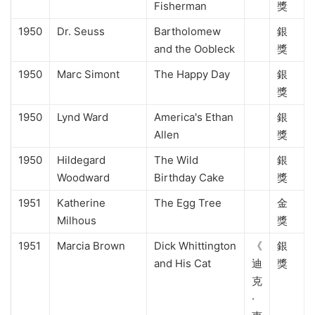
Fisherman
獎
1950
Dr. Seuss
Bartholomew
銀
and the Oobleck
獎
1950
Marc Simont
The Happy Day
銀
獎
1950
Lynd Ward
America's Ethan
銀
Allen
獎
1950
Hildegard
The Wild
銀
Woodward
Birthday Cake
獎
1951
Katherine
The Egg Tree
金
Milhous
獎
1951
Marcia Brown
Dick Whittington
《
銀
and His Cat
迪
獎
克
·