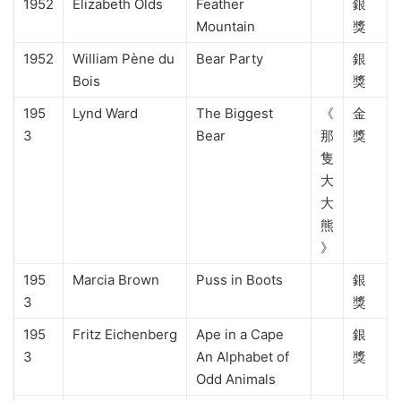
1952
Elizabeth Olds
Feather
銀
Mountain
獎
1952
William Pène du
Bear Party
銀
Bois
獎
195
Lynd Ward
The Biggest
《
金
3
Bear
那
獎
隻
大
大
熊
》
195
Marcia Brown
Puss in Boots
銀
3
獎
195
Fritz Eichenberg
Ape in a Cape
銀
3
An Alphabet of
獎
Odd Animals