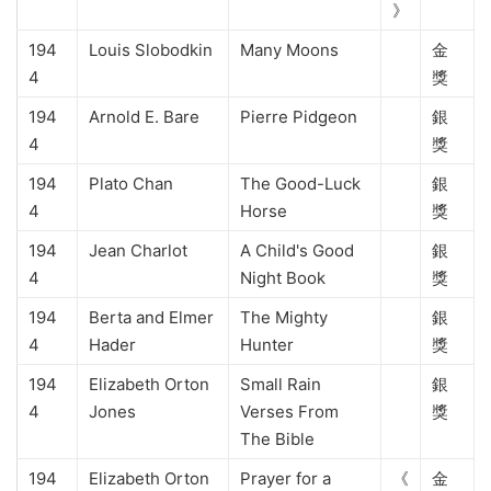
》
194
Louis Slobodkin
Many Moons
金
4
獎
194
Arnold E. Bare
Pierre Pidgeon
銀
4
獎
194
Plato Chan
The Good-Luck
銀
4
Horse
獎
194
Jean Charlot
A Child's Good
銀
4
Night Book
獎
194
Berta and Elmer
The Mighty
銀
4
Hader
Hunter
獎
194
Elizabeth Orton
Small Rain
銀
4
Jones
Verses From
獎
The Bible
194
Elizabeth Orton
Prayer for a
《
金