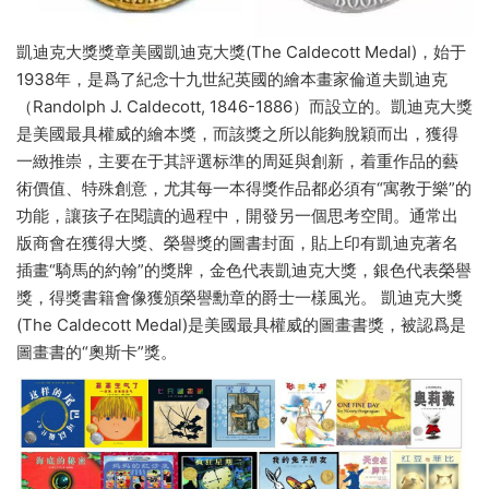
凱迪克大獎獎章美國凱迪克大獎(The Caldecott Medal)，始于
1938年，是爲了紀念十九世紀英國的繪本畫家倫道夫凱迪克
（Randolph J. Caldecott, 1846-1886）而設立的。凱迪克大獎
是美國最具權威的繪本獎，而該獎之所以能夠脫穎而出，獲得
一緻推崇，主要在于其評選标準的周延與創新，着重作品的藝
術價值、特殊創意，尤其每一本得獎作品都必須有“寓教于樂”的
功能，讓孩子在閱讀的過程中，開發另一個思考空間。通常出
版商會在獲得大獎、榮譽獎的圖書封面，貼上印有凱迪克著名
插畫“騎馬的約翰”的獎牌，金色代表凱迪克大獎，銀色代表榮譽
獎，得獎書籍會像獲頒榮譽勳章的爵士一樣風光。 凱迪克大獎
(The Caldecott Medal)是美國最具權威的圖畫書獎，被認爲是
圖畫書的“奧斯卡”獎。