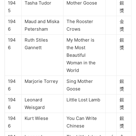
194
Tasha Tudor
Mother Goose
銀
5
獎
194
Maud and Miska
The Rooster
金
6
Petersham
Crows
獎
194
Ruth Stiles
My Mother is
銀
6
Gannett
the Most
獎
Beautiful
Woman in the
World
194
Marjorie Torrey
Sing Mother
銀
6
Goose
獎
194
Leonard
Little Lost Lamb
銀
6
Weisgard
獎
194
Kurt Wiese
You Can Write
銀
6
Chinese
獎