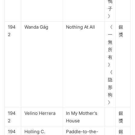
鴨
子
》
194
Wanda Gág
Nothing At All
《
銀
2
一
獎
無
所
有
》
《
隐
形
狗
》
194
Velino Herrera
In My Mother's
銀
2
House
獎
194
Holling C.
Paddle-to-the-
銀