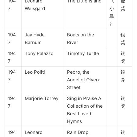
194
Leonard
The Little Island
《
金
7
Weisgard
小
獎
島
》
194
Jay Hyde
Boats on the
銀
7
Barnum
River
獎
194
Tony Palazzo
Timothy Turtle
銀
7
獎
194
Leo Politi
Pedro, the
銀
7
Angel of Olvera
獎
Street
194
Marjorie Torrey
Sing in Praise A
銀
7
Collection of the
獎
Best Loved
Hymns
194
Leonard
Rain Drop
銀