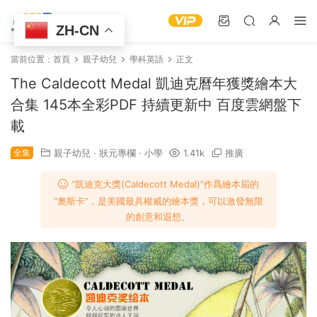
ZH-CN
當前位置：
首頁
親子幼兒
學科英語
正文
The Caldecott Medal 凱迪克曆年獲獎繪本大
合集 145本全彩PDF 持續更新中 百度雲網盤下
載
全集
親子幼兒
·
狀元專欄
·
小學
1.41k
推廣
“凱迪克大獎(Caldecott Medal)”作爲繪本屆的
“奧斯卡”，是美國最具權威的繪本獎，可以激發無限
的創意和遐想。