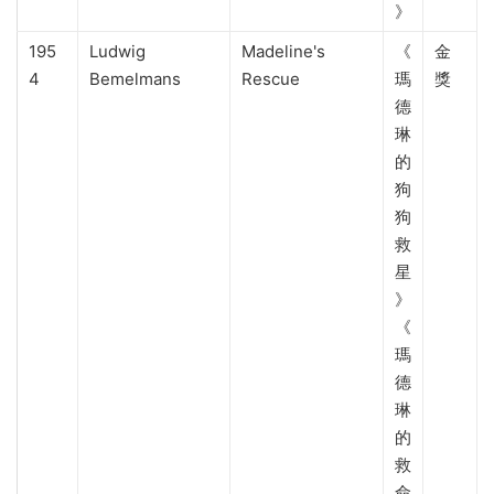
》
195
Ludwig
Madeline's
《
金
4
Bemelmans
Rescue
瑪
獎
德
琳
的
狗
狗
救
星
》
《
瑪
德
琳
的
救
命