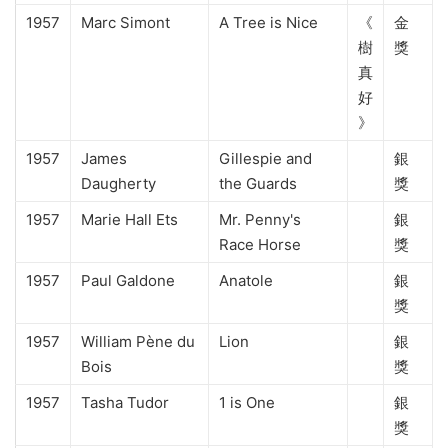
1957
Marc Simont
A Tree is Nice
《
金
樹
獎
真
好
》
1957
James
Gillespie and
銀
Daugherty
the Guards
獎
1957
Marie Hall Ets
Mr. Penny's
銀
Race Horse
獎
1957
Paul Galdone
Anatole
銀
獎
1957
William Pène du
Lion
銀
Bois
獎
1957
Tasha Tudor
1 is One
銀
獎