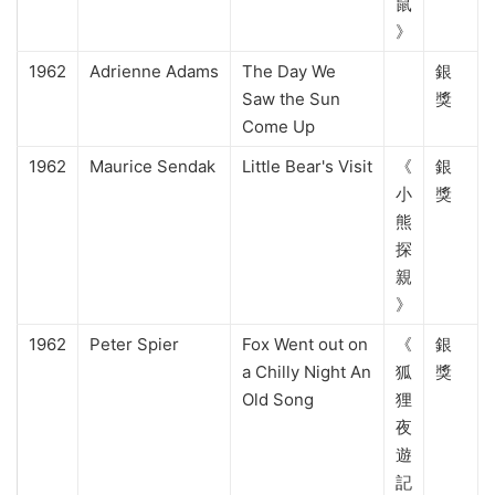
鼠
》
1962
Adrienne Adams
The Day We
銀
Saw the Sun
獎
Come Up
1962
Maurice Sendak
Little Bear's Visit
《
銀
小
獎
熊
探
親
》
1962
Peter Spier
Fox Went out on
《
銀
a Chilly Night An
狐
獎
Old Song
狸
夜
遊
記