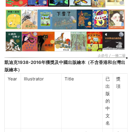
凱迪克1938-2016年獲獎及中國出版繪本（不含香港和台灣出
版繪本）
Year
Illustrator
Title
已
獎
出
項
版
的
中
文
名