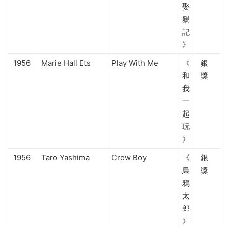
娶
親
記
》
1956
Marie Hall Ets
Play With Me
《
銀
和
獎
我
一
起
玩
》
1956
Taro Yashima
Crow Boy
《
銀
烏
獎
鴉
太
郎
》