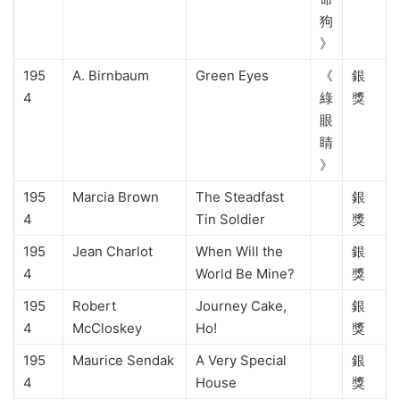
狗
》
195
A. Birnbaum
Green Eyes
《
銀
4
綠
獎
眼
睛
》
195
Marcia Brown
The Steadfast
銀
4
Tin Soldier
獎
195
Jean Charlot
When Will the
銀
4
World Be Mine?
獎
195
Robert
Journey Cake,
銀
4
McCloskey
Ho!
獎
195
Maurice Sendak
A Very Special
銀
4
House
獎