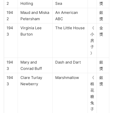
2
Holling
Sea
獎
194
Maud and Miska
An American
銀
2
Petersham
ABC
獎
194
Virginia Lee
The Little House
《
金
3
Burton
小
獎
房
子
》
194
Mary and
Dash and Dart
銀
3
Conrad Buff
獎
194
Clare Turlay
Marshmallow
《
銀
3
Newberry
棉
獎
花
糖
兔
子