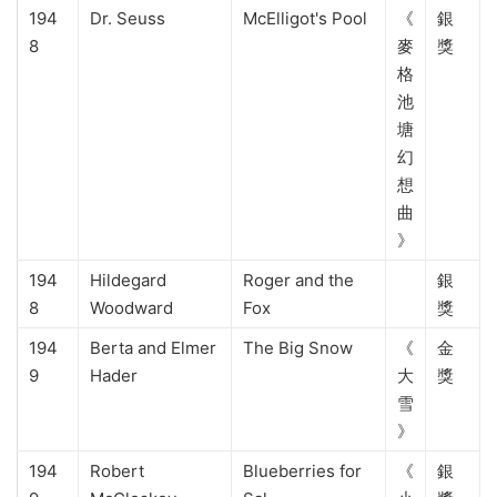
194
Dr. Seuss
McElligot's Pool
《
銀
8
麥
獎
格
池
塘
幻
想
曲
》
194
Hildegard
Roger and the
銀
8
Woodward
Fox
獎
194
Berta and Elmer
The Big Snow
《
金
9
Hader
大
獎
雪
》
194
Robert
Blueberries for
《
銀