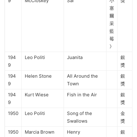
9
McCloskey
Sal
小
獎
塞
爾
采
藍
莓
》
194
Leo Politi
Juanita
銀
9
獎
194
Helen Stone
All Around the
銀
9
Town
獎
194
Kurt Wiese
Fish in the Air
銀
9
獎
1950
Leo Politi
Song of the
金
Swallows
獎
1950
Marcia Brown
Henry
銀