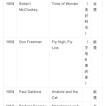
1958
Robert
Time of Wonder
《
金
McCloskey
美
獎
好
時
光
》
1958
Don Freeman
Fly High, Fly
《
銀
Low
字
獎
母
B
裏
的
家
》
1958
Paul Galdone
Anatole and the
銀
Cat
獎