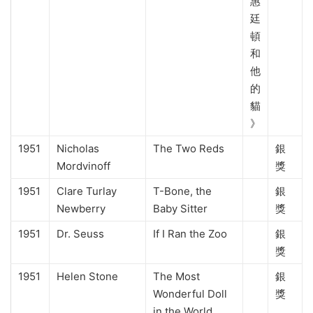
惠
廷
頓
和
他
的
貓
》
1951
Nicholas
The Two Reds
銀
Mordvinoff
獎
1951
Clare Turlay
T-Bone, the
銀
Newberry
Baby Sitter
獎
1951
Dr. Seuss
If I Ran the Zoo
銀
獎
1951
Helen Stone
The Most
銀
Wonderful Doll
獎
in the World