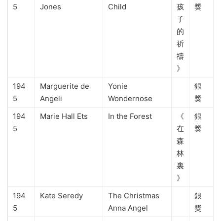
5
Jones
Child
孩
獎
子
的
祈
禱
》
194
Marguerite de
Yonie
銀
5
Angeli
Wondernose
獎
194
Marie Hall Ets
In the Forest
《
銀
5
在
獎
森
林
裏
》
194
Kate Seredy
The Christmas
銀
5
Anna Angel
獎