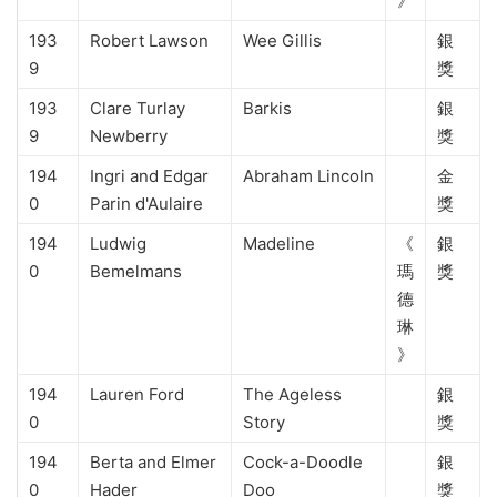
》
193
Robert Lawson
Wee Gillis
銀
9
獎
193
Clare Turlay
Barkis
銀
9
Newberry
獎
194
Ingri and Edgar
Abraham Lincoln
金
0
Parin d'Aulaire
獎
194
Ludwig
Madeline
《
銀
0
Bemelmans
瑪
獎
德
琳
》
194
Lauren Ford
The Ageless
銀
0
Story
獎
194
Berta and Elmer
Cock-a-Doodle
銀
0
Hader
Doo
獎