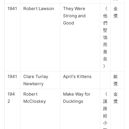
1941
Robert Lawson
They Were
《
金
Strong and
他
獎
Good
們
堅
強
而
善
良
》
1941
Clare Turlay
April's Kittens
銀
Newberry
獎
194
Robert
Make Way for
《
金
2
McCloskey
Ducklings
讓
獎
路
給
小