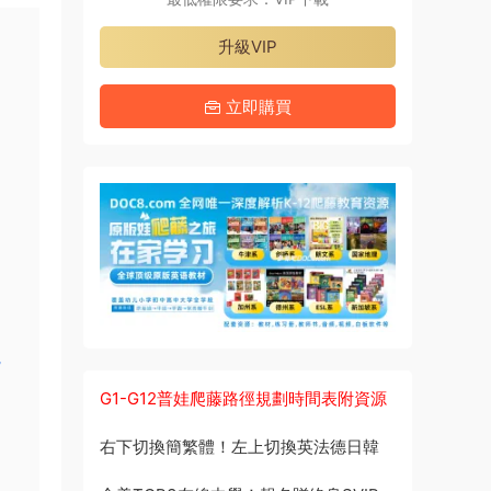
升級VIP
立即購買
視
G1-G12普娃爬藤路徑規劃時間表附資源
右下切換簡繁體！左上切換英法德日韓