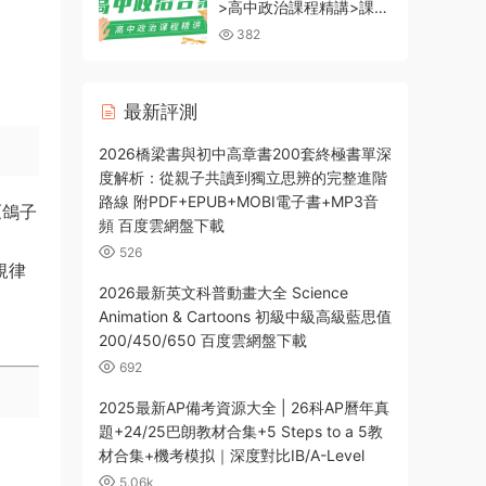
>高中政治課程精講>課外
輔導+課程技巧+經濟與文
382
化+必修課程 百度雲網盤
下載
最新評測
2026橋梁書與初中高章書200套終極書單深
度解析：從親子共讀到獨立思辨的完整進階
路線 附PDF+EPUB+MOBI電子書+MP3音
《鴿子
頻 百度雲網盤下載
526
規律
2026最新英文科普動畫大全 Science
Animation & Cartoons 初級中級高級藍思值
200/450/650 百度雲網盤下載
692
2025最新AP備考資源大全 | 26科AP曆年真
題+24/25巴朗教材合集+5 Steps to a 5教
材合集+機考模拟｜深度對比IB/A-Level
5.06k