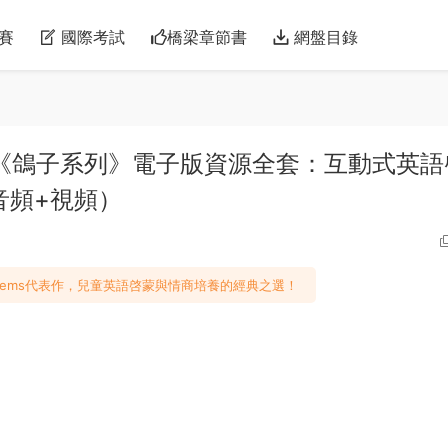
賽
國際考試
橋梁章節書
網盤目錄
 Willems《鴿子系列》電子版資源全套：互動式英
音頻+視頻）
llems代表作，兒童英語啓蒙與情商培養的經典之選！