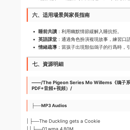
六、适用場景與家長指南
睡前共讀
：利用幽默情節緩解入睡抗拒。
英語課堂
：通過角色扮演複現故事，練習口
情緒疏導
：當孩子出現類似鴿子的行爲時，
七、資源明細
——/The Pigeon Series Mo Wil
PDF+音頻+視頻）/
├──MP3 Audios
| ├──The Duckling gets a Cookie
| | ├──01.wma 4.80M