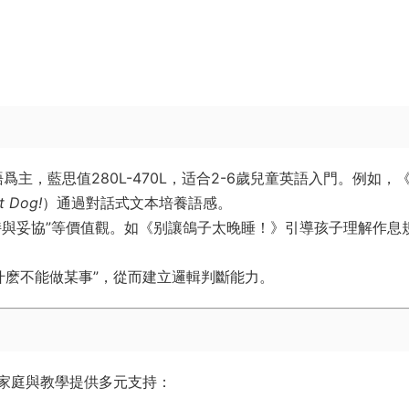
主，藍思值280L-470L，适合2-6歲兒童英語入門。例如，
t Dog!
）通過對話式文本培養語感。
堅持與妥協”等價值觀。如《别讓鴿子太晚睡！》引導孩子理解作息
爲什麽不能做某事”，從而建立邏輯判斷能力。
家庭與教學提供多元支持：