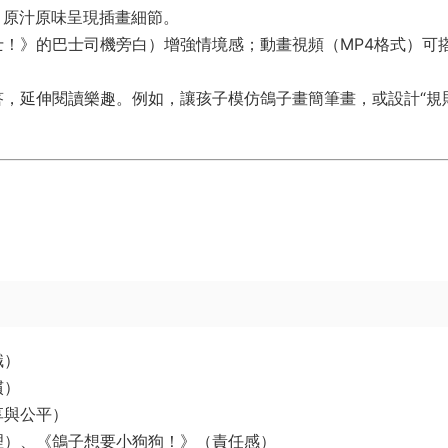
，原汁原味呈現插畫細節。
！》的巴士司機旁白）增強情境感；動畫視頻（MP4格式）可
答，延伸閱讀樂趣。例如，讓孩子模仿鴿子畫簡筆畫，或設計“規
識）
慣）
享與公平）
理）、《鴿子想要小狗狗！》（責任感）