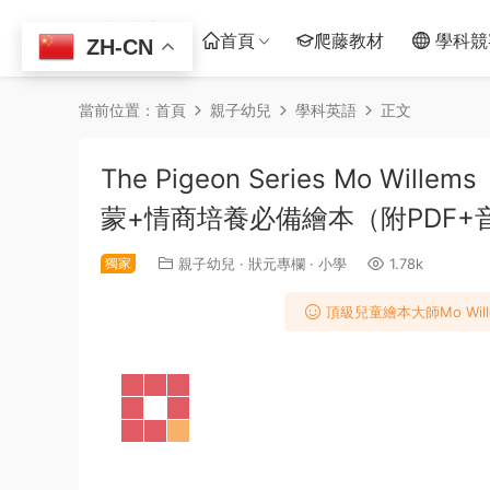
首頁
爬藤教材
學科競
ZH-CN
當前位置：
首頁
親子幼兒
學科英語
正文
The Pigeon Series Mo
蒙+情商培養必備繪本（附PDF+
獨家
親子幼兒
·
狀元專欄
·
小學
1.78k
頂級兒童繪本大師Mo Wi