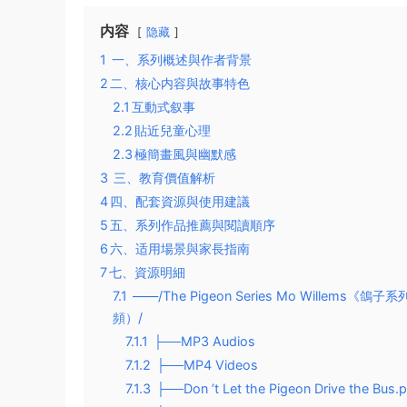
内容
隐藏
1
一、系列概述與作者背景​
2
​二、核心内容與故事特色​
2.1
​互動式叙事​
2.2
​貼近兒童心理​
2.3
​極簡畫風與幽默感​
3
三、教育價值解析​
4
​四、配套資源與使用建議​
5
​五、系列作品推薦與閱讀順序​
6
​六、适用場景與家長指南​
7
​七、資源明細
7.1
——/The Pigeon Series Mo Will
頻）/
7.1.1
├──MP3 Audios
7.1.2
├──MP4 Videos
7.1.3
├──Don ’t Let the Pigeon Drive the Bus.