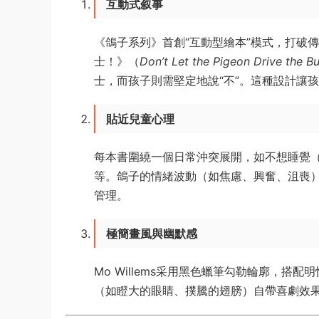
互動式叙事
《鴿子系列》首創“互動型繪本”模式，打破
士！》（
Don’t Let the Pigeon Drive the Bu
士，而孩子則需堅定地說“不”。這種設計讓
貼近兒童心理
每本書圍繞一個日常沖突展開，如不想睡覺
等。鴿子的情緒波動（如焦慮、興奮、沮喪
管理。
極簡畫風與幽默感
Mo Willems采用黑色蠟筆勾勒輪廓，
（如瞪大的眼睛、撲騰的翅膀）自帶喜劇效