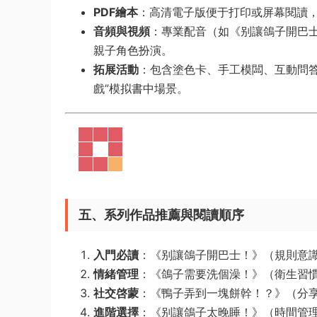
PDF繪本
：高清電子版便于打印或屏幕閱讀
音頻與視頻
：專業配音（如《别讓鴿子開巴士
親子角色扮演。
拓展活動
：包含塗色卡、手工模闆、互動問
戲”模拟書中場景。
五、系列作品推薦與閱讀順序
入門必讀
：《别讓鴿子開巴士！》（規則意
情緒管理
：《鴿子需要洗個澡！》（衛生習
社交啓蒙
：《鴨子弄到一塊餅幹！？》（分
進階選擇
：《别讓鴿子太晚睡！》（時間管