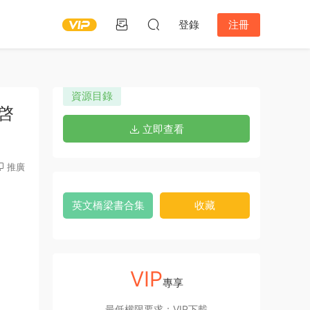
登錄
注冊
資源目錄
語啓
立即查看
推廣
英文橋梁書合集
收藏
VIP
專享
最低權限要求：VIP下載