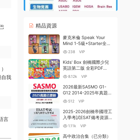
精品資源
巴
麥克米倫 Speak Your
Mind 1-5級+Starter全套
PDF電子版學生書教師書
238
VIP
練習冊測試 音頻視頻 百
度雲網盤下載
Kids' Box 劍橋國際少兒
英語第二版 全彩PDF
》）
MP3音頻 MP4視頻 白闆
與自我
8.12k
VIP
軟件 外教精講課 百度網
盤下載-14GB
2026最新SASMO G1-
G12 2014-2025年真題及
答案解析資料合集 深度解
512
VIP
析與備考指南 PDF電子版
百度雲網盤下載
2025-2026劍橋帝國理工
入學考試ESAT備考資源合
語言
集 曆年真題+答案解析 官
1.11k
VIP
方考試指南+規範+指導書
+模拟題PDF電子版下載
高中政治合集（已分類）