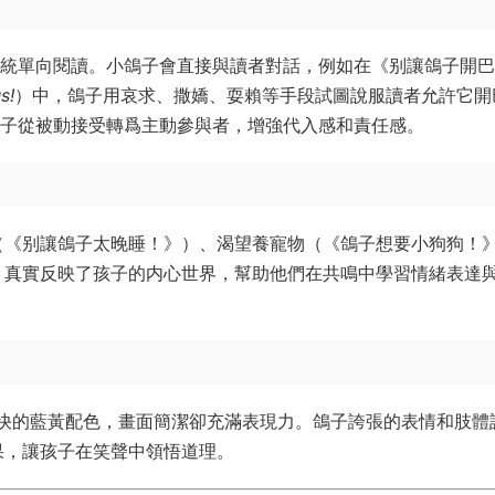
傳統單向閱讀。小鴿子會直接與讀者對話，例如在《别讓鴿子開巴
s!
）中，鴿子用哀求、撒嬌、耍賴等手段試圖說服讀者允許它開
孩子從被動接受轉爲主動參與者，增強代入感和責任感。
（《别讓鴿子太晚睡！》）、渴望養寵物（《鴿子想要小狗狗！
）真實反映了孩子的内心世界，幫助他們在共鳴中學習情緒表達
搭配明快的藍黃配色，畫面簡潔卻充滿表現力。鴿子誇張的表情和肢體
果，讓孩子在笑聲中領悟道理。