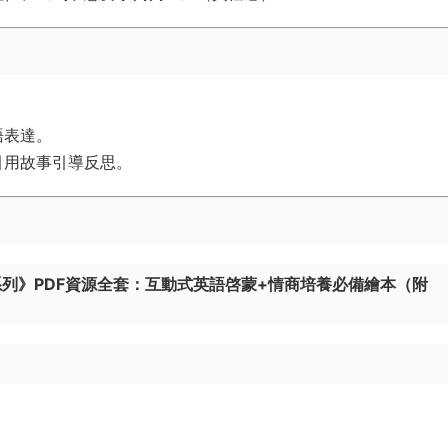
語表達。
引用故事引導反思。
lems《鴿子系列》PDF資源全套：互動式英語啓蒙+情商培養必備繪本（附