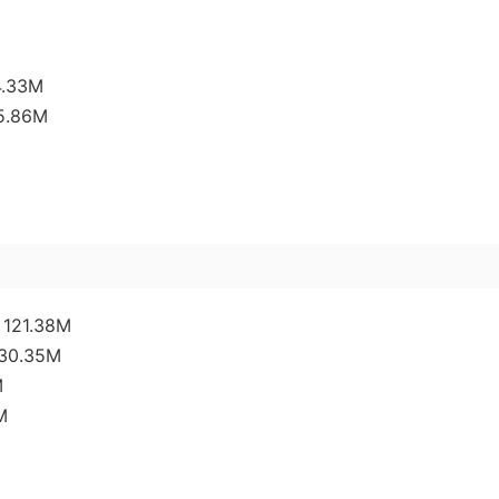
4.33M
15.86M
4 121.38M
130.35M
M
M