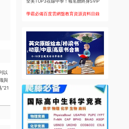
全美TOP3在線中學！報名贈終身SVIP
學霸必備百度雲網盤教育資源資料目錄
系列以
識與
“21