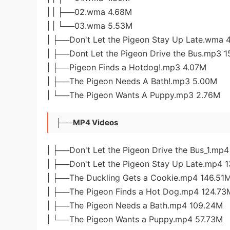
| | ├──02.wma 4.68M
| | └──03.wma 5.53M
| ├──Don't Let the Pigeon Stay Up Late.wma 
| ├──Dont Let the Pigeon Drive the Bus.mp3 
| ├──Pigeon Finds a Hotdog!.mp3 4.07M
| ├──The Pigeon Needs A Bath!.mp3 5.00M
| └──The Pigeon Wants A Puppy.mp3 2.76M
├──MP4 Videos
| ├──Don't Let the Pigeon Drive the Bus_1.mp
| ├──Don't Let the Pigeon Stay Up Late.mp4 
| ├──The Duckling Gets a Cookie.mp4 146.51
| ├──The Pigeon Finds a Hot Dog.mp4 124.73
| ├──The Pigeon Needs a Bath.mp4 109.24M
| └──The Pigeon Wants a Puppy.mp4 57.73M