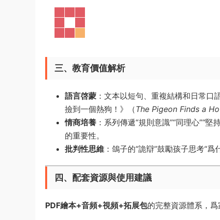
三、教育價值解析
語言啓蒙
：文本以短句、重複結構和日常口語爲
撿到一個熱狗！》（
The Pigeon Finds a Ho
情商培養
：系列傳遞“規則意識”“同理心”“
的重要性。
批判性思維
：鴿子的“詭辯”鼓勵孩子思考“
四、配套資源與使用建議
PDF繪本+音頻+視頻+拓展包
的完整資源體系，爲