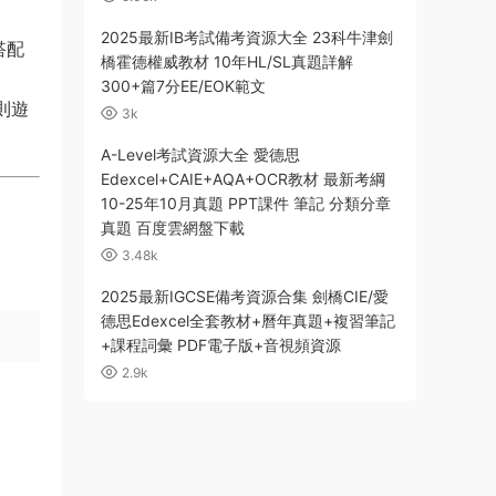
2025最新IB考試備考資源大全 23科牛津劍
搭配
橋霍德權威教材 10年HL/SL真題詳解
300+篇7分EE/EOK範文
則遊
3k
A-Level考試資源大全 愛德思
Edexcel+CAIE+AQA+OCR教材 最新考綱
10-25年10月真題 PPT課件 筆記 分類分章
真題 百度雲網盤下載
3.48k
2025最新IGCSE備考資源合集 劍橋CIE/愛
德思Edexcel全套教材+曆年真題+複習筆記
+課程詞彙 PDF電子版+音視頻資源
2.9k