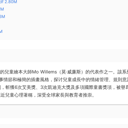
pdf 2.80M
7M
06M
5M
球的兒童繪本大師Mo Willems（莫·威廉斯）的代表作之一。該
事情節和極簡的插畫風格，探讨兒童成長中的情緒管理、規則意
編劇，斬獲6次艾美獎、3次凱迪克大獎及多項國際童書獎項，被譽爲
貼近兒童心理著稱，深受全球家長與教育者推崇。