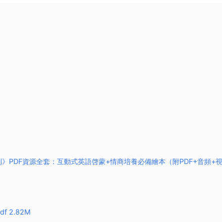
ems《鴿子系列》PDF資源全套：互動式英語啓蒙+情商培養必備繪本（附PDF+音頻+
pdf 2.82M