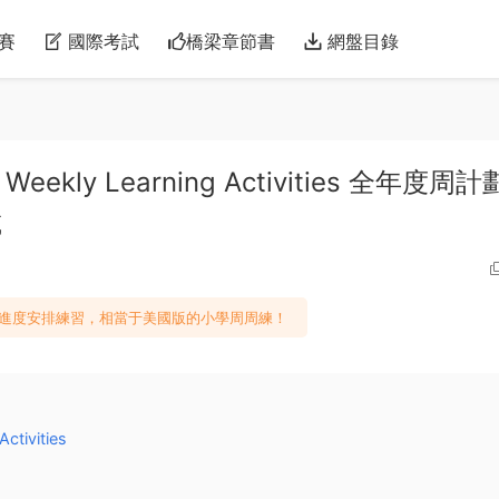
賽
國際考試
橋梁章節書
網盤目錄
ar, Weekly Learning Activities 全年度周
載
的進度安排練習，相當于美國版的小學周周練！
ctivities