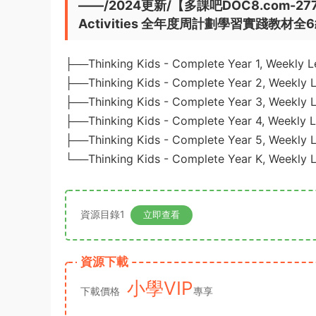
——/2024更新/【多課吧DOC8.com-2772】Thi
Activities 全年度周計劃學習實踐教材全
├──Thinking Kids - Complete Year 1, Weekly Le
├──Thinking Kids - Complete Year 2, Weekly L
├──Thinking Kids - Complete Year 3, Weekly Le
├──Thinking Kids - Complete Year 4, Weekly Le
├──Thinking Kids - Complete Year 5, Weekly Le
└──Thinking Kids - Complete Year K, Weekly L
資源目錄1
立即查看
資源下載
小學VIP
下載價格
專享