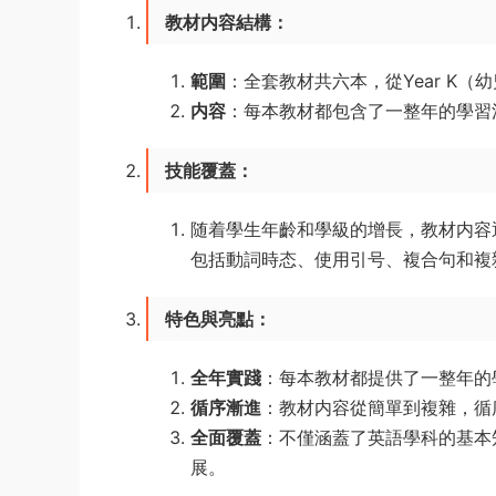
教材内容結構
：
範圍
：全套教材共六本，從Year K（
内容
：每本教材都包含了一整年的學習
技能覆蓋
：
随着學生年齡和學級的增長，教材内容逐步
包括動詞時态、使用引号、複合句和複
特色與亮點
：
全年實踐
：每本教材都提供了一整年的
循序漸進
：教材内容從簡單到複雜，循
全面覆蓋
：不僅涵蓋了英語學科的基本
展。