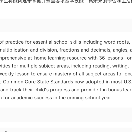
學生将能夠逐步掌握并鞏固各項基本技能，爲未來的學習和生活
 practice for essential school skills including word roots,
ultiplication and division, fractions and decimals, angles, 
omprehensive at-home learning resource with 36 lessons--o
ties for multiple subject areas, including reading, writing,
weekly lesson to ensure mastery of all subject areas for on
the Common Core State Standards now adopted in most U.S
and track their child's progress and provide fun bonus lear
on for academic success in the coming school year.