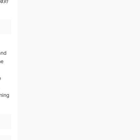
做好
and
ne
e
.
ning