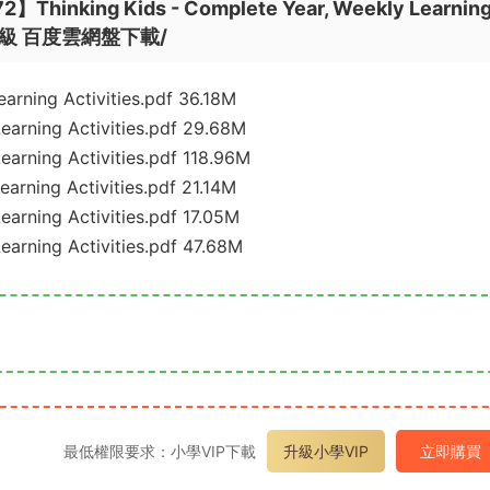
nking Kids - Complete Year, Weekly Learnin
6級 百度雲網盤下載/
arning Activities.pdf 36.18M
earning Activities.pdf 29.68M
arning Activities.pdf 118.96M
arning Activities.pdf 21.14M
arning Activities.pdf 17.05M
earning Activities.pdf 47.68M
最低權限要求：小學VIP下載
升級小學VIP
立即購買