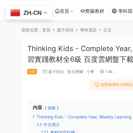
首頁
爬藤教材
學科競
ZH-CN
當前位置：
首頁
親子幼兒
學科英語
正文
Thinking Kids - Complete Ye
習實踐教材全6級 百度雲網盤下
全套
親子幼兒
·
狀元專欄
·
小學
1.4k
按照每學年36周
内容
隐藏
1
Thinking Kids - Complete Year, Weekly Learning A
1.1
中文簡介
1.1.1
教材内容結構：