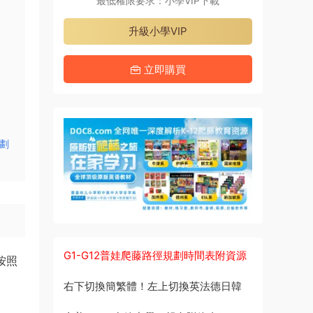
最低權限要求：小學VIP下載
升級小學VIP
立即購買
計劃
G1-G12普娃爬藤路徑規劃時間表附資源
。按照
右下切換簡繁體！左上切換英法德日韓