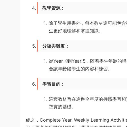
教學資源
：
除了學生用書外，每本教材還可能包含
生更好地理解和掌握知識。
分級與難度
：
從Year K到Year 5，随着學生
合該年齡段學生的内容和練習。
學習目的
：
這套教材旨在通過全年度的持續學習和
堅實的基礎。
總之，Complete Year, Weekly Learni