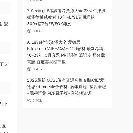
2025最新IB考試備考資源大全 23科牛津劍
橋霍德權威教材 10年HL/SL真題詳解
助學
300+篇7分EE/EOK範文
3.04k
A-Level考試資源大全 愛德思
Edexcel+CAIE+AQA+OCR教材 最新考綱
10-25年10月真題 PPT課件 筆記 分類分章
真題 百度雲網盤下載
含了适
3.49k
2025最新IGCSE備考資源合集 劍橋CIE/愛
德思Edexcel全套教材+曆年真題+複習筆記
+課程詞彙 PDF電子版+音視頻資源
2.93k
打下
兒園