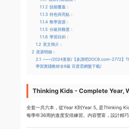
1.1.2
技能覆蓋：
1.1.3
特色與亮點：
1.1.4
教學資源：
1.1.5
分級與難度：
1.1.6
學習目的：
1.2
英文簡介：
2
資源明細：
2.1
——/2024更新/【多課吧DOC8.com-2772】Thinking
學習實踐教材全6級 百度雲網盤下載/
Thinking Kids - Complete Year, 
全套一共六本，從Year K到Year 5, 是Thinking Kids
每學年36周的進度安排練習。内容豐富，設計精