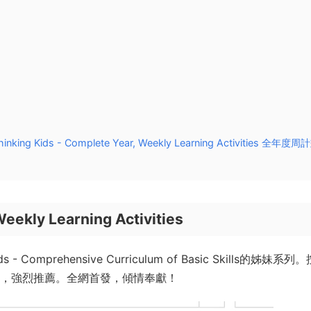
 Kids - Complete Year, Weekly Learning Activities 全年度周
Weekly Learning Activities
 - Comprehensive Curriculum of Basic Skills的姊妹系列
巧，強烈推薦。全網首發，傾情奉獻！