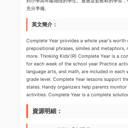
到小學高年級階段的學生。通過這套教材的學習，
充分準備。
英文簡介：
Complete Year provides a whole year's worth of
prepositional phrases, similes and metaphors, m
more. Thinking Kids'(R) Complete Year is a c
for each week of the school year Practice activi
language arts, and math, are included in each 
grade level. Complete Year lessons support 
states. Handy organizers help parents monitor 
activities. Complete Year is a complete soluti
資源明細：