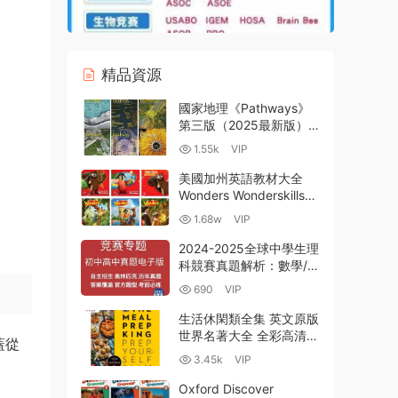
精品資源
國家地理《Pathways》
第三版（2025最新版）深
度解析 托福雅思銜接 全
1.55k
VIP
套PDF電子版音視頻資源
下載
美國加州英語教材大全
Wonders Wonderskills
Treasures幼兒園小學中
1.68w
VIP
學教材 綜合練習冊 數學
科學 閱讀 詞彙 語法 寫作
2024-2025全球中學生理
百度網盤下載
科競賽真題解析：數學/物
理/化學/生物奧賽與清北
690
VIP
強基計劃命題趨勢全攻略
PDF+WORD電子版下載
生活休閑類全集 英文原版
世界名著大全 全彩高清
蓋從
PDF電子書 百度網盤下載
3.45k
VIP
Oxford Discover