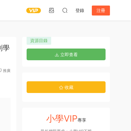
登錄
注冊
資源目錄
計劃學
立即查看
推廣
收藏
小學VIP
專享