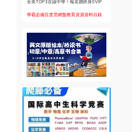
全美TOP3在線中學！報名贈終身SVIP
學霸必備百度雲網盤教育資源資料目錄