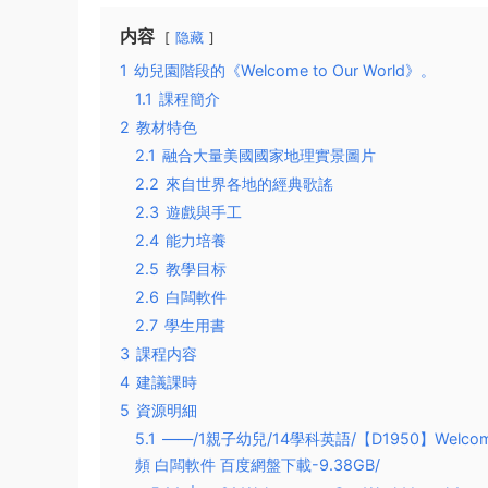
内容
隐藏
1
幼兒園階段的《Welcome to Our World》。
1.1
課程簡介
2
教材特色
2.1
融合大量美國國家地理實景圖片
2.2
來自世界各地的經典歌謠
2.3
遊戲與手工
2.4
能力培養
2.5
教學目标
2.6
白闆軟件
2.7
學生用書
3
課程内容
4
建議課時
5
資源明細
5.1
——/1親子幼兒/14學科英語/【D1950】Welco
頻 白闆軟件 百度網盤下載-9.38GB/