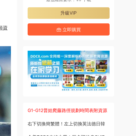
升級VIP
教師資
立即購買
G1-G12普娃爬藤路徑規劃時間表附資源
右下切換簡繁體！左上切換英法德日韓