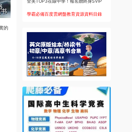
全美TOP3在線中學！報名贈終身SVIP
學霸必備百度雲網盤教育資源資料目錄
實的