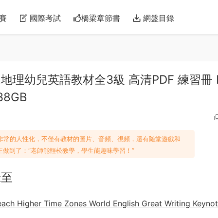
賽
國際考試
橋梁章節書
網盤目錄
 美國國家地理幼兒英語教材全3級 高清PDF 練習冊 
8GB
d》白闆軟件非常的人性化，不僅有教材的圖片、音頻、視頻，還有随堂遊戲和
，真正做到了：“老師能輕松教學，學生能趣味學習！”
錄至
igher Time Zones World English Great Writing Keyno