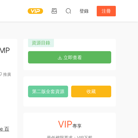
登錄
注冊
資源目錄
MP
立即查看
推廣
第二版全套資源
收藏
VIP
專享
te 百
最低權限要求：VIP下載