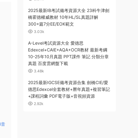
2025最新IB考試備考資源大全 23科牛津劍
橋霍德權威教材 10年HL/SL真題詳解
300+篇7分EE/EOK範文
3.03k
A-Level考試資源大全 愛德思
Edexcel+CAIE+AQA+OCR教材 最新考綱
10-25年10月真題 PPT課件 筆記 分類分章
真題 百度雲網盤下載
3.48k
2025最新IGCSE備考資源合集 劍橋CIE/愛
德思Edexcel全套教材+曆年真題+複習筆記
+課程詞彙 PDF電子版+音視頻資源
2.92k
3音