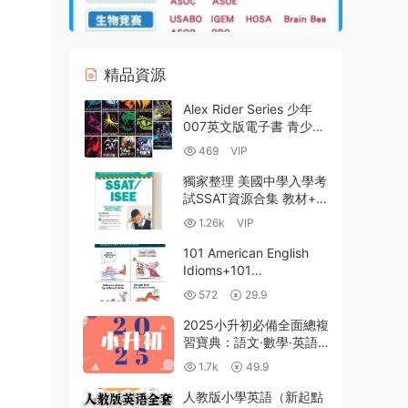
精品資源
Alex Rider Series 少年
007英文版電子書 青少年
間諜小說13冊
469
VIP
PDF+EPUB+MOBI電子版
MP3音頻 百度網盤下載
獨家整理 美國中學入學考
試SSAT資源合集 教材+套
題模拟題+數學+閱讀+複
1.26k
VIP
習資料彙總 PDF+WORD
百度網盤
101 American English
Idioms+101
Proverbs+101 Riddles
572
29.9
303組美式英語俗語、諺
語與謎語PDF電子版下載
2025小升初必備全面總複
習寶典：語文·數學·英語
知識點精講+專項訓練+真
1.7k
49.9
題模拟+錯題精析（人教
版/部編版通用）百度網盤
人教版小學英語（新起點