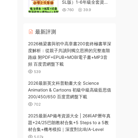
SL版）1-6年級全套資源
合集 PDF電子課本+PPT
760
39.9
課件+教案+試卷+MP3音
頻+MP4教學視頻等
最新評測
2026橋梁書與初中高章書200套終極書單深
度解析：從親子共讀到獨立思辨的完整進階
路線 附PDF+EPUB+MOBI電子書+MP3音
頻 百度雲網盤下載
539
2026最新英文科普動畫大全 Science
Animation & Cartoons 初級中級高級藍思值
200/450/650 百度雲網盤下載
702
2025最新AP備考資源大全 | 26科AP曆年真
題+24/25巴朗教材合集+5 Steps to a 5教
材合集+機考模拟｜深度對比IB/A-Level
5.07k