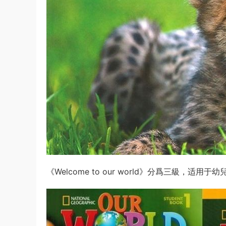
《Welcome to our world》分爲三級，