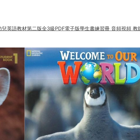
美國國家地理幼兒英語教材第二版全3級PDF電子版學生書練習冊 音頻視頻 