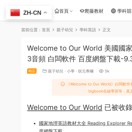
首頁
爬藤教材
學科競
ZH-CN
當前位置：
首頁
親子幼兒
學科英語
正文
Welcome to Our World
3音頻 白闆軟件 百度網盤下載-9.3
精品
親子幼兒
·
小學
·
狀元專欄
5k
《Welcome to Our Worl
bigbook在線學習等
Welcome to Our World
已被收
國家地理英語教材大全 Reading Explorer Reach H
度網盤下載