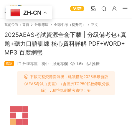
ZH-CN
當前位置：
首頁
升學專區
全球中考（初升高）
正文
2025AEAS考試資源全套下載 | 分級備考包+真
題+聽力口語訓練 核心資料詳解 PDF+WORD+
MP3 百度網盤
獨家
升學專區
·
初中
·
狀元專欄
1.6k
推廣
下載完整資源套裝後，建議搭配2025年最新版
《AEAS考試白皮書》（含澳洲TOP50私校錄取分數
線），精準規劃備考路徑！🎯