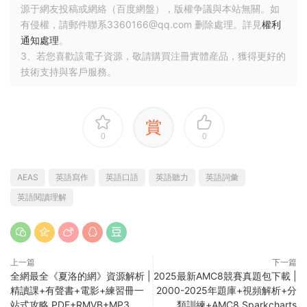
源于網友投稿或網絡（百度網盤），版權争議與本站無關。如
有侵權，請郵件聯系3360166@qq.com 删除處理。詳見
權利
通知處理
。
3、若您喜歡該電子資源，敬請購買注冊實體産品，獲得更好的
技術支持與客戶服務。
賞
0
0
AEAS
英語寫作
英語口語
英語聽力
英語詞彙
英語閱讀理解
上一篇
下一篇
全網最全《夏洛的網》資源解析 |
2025最新AMC8競賽真題包下載 |
精讀課+有聲書+電影+練習冊一
2000-2025年題庫+視頻解析+分
站式攻略 PDF+RMVB+MP3
類訓練+AMC8 Sparkcharts