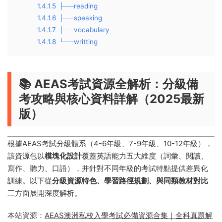
1.4.1.5
├──reading
1.4.1.6
├──speaking
1.4.1.7
├──vocabulary
1.4.1.8
└──writting
📚 ​
​AEAS考試資源全解析：分級備
考攻略與核心資料詳解（2025最新
版）​
根據AEAS考試分級體系（4-6年級、7-9年級、10-12年級），
該資源包以​
​模塊化設計​
​覆蓋英語能力五大維度（詞彙、閱讀、
寫作、聽力、口語），并針對不同年級的考試特點提供差異化
訓練。以下從​
​分級資源特色、學習路徑規劃、與同類教材對比​
三方面展開深度解析。
本站資源：
AEAS澳洲私校入學考試必備資源合集｜全科真題解