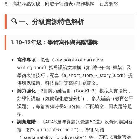
析+高頻考點突破｜附數學術語表+寫作模闆｜百度網盤
🔍 ​
​一、分級資源特色解析​
​1. 10-12年級：學術寫作與高階邏輯​
​寫作專項​
​：包含《key points of narrative
writing.docx》指導議論文結構（如“總-分-總”框架）及
學術表達技巧，配套《a_short_story_-_story_0.pdf》提
供環保議題、科技倫理等高頻主題範文。
​聽力強化​
​：3冊聽力練習冊（Book1-3）模拟真實場景，
如學術講座（氣候變化數據分析）、多人辯論（教育公平
議題），每篇音頻時長5-8分鍾，匹配填空、圖表題等題
型。
​詞彙進階​
​：《AEAS曆年真題詞彙題50道》收錄同義詞替
換（如“significant→crucial”）、學術術語
（“sustainability”“biodiversity”）等，匹配《詞彙語法