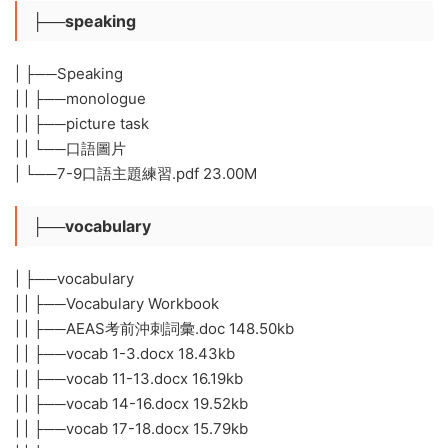
├──speaking
| ├──Speaking
| | ├──monologue
| | ├──picture task
| | └──口語圖片
| └──7-9口語主題練習.pdf 23.00M
├──vocabulary
| ├──vocabulary
| | ├──Vocabulary Workbook
| | ├──AEAS考前沖刺詞彙.doc 148.50kb
| | ├──vocab 1-3.docx 18.43kb
| | ├──vocab 11-13.docx 16.19kb
| | ├──vocab 14-16.docx 19.52kb
| | ├──vocab 17-18.docx 15.79kb