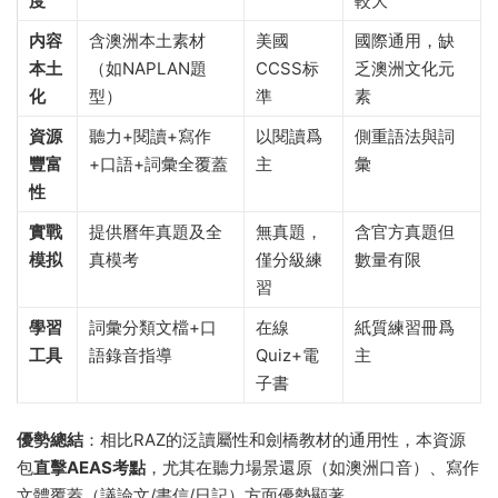
度​
較大
​内容
含澳洲本土素材
美國
國際通用，缺
本土
（如NAPLAN題
CCSS标
乏澳洲文化元
化​
型）
準
素
​資源
聽力+閱讀+寫作
以閱讀爲
側重語法與詞
豐富
+口語+詞彙全覆蓋
主
彙
性​
​實戰
提供曆年真題及全
無真題，
含官方真題但
模拟​
真模考
僅分級練
數量有限
習
​學習
詞彙分類文檔+口
在線
紙質練習冊爲
工具​
語錄音指導
Quiz+電
主
子書
​優勢總結​
​：相比RAZ的泛讀屬性和劍橋教材的通用性，本資源
包​
​直擊AEAS考點​
​，尤其在聽力場景還原（如澳洲口音）、寫作
文體覆蓋（議論文/書信/日記）方面優勢顯著。