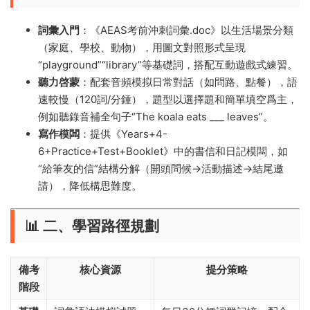
​詞彙入門​
​：《AEAS考前沖刺詞彙.doc》以生活場景分類
（家庭、學校、動物），用圖文對照形式呈現
“playground”“library”等基礎詞，搭配互動遊戲式練習。
​聽力啓蒙​
​：配套音頻模拟日常對話（如問路、點餐），語
速較慢（120詞/分鍾），題型以選擇題和簡單填空爲主，
例如聽錄音補全句子“The koala eats ___ leaves”。
​寫作模闆​
​：提供《Years+4-
6+Practice+Test+Booklet》中的書信和日記模闆，如
“給筆友的信”結構分解（開頭問候→活動描述→結尾邀
請），降低構思難度。
📊 ​
​二、學習路徑規劃​
​備考
​核心資源​
​提分策略​
階段​