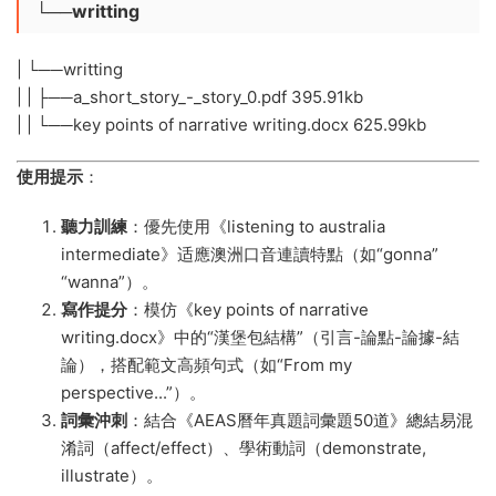
└──writting
| └──writting
| | ├──a_short_story_-_story_0.pdf 395.91kb
| | └──key points of narrative writing.docx 625.99kb
​使用提示​
​：
​聽力訓練​
​：優先使用《listening to australia
intermediate》适應澳洲口音連讀特點（如“gonna”
“wanna”）。
​寫作提分​
​：模仿《key points of narrative
writing.docx》中的“漢堡包結構”（引言-論點-論據-結
論），搭配範文高頻句式（如“From my
perspective...”）。
​詞彙沖刺​
​：結合《AEAS曆年真題詞彙題50道》總結易混
淆詞（affect/effect）、學術動詞（demonstrate,
illustrate）。