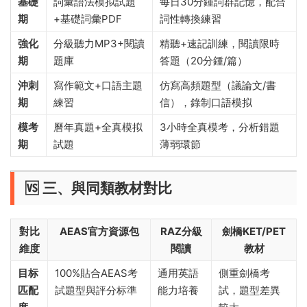
​基礎
詞彙語法模拟試題
每日30分鍾詞群記憶，配合
期​
+基礎詞彙PDF
詞性轉換練習
​強化
分級聽力MP3+閱讀
精聽+速記訓練，閱讀限時
期​
題庫
答題（20分鍾/篇）
​沖刺
寫作範文+口語主題
仿寫高頻題型（議論文/書
期​
練習
信），錄制口語模拟
​模考
曆年真題+全真模拟
3小時全真模考，分析錯題
期​
試題
薄弱環節
🆚 ​
​三、與同類教材對比​
​對比
​AEAS官方資源包​
​RAZ分級
​劍橋KET/PET
維度​
閱讀​
教材​
​目标
100%貼合AEAS考
通用英語
側重劍橋考
匹配
試題型與評分标準
能力培養
試，題型差異