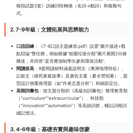
模拟試題3套》訓練詞性轉換（名詞→動詞）和複雜句
式。
​2. 7-9年級：文體拓展與思辨能力​
​口語訓練​
​：《7-9口語主題練習.pdf》設置“圖片描述+觀
點辯論”雙任務，例如根據“校園垃圾分類”圖片展開2分鍾
陳述，并回答“是否應強制學生參與環保活動”.
​閱讀拔高​
​：9套閱讀材料涵蓋說明文（澳洲地理特征）、
記叙文（移民家庭故事）及廣告文案（夏令營招募），題
型設計側重推理題（如“作者态度分析”）和細節定位。
​高階詞彙包​
​：按主題分類的《高級别詞彙包》整理教育類
（“curriculum”“extracurricular”）、科技類
（“innovation”“automation”）等高頻詞群，輔以詞根詞
綴記憶法。
​3. 4-6年級：基礎夯實與趣味啓蒙​