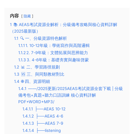
内容
隐藏
1
📚 ​​AEAS考試資源全解析：分級備考攻略與核心資料詳解
（2025最新版）​​
1.1
🔍 ​​一、分級資源特色解析​​
1.1.1
​​1. 10-12年級：學術寫作與高階邏輯​​
1.1.2
​​2. 7-9年級：文體拓展與思辨能力​​
1.1.3
​​3. 4-6年級：基礎夯實與趣味啓蒙​​
1.2
📊 ​​二、學習路徑規劃​​
1.3
🆚 ​​三、與同類教材對比​​
1.4
🌐 ​​四、資源明細
1.4.1
——/2025更新/2025AEAS考試資源全套下載 | 分級
備考包+真題+聽力口語訓練 核心資料詳解
PDF+WORD+MP3/
1.4.1.1
├──AEAS 10-12
1.4.1.2
├──AEAS 4-6
1.4.1.3
├──AEAS 7-9
1.4.1.4
├──listening