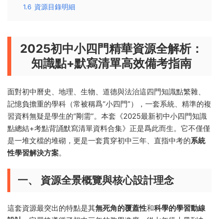
1.6
資源目錄明細
2025初中小四門精華資源全解析：
知識點+默寫清單高效備考指南
面對初中曆史、地理、生物、道德與法治這四門知識點繁雜、
記憶負擔重的學科（常被稱爲“小四門”），一套系統、精準的複
習資料無疑是學生的“剛需”。本套《2025最新初中小四門知識
點總結+考點背誦默寫清單資料合集》正是爲此而生。它不僅僅
是一堆文檔的堆砌，更是一套貫穿初中三年、直指中考的
系統
性學習解決方案
。
一、 資源全景概覽與核心設計理念
這套資源最突出的特點是其
無死角的覆蓋性
和
科學的學習動線