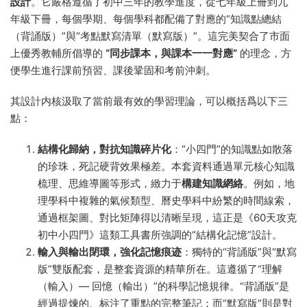
設計
。它嚴格遵循了初中三年的教學進度，從七年級上冊到九
年級下冊，每個學期、每個學科都配備了對應的“知識點總結
（背誦版）”與“考點默寫清單（默寫版）”。這完美契合了市面
上優秀教輔所倡導的
“同步課本，與課本一一對應”
的理念，方
便學生進行課前預習、課後鞏固和考前沖刺。
其設計内核汲取了當前最有效的學習理論，可以概括爲以下三
點：
結構化歸納，對抗知識碎片化
：“小四門”的知識點如散落
的珍珠，死記硬背效果極差。本套資料通過單元核心知識
梳理、思維導圖等形式，緻力于
構建知識網絡
。例如，地
理學科中複雜的氣候類型、曆史學科中紛繁的時間線索，
通過框架圖、對比矩陣得以清晰呈現，這正是《60天攻克
初中小四門》這類工具書所強調的“結構化記憶”設計。
輸入與輸出閉環，強化記憶痕迹
：獨特的“背誦版”與“默寫
版”雙版配套，是整套資源的精華所在。這遵循了“理解
（輸入）— 回憶（輸出）”的科學記憶規律。“背誦版”是
經過提煉的、标注了重點的完整筆記；而“默寫版”則是對