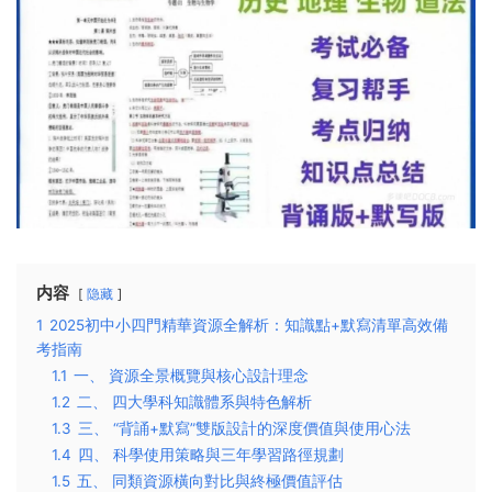
内容
隐藏
1
2025初中小四門精華資源全解析：知識點+默寫清單高效備
考指南
1.1
一、 資源全景概覽與核心設計理念
1.2
二、 四大學科知識體系與特色解析
1.3
三、 “背誦+默寫”雙版設計的深度價值與使用心法
1.4
四、 科學使用策略與三年學習路徑規劃
1.5
五、 同類資源橫向對比與終極價值評估