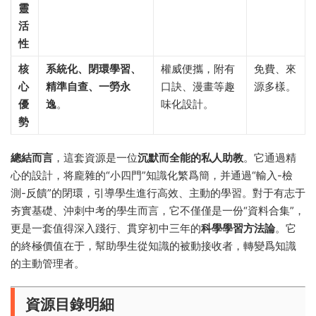
靈
活
性
核
系統化、閉環學習、
權威便攜，附有
免費、來
心
精準自查、一勞永
口訣、漫畫等趣
源多樣。
優
逸
。
味化設計。
勢
總結而言
，這套資源是一位
沉默而全能的私人助教
。它通過精
心的設計，将龐雜的“小四門”知識化繁爲簡，并通過“輸入-檢
測-反饋”的閉環，引導學生進行高效、主動的學習。對于有志于
夯實基礎、沖刺中考的學生而言，它不僅僅是一份“資料合集”，
更是一套值得深入踐行、貫穿初中三年的
科學學習方法論
。它
的終極價值在于，幫助學生從知識的被動接收者，轉變爲知識
的主動管理者。
資源目錄明細