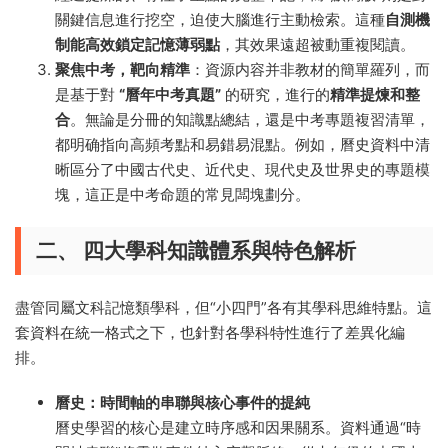
關鍵信息進行挖空，迫使大腦進行主動檢索。這種
自測機
制能高效鎖定記憶薄弱點
，其效果遠超被動重複閱讀。
聚焦中考，靶向精準
：資源内容并非教材的簡單羅列，而
是基于對
“曆年中考真題”
的研究，進行的
精準提煉和整
合
。無論是分冊的知識點總結，還是中考專題複習清單，
都明确指向高頻考點和易錯易混點。例如，曆史資料中清
晰區分了中國古代史、近代史、現代史及世界史的專題模
塊，這正是中考命題的常見闆塊劃分。
二、 四大學科知識體系與特色解析
盡管同屬文科記憶類學科，但“小四門”各有其學科思維特點。這
套資料在統一格式之下，也針對各學科特性進行了差異化編
排。
曆史：時間軸的串聯與核心事件的提純
曆史學習的核心是建立時序感和因果關系。資料通過“時