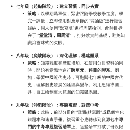
七年級（起點階段）：建立習慣，同步夯實
策略
：以學期爲單位，緊密跟随學校教學進度。學
完一課後，立即使用對應章節的“背誦版”進行複習
歸納，周末使用“默寫版”進行周清檢測。此時目标
在于
“堂堂清，周周清”
，打好紮實的基礎，避免知
識滾雪球式的欠賬。
八年級（爬坡階段）：深化理解，構建體系
策略
：知識難度和廣度增加。在使用分冊資料的同
時，開始有意識地進行
跨單元、跨冊的聯系
。例
如，學習中國近代史時，可翻閱七年級的中國古代
史，理解曆史發展的延續與變革。利用思維導圖工
具，自主繪制更大範圍的知識體系圖。
九年級（沖刺階段）：專題複習，對接中考
策略
：此時，前期分冊的“背誦/默寫版”成爲個性化
錯題本和速查手冊。複習重心應轉移到資源包中
專
門的中考專題複習清單
上。這些清單打破了冊次限