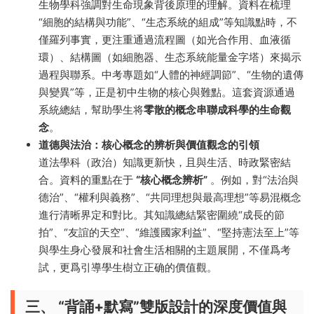
生物學科強調對生命現象背後原理的理解。資料在梳理
“細胞的結構與功能”、“生态系統的組成”等知識點時，不
僅羅列事實，更注重通過流程圖（如光合作用、血液循
環）、結構圖（如細胞器、生态系統能量金字塔）來揭示
過程與聯系。中考專題如“人體的神經調節”、“生物的遺傳
與變異”等，正是初中生物的核心與難點。這套資源通過
系統總結，幫助學生将
零散的概念串聯成科學的生命觀
念
。
道德與法治：核心概念的辨析與價值觀念的引領
道法學科（政治）知識更新快，且與生活、時政緊密結
合。資料的重點在于
“核心概念辨析”
。例如，對“法治與
德治”、“權利與義務”、“共同理想與最高理想”等易混概念
進行清晰界定和對比。其知識總結緊密圍繞“成長的節
拍”、“友誼的天空”、“維護國家利益”、“堅持憲法至上”等
與學生身心發展和社會生活相關的主題展開，不僅爲考
試，更爲引導學生樹立正确的價值觀。
三、 “背誦+默寫”雙版設計的深度價值與