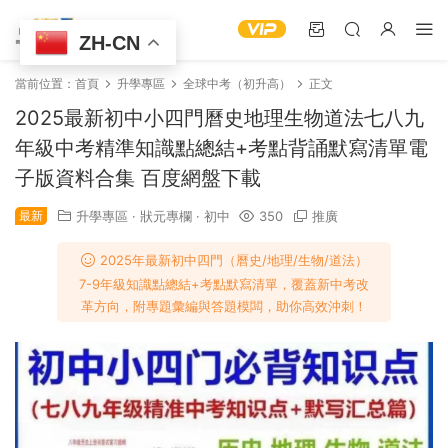
ZH-CN
當前位置：
首頁
升學專區
全球中考（初升高）
正文
2025最新初中小四門曆史地理生物道法七八九
年級中考精準知識點總結+考點背誦默寫清單電
子版資料合集 百度網盤下載
最新
升學專區
·
狀元專欄
·
初中
350
推廣
2025年最新初中四門（曆史/地理/生物/道法）
7-9年級知識點總結+考點默寫清單，覆蓋新中考改
革方向，附專題彙編與答題模闆，助你高效沖刺！