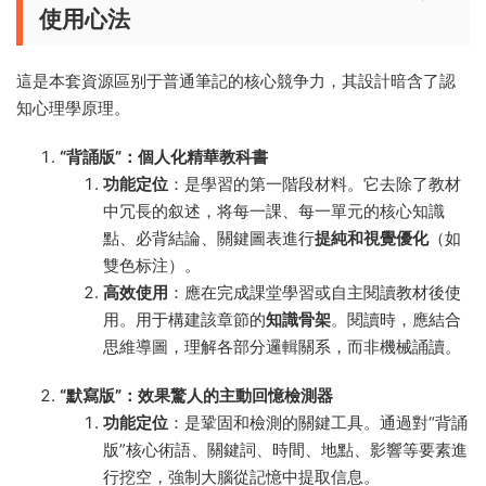
使用心法
這是本套資源區别于普通筆記的核心競争力，其設計暗含了認
知心理學原理。
“背誦版”：個人化精華教科書
功能定位
：是學習的第一階段材料。它去除了教材
中冗長的叙述，将每一課、每一單元的核心知識
點、必背結論、關鍵圖表進行
提純和視覺優化
（如
雙色标注）。
高效使用
：應在完成課堂學習或自主閱讀教材後使
用。用于構建該章節的
知識骨架
。閱讀時，應結合
思維導圖，理解各部分邏輯關系，而非機械誦讀。
“默寫版”：效果驚人的主動回憶檢測器
功能定位
：是鞏固和檢測的關鍵工具。通過對“背誦
版”核心術語、關鍵詞、時間、地點、影響等要素進
行挖空，強制大腦從記憶中提取信息。