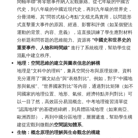
間軸串聯”将零散事件納入宏觀脈絡。從七年級的中國古
代史，到八年級的中國近現代史，再到九年級的世界史，
分冊清晰。其“問答式核心考點”文檔尤爲實用，以問題形
式直擊重大事件的原因、經過、影響和評價（如某個變法
運動的背景、内容、意義），這直接訓練了學生應對材料
分析題和問答題的思維能力。資源将
“中國史和世界史的
重要事件、人物和時間線”
進行了系統梳理，幫助學生從
混亂中建立秩序。
地理：空間思維的建立與圖表信息的解構
地理是“文科中的理科”，兼具空間分布與原理規律。資料
充分運用了“圖文結合”與“表格對比”。例如，對于“中國地
形與氣候”、“世界國家對比”等内容，通過對比矩陣（如不
同國家的地理位置、地形、氣候、經濟特點并列對比）可
以一目了然，高效區分易混概念。中考地理複習清單從
“認識地球”的基礎經緯網，到具體區域地理（如東南亞、
歐洲西部），再到中國分區地理，層層遞進，幫助學生構
建從宏觀到微觀的
空間認知體系
。
生物：概念原理的理解與生命觀念的構建