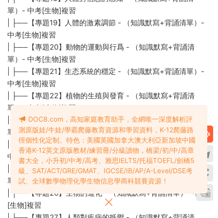
單）- 中考[生物]複習
| ├──【專題19】人體的激素調節 - （知識默寫+背誦清單）-
中考[生物]複習
| ├──【專題20】動物的運動與行爲 - （知識默寫+背誦清
單）- 中考[生物]複習
| ├──【專題21】生态系統的穩定 - （知識默寫+背誦清單）-
中考[生物]複習
| ├──【專題22】植物的生殖與發育 - （知識默寫+背誦清
單）- 中考[生物]複習
DOC8.com，高知家庭教育助手，全網唯一深度解析評
| ├──【專題23】動物的生殖與發育 - （知識默寫+背誦清
測原版娃/牛娃/學霸爬藤教育資源和學習資料，K-12爬藤路
單）- 中考[生物]複習
徑個性化定制。特色：美國英國加拿大澳大利亞新加坡中國
| ├──【專題24】人的生殖和發育 - （知識默寫+背誦清單）-
香港K-12英文原版教材/練習冊/分級讀物，橋梁/初/中/高章
中考[生物]複習
書大全，小升初/中考/高考、雅思IELTS/托福TOEFL/劍橋5
| ├──【專題25】生物的遺傳與變異 - （知識默寫+背誦清
級、SAT/ACT/GRE/GMAT、IGCSE/IB/AP/A-Level/DSE考
單）- 中考[生物]複習
試、全球數學物理化學生物信息學商科競賽資源！
| ├──【專題26】生物的進化 - （知識默寫+背誦清單）- 中考
[生物]複習
| ├──【專題27】人類對疾病的抵禦 - （知識默寫+背誦清