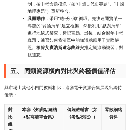
制，按中考命題模塊（如“中國古代史專題”、“中國
地理專題”）重新整合。
具體動作
：采用“總-分-總”循環。先快速通覽某一
專題的“背誦清單”建立框架，然後利用“默寫清單”
進行地毯式篩查，标記盲點。最後，結合曆年中考
真題，練習如何将清單中的知識點應用于實際解
題。根據
艾賓浩斯遺忘曲線
安排定期滾動複習，對
抗遺忘。
五、 同類資源橫向對比與終極價值評估
與市場上其他小四門教輔相比，這套電子資源合集展現出獨特
優勢：
對
本套《知識點總結
傳統教輔書（如
零散網絡
比
+默寫清單合集》
《考點秒記》）
資料
維