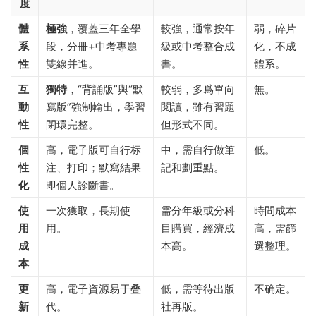
度
體
極強
，覆蓋三年全學
較強，通常按年
弱，碎片
系
段，分冊+中考專題
級或中考整合成
化，不成
性
雙線并進。
書。
體系。
互
獨特
，“背誦版”與“默
較弱，多爲單向
無。
動
寫版”強制輸出，學習
閱讀，雖有習題
性
閉環完整。
但形式不同。
個
高，電子版可自行标
中，需自行做筆
低。
性
注、打印；默寫結果
記和劃重點。
化
即個人診斷書。
使
一次獲取，長期使
需分年級或分科
時間成本
用
用。
目購買，經濟成
高，需篩
成
本高。
選整理。
本
更
高，電子資源易于叠
低，需等待出版
不确定。
新
代。
社再版。