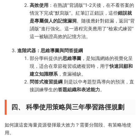
高效使用
：在熟讀“背誦版”1-2天後，在不看答案的
情況下完成“默寫版”。紅筆訂正錯誤，這些
錯誤就
是專屬個人的記憶漏洞
。随後應針對錯漏，返回“背
誦版”進行強化。這一過程完美應用了“檢索式練習”
這一被驗證高效的記憶方法。
進階武器：思維導圖與問答提綱
部分學科提供的
思維導圖
，是知識網絡的視覺化呈
現，适合在章節複習或總複習時，用于
快速回顧和
建立知識聯系
，查漏補缺。
問答式複習提綱
則是以中考題型爲導向的預演，直
接訓練學生的
答題組織和表述能力
。
四、 科學使用策略與三年學習路徑規劃
如何讓這套海量資源發揮最大效力？需要分階段、有策略地使
用。