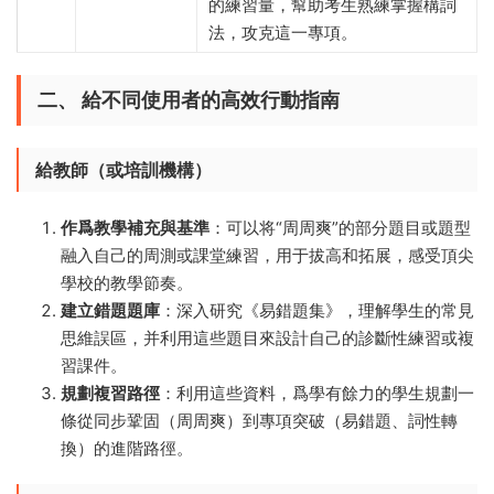
的練習量，幫助考生熟練掌握構詞
法，攻克這一專項。
二、 給不同使用者的高效行動指南
給教師（或培訓機構）
作爲教學補充與基準
：可以将“周周爽”的部分題目或題型
融入自己的周測或課堂練習，用于拔高和拓展，感受頂尖
學校的教學節奏。
建立錯題題庫
：深入研究《易錯題集》，理解學生的常見
思維誤區，并利用這些題目來設計自己的診斷性練習或複
習課件。
規劃複習路徑
：利用這些資料，爲學有餘力的學生規劃一
條從同步鞏固（周周爽）到專項突破（易錯題、詞性轉
換）的進階路徑。