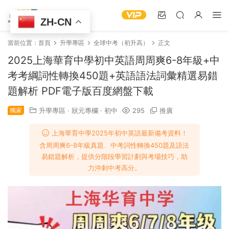
ZH-CN
當前位置：
首頁
升學專區
全球中考（初升高）
正文
2025上海華育中學初中英語周周爽6-8年級+中
考考綱詞性轉換450題+英語語法詞彙精選易錯
題解析 PDF電子版百度網盤下載
獨家
升學專區
·
狀元專欄
·
初中
295
推廣
上海華育中學2025年初中英語最新備考資料！
含周周爽6-8年級真題、中考詞性轉換450題及語法
易錯題解析，提供分階段學習計劃與考場技巧，助
力沖刺中考高分。