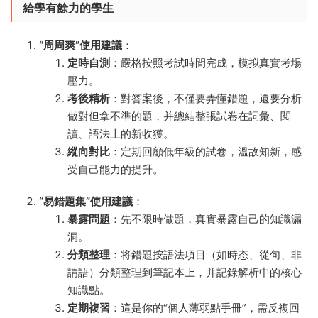
給學有餘力的學生
“周周爽”使用建議
：
定時自測
：嚴格按照考試時間完成，模拟真實考場
壓力。
考後精析
：對答案後，不僅要弄懂錯題，還要分析
做對但拿不準的題，并總結整張試卷在詞彙、閱
讀、語法上的新收獲。
縱向對比
：定期回顧低年級的試卷，溫故知新，感
受自己能力的提升。
“易錯題集”使用建議
：
暴露問題
：先不限時做題，真實暴露自己的知識漏
洞。
分類整理
：将錯題按語法項目（如時态、從句、非
謂語）分類整理到筆記本上，并記錄解析中的核心
知識點。
定期複習
：這是你的“個人薄弱點手冊”，需反複回