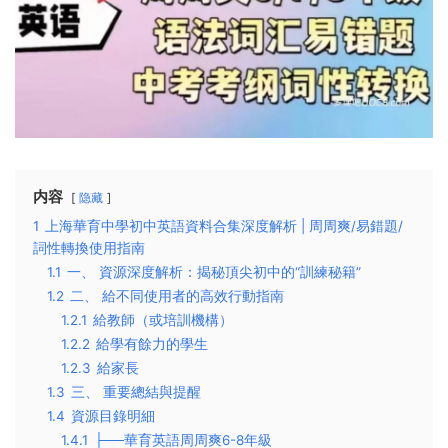
内容
隐藏
1
上海華育中學初中英語資料合集深度解析 | 周周爽/易錯題/
詞性轉換使用指南
1.1
一、 資源深度解析：揭秘頂尖初中的“訓練秘籍”
1.2
二、 給不同使用者的高效行動指南
1.2.1
給教師（或培訓機構）
1.2.2
給學有餘力的學生
1.2.3
給家長
1.3
三、 重要總結與提醒
1.4
資源目錄明細
1.4.1
├──華育英語周周爽6-8年級