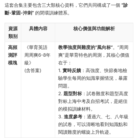
這套合集主要包含三大類核心資料，它們共同構成了一個
“診
斷-鞏固-沖刺”
的閉環訓練體系。
資源
具體内容
核心價值與功能解析
類别
高頻
《華育英語
教學強度與難度的“風向标”
。“周周
測評
周周爽6-8年
爽”是華育特色的周測，其核心價值
模塊
級》
在于：
(含答案)
1.
實時反饋
：高強度、快節奏地檢
驗學生每周的知識掌握情況，暴露
問題。
2.
題型對标
：試卷難度和題型高度
對标上海中考及自招考試，是絕佳
的模拟訓練材料。
3.
進度參考
：通過六、七、八年級
的試卷，可以清晰地看到知識點和
閱讀難度的螺旋上升軌迹。