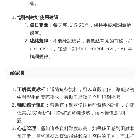
顧。
“詞性轉換”使用建議
：
每日定量
：每天完成15-20題，保持手感和詞彙敏
感度。
總結規律
：不要死記硬背，要總結常見的前綴（如
un-, dis-）、後綴（如-tion, -ment, -ive, -ly）等
構詞規律。
給家長
了解真實标杆
：通過這些資料，可以直觀了解上海頂尖初
中對學生的實際要求，有助于爲孩子合理規劃學習。
輔助孩子規劃
：幫助孩子制定使用這些資料的計劃，并督
促其完成“精析”和“整理”的關鍵步驟，而不僅僅是“刷
題”。
心态管理
：需知這些資料難度較高，如果孩子感到困難非
常正常。應将其視爲查漏補缺和向上突破的工具，而非打