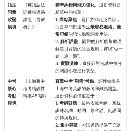
語法
《英語語法
精準糾錯與能力強化
。這份資料是
詞彙
詞彙精選易
精華中的精華：
攻堅
錯題（含解
1.
痛點聚焦
：題目并非泛泛而談，
模塊
析）》
而是專門篩選學生
最容易混淆、最
常犯錯
的語法點和詞彙用法。
2.
解析詳盡
：附帶的解析能幫助理
解題目背後的語言規則，實現“做一
題，通一類”。
3.
實戰演練
：直接針對考試中拉分
的關鍵小題進行攻堅。
中考
《上海版中
直擊中考“剛需”考點
。詞性轉換是
核心
考考綱詞性
上海中考英語的必考和難點題型。
考點
轉換450題》
這份資料的價值在于：
模塊
1.
考綱對應
：嚴格依據考綱，系統
訓練名詞、動詞、形容詞、副詞間
的轉換規則。
2.
集中突破
：450道題提供了充足