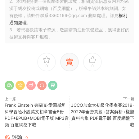
2、本站僅提供一個觀摩學習的環境，相關資源信息及内容均來
源于網友投稿或網絡（百度網盤），版權争議與本站無關。如
有侵權，請郵件聯系3360166@qq.com 删除處理。詳見
權利
通知處理
。
3、若您喜歡該電子資源，敬請購買注冊實體産品，獲得更好的
技術支持與客戶服務。
賞
0
0
上一篇
下一篇
Frank Einstein 弗蘭克·愛因斯坦
JCCO加拿大初級化學奧賽2019-
科學冒險小說英文初章書全6冊
2022年全套真題+答案解析+樣題
PDF+EPUB+MOBI電子版 MP3音
資料合集 PDF電子版 百度網盤下
頻 百度網盤下載
載
評論
0