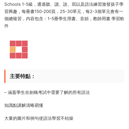
Schools 1-5級，通過聽、讀、說、寫以及語法練習激發孩子學
習興趣，每冊書150-200頁，25-30單元，每2-3個單元會有一
個總複習，内容包含：1-5冊學生用書、音頻，教師用書 學習軟
件
主要特點：
– 涵蓋學生在劍橋考試中需要了解的所有語法
知識點講解清晰易懂
大量的圖片和例句使語法學習不枯燥