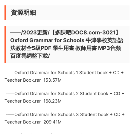
資源明細
——/2023更新/【多課吧DOC8.com-3021】
Oxford Grammar for Schools 牛津學校英語語
法教材全5級PDF 學生用書 教師用書 MP3音頻
百度雲網盤下載/
├──Oxford Grammar for Schools 1 Student book + CD +
Teacher Book.rar 153.57M
├──Oxford Grammar for Schools 2 Student book + CD +
Teacher Book.rar 168.23M
├──Oxford Grammar for Schools 3 Student book + CD +
Teacher Book.rar 209.41M