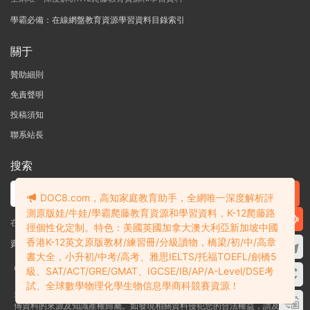
學霸必備：在線網盤教育資源學習資料目錄索引
關于
贊助細則
免責聲明
投稿須知
聯系站長
搜索
DOC8.com，高知家庭教育助手，全網唯一深度解析評
測原版娃/牛娃/學霸爬藤教育資源和學習資料，K-12爬藤路
在線搜索GK-G12海量英文原版教材/章節書/國際考試/學科競賽資料！
徑個性化定制。特色：美國英國加拿大澳大利亞新加坡中國
香港K-12英文原版教材/練習冊/分級讀物，橋梁/初/中/高章
資料失效？沒找到需要的？網站意見建議？請提交工單
查看我的工單
書大全，小升初/中考/高考、雅思IELTS/托福TOEFL/劍橋5
Copyright © 2004-2026 多課吧
DOC8.com
渝ICP備2022004389号-1
渝公
級、SAT/ACT/GRE/GMAT、IGCSE/IB/AP/A-Level/DSE考
網安備50010502003111号
試、全球數學物理化學生物信息學商科競賽資源！
多課吧DOC8.com是一個資料信息評測及分享獲取的平台，不确保部分用戶上
傳資料的來源及知識産權歸屬。如發現相關資料侵犯您的合法權益，請及時聯