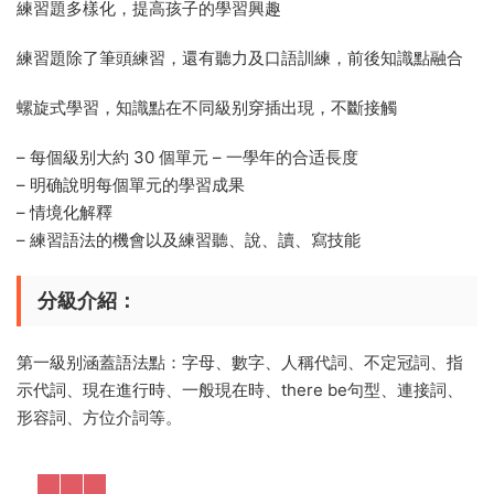
練習題多樣化，提高孩子的學習興趣
練習題除了筆頭練習，還有聽力及口語訓練，前後知識點融合
螺旋式學習，知識點在不同級别穿插出現，不斷接觸
– 每個級别大約 30 個單元 – 一學年的合适長度
– 明确說明每個單元的學習成果
– 情境化解釋
– 練習語法的機會以及練習聽、說、讀、寫技能
分級介紹
：
第一級别涵蓋語法點：字母、數字、人稱代詞、不定冠詞、指
示代詞、現在進行時、一般現在時、there be句型、連接詞、
形容詞、方位介詞等。