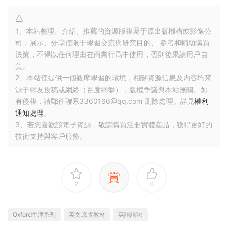
1、本站整理、介紹、推薦的資源版權屬于原出版機構或影像公
司，展示、分享僅限于學習交流與研究目的、 參考和輔助購買
決策，不得以任何理由在商業行爲中使用，否則後果請用戶自
負。
2、本站僅提供一個觀摩學習的環境，相關資源信息及内容均來
源于網友投稿或網絡（百度網盤），版權争議與本站無關。如
有侵權，請郵件聯系3360166@qq.com 删除處理。詳見
權利
通知處理
。
3、若您喜歡該電子資源，敬請購買注冊實體産品，獲得更好的
技術支持與客戶服務。
賞
2
0
Oxford牛津系列
英文原版教材
英語語法