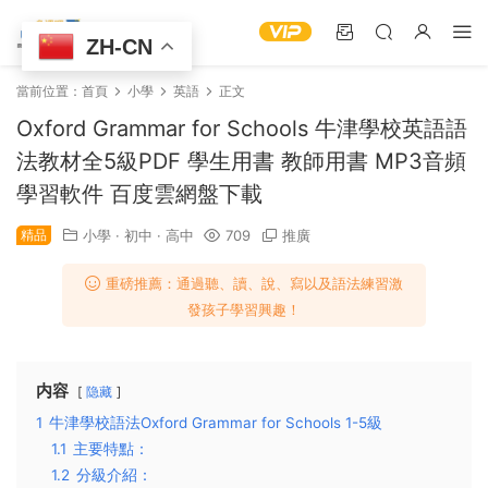
ZH-CN
當前位置：
首頁
小學
英語
正文
Oxford Grammar for Schools 牛津學校英語語
法教材全5級PDF 學生用書 教師用書 MP3音頻
學習軟件 百度雲網盤下載
精品
小學
·
初中
·
高中
709
推廣
重磅推薦：通過聽、讀、說、寫以及語法練習激
發孩子學習興趣！
内容
隐藏
1
牛津學校語法Oxford Grammar for Schools 1-5級
1.1
主要特點：
1.2
分級介紹：