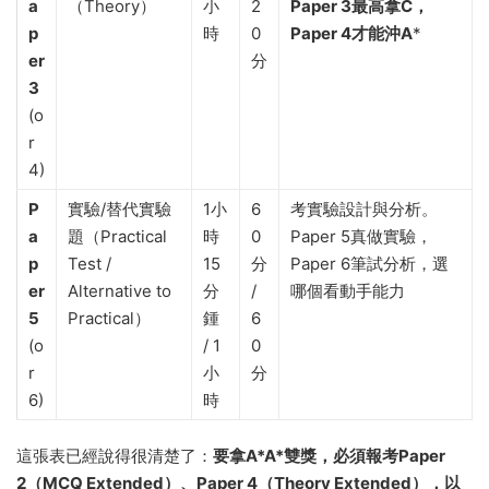
a
（Theory）
小
2
Paper 3最高拿C，
p
時
0
Paper 4才能沖A
*
er
分
3
(o
r
4)
P
實驗/替代實驗
1小
6
考實驗設計與分析。
a
題（Practical
時
0
Paper 5真做實驗，
p
Test /
15
分
Paper 6筆試分析，選
er
Alternative to
分
/
哪個看動手能力
5
Practical）
鍾
6
(o
/ 1
0
r
小
分
6)
時
這張表已經說得很清楚了：
要拿A*A*雙獎，必須報考Paper
2（MCQ Extended）、Paper 4（Theory Extended），以