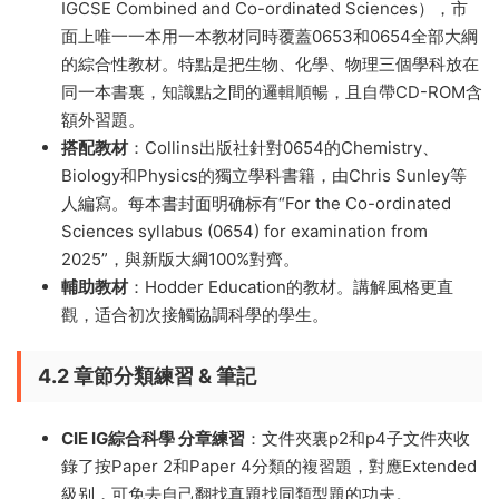
IGCSE Combined and Co-ordinated Sciences），市
面上唯一一本用一本教材同時覆蓋0653和0654全部大綱
的綜合性教材。特點是把生物、化學、物理三個學科放在
同一本書裏，知識點之間的邏輯順暢，且自帶CD-ROM含
額外習題。
搭配教材
：Collins出版社針對0654的Chemistry、
Biology和Physics的獨立學科書籍，由Chris Sunley等
人編寫。每本書封面明确标有“For the Co-ordinated
Sciences syllabus (0654) for examination from
2025”，與新版大綱100%對齊。
輔助教材
：Hodder Education的教材。講解風格更直
觀，适合初次接觸協調科學的學生。
4.2 章節分類練習 & 筆記
CIE IG綜合科學 分章練習
：文件夾裏p2和p4子文件夾收
錄了按Paper 2和Paper 4分類的複習題，對應Extended
級别，可免去自己翻找真題找同類型題的功夫。