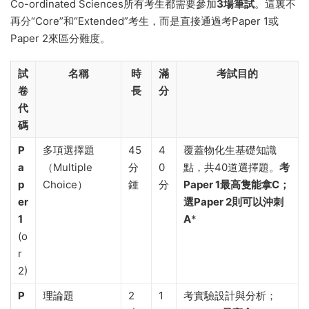
Co-ordinated Sciences所有考生都需要參加
3場筆試
。這裏不
再分“Core”和“Extended”考生，而是直接通過考Paper 1或
Paper 2來區分難度。
試
名稱
時
滿
考試目的
卷
長
分
代
碼
P
多項選擇題
45
4
覆蓋物化生基礎知識
a
（Multiple
分
0
點，共40道選擇題。
考
p
Choice）
鍾
分
Paper 1最高隻能拿C；
er
選Paper 2則可以沖刺
1
A
*
(o
r
2)
P
理論題
2
1
考實驗設計與分析；