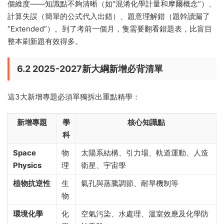
個維度——知識點不夠清晰（如“混淆化學計量和摩爾概念”）、
計算失誤（簡單的公式代入出錯）、題意理解錯（題幹讀漏了
“Extended”）。到了考前一個月，隻需要翻看錯題表，比盲目
整本刷新題有效得多。
6.2 2025-2027新大綱新增必背清單
這3大新增專題必須單獨拆出重點精學：
新增專題
學
核心知識點
科
Space
物
太陽系結構、引力場、軌道運動、人造
Physics
理
衛星、宇宙學
植物抗逆性
生
氣孔與蒸騰調節、耐旱機制等
物
環境化學
化
空氣污染、水處理、溫室效應及化學防