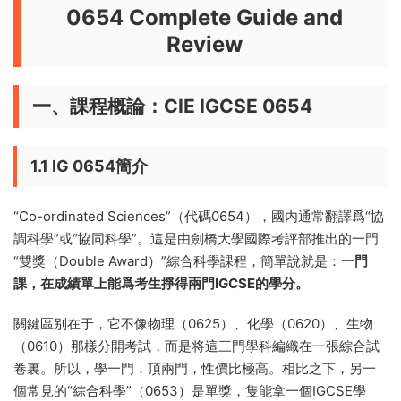
0654 Complete Guide and
Review
一、課程概論：CIE IGCSE 0654
1.1 IG 0654簡介
“Co-ordinated Sciences”（代碼0654），國内通常翻譯爲“協
調科學”或“協同科學”。這是由劍橋大學國際考評部推出的一門
“雙獎（Double Award）”綜合科學課程，簡單說就是：
一門
課，在成績單上能爲考生掙得兩門IGCSE的學分。
關鍵區别在于，它不像物理（0625）、化學（0620）、生物
（0610）那樣分開考試，而是将這三門學科編織在一張綜合試
卷裏。所以，學一門，頂兩門，性價比極高。相比之下，另一
個常見的“綜合科學”（0653）是單獎，隻能拿一個IGCSE學