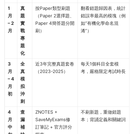
1
真
按Paper類型刷題
翻看錯題歸因表，統計
月
題
（Paper 2選擇題、
錯誤率最高的模塊（例
– 2
實
Paper 4簡答題分開
如“有機化學命名混
月
戰
刷）
淆”）
專
題
化
3
全
近3年完整真題套卷
每天1個科目全套模
月
真
（2023-2025）
考，嚴格限定考試時長
– 4
模
月
拟
初
沖
刺
4
查
ZNOTES +
不刷新題，重做錯題
月
漏
SaveMyExams修
本；背誦定義和關鍵詞
中
補
訂筆記 + 官方評分