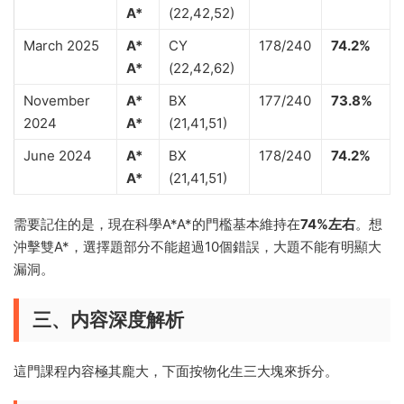
A*
(22,42,52)
March 2025
A*
CY
178/240
74.2%
A*
(22,42,62)
November
A*
BX
177/240
73.8%
2024
A*
(21,41,51)
June 2024
A*
BX
178/240
74.2%
A*
(21,41,51)
需要記住的是，現在科學A*A*的門檻基本維持在
74%左右
。想
沖擊雙A*，選擇題部分不能超過10個錯誤，大題不能有明顯大
漏洞。
三、内容深度解析
這門課程内容極其龐大，下面按物化生三大塊來拆分。