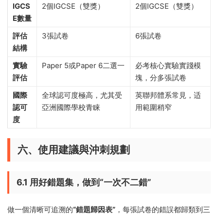
IGCS
2個IGCSE（雙獎）
2個IGCSE（雙獎）
E數量
評估
3張試卷
6張試卷
結構
實驗
Paper 5或Paper 6二選一
必考核心實驗實踐模
評估
塊，分多張試卷
國際
全球認可度極高，尤其受
英聯邦體系常見，适
認可
亞洲國際學校青睐
用範圍稍窄
度
六、使用建議與沖刺規劃
6.1 用好錯題集，做到“一次不二錯”
做一個清晰可追溯的
“錯題歸因表”
，每張試卷的錯誤都歸類到三