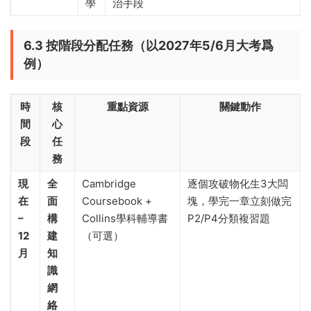
學
治手段
6.3 按階段分配任務（以2027年5/6月大考爲
例）
時
核
重點資源
關鍵動作
間
心
段
任
務
現
全
Cambridge
逐個攻破物化生3大闆
在
面
Coursebook +
塊，學完一章立刻做完
–
構
Collins學科輔導書
P2/P4分類複習題
12
建
（可選）
月
知
識
網
絡