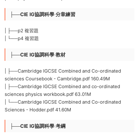
├──CIE IG協調科學 分章練習
| ├──p2 複習題
| └──p4 複習題
├──CIE IG協調科學 教材
| ├──Cambridge IGCSE Combined and Co-ordinated
sciences Coursebook - Cambridge.pdf 160.49M
| ├──Cambridge IGCSE Combined and co-ordinated
sciences physics workbook.pdf 63.01M
| └──Cambridge IGCSE Combined and Co-ordinated
Sciences - Hodder.pdf 41.60M
├──CIE IG協調科學 考綱