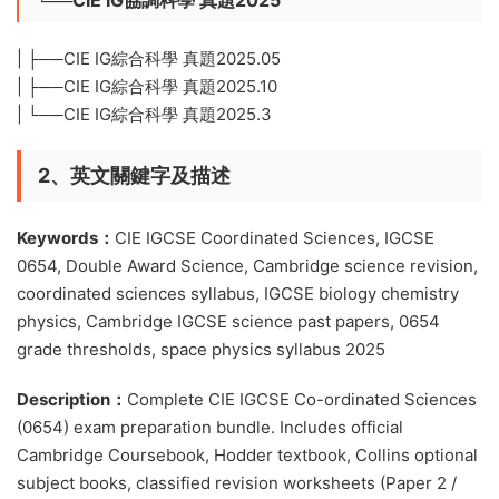
└──CIE IG協調科學 真題2025
| ├──CIE IG綜合科學 真題2025.05
| ├──CIE IG綜合科學 真題2025.10
| └──CIE IG綜合科學 真題2025.3
2、英文關鍵字及描述
Keywords：
CIE IGCSE Coordinated Sciences, IGCSE
0654, Double Award Science, Cambridge science revision,
coordinated sciences syllabus, IGCSE biology chemistry
physics, Cambridge IGCSE science past papers, 0654
grade thresholds, space physics syllabus 2025
Description：
Complete CIE IGCSE Co-ordinated Sciences
(0654) exam preparation bundle. Includes official
Cambridge Coursebook, Hodder textbook, Collins optional
subject books, classified revision worksheets (Paper 2 /