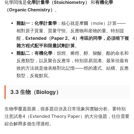
化學闆塊是
化學計量學（Stoichiometry）
和
有機化學
（Organic Chemistry）
。
難點一：化學計量學
：核心就是摩爾（mole）計算——
相對原子質量、質量守恒、反應物和産物的量。特别提
醒，
Extended（Paper 2、4）考區的同學，必須啃下複
雜方程式配平和限量試劑計算
。
難點二：有機化學
：烷烴、烯烴、醇、羧酸、酯的命名和
反應類型，以及聚合反應等，特别容易混淆。最笨但最有
效的方法就是做表格對比記憶——烴的通式、結構、反應
類型，反複默寫。
3.3 生物（Biology）
生物學覆蓋面廣，很多題目涉及日常現象與實驗分析。要特别
注意試卷4（Extended Theory Paper）的大分值題，往往需要
綜合解釋多個生理過程。