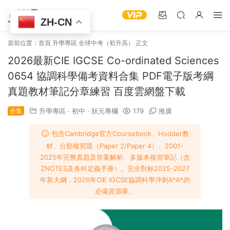
ZH-CN
當前位置：
首頁
升學專區
全球中考（初升高）
正文
2026最新CIE IGCSE Co-ordinated Sciences
0654 協調科學備考資料合集 PDF電子版考綱
真題教材筆記分章練習 百度雲網盤下載
合集
升學專區
·
初中
·
狀元專欄
179
推廣
包含Cambridge官方Coursebook、Hodder教
材、分類複習題（Paper 2/Paper 4）、2001-
2025年完整真題及答案解析、多版本複習筆記（含
ZNOTES及各科定義手冊）。完全對标2025-2027
年新大綱，2026年CIE IGCSE協調科學沖刺A*A*的
必備資源庫。