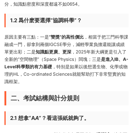
分，知識點密度和深度都遠不如0654。
1.2 爲什麽要選擇“協調科學”？
原因主要有三點：一是
“雙獎”的高性價比
，相當于把三門科學課
融成一門，卻拿到兩個IGCSE學分，減輕學業負擔還能讓成績
單更出彩；二是
知識點更廣、更深
，2025年新大綱更是引入了
全新的“空間物理”（Space Physics）闆塊；三是
是進入IB、A-
Level科學類的有力基礎
，特别是如果以後想選生物、化學或物
理的HL，Co-ordinated Sciences就能幫助打下非常堅實的知
識框架。
二、考試結構與計分規則
2.1 想拿“A
A
”？看這張紙就夠了。