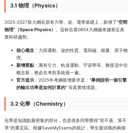
3.1 物理（Physics）
2025-2027新大綱在原有力學、波、電學基礎上，新增了
“空間
物理”（Space Physics）
。這标志着0654大綱越來越靠近真
實科研趨勢。
核心概念
：力與運動、波的性質、電與磁、能量、原子物
理。
新增要點
：萬有引力、軌道運動、宇宙學等。難度适中但
概念新，務必在考前系統過一遍。
官方提示
：2025年考綱新增要求是：
“舉例說明一個引擎
的輸出功率是如何計算的”
等真實情境題。
3.2 化學（Chemistry）
化學是知識點最密集的部分，也是很多同學覺得“背不過、算不
準”的重災區。根據SaveMyExams的統計，學生最頭痛的兩個