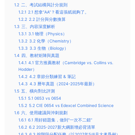
1.2
二、考試結構與計分規則
1.2.1
2.1 想拿“AA”？看這張紙就夠了。
1.2.2
2.2 計分與分數換算
1.3
三、内容深度解析
1.3.1
3.1 物理（Physics）
1.3.2
3.2 化學（Chemistry）
1.3.3
3.3 生物（Biology）
1.4
四、教材矩陣與真題
1.4.1
4.1 官方推薦教材（Cambridge vs. Collins vs.
Hodder）
1.4.2
4.2 章節分類練習 & 筆記
1.4.3
4.3 曆年真題（2024-2025年最新）
1.5
五、橫向對比評測
1.5.1
5.1 0653 vs 0654
1.5.2
5.2 CIE 0654 vs Edexcel Combined Science
1.6
六、使用建議與沖刺規劃
1.6.1
6.1 用好錯題集，做到“一次不二錯”
1.6.2
6.2 2025-2027新大綱新增必背清單
1.6.3
6.3 按階段分配任務（以2027年5/6月大考爲例）