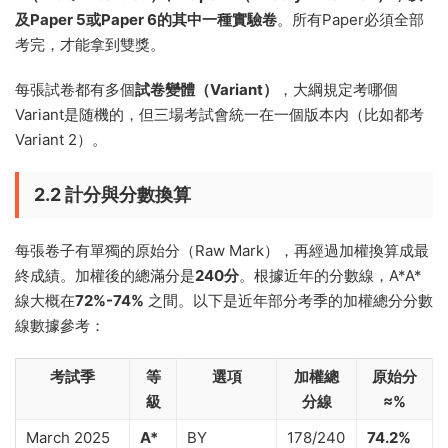
及Paper 5或Paper 6的其中一種實驗卷
。所有Paper必須全部
考完，才能拿到雙獎。
每張試卷都有多個
試卷變體（Variant）
，大綱規定考哪個
Variant是随機的，但三場考試會統一在一個版本内（比如都考
Variant 2）。
2.2 計分與分數換算
每張卷子有單獨的原始分（Raw Mark），再經過加權換算成最
終成績。加權後的總滿分是
240分
。根據近年的分數線，A*A*
線大概在
72%-74%
之間。以下是近年部分考季的加權總分分數
線數據參考：
考試季
等
選項
加權總
原始分
級
分線
≈%
March 2025
A*
BY
178/240
74.2%