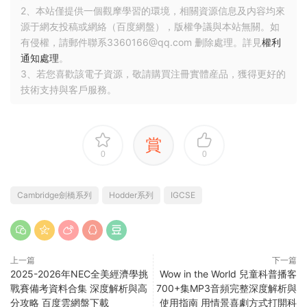
2、本站僅提供一個觀摩學習的環境，相關資源信息及内容均來
源于網友投稿或網絡（百度網盤），版權争議與本站無關。如
有侵權，請郵件聯系3360166@qq.com 删除處理。詳見
權利
通知處理
。
3、若您喜歡該電子資源，敬請購買注冊實體産品，獲得更好的
技術支持與客戶服務。
賞
0
0
Cambridge劍橋系列
Hodder系列
IGCSE
上一篇
下一篇
2025-2026年NEC全美經濟學挑
Wow in the World 兒童科普播客
戰賽備考資料合集 深度解析與高
700+集MP3音頻完整深度解析與
分攻略 百度雲網盤下載
使用指南 用情景喜劇方式打開科