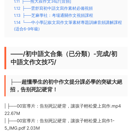
1.11
├──熊大叔作文36計[音頻]
1.12
├──雲舒寫初中語文寫作素材必備視頻
1.13
├──芝麻學社：考場通關作文視頻課程
1.14
└──中小學記叙文寫作文筆素材專題訓練音頻講解課程
(适合6-9年級)
——/初中語文合集（已分類）-完成/初
中語文作文技巧/
├──超懂學生的初中作文提分課必學的突破大絕
招，告别死記硬背！
| ├──00宣導片：告别死記硬背，讓孩子輕松愛上寫作.mp4
22.67M
| ├──00宣導片：告别死記硬背，讓孩子輕松愛上寫作1-
5_IMG.pdf 2.03M