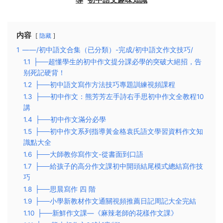
内容
隐藏
1
——/初中語文合集（已分類）-完成/初中語文作文技巧/
1.1
├──超懂學生的初中作文提分課必學的突破大絕招，告
别死記硬背！
1.2
├──初中語文寫作方法技巧專題訓練視頻課程
1.3
├──初中作文：熊芳芳左手詩‭右‬‬手思初中作文全教程10
講
1.4
├──初中作文滿分必學
1.5
├──初中作文系列指導黃金格袁氏語文學習資料作文知
識點大全
1.6
├──大師教你寫作文-從書面到口語
1.7
├──給孩子的高分作文課初中開頭結尾模式總結寫作技
巧
1.8
├──思晨寫作 四 階
1.9
├──小學新教材作文通關視頻推薦日記周記大全完結
1.10
├──新鮮作文課—《麻辣老師的花樣作文課》