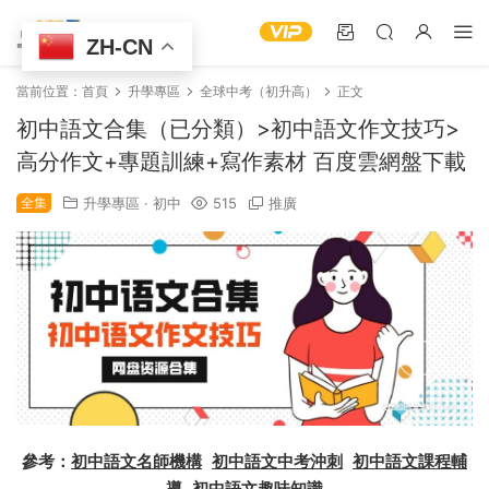
ZH-CN
當前位置：
首頁
升學專區
全球中考（初升高）
正文
初中語文合集（已分類）>初中語文作文技巧>
高分作文+專題訓練+寫作素材 百度雲網盤下載
全集
升學專區
·
初中
515
推廣
參考：
初中語文名師機構
初中語文中考沖刺
初中語文課程輔
導
初中語文趣味知識