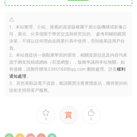
1、本站整理、介紹、推薦的資源版權屬于原出版機構或影像公
司，展示、分享僅限于學習交流與研究目的、 參考和輔助購買
決策，不得以任何理由在商業行爲中使用，否則後果請用戶自
負。
2、本站僅提供一個觀摩學習的環境，相關資源信息及内容均來
源于網友投稿或網絡（百度網盤），版權争議與本站無關。如
有侵權，請郵件聯系3360166@qq.com 删除處理。詳見
權利
通知處理
。
3、若您喜歡該電子資源，敬請購買注冊實體産品，獲得更好的
技術支持與客戶服務。
賞
0
0