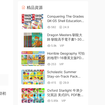
精品資源
Conquering The Grades
GK-G5 Shell Education征
服全科系列練習冊合集 全
582
24.9
彩PDF 百度雲網盤下載
Dragon Masters 馴龍大
師 馴龍高手電子書1-30
冊 英文原版PDF電子版
5.9k
VIP
+MP3音頻+動畫 學樂大
樹橋梁書 百度網盤下載
Horrible Geography 可怕
的地理1-16冊英文版PDF
電子書深度解析與閱讀指
253
VIP
南 英國加拿大地理協會銀
獎 百度雲網盤下載
Scholastic Summer
Stay-on-Track Pack
PreK-GK-G1-G2-G3-G4-
415
29.9
G5-G6 學樂幼兒園小學暑
期分級練習冊全7冊PDF
Oxford Starlight 牛津少
助初
電子版
兒英語 美式EFL PDF教材
練習冊 MP3音頻 MP4視
5.95k
VIP
頻 教學課件 百度網盤下