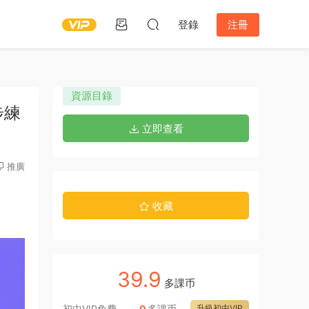
登錄
注冊
資源目錄
步練
立即查看
推廣
收藏
39.9
多課币
初中VIP免費
0
多課币
升級初中VIP