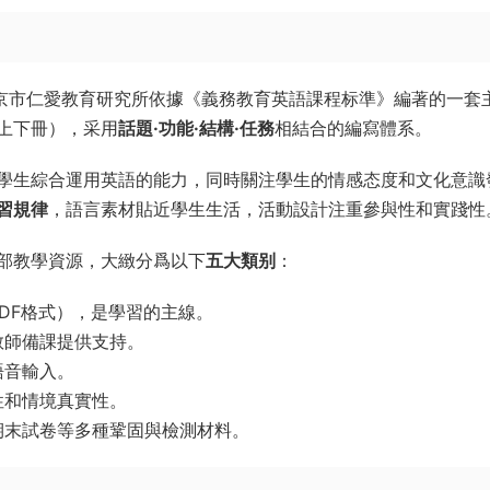
北京市仁愛教育研究所依據《義務教育英語課程标準》編著的一套
上下冊），采用
話題·功能·結構·任務
相結合的編寫體系。
學生綜合運用英語的能力，同時關注學生的情感态度和文化意識
習規律
，語言素材貼近學生生活，活動設計注重參與性和實踐性
部教學資源，大緻分爲以下
五大類别
：
DF格式），是學習的主線。
教師備課提供支持。
語音輸入。
性和情境真實性。
期末試卷等多種鞏固與檢測材料。