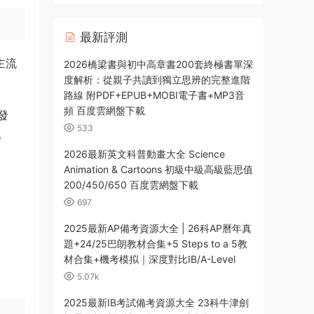
載
最新評測
主流
2026橋梁書與初中高章書200套終極書單深
度解析：從親子共讀到獨立思辨的完整進階
路線 附PDF+EPUB+MOBI電子書+MP3音
頻 百度雲網盤下載
發
533
。
2026最新英文科普動畫大全 Science
Animation & Cartoons 初級中級高級藍思值
200/450/650 百度雲網盤下載
697
2025最新AP備考資源大全 | 26科AP曆年真
題+24/25巴朗教材合集+5 Steps to a 5教
材合集+機考模拟｜深度對比IB/A-Level
5.07k
2025最新IB考試備考資源大全 23科牛津劍