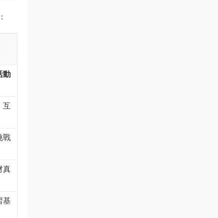
：
活動
，互
挑戰
材真
習基