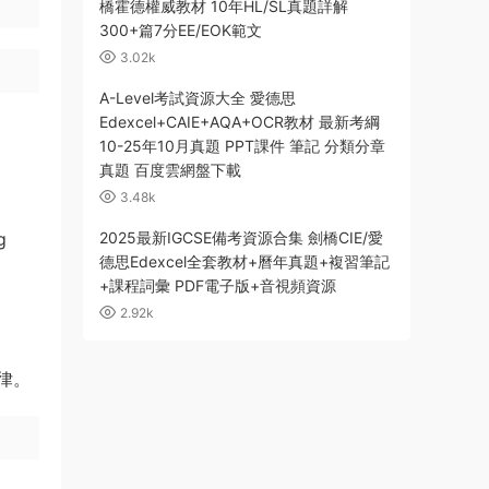
橋霍德權威教材 10年HL/SL真題詳解
300+篇7分EE/EOK範文
3.02k
A-Level考試資源大全 愛德思
Edexcel+CAIE+AQA+OCR教材 最新考綱
10-25年10月真題 PPT課件 筆記 分類分章
真題 百度雲網盤下載
3.48k
g
2025最新IGCSE備考資源合集 劍橋CIE/愛
德思Edexcel全套教材+曆年真題+複習筆記
+課程詞彙 PDF電子版+音視頻資源
2.92k
律。