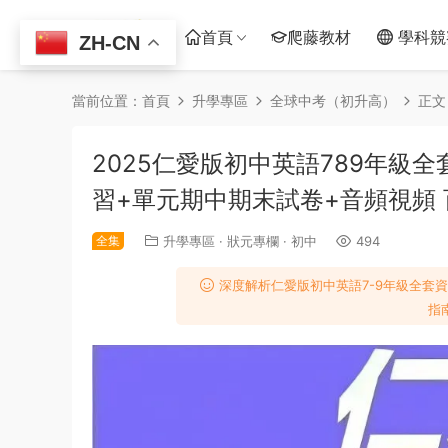
首頁
爬藤教材
學科競
ZH-CN
當前位置：
首頁
升學專區
全球中考（初升高）
正文
2025仁愛版初中英語789年級全
習+單元期中期末試卷+音頻視頻
全集
升學專區
·
狀元專欄
·
初中
494
深度解析仁愛版初中英語7-9年級全套
指