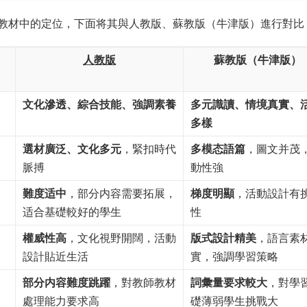
教材中的定位，下面将其與人教版、蘇教版（牛津版）進行對比
人教版
蘇教版（牛津版）
文化滲透、綜合技能、強調素養
多元識讀、情境真實、
多樣
選材廣泛、文化多元
，緊扣時代
多模态語篇
，圖文并茂
脈搏
動性強
難度适中
，部分内容需要拓展，
梯度明顯
，活動設計有
适合基礎較好的學生
性
權威性高
，文化視野開闊，活動
版式設計精美
，語言素
設計貼近生活
實，強調學習策略
部分内容難度跳躍
，對教師教材
詞彙量要求較大
，對學
處理能力要求高
礎薄弱學生挑戰大