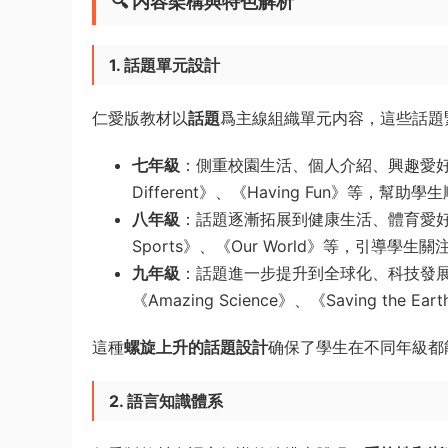
🔍
内容架構與特色解析
1. 話題單元設計
仁愛版教材以
話題
爲主線組織單元内容，這些話題
七年級
：側重校園生活、個人介紹、興趣愛好等基礎話
Different》、《Having Fun》等，
八年級
：話題逐漸拓展到健康生活、體育愛好、環境
Sports》、《Our World》等，引導學
九年級
：話題進一步提升到全球化、科技發展、環
《Amazing Science》、《Saving th
這種
螺旋上升的話題設計
确保了學生在不同年級都
2. 語言知識體系