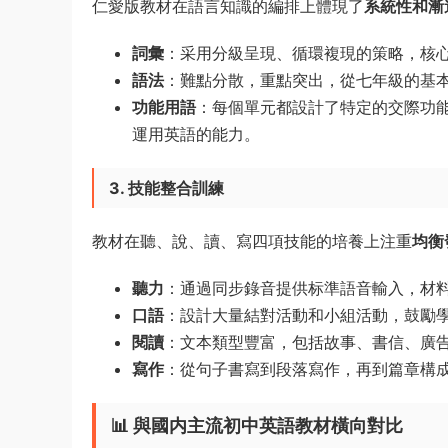
仁愛版教材在語言知識的編排上體現了
系統性和漸
詞彙
：采用分級呈現、循環複現的策略，核
語法
：難點分散，重點突出，從七年級的基
功能用語
：每個單元都設計了特定的交際功
運用英語的能力。
3. 技能整合訓練
教材在聽、說、讀、寫四項技能的培養上注重
均衡
聽力
：通過同步錄音提供标準語音輸入，材
口語
：設計大量結對活動和小組活動，鼓勵
閱讀
：文本類型豐富，包括故事、書信、廣
寫作
：從句子書寫到段落寫作，再到篇章構
📊
與國内主流初中英語教材橫向對比