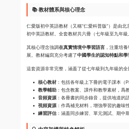
📚
教材體系與核心理念
仁愛版初中英語教材（又稱“仁愛科普版”）是由
初中英語教材。全套教材共六冊（七年級至九年級
其核心理念強調
在真實情境中學習語言
，注重培養
展。教材編寫充分考慮了
中國學生的認知特點和學
這套資源非常完整，涵蓋了從七年級到九年級的全
核心教材
：包括各年級上下冊的電子課本（P
教學輔助
：包含教案、課件和教學素材，爲
音頻資源
：各冊書的同步錄音，提供地道的
視頻資源
：作爲補充材料，增強學習的趣味
練習評估
：涵蓋同步練習、單元測試、期中