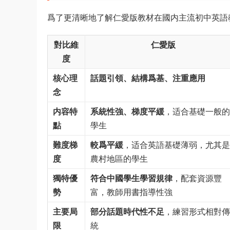
爲了更清晰地了解仁愛版教材在國内主流初中英語
對比維
仁愛版
度
核心理
話題引領、結構爲基、注重應用
念
内容特
系統性強、梯度平緩
，适合基礎一般的
點
學生
難度梯
較爲平緩
，适合英語基礎薄弱，尤其是
度
農村地區的學生
獨特優
符合中國學生學習規律
，配套資源豐
勢
富，教師用書指導性強
主要局
部分話題時代性不足
，練習形式相對傳
限
統