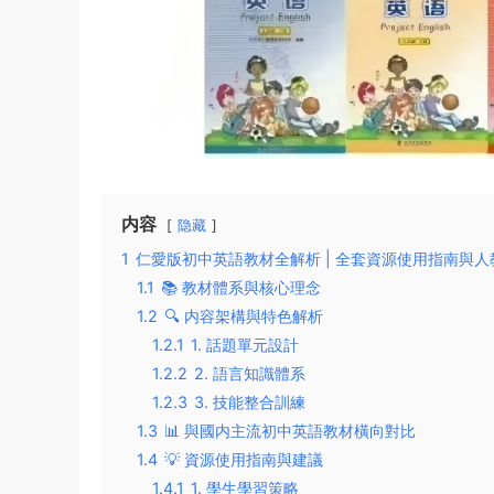
内容
隐藏
1
仁愛版初中英語教材全解析 | 全套資源使用指南與
1.1
📚 教材體系與核心理念
1.2
🔍 内容架構與特色解析
1.2.1
1. 話題單元設計
1.2.2
2. 語言知識體系
1.2.3
3. 技能整合訓練
1.3
📊 與國内主流初中英語教材橫向對比
1.4
💡 資源使用指南與建議
1.4.1
1. 學生學習策略