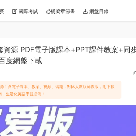
賽
國際考試
橋梁章節書
網盤目錄
套資源 PDF電子版課本+PPT課件教案+同
 百度網盤下載
資源！含電子課本、教案、視頻、習題，對比人教版蘇教版，附下載
南，生活化英語學習必備！