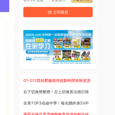
立即購買
G1-G12普娃爬藤路徑規劃時間表附資源
右下切換簡繁體！左上切換英法德日韓
全美TOP3在線中學！報名贈終身SVIP
學霸必備百度雲網盤教育資源資料目錄