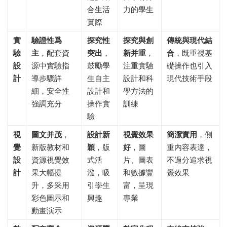
合生活
力的學生
實際
實
驗證性爲
探究性
探究與創
傳統與現代結
驗
主
，配套資
突出
，
新并重
，
合
，既重視基
設
源中實驗指
鼓勵學
注重實驗
礎操作也引入
計
導步驟詳
生自主
設計和科
現代技術手段
細，安全性
設計和
學方法的
強調充分
操作實
訓練
驗
視
圖文并茂
，
設計新
視覺效果
簡潔實用
，側
覺
新版教材和
穎
，版
好
，圖
重内容表達，
設
資源視覺效
式活
片、圖表
不過分追求視
計
果大幅提
潑，吸
和數據豐
覺效果
升，多采用
引學生
富，呈現
彩色圖示和
興趣
專業
動畫演示