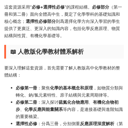
這套資源采用"
必修+選擇性必修
"的課程結構。
必修部分
（第一
冊和第二冊）面向全體高中生，奠定了化學學科的基礎知識和
核心概念；
選擇性必修部分
則爲選擇化學方向深入學習的學生
提供了更廣泛、更深入的知識内容，包括化學反應原理、物質
結構與性質、有機化學基礎等。
📖 人教版化學教材體系解析
要深入理解這套資源，首先需要了解人教版高中化學教材的整
體結構：
必修第一冊
：聚焦
化學的基本概念和原理
，如物質分類與
轉化、鈉/氯元素特性、原子結構與元素周期律等。
必修第二冊
：深入探讨
硫氮化合物應用
、
有機化合物初
步
、
化學反應與能量關系
等内容，是連接基礎與進階知識
的重要橋梁。
選擇性必修
：分爲三冊，分别側重
反應原理深度解析
（第