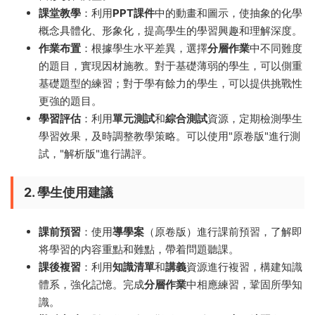
課堂教學
：利用
PPT課件
中的動畫和圖示，使抽象的化學
概念具體化、形象化，提高學生的學習興趣和理解深度。
作業布置
：根據學生水平差異，選擇
分層作業
中不同難度
的題目，實現因材施教。對于基礎薄弱的學生，可以側重
基礎題型的練習；對于學有餘力的學生，可以提供挑戰性
更強的題目。
學習評估
：利用
單元測試
和
綜合測試
資源，定期檢測學生
學習效果，及時調整教學策略。可以使用"原卷版"進行測
試，"解析版"進行講評。
2. 學生使用建議
課前預習
：使用
導學案
（原卷版）進行課前預習，了解即
将學習的内容重點和難點，帶着問題聽課。
課後複習
：利用
知識清單
和
講義
資源進行複習，構建知識
體系，強化記憶。完成
分層作業
中相應練習，鞏固所學知
識。