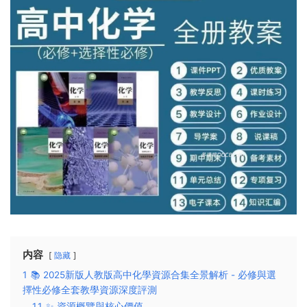
内容
隐藏
1
📚 2025新版人教版高中化學資源合集全景解析 - 必修與選
擇性必修全套教學資源深度評測
1.1
✨ 資源概覽與核心價值