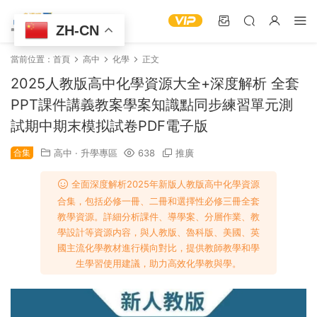
ZH-CN
當前位置：
首頁
高中
化學
正文
2025人教版高中化學資源大全+深度解析 全套
PPT課件講義教案學案知識點同步練習單元測
試期中期末模拟試卷PDF電子版
合集
高中
·
升學專區
638
推廣
全面深度解析2025年新版人教版高中化學資源
合集，包括必修一冊、二冊和選擇性必修三冊全套
教學資源。詳細分析課件、導學案、分層作業、教
學設計等資源内容，與人教版、魯科版、美國、英
國主流化學教材進行橫向對比，提供教師教學和學
生學習使用建議，助力高效化學教與學。