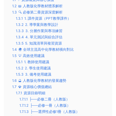
1.2
📖 人教版化學教材體系解析
1.3
🔍 必修第二冊資源深度解析
1.3.1
1. 課件資源（PPT教學課件）
1.3.2
2. 導學案與教學設計
1.3.3
3. 分層作業與專項練習
1.3.4
4. 單元測試與綜合評估
1.3.5
5. 知識清單與複習資源
1.4
🌍 全球主流高中化學教材橫向對比
1.5
💡 高效使用建議
1.5.1
1. 教師使用建議
1.5.2
2. 學生使用建議
1.5.3
3. 備考使用建議
1.6
🔮 人教版化學教材的發展趨勢
1.7
💎 資源核心價值總結
1.7.1
資源目錄明細
1.7.1.1
├──必修二冊（人教版）
1.7.1.2
├──必修一冊（人教版）
1.7.1.3
├──選擇性必修1冊（人教版）