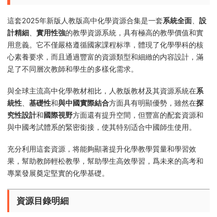
這套2025年新版人教版高中化學資源合集是一套
系統全面
、
設
計精細
、
實用性強
的教學資源系統，具有極高的教學價值和實
用意義。它不僅嚴格遵循國家課程标準，體現了化學學科的核
心素養要求，而且通過豐富的資源類型和細緻的内容設計，滿
足了不同層次教師和學生的多樣化需求。
與全球主流高中化學教材相比，人教版教材及其資源系統在
系
統性
、
基礎性
和
與中國實際結合
方面具有明顯優勢，雖然在
探
究性設計
和
國際視野
方面還有提升空間，但豐富的配套資源和
與中國考試體系的緊密銜接，使其特别适合中國師生使用。
充分利用這套資源，将能夠顯著提升化學教學質量和學習效
果，幫助教師輕松教學，幫助學生高效學習，爲未來的高考和
專業發展奠定堅實的化學基礎。
資源目錄明細