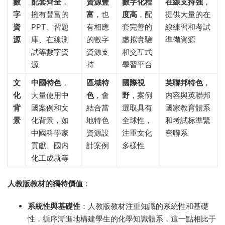
數
配套齊全
，
資源豐
數字化程
在線支持強
，
字
擁有豐富的
富
，也
度高
，配
提供大量的在
資
PPT、習題
有相應
套完善的
線練習和考試
源
庫、在線測
的數字
虛拟實驗
準備資源
試等數字資
資源支
和交互式
源
持
學習平台
文
中國特色
，
區域特
國際視
英聯邦特色
，
化
大量使用中
色
，會
野
，案例
内容與英聯邦
背
國案例和文
結合當
選取具有
國家教育體系
景
化背景，如
地特色
全球性，
和考試标準緊
中國科學家
資源設
注重文化
密聯系
貢獻、國内
計案例
多樣性
化工成就等
人教版教材的獨特價值
：
系統性與基礎性
：人教版教材注重知識的系統性和基礎
性，循序漸進地構建學生的化學知識體系，這一點相比于