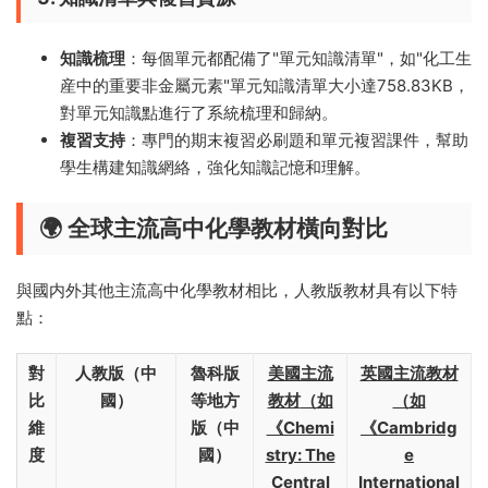
知識梳理
：每個單元都配備了"單元知識清單"，如"化工生
産中的重要非金屬元素"單元知識清單大小達758.83KB，
對單元知識點進行了系統梳理和歸納。
複習支持
：專門的期末複習必刷題和單元複習課件，幫助
學生構建知識網絡，強化知識記憶和理解。
🌍 全球主流高中化學教材橫向對比
與國内外其他主流高中化學教材相比，人教版教材具有以下特
點：
對
人教版（中
魯科版
美國主流
英國主流教材
比
國）
等地方
教材
（如
（如
維
版（中
《Chemi
《Cambridg
度
國）
stry: The
e
Central
International