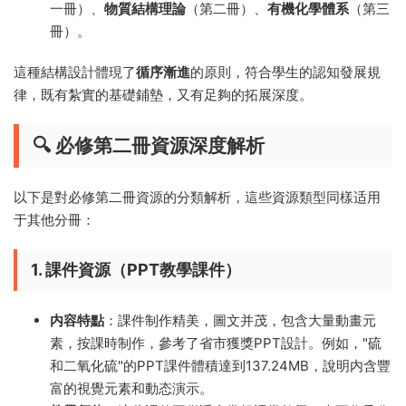
一冊）、
物質結構理論
（第二冊）、
有機化學體系
（第三
冊）。
這種結構設計體現了
循序漸進
的原則，符合學生的認知發展規
律，既有紮實的基礎鋪墊，又有足夠的拓展深度。
🔍 必修第二冊資源深度解析
以下是對必修第二冊資源的分類解析，這些資源類型同樣适用
于其他分冊：
1. 課件資源（PPT教學課件）
内容特點
：課件制作精美，圖文并茂，包含大量動畫元
素，按課時制作，參考了省市獲獎PPT設計。例如，"硫
和二氧化硫"的PPT課件體積達到137.24MB，說明内含豐
富的視覺元素和動态演示。