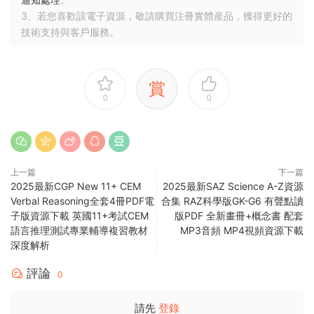
3、若您喜歡該電子資源，敬請購買注冊實體産品，獲得更好的
技術支持與客戶服務。
賞
0
0
上一篇
下一篇
2025最新CGP New 11+ CEM
2025最新SAZ Science A-Z資源
Verbal Reasoning全套4冊PDF電
合集 RAZ科學版GK-G6 有聲點讀
子版資源下載 英國11+考試CEM
版PDF 全新畫冊+概念書 配套
語言推理測試專業輔導複習教材
MP3音頻 MP4視頻資源下載
深度解析
評論
0
請先
登錄