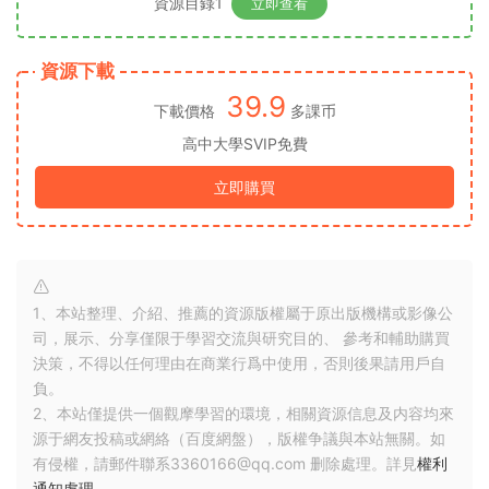
資源目錄1
立即查看
資源下載
39.9
下載價格
多課币
高中大學SVIP免費
立即購買
1、本站整理、介紹、推薦的資源版權屬于原出版機構或影像公
司，展示、分享僅限于學習交流與研究目的、 參考和輔助購買
決策，不得以任何理由在商業行爲中使用，否則後果請用戶自
負。
2、本站僅提供一個觀摩學習的環境，相關資源信息及内容均來
源于網友投稿或網絡（百度網盤），版權争議與本站無關。如
有侵權，請郵件聯系3360166@qq.com 删除處理。詳見
權利
通知處理
。