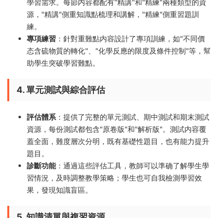
學習需求。每節内容都配有"精講"和"精練"兩種類型的資
源，"精講"側重知識點梳理和講解，"精練"側重習題訓
練。
專項練習
：針對重難點内容設計了專項訓練，如"不同價
态含硫物質的轉化"、"化學反應的限度及條件控制"等，幫
助學生突破學習難點。
4. 單元測試與綜合評估
評估體系
：提供了完整的單元測試、期中測試和期末測試
資源，每份測試都包含"原卷版"和"解析版"。測試内容覆
蓋全面，難度層次分明，既有基礎性題目，也有能力提升
題目。
診斷功能
：通過這些評估工具，教師可以準确了解學生學
習情況，及時調整教學策略；學生也可自我檢測學習效
果，發現知識盲區。
5. 知識清單與複習資源