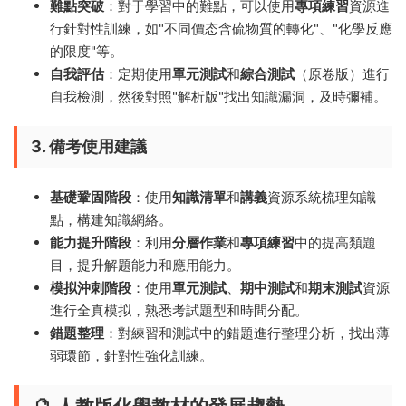
難點突破
：對于學習中的難點，可以使用
專項練習
資源進
行針對性訓練，如"不同價态含硫物質的轉化"、"化學反應
的限度"等。
自我評估
：定期使用
單元測試
和
綜合測試
（原卷版）進行
自我檢測，然後對照"解析版"找出知識漏洞，及時彌補。
3. 備考使用建議
基礎鞏固階段
：使用
知識清單
和
講義
資源系統梳理知識
點，構建知識網絡。
能力提升階段
：利用
分層作業
和
專項練習
中的提高類題
目，提升解題能力和應用能力。
模拟沖刺階段
：使用
單元測試
、
期中測試
和
期末測試
資源
進行全真模拟，熟悉考試題型和時間分配。
錯題整理
：對練習和測試中的錯題進行整理分析，找出薄
弱環節，針對性強化訓練。