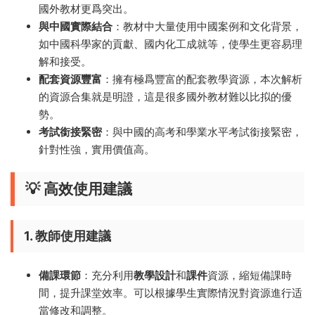
國外教材更爲突出。
與中國實際結合
：教材中大量使用中國案例和文化背景，
如中國科學家的貢獻、國内化工成就等，使學生更容易理
解和接受。
配套資源豐富
：擁有極爲豐富的配套教學資源，本次解析
的資源合集就是明證，這是很多國外教材難以比拟的優
勢。
考試銜接緊密
：與中國的高考和學業水平考試銜接緊密，
針對性強，實用價值高。
💡 高效使用建議
1. 教師使用建議
備課環節
：充分利用
教學設計
和
課件
資源，縮短備課時
間，提升課堂效率。可以根據學生實際情況對資源進行适
當修改和調整。