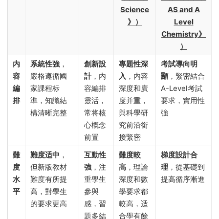
Science
AS and A
》）
Level
Chemistry》
）
内
系統性強
，
創新設
專題性深
考試導向明
容
嚴格遵循國
計
，内
入
，内容
顯
，緊密結合
編
家課程标
容編排
深度和廣
A-Level考試
排
準，知識結
靈活，
度并重，
要求，實用性
構清晰完整
常将核
與科學研
強
心概念
究前沿銜
前置
接緊密
難
難度适中
，
互動性
難度較
梯度設計合
度
但新版教材
強
，注
高
，理論
理
，從基礎到
水
難度有所提
重學生
深度和數
提高循序漸進
平
高，對學生
參與
學要求都
的要求更高
感，習
較高，适
題多結
合學有餘