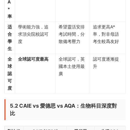
A
*
率
适
學術能力強，追
希望靈活安排
追求更高A*
合
求頂尖院校認可
考試時間，分
率，對非母語
學
度
散備考壓力
考生較爲友好
生
全
全球認可度最高
全球認可，英
認可度逐漸提
球
國本土使用最
升
認
廣
可
度
5.2 CAIE vs 愛德思 vs AQA：生物科目深度對
比