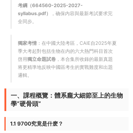
考綱（664560-2025-2027-
syllabus.pdf）
，确保内容與最新考試要求完
全同步。
獨家考情
：在中國大陸考區，CAIE自2025年夏
季大考起對包括生物在内的六大熱門科目首次
啓用
獨立命題試卷
，本合集所收錄的最新真題
将更精準地反映中國區考生的實戰難度和出題
邏輯。
一、課程概覽：體系龐大細節至上的生物
學“硬骨頭”
1.1 9700究竟是什麽？