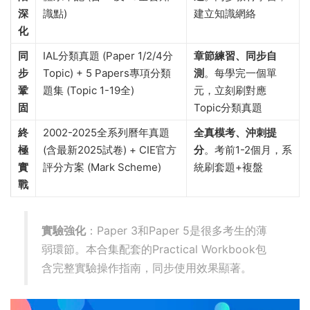
深
識點)
建立知識網絡
化
同
IAL分類真題 (Paper 1/2/4分
章節練習、同步自
步
Topic) + 5 Papers專項分類
測
。每學完一個單
鞏
題集 (Topic 1-19全)
元，立刻刷對應
固
Topic分類真題
終
2002-2025全系列曆年真題
全真模考、沖刺提
極
(含最新2025試卷) + CIE官方
分
。考前1-2個月，系
實
評分方案 (Mark Scheme)
統刷套題+複盤
戰
實驗強化
：Paper 3和Paper 5是很多考生的薄
弱環節。本合集配套的Practical Workbook包
含完整實驗操作指南，同步使用效果顯著。