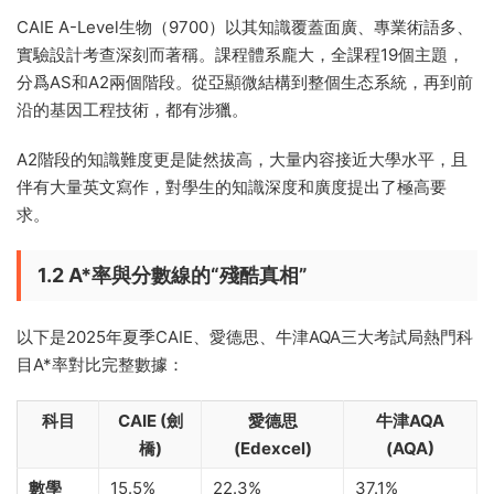
CAIE A-Level生物（9700）以其知識覆蓋面廣、專業術語多、
實驗設計考查深刻而著稱。課程體系龐大，全課程19個主題，
分爲AS和A2兩個階段。從亞顯微結構到整個生态系統，再到前
沿的基因工程技術，都有涉獵。
A2階段的知識難度更是陡然拔高，大量内容接近大學水平，且
伴有大量英文寫作，對學生的知識深度和廣度提出了極高要
求。
1.2 A*率與分數線的“殘酷真相”
以下是2025年夏季CAIE、愛德思、牛津AQA三大考試局熱門科
目A*率對比完整數據：
科目
CAIE (劍
愛德思
牛津AQA
橋)
(Edexcel)
(AQA)
數學
15.5%
22.3%
37.1%