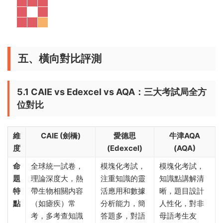
五、橫向對比評測
5.1 CAIE vs Edexcel vs AQA：三大考試局全方
位對比
維
CAIE (劍橋)
愛德思
牛津AQA
度
(Edexcel)
(AQA)
命
全球統一試卷，
模塊化考試，
模塊化考試，
題
理論深度大，熱
注重知識的靈
知識點講解清
特
帶生物相關内容
活應用和數據
晰，題目設計
點
（如瘧疾）常
分析能力，簡
人性化，對非
考，多考查知識
答題多，對語
母語考生友