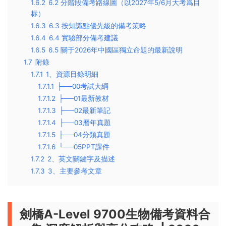
1.6.2
6.2 分階段備考路線圖（以2027年5/6月大考爲目
标）
1.6.3
6.3 按知識點優先級的備考策略
1.6.4
6.4 實驗部分備考建議
1.6.5
6.5 關于2026年中國區獨立命題的最新說明
1.7
附錄
1.7.1
1、資源目錄明細
1.7.1.1
├──00考試大綱
1.7.1.2
├──01最新教材
1.7.1.3
├──02最新筆記
1.7.1.4
├──03曆年真題
1.7.1.5
├──04分類真題
1.7.1.6
└──05PPT課件
1.7.2
2、英文關鍵字及描述
1.7.3
3、主要參考文章
劍橋A-Level 9700生物備考資料合