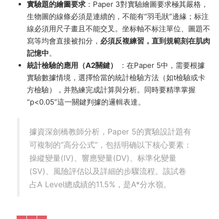
實驗題的繪圖要求
：Paper 3對實驗繪圖要求極其嚴格，
生物圖的線條必須是連續的，不能有“羽毛狀”邊緣；标注
線必須用尺子畫且不能交叉。坐标軸不标注單位、圖題不
寫等均會直接被扣分，
必須反複練習，直到規範刻在肌肉
記憶中
。
統計檢驗的應用（A2關鍵）
：在Paper 5中，需要根據
實驗數據情境，選擇恰當的統計檢驗方法（如t檢驗或卡
方檢驗），并熟練完成計算與分析。同時要精準掌握
“p<0.05”這一關鍵判據的邏輯表達。
據資深劍橋教師分析，Paper 5的實驗設計題有
可複制的“高分公式”，包括明确以下核心要素：
操縱變量(IV)、響應變量(DV)、标準化變量
(SV)、風險評估以及詳細的步驟流程。該試卷
占A Level總成績的11.5%，是A*分水嶺。