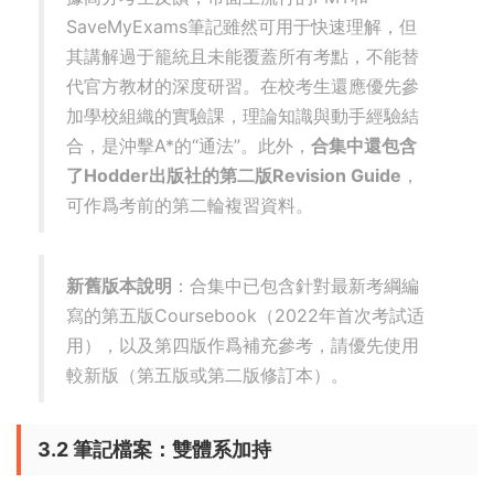
SaveMyExams筆記雖然可用于快速理解，但
其講解過于籠統且未能覆蓋所有考點，不能替
代官方教材的深度研習。在校考生還應優先參
加學校組織的實驗課，理論知識與動手經驗結
合，是沖擊A*的“通法”。此外，
合集中還包含
了Hodder出版社的第二版Revision Guide
，
可作爲考前的第二輪複習資料。
新舊版本說明
：合集中已包含針對最新考綱編
寫的第五版Coursebook（2022年首次考試适
用），以及第四版作爲補充參考，請優先使用
較新版（第五版或第二版修訂本）。
3.2 筆記檔案：雙體系加持