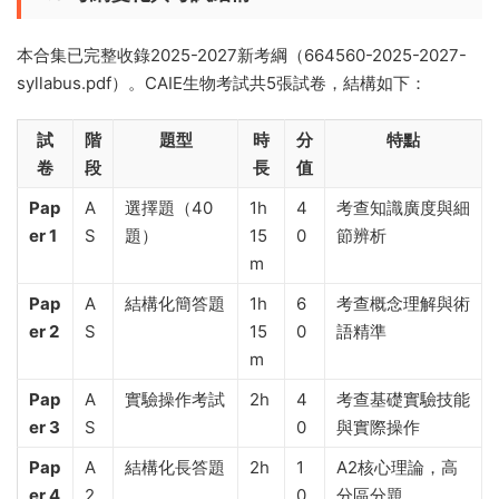
本合集已完整收錄2025-2027新考綱（664560-2025-2027-
syllabus.pdf）。CAIE生物考試共5張試卷，結構如下：
試
階
題型
時
分
特點
卷
段
長
值
Pap
A
選擇題（40
1h
4
考查知識廣度與細
er 1
S
題）
15
0
節辨析
m
Pap
A
結構化簡答題
1h
6
考查概念理解與術
er 2
S
15
0
語精準
m
Pap
A
實驗操作考試
2h
4
考查基礎實驗技能
er 3
S
0
與實際操作
Pap
A
結構化長答題
2h
1
A2核心理論，高
er 4
2
0
分區分題