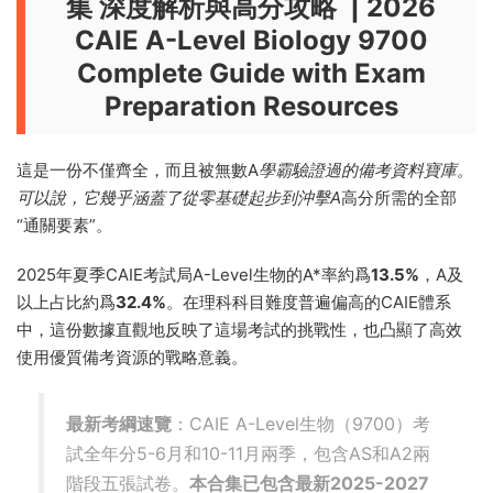
集 深度解析與高分攻略 | 2026
CAIE A-Level Biology 9700
Complete Guide with Exam
Preparation Resources
這是一份不僅齊全，而且被無數A
學霸驗證過的備考資料寶庫。
可以說，它幾乎涵蓋了從零基礎起步到沖擊A
高分所需的全部
“通關要素”。
2025年夏季CAIE考試局A-Level生物的A*率約爲
13.5%
，A及
以上占比約爲
32.4%
。在理科科目難度普遍偏高的CAIE體系
中，這份數據直觀地反映了這場考試的挑戰性，也凸顯了高效
使用優質備考資源的戰略意義。
最新考綱速覽
：CAIE A-Level生物（9700）考
試全年分5-6月和10-11月兩季，包含AS和A2兩
階段五張試卷。
本合集已包含最新2025-2027