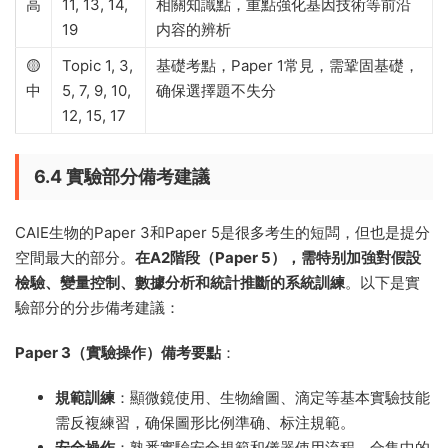
高
11, 13, 14,
相關知識點，重點強化基因技術等前沿
19
内容的辨析
🟡
Topic 1, 3,
基礎考點，Paper 1常見，需鞏固基礎，
中
5, 7, 9, 10,
确保選擇題不失分
12, 15, 17
6.4 實驗部分備考建議
CAIE生物的Paper 3和Paper 5是很多考生的短闆，但也是提分
空間最大的部分。
在A2階段（Paper 5），需特别加強對假設
檢驗、變量控制、數據分析和統計推斷的系統訓練
。以下是實
驗部分的分步備考建議：
Paper 3（實驗操作）備考要點
：
規範訓練
：顯微鏡使用、生物繪圖、滴定等基本實驗技能
需反複練習，确保圖形比例準确、标注規範。
安全操作
：熟悉實驗安全規範和儀器使用流程。合集中的