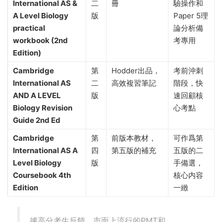
International AS &
二
冊
驗操作和
A Level Biology
版
Paper 5理
practical
論分析備
workbook (2nd
考專用
Edition)
Cambridge
第
Hodder出品，
考前沖刺
International AS
二
高效複習筆記
階段，快
AND A LEVEL
版
速回顧核
Biology Revision
心考點
Guide 2nd Ed
Cambridge
第
前版本教材，
可作爲第
International AS A
四
第五版的補充
五版的二
Level Biology
版
手備選，
Coursebook 4th
核心内容
Edition
一緻
據高分考生反饋，市面上流行的PMT和