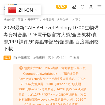
ZH-CN
當前位置：
首頁
升學專區
全球高考（大學入學）
正文
2026最新CAIE A-Level Biology 9700生物備
考資料合集 PDF電子版官方大綱/全套教材/真
題/PPT課件/知識點筆記/分類題集 百度雲網盤
下載
最新
升學專區
·
狀元專欄
·
高中
324
推廣
包含官方2025-2027考綱、官方教材（第五版
Coursebook&Workbook）、實驗練習冊、
SaveMyExams和ZNotes雙體系複習筆記、2002-
2025年完整真題、1010+頁Paper 1分類真題、
1818+頁Paper 2分類真題、1426+頁Paper 4分類
真題，以及全P1-P5按Topic分類的專項練習。完全
對标劍橋國際A-Level生物最新教學大綱，2026年
CAIE A-Level生物沖擊A/A*必備資源庫。