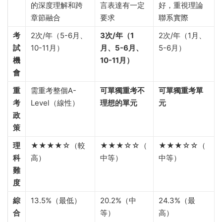
的深度理解和跨
言表達有一定
好，重視理論
章節融合
要求
聯系實際
考
2次/年（5-6月、
3次/年（1
2次/年（1月、
試
10-11月）
月、5-6月、
5-6月）
機
10-11月）
會
重
需重考整個A-
可單獨重考不
可單獨重考單
考
Level（線性）
理想的單元
元
政
策
理
★★★★☆（較
★★★☆☆（
★★★☆☆（
科
高）
中等）
中等）
難
度
綜
13.5%（最低）
20.2%（中
24.3%（最
合
等）
高）