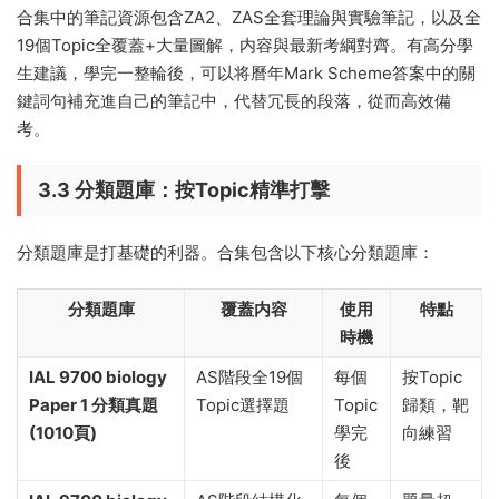
合集中的筆記資源包含ZA2、ZAS全套理論與實驗筆記，以及全
19個Topic全覆蓋+大量圖解，内容與最新考綱對齊。有高分學
生建議，學完一整輪後，可以将曆年Mark Scheme答案中的關
鍵詞句補充進自己的筆記中，代替冗長的段落，從而高效備
考。
3.3 分類題庫：按Topic精準打擊
分類題庫是打基礎的利器。合集包含以下核心分類題庫：
分類題庫
覆蓋内容
使用
特點
時機
IAL 9700 biology
AS階段全19個
每個
按Topic
Paper 1 分類真題
Topic選擇題
Topic
歸類，靶
(1010頁)
學完
向練習
後