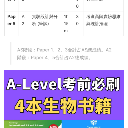
0
Pap
A
實驗設計與分
1h
3
考查高階實驗思維
er 5
2
析 (筆試)
15
0
與統計推理
m
AS階段：Paper 1、2、3合計占AS總成績。A2
階段：Paper 4、5合計占A2總成績。