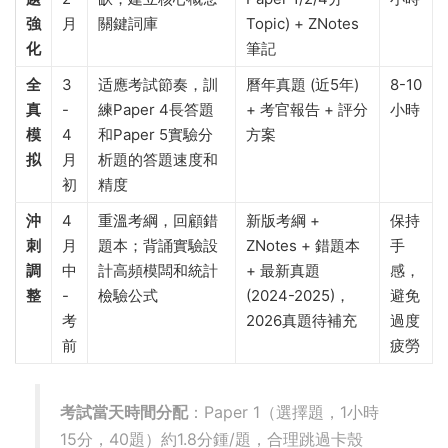
強
月
關鍵詞庫
Topic) + ZNotes
化
筆記
全
3
适應考試節奏，訓
曆年真題 (近5年)
8-10
真
-
練Paper 4長答題
+ 考官報告 + 評分
小時
模
4
和Paper 5實驗分
方案
拟
月
析題的答題速度和
初
精度
沖
4
重溫考綱，回顧錯
新版考綱 +
保持
刺
月
題本；背誦實驗設
ZNotes + 錯題本
手
調
中
計高頻模闆和統計
+ 最新真題
感，
整
-
檢驗公式
(2024-2025)，
避免
考
2026真題待補充
過度
前
疲勞
考試當天時間分配
：Paper 1（選擇題，1小時
15分，40題）約1.8分鍾/題，合理跳過卡殼