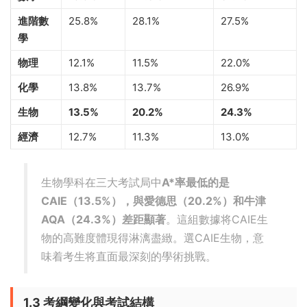
進階數
25.8%
28.1%
27.5%
學
物理
12.1%
11.5%
22.0%
化學
13.8%
13.7%
26.9%
生物
13.5%
20.2%
24.3%
經濟
12.7%
11.3%
13.0%
生物學科在三大考試局中
A*率最低的是
CAIE（13.5%），與愛德思（20.2%）和牛津
AQA（24.3%）差距顯著
。這組數據将CAIE生
物的高難度體現得淋漓盡緻。選CAIE生物，意
味着考生将直面最深刻的學術挑戰。
1.3 考綱變化與考試結構