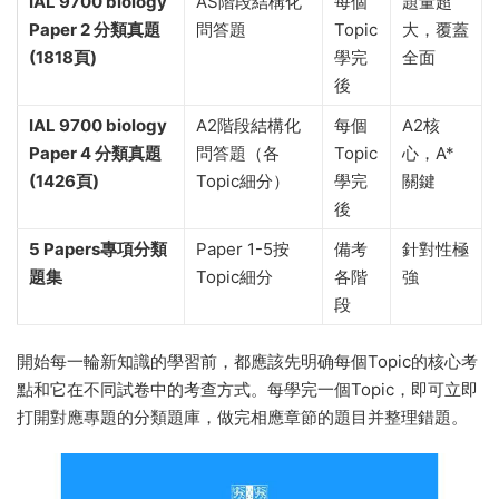
IAL 9700 biology
AS階段結構化
每個
題量超
Paper 2 分類真題
問答題
Topic
大，覆蓋
(1818頁)
學完
全面
後
IAL 9700 biology
A2階段結構化
每個
A2核
Paper 4 分類真題
問答題（各
Topic
心，A*
(1426頁)
Topic細分）
學完
關鍵
後
5 Papers專項分類
Paper 1-5按
備考
針對性極
題集
Topic細分
各階
強
段
開始每一輪新知識的學習前，都應該先明确每個Topic的核心考
點和它在不同試卷中的考查方式。每學完一個Topic，即可立即
打開對應專題的分類題庫，做完相應章節的題目并整理錯題。