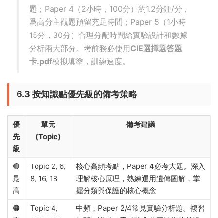
題；Paper 4（2小時，100分）約1.2分鍾/分，
爲高分主觀題預留充足時間；Paper 5（1小時
15分，30分）合理分配時間給實驗設計和數據
分析兩大部分。考前務必使用
CIE選擇題答題
卡.pdf
模拟填塗，訓練速度。
6.3 按知識點優先級的備考策略
優
單元
備考建議
先
(Topic)
級
🔴
Topic 2, 6,
核心高頻考點，Paper 4必考大題。深入
最
8, 16, 18
理解核心原理，熟練運用遺傳圖解，掌
高
握分類與保護的核心概念
🟠
Topic 4,
中頻，Paper 2/4常見實驗分析題。複習