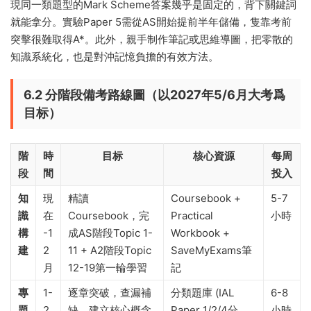
現同一類題型的Mark Scheme答案幾乎是固定的，背下關鍵詞
就能拿分。實驗Paper 5需從AS開始提前半年儲備，隻靠考前
突擊很難取得A*。此外，親手制作筆記或思維導圖，把零散的
知識系統化，也是對沖記憶負擔的有效方法。
6.2 分階段備考路線圖（以2027年5/6月大考爲
目标）
階
時
目标
核心資源
每周
段
間
投入
知
現
精讀
Coursebook +
5-7
識
在
Coursebook，完
Practical
小時
構
-1
成AS階段Topic 1-
Workbook +
建
2
11 + A2階段Topic
SaveMyExams筆
月
12-19第一輪學習
記
專
1-
逐章突破，查漏補
分類題庫 (IAL
6-8
題
2
缺，建立核心概念
Paper 1/2/4分
小時