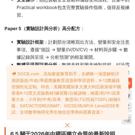
Practical workbook包含完整實驗操作指南，值得反複練
習。
Paper 5（實驗設計與分析）高分配方
：
實驗設計框架
：計劃部分清晰寫出方法、變量和安全注意
事項。遵循“假設 → 變量(IV/DV/CV) → 材料與步驟 → 數
據記錄與呈現 → 分析預測”的框架展開。
數據呈現與誤差分析
：數據表格和圖表繪制規範，結論需
基于數據。同時，讨論數據的可靠性、重複性，識别系統
DOC8.com，高知家庭教育助手，全網唯一深度解析評
誤差和随機誤差，并提出具體可行的改進方案。
測原版娃/牛娃/學霸爬藤教育資源和學習資料，K-12爬藤路
徑個性化定制。特色：美國英國加拿大澳大利亞新加坡中國
統計檢驗工具
：掌握t檢驗、卡方檢驗、Spearman等級相
香港K-12英文原版教材/練習冊/分級讀物，橋梁/初/中/高章
關的适用場景和計算方法。
書大全，小升初/中考/高考、雅思IELTS/托福TOEFL/劍橋5
刷題直擊
：集中刷Paper 5曆年真題，結合合集中的評分
級、SAT/ACT/GRE/GMAT、IGCSE/IB/AP/A-Level/DSE考
方案（Mark Scheme），重點分析标準答案的邏輯體系
試、全球數學物理化學生物信息學商科競賽資源！
和關鍵詞得分點。
6.5 關于2026年中國區獨立命題的最新說明