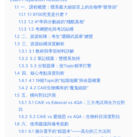
1.1
一、課程概覽：體系龐大細節至上的生物學“硬骨頭”
1.1.1
1.1 9700究竟是什麽？
1.1.2
1.2 A*率與分數線的“殘酷真相”
1.1.3
1.3 考綱變化與考試結構
1.2
二、資源矩陣：考生“通關武器庫”總覽
1.3
三、資源結構深度解析
1.3.1
3.1 教材與學習材料詳解
1.3.2
3.2 筆記檔案：雙體系加持
1.3.3
3.3 分類題庫：按Topic精準打擊
1.4
四、核心考點深度剖析
1.4.1
4.1 19個Topic的“知識地圖”與命題權重
1.4.2
4.2 CAIE生物獨有的“魔鬼細節”
1.5
五、橫向對比評測
1.5.1
5.1 CAIE vs Edexcel vs AQA：三大考試局全方位對
比
1.5.2
5.2 CAIE vs 愛德思 vs AQA：生物科目深度對比
1.6
六、使用建議與備考規劃
1.6.1
6.1 滿分選手的“錯題本”——高分的三大法則