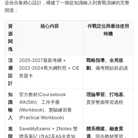
這份合集精心設計，構建了一個從知識輸入到實戰演練的完整
閉環：
資
核心内容
作戰定位與最佳使用
源
時機
闆
塊
頂
2025-2027最新考綱 +
戰略指導、全局規
層
2022-2024舊大綱對照 + CIE
劃
。備考開始前必讀
設
答題卡
計
知
官方教材(Coursebook
理論學習、打地基
。
識
4th/5th)、工作手冊
貫穿整個學習過程
輸
(Workbook)、實驗練習冊
入
(Practical Workbook)
進
SaveMyExams + ZNotes 雙
體系構建、融會貫
階
體系筆記 (含A2及AS全套知
通
。同步教材學習，