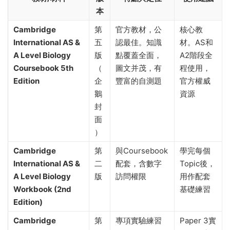
本
Cambridge
第
官方教材，公
核心教
International AS &
五
認最佳。知識
材。AS和
A Level Biology
版
點覆蓋全面，
A2階段全
Coursebook 5th
（
圖文并茂，有
程使用，
Edition
企
豐富的自測題
官方權威
鵝
資源
封
面
）
Cambridge
第
與Coursebook
學完每個
International AS &
二
配套，含數字
Topic後，
A Level Biology
版
訪問權限
用作配套
Workbook (2nd
基礎練習
Edition)
Cambridge
第
專項實驗練習
Paper 3實