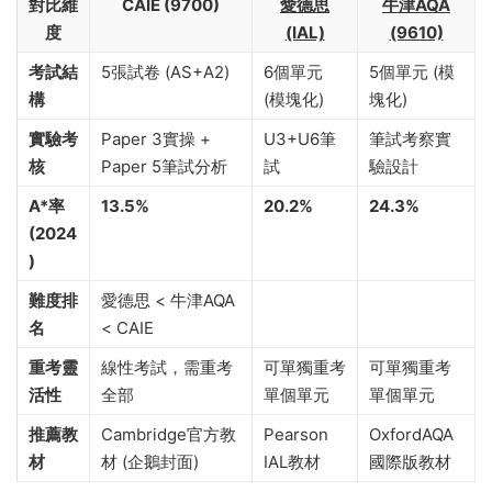
對比維
CAIE (9700)
愛德思
牛津AQA
度
(IAL)
(9610)
考試結
5張試卷 (AS+A2)
6個單元
5個單元 (模
構
(模塊化)
塊化)
實驗考
Paper 3實操 +
U3+U6筆
筆試考察實
核
Paper 5筆試分析
試
驗設計
A*率
13.5%
20.2%
24.3%
(2024
)
難度排
愛德思 < 牛津AQA
名
< CAIE
重考靈
線性考試，需重考
可單獨重考
可單獨重考
活性
全部
單個單元
單個單元
推薦教
Cambridge官方教
Pearson
OxfordAQA
材
材 (企鵝封面)
IAL教材
國際版教材