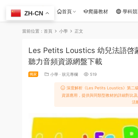
首頁
爬藤教材
學科競
ZH-CN
當前位置：
首頁
小學
正文
Les Petits Loustics 
聽力音頻資源網盤下載
獨家
小學
·
狀元專欄
519
深度解析《Les Petits Loust
資源應用，提供與同類型教材的詳細對比及
活