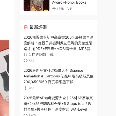
Award+Honor Books 紐
伯瑞兒童文學獎金獎銀獎
1.86k
VIP
獲獎作品合集1922-2024
全彩PDF MP3音頻 百度
雲網盤下載
最新評測
2026橋梁書與初中高章書200套終極書單深
度解析：從親子共讀到獨立思辨的完整進階
路線 附PDF+EPUB+MOBI電子書+MP3音
頻 百度雲網盤下載
534
2026最新英文科普動畫大全 Science
Animation & Cartoons 初級中級高級藍思值
200/450/650 百度雲網盤下載
700
2025最新AP備考資源大全 | 26科AP曆年真
題+24/25巴朗教材合集+5 Steps to a 5教
材合集+機考模拟｜深度對比IB/A-Level
5.07k