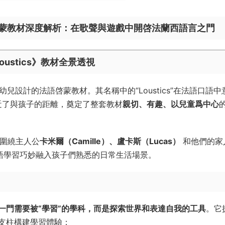
s》幼兒法語啓蒙教材深度解析：在歌聲與遊戲中開啓法蘭西語言之門
Loustics》教材全景透視
歲零基礎幼兒設計的法語啓蒙教材。其名稱中的“Loustics”在法語口語
拉近了與孩子的距離，奠定了整套教材
親切、有趣、以兒童爲中心
續圍繞主人公
卡米爾（Camille）、盧卡斯（Lucas）​
​ 和他們的
法語學習巧妙融入孩子們熟悉的日常生活場景。
一門需要被“學習”的學科，而是探索世界和表達自我的工具
。它
支柱構建學習體驗：