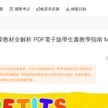
賽
國際考試
橋梁章節書
網盤目錄
幼兒法語啓蒙教材全解析 PDF電子版學生書教學指南 
ics》第二級幼兒法語啓蒙教材，全面介紹教材特色、教學指南使用方法和音頻
課堂實踐建議，幫助教師和家長充分利用這套以遊戲、歌曲和趣味
動爲核心的法語啓蒙資源。