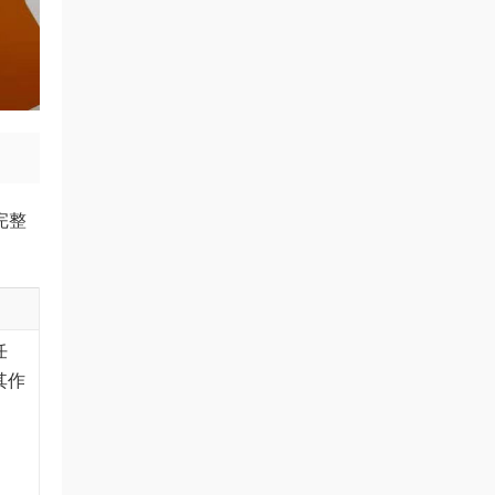
完整
任
其作