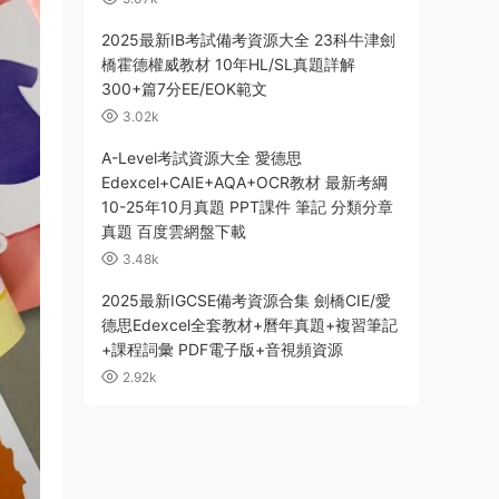
2025最新IB考試備考資源大全 23科牛津劍
橋霍德權威教材 10年HL/SL真題詳解
300+篇7分EE/EOK範文
3.02k
A-Level考試資源大全 愛德思
Edexcel+CAIE+AQA+OCR教材 最新考綱
10-25年10月真題 PPT課件 筆記 分類分章
真題 百度雲網盤下載
3.48k
2025最新IGCSE備考資源合集 劍橋CIE/愛
德思Edexcel全套教材+曆年真題+複習筆記
+課程詞彙 PDF電子版+音視頻資源
2.92k