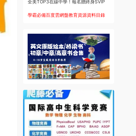
全美TOP3在線中學！報名贈終身SVIP
學霸必備百度雲網盤教育資源資料目錄