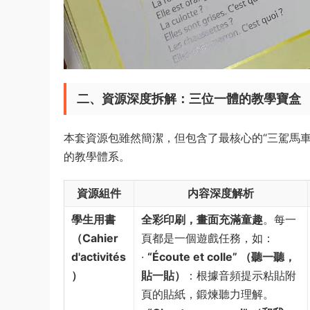
二、資源深度拆解：三位一體的教學寶盒
本套資源包雖然簡潔，但包含了最核心的“三駕馬
的教學體系。
資源組件
内容深度解析
學生用書
全彩印刷，畫面充滿童趣
。每一
（Cahier
頁都是一個遊戲任務，如：
d'activités
· ​
​“Écoute et colle” （聽一聽，
）​
貼一貼）​
​：根據音頻提示粘貼附
頁的貼紙，鍛煉聽力理解。