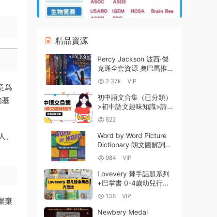
精品資源
Percy Jackson 波西·傑
克遜全套資源 奧巴馬推薦
必讀經典奇幻文學 高清
2.37k
VIP
中意爲
PDF EPUB MOBI 美音
MP3 百度雲網盤下載
初中語文合集（已分類）
的基
>初中語文趣味知識>詩詞
+文言文+名著+閱讀 百度
522
雲網盤下載
家人、
Word by Word Picture
Dictionary 朗文圖解詞典
全解析+PDF網盤資源下
984
VIP
載+全球經典情景式詞彙
學習工具對比評測
Lovevery 棘手話題系列
+巴掌書 0-4歲幼兒行爲
引導與情緒認知繪本PDF
138
VIP
摒棄
電子版 蒙氏早教資源合集
資源網盤下載
Newbery Medal