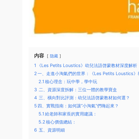
内容
隐藏
1
​​《Les Petits Loustics》幼兒法語啓蒙教材
2
​一、走進小淘氣們的世界：《Les Petits Loustic
2.1
​核心理念：玩中學，學中玩​
3
二、資源深度拆解：三位一體的教學寶盒​
4
三、橫向對比評測：幼兒法語啓蒙教材如何選？​​
5
​四、實戰指南：如何讓“小淘氣”們嗨起來？​​
5.1
​給老師和家長的實用建議：​​
5.2
​核心價值總結：​​
6
五、資源明細