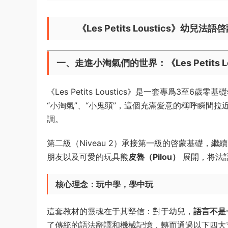
​《Les Petits Loustic
一、走進小淘氣們的世界：《Les Petits 
《Les Petits Loustics》是一套專爲3至6
“小淘氣”、“小鬼頭”，這個充滿愛意的稱呼瞬間
調。
第二級（Niveau 2）承接第一級的啓蒙基礎，繼
朋友以及可愛的玩具熊
皮魯（Pilou）​
​ 展開，将
核心理念：玩中學，學中玩
這套教材的靈魂在于其堅信：對于幼兒，​
語言不是
了傳統的語法翻譯和機械記憶，轉而通過以下四大