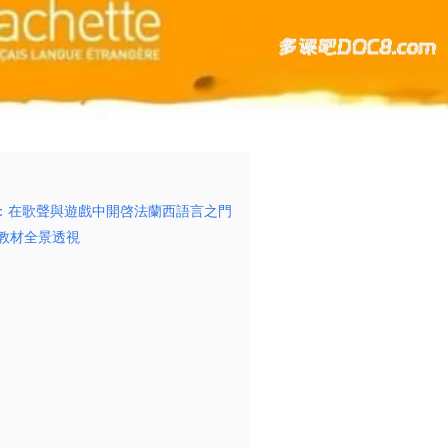
深度解析：在歌聲與遊戲中開啓法蘭西語言之門​
s》教材全景透視​