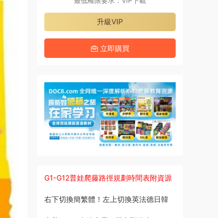
最低權限要求：VIP下載
升級VIP
立即購買
G1-G12普娃爬藤路徑規劃時間表附資源
右下切換簡繁體！左上切換英法德日韓