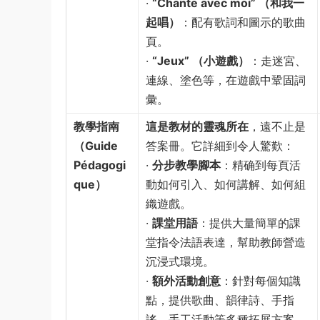
· ​
​“Chante avec moi” （和我一
起唱）​
​：配有歌詞和圖示的歌曲
頁。
· ​
​“Jeux” （小遊戲）​
​：走迷宮、
連線、塗色等，在遊戲中鞏固詞
彙。
教學指南
這是教材的靈魂所在
，遠不止是
（Guide
答案冊。它詳細到令人驚歎：
Pédagogi
· ​
分步教學腳本
​：精确到每頁活
que）​
動如何引入、如何講解、如何組
織遊戲。
· ​
課堂用語
​：提供大量簡單的課
堂指令法語表達，幫助教師營造
沉浸式環境。
· ​
額外活動創意
​：針對每個知識
點，提供歌曲、韻律詩、手指
謠、手工活動等多種拓展方案。