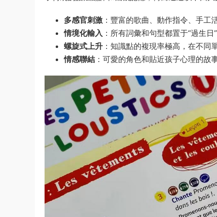
多感官刺激
​：豐富的歌曲、動作指令、手工
情境化輸入
​：所有詞彙和句型都置于“過生日
螺旋式上升
​：知識點的複現率極高，在不同
情感聯結
​：可愛的角色和貼近孩子心理的故