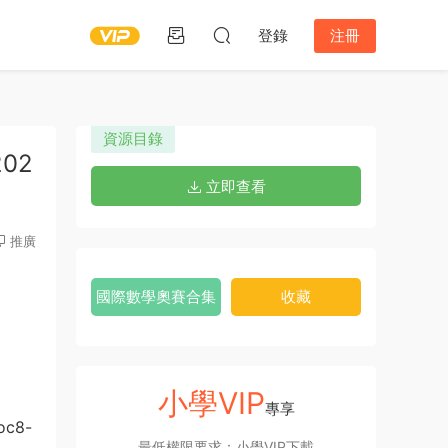
登錄
注冊
資源目錄
02
立即查看
推廣
國際數學奧賽合集
收藏
小學VIP
專享
c8-
最低權限要求：小學VIP下載