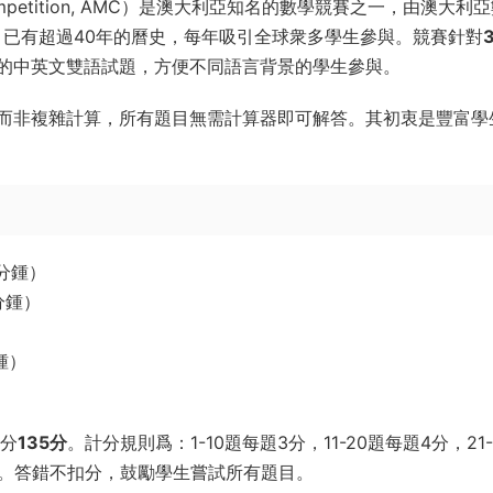
s Competition, AMC）是澳大利亞知名的數學競賽之一，由澳大利
來，已有超過40年的曆史，每年吸引全球衆多學生參與。競賽針對
的中英文雙語試題，方便不同語言背景的學生參與。
而非複雜計算，所有題目無需計算器即可解答。其初衷是豐富學
分鍾）
分鍾）
鍾）
總分
135分
。計分規則爲：1-10題每題3分，11-20題每題4分，21-
10分。答錯不扣分，鼓勵學生嘗試所有題目。