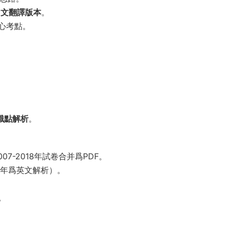
中文翻譯版本
。
心考點。
識點解析
。
07-2018年試卷合并爲PDF。
018年爲英文解析）。
。