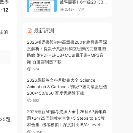
亞數學
數學競賽1-6年級20-33
屆初賽+複賽+決賽 PDF
3-12
3.42k
VIP
真題+答案+解析+講解視
頻MP4 百度雲網盤下載
最新評測
生的
2026橋梁書與初中高章書200套終極書單深
度解析：從親子共讀到獨立思辨的完整進階
路線 附PDF+EPUB+MOBI電子書+MP3音
頻 百度雲網盤下載
524
2026最新英文科普動畫大全 Science
Animation & Cartoons 初級中級高級藍思值
200/450/650 百度雲網盤下載
692
2025最新AP備考資源大全 | 26科AP曆年真
題+24/25巴朗教材合集+5 Steps to a 5教
25題
材合集+機考模拟｜深度對比IB/A-Level
5.05k