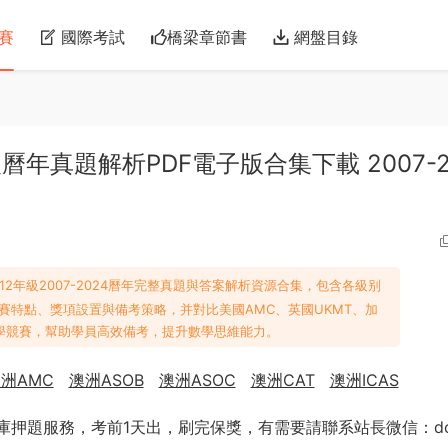
賽
國際考試
橋梁章節書
網盤目錄
級曆年真題解析PDF電子版合集下載 2007-2
12年級2007-2024曆年完整真題與答案解析資源合集，包含各級别
賽特點、獎項設置與備考策略，并對比美國AMC、英國UKMT、加
學競賽，幫助學員高效備考，提升數學思維能力。
洲AMC
澳洲ASOB
澳洲ASOC
澳洲CAT
澳洲ICAS
題庫押題服務，考前1天出，刷完保獎，有需要請聯系站長微信：do