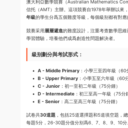
澳大利亞數學競賽（Australian Mathematic
信托（AMT）主辦。這項競賽自1978年舉辦以
年級
的學生分爲五個難度等級，每個級别都有對應
競賽采用
層層遞進
的難度設計，注重考查數學思維
學習體驗，培養他們成爲創造性問題解決者。
級别劃分與考試形式
：
A - Middle Primary
：小學三至四年級（60
B - Upper Primary
：小學五至六年級（60
C - Junior
：初一至初二年級（75分鍾）
D - Intermediate
：初三至高一年級（75分
E - Senior
：高二至高三年級（75分鍾）
試卷共
30道題
，包括25道選擇題和5道填空題，
每題5分，26-30題分值分别爲6、7、8、9、