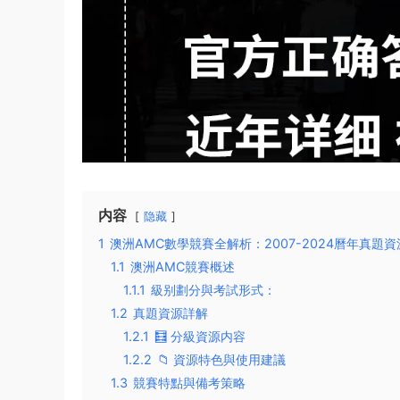
内容
隐藏
1
澳洲AMC數學競賽全解析：2007-2024曆年真題
1.1
澳洲AMC競賽概述
1.1.1
級别劃分與考試形式：
1.2
真題資源詳解
1.2.1
🧮 分級資源内容
1.2.2
📁 資源特色與使用建議
1.3
競賽特點與備考策略