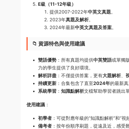
E級（11-12年級）
提供2007-2022年
中英文真題
。
2023年
真題及解析
。
2024年最新
中英文真題及答案
。
📁 資源特色與使用建議
雙語優勢
：所有真題均提供
中英雙語
或單獨
力的學生提供了良好環境。
解析詳盡
：不僅提供答案，更有
大題解析
、
持續更新
：合集包含了直至
2024年
的最新真
系統學習
：
知識點解析
文檔幫助學習者跳出
使用建議
：
初學者
：可從對應年級的“知識點解析”和“視
備考者
：按年份順序刷題，從遠及近，感受難