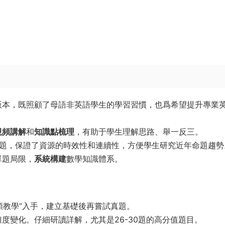
版本，既照顧了母語非英語學生的學習習慣，也爲希望提升專業
視頻講解
和
知識點梳理
，有助于學生理解思路、舉一反三。
題，保證了資源的時效性和連續性，方便學生研究近年命題趨勢
單題局限，
系統構建
數學知識體系。
頻教學”入手，建立基礎後再嘗試真題。
度變化。仔細研讀詳解，尤其是26-30題的高分值題目。