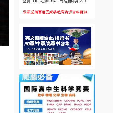
全美TOP3在線中學！報名贈終身SVIP
學霸必備百度雲網盤教育資源資料目錄