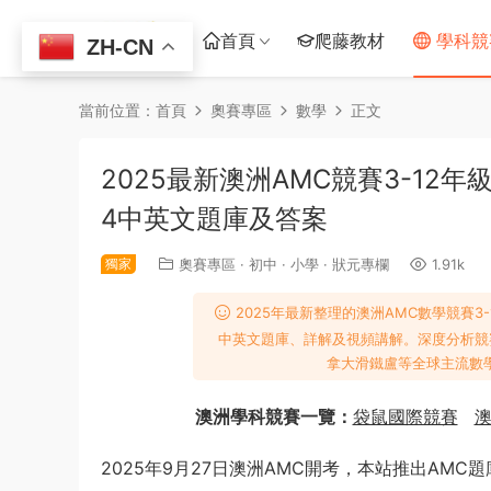
首頁
爬藤教材
學科競
ZH-CN
當前位置：
首頁
奧賽專區
數學
正文
2025最新澳洲AMC競賽3-12年
4中英文題庫及答案
獨家
奧賽專區
·
初中
·
小學
·
狀元專欄
1.91k
2025年最新整理的澳洲AMC數學競賽3-
中英文題庫、詳解及視頻講解。深度分析競
拿大滑鐵盧等全球主流數
澳洲學科競賽一覽：
袋鼠國際競賽
澳
2025年9月27日澳洲AMC開考，本站推出AMC