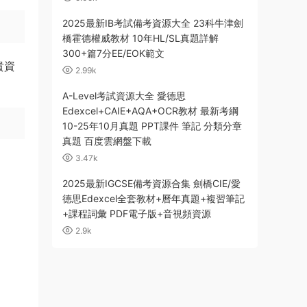
2025最新IB考試備考資源大全 23科牛津劍
橋霍德權威教材 10年HL/SL真題詳解
300+篇7分EE/EOK範文
貴資
2.99k
A-Level考試資源大全 愛德思
Edexcel+CAIE+AQA+OCR教材 最新考綱
10-25年10月真題 PPT課件 筆記 分類分章
真題 百度雲網盤下載
3.47k
2025最新IGCSE備考資源合集 劍橋CIE/愛
德思Edexcel全套教材+曆年真題+複習筆記
+課程詞彙 PDF電子版+音視頻資源
2.9k