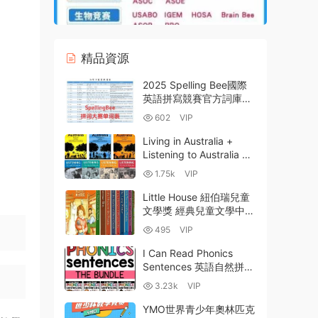
精品資源
2025 Spelling Bee國際
英語拼寫競賽官方詞庫
+分級詞彙+真題詳解
602
VIP
PDF電子版資源百度網盤
下載
Living in Australia +
Listening to Australia 澳
洲生活+留學澳洲英語聽
1.75k
VIP
力必備教材全7冊PDF
MP3音頻 百度網盤
Little House 紐伯瑞兒童
文學獎 經典兒童文學中章
書《小木屋系列》全9部
495
VIP
PDF電子版+MP3音頻資
源網盤下載
I Can Read Phonics
Sentences 英語自然拼讀
句子練習冊 高清PDF 百
3.23k
VIP
度網盤下載-60MB
YMO世界青少年奧林匹克