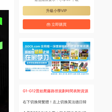
升級小學VIP
立即購買
G1-G12普娃爬藤路徑規劃時間表附資源
右下切換簡繁體！左上切換英法德日韓