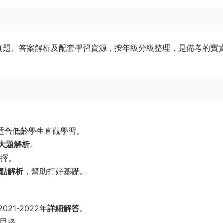
完整真題、答案解析及配套學習資源，按年級分級整理，是備考的寶
适合低齡學生直觀學習。
大題解析
。
選擇。
點解析
，幫助打好基礎。
21-2022年
詳細解答
。
思路。