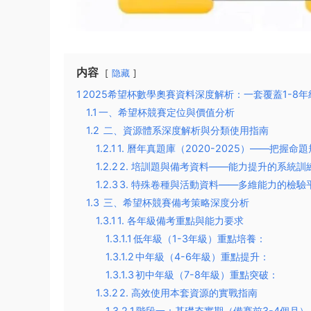
内容
隐藏
1
​2025希望杯數學奧賽資料深度解析：一套覆蓋1-8
1.1
​一、希望杯競賽定位與價值分析​
1.2
二、資源體系深度解析與分類使用指南​
1.2.1
​1. 曆年真題庫（2020-2025）——把握命
1.2.2
​2. 培訓題與備考資料——能力提升的系統訓練
1.2.3
​3. 特殊卷種與活動資料——多維能力的檢驗平
1.3
三、希望杯競賽備考策略深度分析​
1.3.1
​1. 各年級備考重點與能力要求​
1.3.1.1
​低年級（1-3年級）重點培養：​​
1.3.1.2
​中年級（4-6年級）重點提升：​​
1.3.1.3
​初中年級（7-8年級）重點突破：​​
1.3.2
​2. 高效使用本套資源的實戰指南​
1.3.2.1
​階段一：基礎夯實期（備賽前3-4個月）​​