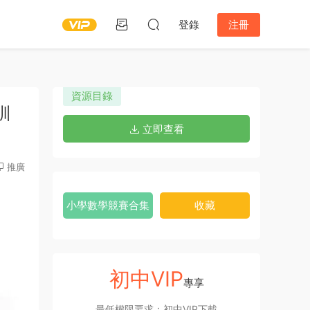
登錄
注冊
資源目錄
訓
立即查看
推廣
小學數學競賽合集
收藏
初中VIP
專享
最低權限要求：初中VIP下載