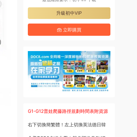
升級初中VIP
立即購買
G1-G12普娃爬藤路徑規劃時間表附資源
右下切換簡繁體！左上切換英法德日韓