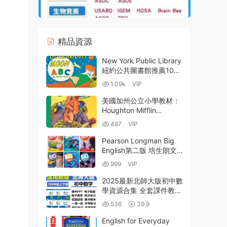
精品資源
New York Public Library
紐約公共圖書館推薦100
本優秀兒童繪本PDF 百度
1.09k
VIP
雲網盤下載
美國加州公立小學教材：
Houghton Mifflin
Reading G1-G6 PDF電子
497
VIP
版下載 權威英語分級閱讀
深度解析
Pearson Longman Big
English第二版 培生朗文
少兒英語教材PDF電子版
999
VIP
學生書教師書 音頻視頻
白闆軟件 互動軟件下載
2025最新北師大版初中數
學資源合集 全套課件教案
學案同步講義練習單元月
536
39.9
考期中期末試卷教師工具
資源 PDF+WORD電子版
English for Everyday