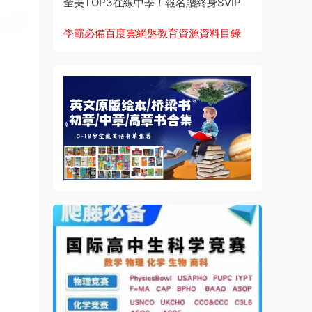
全美TOP3在線中學！報名贈終身SVIP
學霸必備百度雲網盤教育資源資料目錄