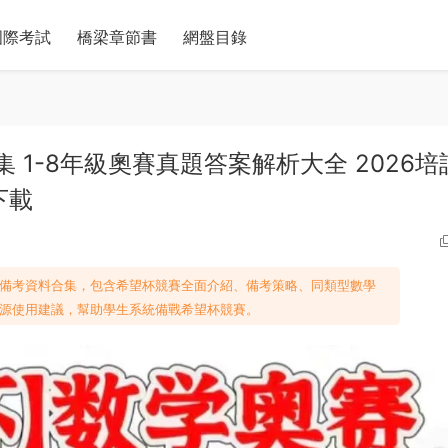
國際考試
橋梁章節書
網盤目錄
 1-8年級奧賽真題答案解析大全 2026培
下載
及備考資料合集，包含希望杯競賽全面介紹、備考策略、同類型數學
源使用建議，幫助學生系統備戰希望杯競賽。