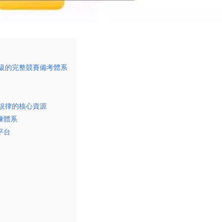
年級的完整競賽備考體系​
題規律的核心資源​
體系​
台​