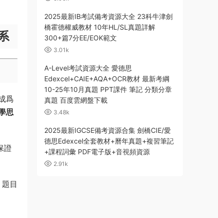
2025最新IB考試備考資源大全 23科牛津劍
橋霍德權威教材 10年HL/SL真題詳解
系
300+篇7分EE/EOK範文
3.01k
A-Level考試資源大全 愛德思
Edexcel+CAIE+AQA+OCR教材 最新考綱
10-25年10月真題 PPT課件 筆記 分類分章
成爲
真題 百度雲網盤下載
學思
3.48k
2025最新IGCSE備考資源合集 劍橋CIE/愛
德思Edexcel全套教材+曆年真題+複習筆記
保證
+課程詞彙 PDF電子版+音視頻資源
2.91k
，題目