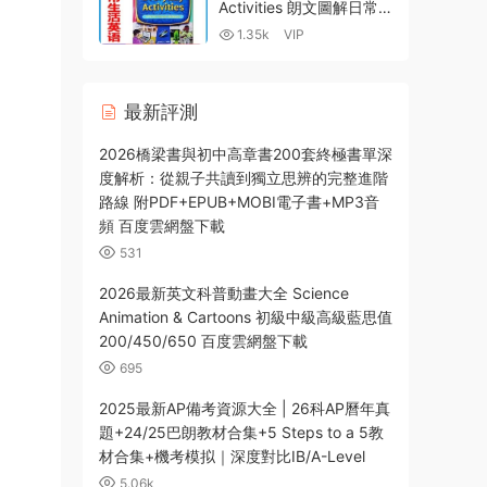
網盤下載
Activities 朗文圖解日常
生活英語 雅思口語練習神
1.35k
VIP
器 點讀版PDF MP3音頻
MP4視頻 百度網盤
最新評測
2026橋梁書與初中高章書200套終極書單深
度解析：從親子共讀到獨立思辨的完整進階
路線 附PDF+EPUB+MOBI電子書+MP3音
頻 百度雲網盤下載
531
2026最新英文科普動畫大全 Science
Animation & Cartoons 初級中級高級藍思值
200/450/650 百度雲網盤下載
695
2025最新AP備考資源大全 | 26科AP曆年真
題+24/25巴朗教材合集+5 Steps to a 5教
材合集+機考模拟｜深度對比IB/A-Level
5.06k