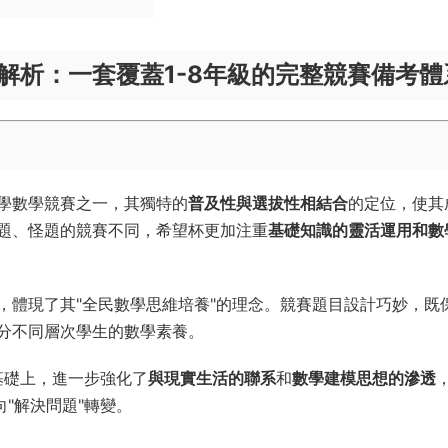
度解析：一套覆蓋1-8年級的完整競賽備考體
學數學競賽之一，其獨特的
普及性與選拔性相結合
的定位，使其
題、怪題的競賽不同，希望杯更加注重
基礎知識的靈活運用和數
，體現了其"全民數學思維培養"的理念。競賽題目設計巧妙，既
分不同層次學生的數學素養。
基礎上，進一步強化了
與現實生活的聯系
和
數學建模思想的滲透
"解決問題"轉變。