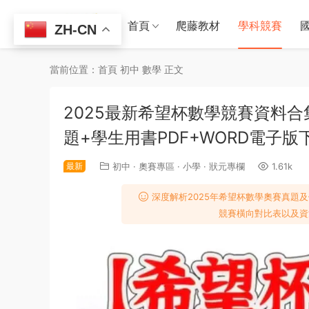
首頁
爬藤教材
學科競賽
ZH-CN
當前位置：
首頁
初中
數學
正文
2025最新希望杯數學競賽資料合集
題+學生用書PDF+WORD電子版
最新
初中
·
奧賽專區
·
小學
·
狀元專欄
1.61k
深度解析2025年希望杯數學奧賽真題
競賽橫向對比表以及資