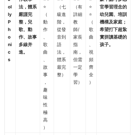
ol
法，體系
⭐
（七
（有
⭐
官學習理念的
ly
嚴謹完
（
級進
詳細
⭐
幼兒園、培訓
P
整，兒
動
階，
教
（
機構及家庭；
h
歌、動
作
從發
師/
歌
希望打下超紮
o
作、故事
、
音到
家長
曲
實拼讀基礎的
ni
多線并
歌
語
指
、
孩子。​
c
進。​
曲
法，
南，
視
s
、
體系
但需
頻
故
最完
一定
齊
事
整）
學
全
，
習）
）
趣
味
性
極
高
）