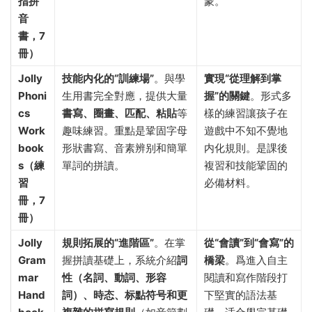
指拼
蒙。
音
書，7
冊）​
Jolly
技能内化的“訓練場”​
。與學
實現“從理解到掌
Phoni
生用書完全對應，提供大量
握”的關鍵
。形式多
cs
書寫、圈畫、匹配、粘貼
等
樣的練習讓孩子在
Work
趣味練習。重點是鞏固字母
遊戲中不知不覺地
book
形狀書寫、音素辨别和簡單
内化規則。是課後
s（練
單詞的拼讀。
複習和技能鞏固的
習
必備材料。
冊，7
冊）​
Jolly
規則拓展的“進階區”​
。在掌
從“會讀”到“會寫”的
Gram
握拼讀基礎上，系統介紹
詞
橋梁
。爲進入自主
mar
性（名詞、動詞、形容
閱讀和寫作階段打
Hand
詞）、時态、标點符号和更
下堅實的語法基