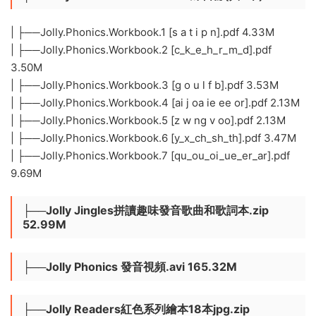
| ├──Jolly.Phonics.Workbook.1 [s a t i p n].pdf 4.33M
| ├──Jolly.Phonics.Workbook.2 [c_k_e_h_r_m_d].pdf
3.50M
| ├──Jolly.Phonics.Workbook.3 [g o u l f b].pdf 3.53M
| ├──Jolly.Phonics.Workbook.4 [ai j oa ie ee or].pdf 2.13M
| ├──Jolly.Phonics.Workbook.5 [z w ng v oo].pdf 2.13M
| ├──Jolly.Phonics.Workbook.6 [y_x_ch_sh_th].pdf 3.47M
| ├──Jolly.Phonics.Workbook.7 [qu_ou_oi_ue_er_ar].pdf
9.69M
├──Jolly Jingles拼讀趣味發音歌曲和歌詞本.zip
52.99M
├──Jolly Phonics 發音視頻.avi 165.32M
├──Jolly Readers紅色系列繪本18本jpg.zip