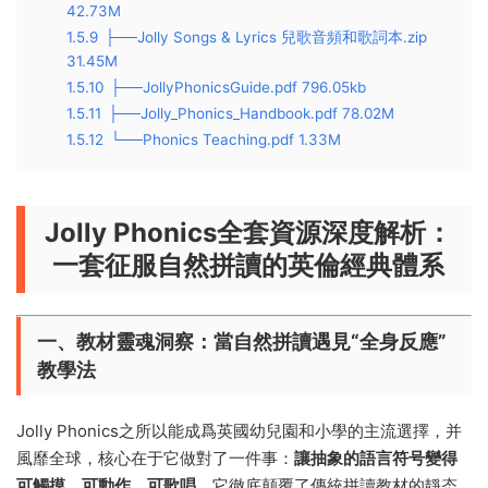
42.73M
1.5.9
├──Jolly Songs & Lyrics 兒歌音頻和歌詞本.zip
31.45M
1.5.10
├──JollyPhonicsGuide.pdf 796.05kb
1.5.11
├──Jolly_Phonics_Handbook.pdf 78.02M
1.5.12
└──Phonics Teaching.pdf 1.33M
Jolly Phonics全套資源深度解析：
一套征服自然拼讀的英倫經典體系
一、教材靈魂洞察：當自然拼讀遇見“全身反應”
教學法
Jolly Phonics之所以能成爲英國幼兒園和小學的主流選擇，并
風靡全球，核心在于它做對了一件事：​
讓抽象的語言符号變得
可觸摸、可動作、可歌唱
。它徹底颠覆了傳統拼讀教材的靜态