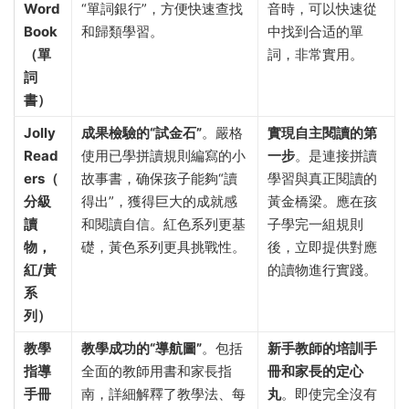
Word
“單詞銀行”，方便快速查找
音時，可以快速從
Book
和歸類學習。
中找到合适的單
（單
詞，非常實用。
詞
書）​
Jolly
成果檢驗的“試金石”​
。嚴格
實現自主閱讀的第
Read
使用已學拼讀規則編寫的小
一步
。是連接拼讀
ers（
故事書，确保孩子能夠“讀
學習與真正閱讀的
分級
得出”，獲得巨大的成就感
黃金橋梁。應在孩
讀
和閱讀自信。紅色系列更基
子學完一組規則
物，
礎，黃色系列更具挑戰性。
後，立即提供對應
紅/黃
的讀物進行實踐。
系
列）​
教學
教學成功的“導航圖”​
。包括
新手教師的培訓手
指導
全面的教師用書和家長指
冊和家長的定心
手冊
南，詳細解釋了教學法、每
丸
。即使完全沒有