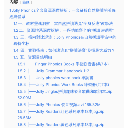
内容
隐藏
1
​Jolly Phonics全套資源深度解析：一套征服自然拼讀的英倫
經典體系​
1.1
​一、教材靈魂洞察：當自然拼讀遇見“全身反應”教學法​
1.2
​二、資源體系深度拆解：一座功能齊全的“拼讀遊樂園”​​
1.3
三、橫向對比評測：Jolly Phonics在自然拼讀宇宙中的
獨特坐标​
1.4
四、實戰指南：如何讓這套“拼讀法寶”發揮最大威力？​​
1.5
五、資源目錄明細
1.5.1
├──Finger Phonics Books 手指拼音書(共7本)
1.5.2
├──Jolly Grammar Handbook 1-2
1.5.3
├──Jolly phonics word book 單詞書
1.5.4
├──Jolly Phonics Work Books 練習冊(共7本)
1.5.5
├──Jolly Jingles拼讀趣味發音歌曲和歌詞本.zip
52.99M
1.5.6
├──Jolly Phonics 發音視頻.avi 165.32M
1.5.7
├──Jolly Readers紅色系列繪本18本jpg.zip
28.53M
1.5.8
├──Jolly Readers黃色系列繪本18本jpg.zip