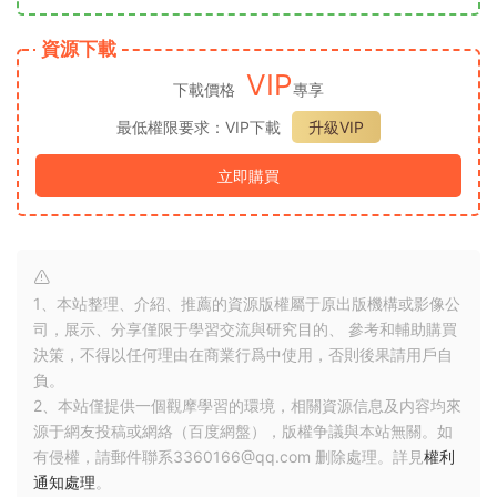
資源下載
VIP
下載價格
專享
最低權限要求：VIP下載
升級VIP
立即購買
1、本站整理、介紹、推薦的資源版權屬于原出版機構或影像公
司，展示、分享僅限于學習交流與研究目的、 參考和輔助購買
決策，不得以任何理由在商業行爲中使用，否則後果請用戶自
負。
2、本站僅提供一個觀摩學習的環境，相關資源信息及内容均來
源于網友投稿或網絡（百度網盤），版權争議與本站無關。如
有侵權，請郵件聯系3360166@qq.com 删除處理。詳見
權利
通知處理
。