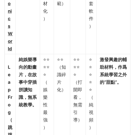
o
材
範）
套
ni
化
軟
c
）
件
s
）
W
or
ld
純娛樂導
⭐⭐
⭐⭐
⭐⭐
⭐
激發興趣的輔
L
向的動畫
⭐⭐
（知
⭐⭐
⭐
助材料，作爲
e
片，在故
⭐
識碎
⭐
⭐
系統學習之外
a
事中穿插
（
片
（打
⭐
的“甜點”。​
p
拼讀知
娛
化）
開即
⭐
Fr
識，無系
樂
看，
（
o
統教學。​
性
無需
純
g
最
引
視
（
強
導）
頻
跳
）
）
跳