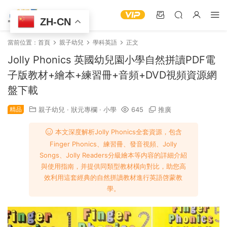
ZH-CN
當前位置：
首頁
親子幼兒
學科英語
正文
Jolly Phonics 英國幼兒園小學自然拼讀PDF電
子版教材+繪本+練習冊+音頻+DVD視頻資源網
盤下載
精品
親子幼兒
·
狀元專欄
·
小學
645
推廣
本文深度解析Jolly Phonics全套資源，包含
Finger Phonics、練習冊、發音視頻、Jolly
Songs、Jolly Readers分級繪本等内容的詳細介紹
與使用指南，并提供同類型教材橫向對比，助您高
效利用這套經典的自然拼讀教材進行英語啓蒙教
學。