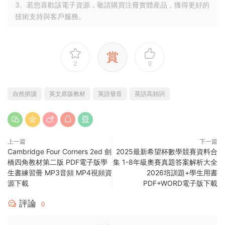
3、若您喜歡該電子資源，敬請購買注冊實體産品，獲得更好的
技術支持與客戶服務。
賞
2
0
自然拼讀
英文原版教材
英語發音
英語高頻詞
上一篇
下一篇
Cambridge Four Corners 2ed 劍
2025最新希望杯數學競賽資料合
橋四角教材第二版 PDF電子版學
集 1-8年級奧賽真題答案解析大全
生書練習冊 MP3音頻 MP4視頻資
2026培訓題+學生用書
源下載
PDF+WORD電子版下載
評論
0