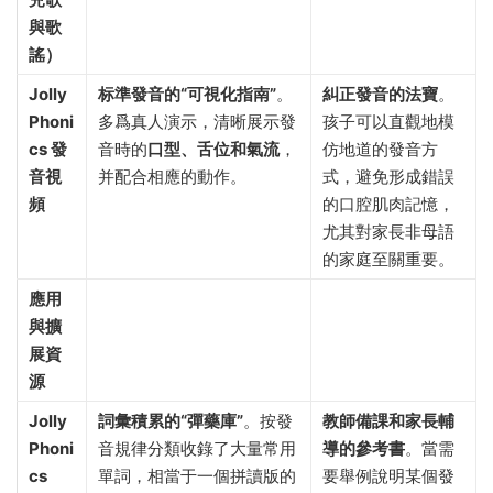
與歌
謠）​
Jolly
标準發音的“可視化指南”​
。
糾正發音的法寶
。
Phoni
多爲真人演示，清晰展示發
孩子可以直觀地模
cs 發
音時的
口型、舌位和氣流
，
仿地道的發音方
音視
并配合相應的動作。
式，避免形成錯誤
頻
的口腔肌肉記憶，
尤其對家長非母語
的家庭至關重要。
應用
與擴
展資
源
Jolly
詞彙積累的“彈藥庫”​
。按發
教師備課和家長輔
Phoni
音規律分類收錄了大量常用
導的參考書
。當需
cs
單詞，相當于一個拼讀版的
要舉例說明某個發