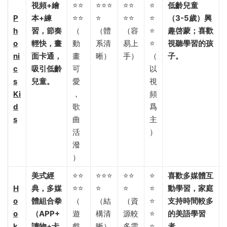
視頻+繪
⭐⭐
⭐⭐⭐
⭐⭐
⭐
低齡兒童
P
本+練
⭐⭐
⭐
⭐⭐
⭐
（3-5歲）興
h
習，節奏
（
（體
（容
⭐
趣啓蒙；喜歡
o
輕快，畫
動
系清
易上
⭐
視聽學習的孩
ni
面卡通，
畫
晰）
手）
（
子。​
c
吸引低齡
可
以
s
兒童。​
愛
視
Ki
，
頻
d
歌
爲
s
曲
主
活
）
潑
）
美式經
⭐⭐
⭐⭐⭐
⭐⭐
⭐
喜歡多媒體互
H
典，多媒
⭐⭐
⭐
⭐
⭐
動學習，家庭
o
體組合拳
（
（結
（資
⭐
支持時間較多
o
（APP+
遊
構清
源較
⭐
的美語學習
k
讀物+卡
戲
晰）
多需
⭐
者。​