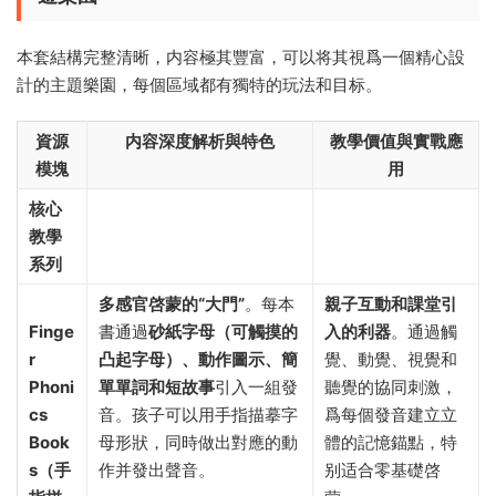
本套結構完整清晰，内容極其豐富，可以将其視爲一個精心設
計的主題樂園，每個區域都有獨特的玩法和目标。
資源
内容深度解析與特色
教學價值與實戰應
模塊
用
核心
教學
系列
多感官啓蒙的“大門”​
。每本
親子互動和課堂引
Finge
書通過
砂紙字母（可觸摸的
入的利器
。通過觸
r
凸起字母）、動作圖示、簡
覺、動覺、視覺和
Phoni
單單詞和短故事
引入一組發
聽覺的協同刺激，
cs
音。孩子可以用手指描摹字
爲每個發音建立立
Book
母形狀，同時做出對應的動
體的記憶錨點，特
s（手
作并發出聲音。
别适合零基礎啓