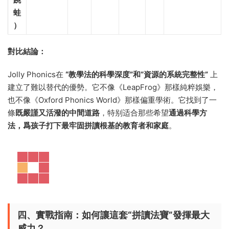
蛙
）​
對比結論：​
Jolly Phonics在 ​
​“教學法的科學深度”和“資源的系統完整性”​
​ 上
建立了難以替代的優勢。它不像《LeapFrog》那樣純粹娛樂，
也不像《Oxford Phonics World》那樣偏重學術。它找到了一
條
既嚴謹又活潑的中間道路
，特别适合那些希望
通過科學方
法，爲孩子打下最牢固拼讀根基的教育者和家庭
。
四、實戰指南：如何讓這套“拼讀法寶”發揮最大
威力？​