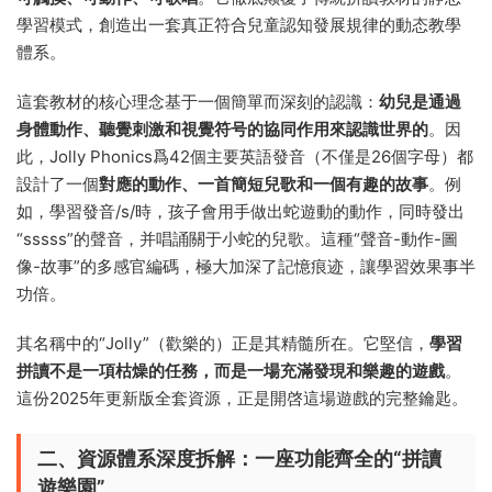
學習模式，創造出一套真正符合兒童認知發展規律的動态教學
體系。
這套教材的核心理念基于一個簡單而深刻的認識：​
幼兒是通過
身體動作、聽覺刺激和視覺符号的協同作用來認識世界的
。因
此，Jolly Phonics爲42個主要英語發音（不僅是26個字母）都
設計了一個
對應的動作、一首簡短兒歌和一個有趣的故事
。例
如，學習發音/s/時，孩子會用手做出蛇遊動的動作，同時發出
“sssss”的聲音，并唱誦關于小蛇的兒歌。這種“聲音-動作-圖
像-故事”的多感官編碼，極大加深了記憶痕迹，讓學習效果事半
功倍。
其名稱中的“Jolly”（歡樂的）正是其精髓所在。它堅信，​
學習
拼讀不是一項枯燥的任務，而是一場充滿發現和樂趣的遊戲
。
這份2025年更新版全套資源，正是開啓這場遊戲的完整鑰匙。
二、資源體系深度拆解：一座功能齊全的“拼讀
遊樂園”​