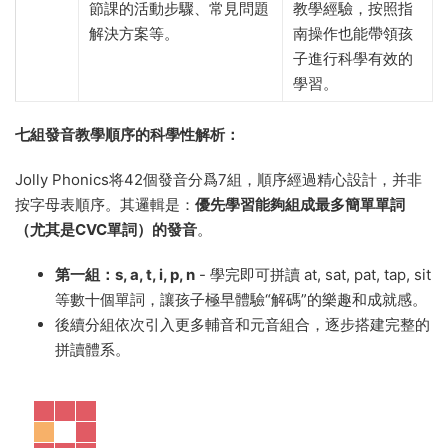
節課的活動步驟、常見問題
教學經驗，按照指
解決方案等。
南操作也能帶領孩
子進行科學有效的
學習。
七組發音教學順序的科學性解析：​
Jolly Phonics将42個發音分爲7組，順序經過精心設計，并非
按字母表順序。其邏輯是：​
優先學習能夠組成最多簡單單詞
（尤其是CVC單詞）的發音
。
第一組：s, a, t, i, p, n
​ - 學完即可拼讀 at, sat, pat, tap, sit
等數十個單詞，讓孩子極早體驗“解碼”的樂趣和成就感。
後續分組依次引入更多輔音和元音組合，逐步搭建完整的
拼讀體系。