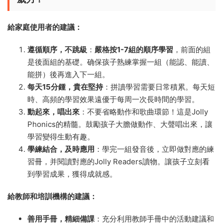
給家庭使用者的建議：​
遵循順序，不跳級
​：​
嚴格按1-7組的順序學習
，前面的組
是後面組的基礎。确保孩子熟練掌握一組（能認、能讀、
能拼）後再進入下一組。
每天15分鍾，貴在堅持
​：拼讀學習需要日常積累。每天短
時、高頻的學習效果遠優于每周一次長時間的學習。
動起來，唱出來
​：不要省略動作和歌曲環節！這是Jolly
Phonics的精髓。鼓勵孩子大膽做動作、大聲唱出來，讓
學習變得生動有趣。
學練結合，及時應用
​：學完一組發音後，立即做對應的練
習冊，并閱讀對應的Jolly Readers讀物。讓孩子立刻看
到學習成果，獲得成就感。
給教師和培訓機構的建議：​
善用手冊，精細備課
​：充分利用教師手冊中的活動建議和