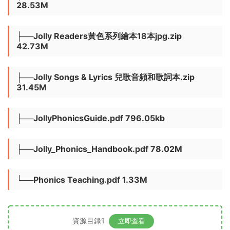
28.53M
├──Jolly Readers黃色系列繪本18本jpg.zip
42.73M
├──Jolly Songs & Lyrics 兒歌音頻和歌詞本.zip
31.45M
├──JollyPhonicsGuide.pdf 796.05kb
├──Jolly_Phonics_Handbook.pdf 78.02M
└──Phonics Teaching.pdf 1.33M
資源目錄1
立即查看