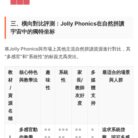
三、橫向對比評測：Jolly Phonics在自然拼讀
宇宙中的獨特坐标
将Jolly Phonics與市場上其他主流自然拼讀資源進行對比，其
“多感官”和“系統性”的标簽尤爲突出。
教
核心特色
趣
系統
家
多
最适合的場景
材
與教學法
味
性
長/
媒
與人群
/
性
教師
體
資
友好
支
源
度
持
名
稱
多感官動
⭐⭐
⭐⭐⭐
⭐⭐
⭐
追求系統啓
J
作教學
⭐⭐
⭐⭐
⭐⭐
⭐
蒙，認可多感