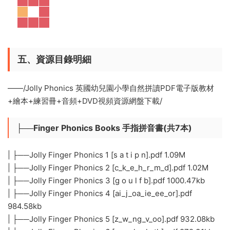
五、資源目錄明細
——/Jolly Phonics 英國幼兒園小學自然拼讀PDF電子版教材
+繪本+練習冊+音頻+DVD視頻資源網盤下載/
├──Finger Phonics Books 手指拼音書(共7本)
| ├──Jolly Finger Phonics 1 [s a t i p n].pdf 1.09M
| ├──Jolly Finger Phonics 2 [c_k_e_h_r_m_d].pdf 1.02M
| ├──Jolly Finger Phonics 3 [g o u l f b].pdf 1000.47kb
| ├──Jolly Finger Phonics 4 [ai_j_oa_ie_ee_or].pdf
984.58kb
| ├──Jolly Finger Phonics 5 [z_w_ng_v_oo].pdf 932.08kb