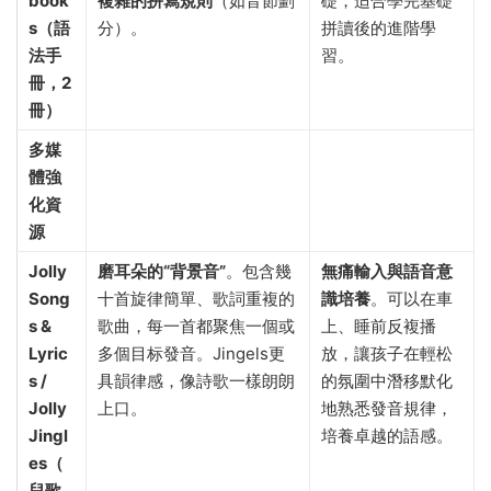
book
複雜的拼寫規則
​（如音節劃
礎，适合學完基礎
s（語
分）。
拼讀後的進階學
法手
習。
冊，2
冊）​
多媒
體強
化資
源
Jolly
磨耳朵的“背景音”​
。包含幾
無痛輸入與語音意
Song
十首旋律簡單、歌詞重複的
識培養
。可以在車
s &
歌曲，每一首都聚焦一個或
上、睡前反複播
Lyric
多個目标發音。Jingels更
放，讓孩子在輕松
s /
具韻律感，像詩歌一樣朗朗
的氛圍中潛移默化
Jolly
上口。
地熟悉發音規律，
Jingl
培養卓越的語感。
es（
兒歌