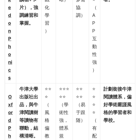
e
片），強
化
協
（
d
調練習和
學
調）
A
o
掌握。​
習
P
n
）
P
P
互
h
動
o
性
ni
強
c
）
s
牛津大學
⭐⭐
⭐⭐⭐
⭐⭐
⭐
計劃銜接牛津
O
出版社出
⭐
⭐⭐
⭐⭐
⭐
閱讀體系，偏
xf
品，與牛
（
（學
（易
⭐
好學術嚴謹風
or
津閱讀樹
風
術性
于跟
⭐
格的學習者和
d
等讀物有
格
強，
随）
（
學校。​
P
聯動，結
偏
體系
有
h
構清晰。​
教
規
配