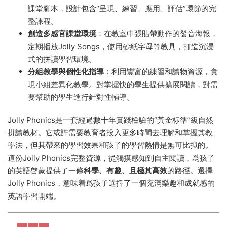
課堂腳本，設計包含“呈現、練習、應用、評估”環節的完
整課程。
創造多感官課堂環境
​：在教室中張貼帶動作的發音海報，
定期播放Jolly Songs，使用砂紙字母等教具，打造沉浸
式的拼讀學習環境。
分組教學與個性化指導
​：利用豐富的練習和讀物資源，實
現小組差異化教學。對掌握快的學生提供擴展閱讀，對需
要幫助的學生進行針對性輔導。
Jolly Phonics是一套經過數十年實踐檢驗的“黃金标準”級自然
拼讀教材。它或許需要教育者投入更多時間去理解和掌握其教
學法，但其帶來的學習效果和孩子的學習熱情是無可比拟的。
這份Jolly Phonics完整資源，從觸摸感知到自主閱讀，爲孩子
的英語啓蒙提供了一條
科學、有趣、且極其高效
的路徑。選擇
Jolly Phonics，意味着爲孩子選擇了一個充滿樂趣和成就感的
英語學習開端。