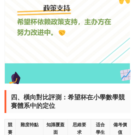
四、橫向對比評測：希望杯在小學數學競
賽體系中的定位
競
難度特點
知識覆蓋
思維要
适合
備考價
賽
面
求
學生
值