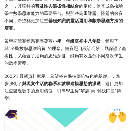
之一，其獨特的
普及性與選拔性相結合
的定位，使其成爲檢驗
學生數學思維能力的重要平台。與那些偏重難題、怪題的競賽
不同，希望杯更加注重
基礎知識的靈活運用和數學思維方法的
培養
。
希望杯競賽體系完整覆蓋
小學一年級至初中八年級
，體現了
其"全民數學思維培養"的理念。競賽題目設計巧妙，既保證了基
礎性，又蘊含了足夠的思維深度，能夠有效區分不同層次學生
的數學素養。
2025年最新資料顯示，希望杯在保持傳統特色的基礎上，進一
步強化了
與現實生活的聯系
和
數學建模思想的滲透
，題目更加
注重體現數學的應用價值，引導學生從"解題"向"解決問題"轉
變。