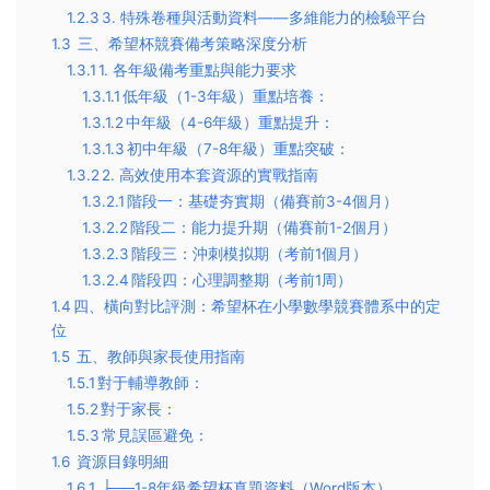
1.2.3
​3. 特殊卷種與活動資料——多維能力的檢驗平台​
1.3
三、希望杯競賽備考策略深度分析​
1.3.1
​1. 各年級備考重點與能力要求​
1.3.1.1
​低年級（1-3年級）重點培養：​​
1.3.1.2
​中年級（4-6年級）重點提升：​​
1.3.1.3
​初中年級（7-8年級）重點突破：​​
1.3.2
​2. 高效使用本套資源的實戰指南​
1.3.2.1
​階段一：基礎夯實期（備賽前3-4個月）​​
1.3.2.2
​階段二：能力提升期（備賽前1-2個月）​​
1.3.2.3
​階段三：沖刺模拟期（考前1個月）​​
1.3.2.4
​階段四：心理調整期（考前1周）​​
1.4
​四、橫向對比評測：希望杯在小學數學競賽體系中的定
位​
1.5
五、教師與家長使用指南​
1.5.1
​對于輔導教師：​​
1.5.2
​對于家長：​​
1.5.3
​常見誤區避免：​​
1.6
資源目錄明細
1.6.1
├──1-8年級希望杯真題資料（Word版本）