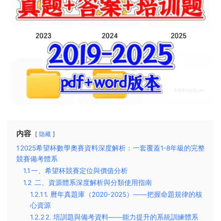
内容
隐藏
1
​2025希望杯數學奧賽資料深度解析：一套覆蓋1-8年級的完整
競賽備考體系​
1.1
​一、希望杯競賽定位與價值分析​
1.2
二、資源體系深度解析與分類使用指南​
1.2.1
​1. 曆年真題庫（2020-2025）——把握命題規律的核
心資源​
1.2.2
​2. 培訓題與備考資料——能力提升的系統訓練體系​