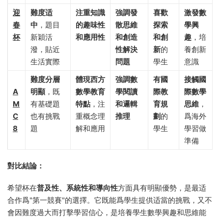
迎
難度适
注重知識
強調發
喜歡
激發數
春
中
，題目
的趣味性
散思維
探索
學興
杯
新穎活
和應用性
和創造
和創
趣
，培
潑，貼近
性解決
新
的
養創新
生活實際
問題
學生
意識
難度分層
體現西方
強調數
有國
接觸國
A
明顯
，既
數學教育
學閱讀
際教
際數學
M
有基礎題
特點
，注
和邏輯
育規
思維
，
C
也有挑戰
重概念理
推理
劃
的
爲海外
8
題
解和應用
學生
學習做
準備
對比結論：​
希望杯在
普及性、系統性和導向性
方面具有明顯優勢，是最适
合作爲"第一競賽"的選擇。它既能爲學生提供适當的挑戰，又不
會因難度過大而打擊學習信心，是培養學生數學興趣和思維能