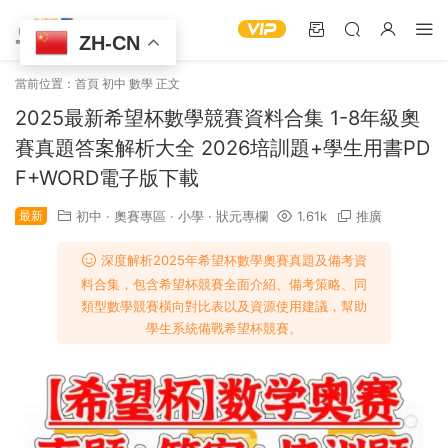
ZH-CN
當前位置：
首頁
初中
數學
正文
2025最新希望杯數學競賽資料合集 1-8年級奧
賽真題答案解析大全 2026培訓題+學生用書PD
F+WORD電子版下載
最新
初中
·
奧賽專區
·
小學
·
狀元專欄
1.61k
推廣
深度解析2025年希望杯數學奧賽真題及備考資
料合集，包含希望杯競賽全面介紹、備考策略、同
類型數學競賽橫向對比表以及資源使用建議，幫助
學生系統備戰希望杯競賽。