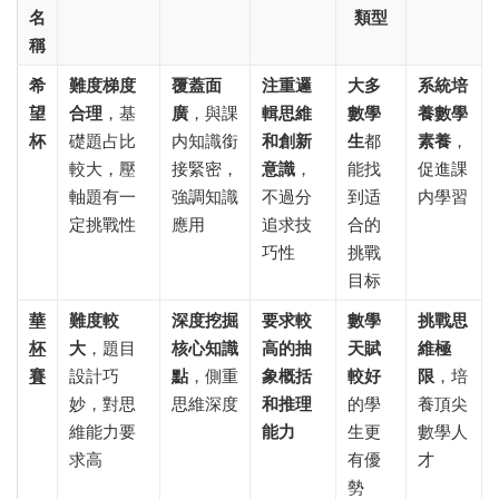
名
類型
稱
希
難度梯度
覆蓋面
注重邏
大多
系統培
望
合理
，基
廣
，與課
輯思維
數學
養數學
杯
礎題占比
内知識銜
和創新
生
都
素養
，
較大，壓
接緊密，
意識
，
能找
促進課
軸題有一
強調知識
不過分
到适
内學習
定挑戰性
應用
追求技
合的
巧性
挑戰
目标
華
難度較
深度挖掘
要求較
數學
挑戰思
杯
大
，題目
核心知識
高的抽
天賦
維極
賽
設計巧
點
，側重
象概括
較好
限
，培
妙，對思
思維深度
和推理
的學
養頂尖
維能力要
能力
生更
數學人
求高
有優
才
勢