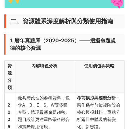
二、資源體系深度解析與分類使用指南
1. 曆年真題庫（2020-2025）——把握命題規
律的核心資源
資
内容特色分析
使用價值與策略
源
分
類
最具時效性的參考資料，包
考前模拟與趨勢分析
​：
2
含A、B、E、S、W等多種
應作爲考前最後階段的
0
卷型，體現最新命題趨勢。
核心模拟材料，重點分
2
題目設計更注重跨學科融合
析題目中體現的新變
5
和實際應用情境。
化、新思路。