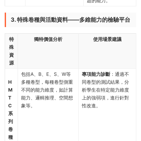
題的能力。
3. 特殊卷種與活動資料——多維能力的檢驗平台
特
獨特價值分析
使用場景建議
殊
資
源
包括A、B、E、S、W等
專項能力診斷
​：通過不
H
多種卷型，每種卷型側重
同卷型的測試結果，分
M
不同的能力維度，如計算
析學生在特定能力維度
T
能力、邏輯推理、空間想
上的強弱項，進行針對
C
象等。
性改進。
系
列
卷
種