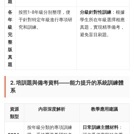
題
各
按照1-8年級分别整理，便
分級針對性訓練
​：根據
年
于針對特定年級進行專項研
學生所在年級選擇相應
級
究和訓練。
真題，實現精準備考，
完
避免盲目刷題。
整
版
真
題
2. 培訓題與備考資料——能力提升的系統訓練體
系
資源
内容深度解析
教學應用建議
類型
按年級分類的專項訓練
日常訓練主體材料
​：