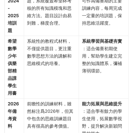
2024
題，系統覆蓋希望杯考
可作爲備賽期的主要
-
核的所有知識模塊和思
訓練内容，每周完成
2025
維方法。題目設計由易
一定量的培訓題，保
培訓
到難，梯度合理。
持思維活躍度。
題
希望
系統性的教程式材料，
系統學習與基礎夯實
數學
不僅提供題目，更注重
：适合備賽初期使
少年
數學思想方法的講解和
用，幫助學生建立完
俱樂
思維模式的培養。
整的知識體系，彌補
部精
薄弱環節。
品課
學生
用書
2026
前瞻性的訓練材料，雖
能力拓展與思維提升
年備
然标注爲2026年，但其
：适合學有餘力的學
考資
中包含的思維訓練題目
生使用，拓展數學視
料
具有很高的參考價值。
野，提升解決新穎問