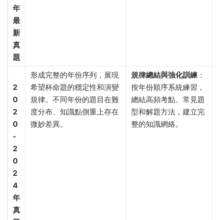
年
最
新
真
題
形成完整的年份序列，展現
規律總結與強化訓練
​：
2
希望杯命題的穩定性和演變
按年份順序系統練習，
0
規律。不同年份的題目在難
總結高頻考點、常見題
2
度分布、知識點側重上存在
型和解題方法，建立完
0
微妙差異。
整的知識網絡。
-
2
0
2
4
年
真