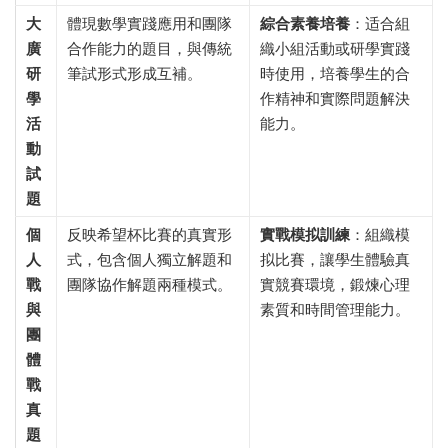
大
體現數學實踐應用和團隊
綜合素養培養
​：适合組
廣
合作能力的題目，與傳統
織小組活動或研學實踐
研
筆試形式形成互補。
時使用，培養學生的合
學
作精神和實際問題解決
活
能力。
動
試
題
個
反映希望杯比賽的真實形
實戰模拟訓練
​：組織模
人
式，包含個人獨立解題和
拟比賽，讓學生體驗真
戰
團隊協作解題兩種模式。
實競賽環境，鍛煉心理
與
素質和時間管理能力。
團
體
戰
真
題