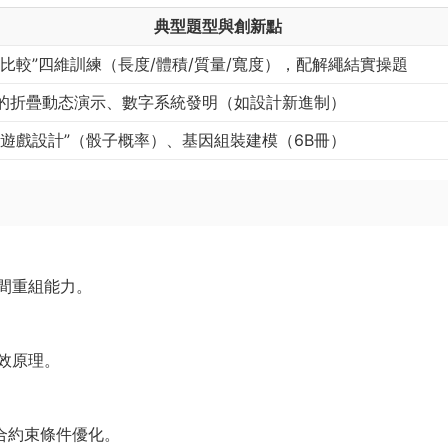
典型題型與創新點
接比較”四維訓練（長度/體積/質量/寬度），配解繩結實操題
的折疊動态演示、數字系統發明（如設計新進制）
平遊戲設計”（骰子概率）、基因組裝建模（6B冊）
間重組能力。
效原理。
合約束條件優化。