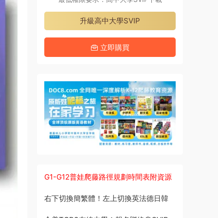
升級高中大學SVIP
立即購買
G1-G12普娃爬藤路徑規劃時間表附資源
右下切換簡繁體！左上切換英法德日韓