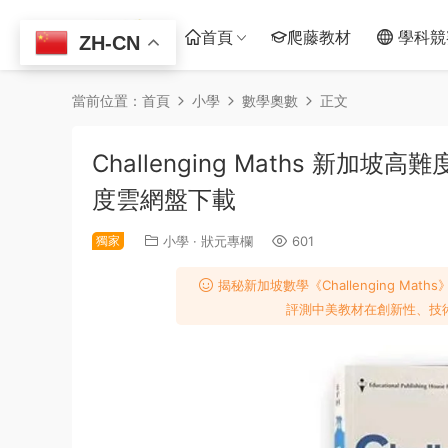
首頁
爬藤教材
學科競
ZH-CN
當前位置：
首頁
小學
數學奧數
正文
Challenging Maths 新
度雲網盤下載
獨家
小學
·
狀元專欄
601
揭秘新加坡數學《Challenging M
評測中美教材在創新性、技