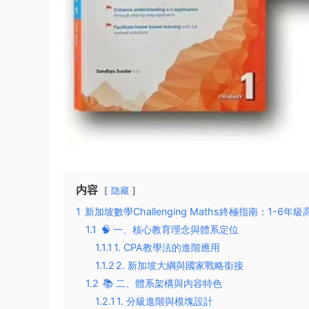
内容
隐藏
1
新加坡數學Challenging Maths終極指南：1-
1.1
🧠 ​一、核心教育理念與體系定位​
1.1.1
​1. CPA教學法的進階應用​
1.1.2
​2. 新加坡大綱與國家戰略銜接​
1.2
📚 ​二、體系架構與内容特色​
1.2.1
​1. 分級進階與模塊設計​