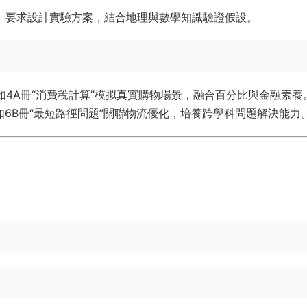
”）要求設計實驗方案，結合地理與數學知識驗證假設。
，如4A冊“消費稅計算”模拟真實購物場景，融合百分比與金融素養
，如6B冊“最短路徑問題”關聯物流優化，培養跨學科問題解決能力