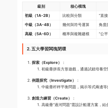
級别
核心模塊
初級（1A-2B）​
比較與分類
“直
中級（3A-4B）​
幾何與符号運算
角度
高級（5A-6D）​
概率與複雜建模
“公
2. 五大學習闆塊閉環
探索（Explore）​
​：
初級冊拼長方形遊戲，通過試錯培養空
例題探究（Investigate）​
​：
中級冊杆秤平衡問題，揭示等式兩邊等
創造力練習（Create）​
​：
高級冊“過河問題”需設計船運方案，結