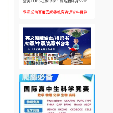
全美TOP3在線中學！報名贈終身SVIP
學霸必備百度雲網盤教育資源資料目錄