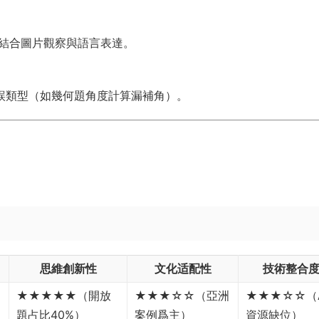
，結合圖片觀察與語言表達。
錯誤類型（如幾何題角度計算漏補角）。
思維創新性
文化适配性
技術整合
★★★★★（開放
★★★☆☆（亞洲
★★★☆☆（
題占比40%）
案例爲主）
資源缺位）