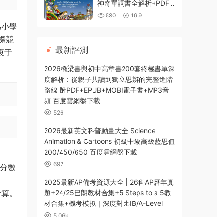
神奇單詞書全解析+PDF
下載 5-12歲輕松掌握
580
19.9
1500詞 百度網盤
爲小學
際競
最新評測
衷于
2026橋梁書與初中高章書200套終極書單深
度解析：從親子共讀到獨立思辨的完整進階
路線 附PDF+EPUB+MOBI電子書+MP3音
頻 百度雲網盤下載
526
2026最新英文科普動畫大全 Science
Animation & Cartoons 初級中級高級藍思值
200/450/650 百度雲網盤下載
692
如分數
2025最新AP備考資源大全 | 26科AP曆年真
計算。
題+24/25巴朗教材合集+5 Steps to a 5教
材合集+機考模拟｜深度對比IB/A-Level
5.06k