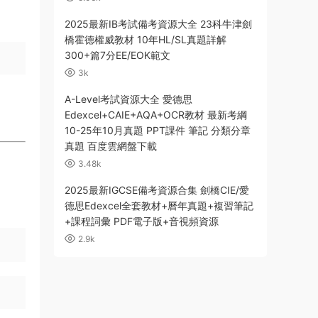
2025最新IB考試備考資源大全 23科牛津劍
橋霍德權威教材 10年HL/SL真題詳解
300+篇7分EE/EOK範文
3k
。
A-Level考試資源大全 愛德思
Edexcel+CAIE+AQA+OCR教材 最新考綱
。
10-25年10月真題 PPT課件 筆記 分類分章
真題 百度雲網盤下載
3.48k
2025最新IGCSE備考資源合集 劍橋CIE/愛
德思Edexcel全套教材+曆年真題+複習筆記
+課程詞彙 PDF電子版+音視頻資源
2.9k