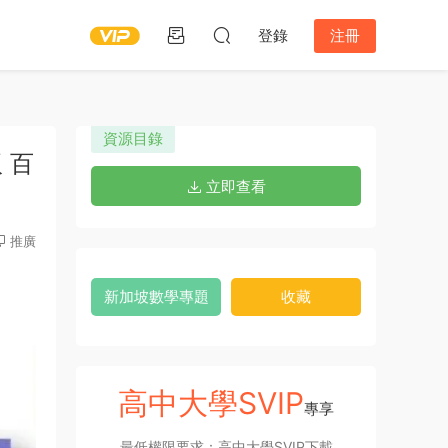
登錄
注冊
資源目錄
 百
立即查看
推廣
新加坡數學專題
收藏
高中大學SVIP
專享
最低權限要求：高中大學SVIP下載