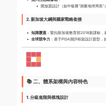
開放題設計（如中級冊“測量地球周長
2. 新加坡大綱與國家戰略銜接
知識覆蓋
​：緊扣新加坡教育部2018新課标
全球競争力
​：基于PISA測評框架設計題型
📚 ​
二、體系架構與内容特色
1. 分級進階與模塊設計