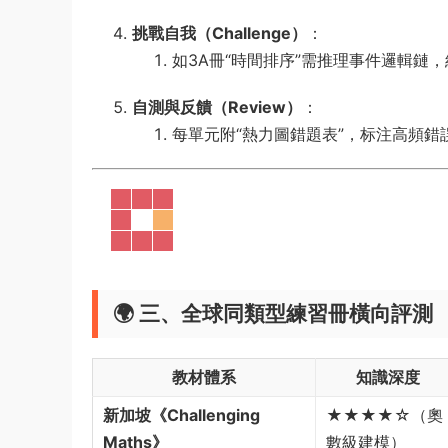
挑戰自我（Challenge）​
​：
如3A冊“時間排序”需推理事件邏輯鏈
自測與反饋（Review）​
​：
每單元附“熱力圖錯題表”，标注高頻
🌍 ​
三、全球同類型練習冊橫向評測
教材體系
知識深度
新加坡《Challenging
★★★★☆（奧
Maths》​
數級建模）