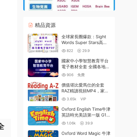
精品資源
全球家長圈爆款：Sight
Words Super Stars高頻
詞練習冊（2025新版）全
822
29.9
5級PDF下載 | 220詞七步
攻克英語自主閱讀
國家中小學智慧教育平台
電子教材全套 全國各地各
版本全部收錄 小學 初中
906
免費
高中 培智 盲校 聾校 百度
雲網盤下載
價值堪比愛馬仕的全套
RAZ精讀視頻MP4，家長
們最期待的完整版1280
3.65k
VIP
集，徹底打開娃的自主閱
讀模式！百度網盤下
Oxford English Time牛津
載-9.44GB
英語時光美語第一版 G1-
G6級PDF 學生用書 教師
1.06k
39.9
全
用書 練習冊 MP3音頻 百
度雲網盤下載
Oxford Word Magic 牛津