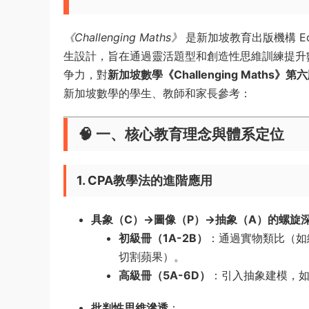
《Challenging Maths》
是新加坡教育出版機構
Ed
生設計，旨在通過靈活題型和創造性思維訓練提升
争力，對
新加坡數學《Challenging Maths》第
新加坡數學的學生、教師和家長參考：
🧠 ​
一、核心教育理念與體系定位
1. CPA教學法的進階應用
具象（C）→圖像（P）→抽象（A）的螺旋
初級冊（1A-2B）​
​：通過實物類比（
切割蘋果）。
高級冊（5A-6D）​
​：引入抽象建模，
批判性思維滲透
​：