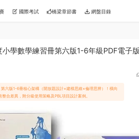
賽
國際考試
橋梁章節書
網盤目錄
加坡高難度小學數學練習冊第六版1-6年級PDF電子版
aths》第六版1-6冊核心架構（開放題設計×建模思維×倫理思辨）！橫向
術整合差異，附分級使用策略及PBL項目設計案例。