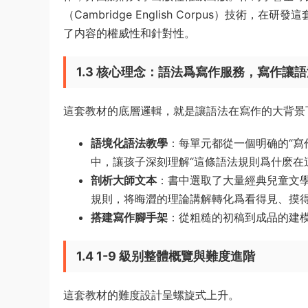
（Cambridge English Corpus）技
了内容的權威性和針對性。
1.3 核心理念：語法爲寫作服務，寫作讓語
這套教材的底層邏輯，就是讓語法在寫作的大背景
語境化語法教學
：每單元都從一個明确的“寫
中，讓孩子深刻理解“這條語法規則爲什麽在
剖析大師文本
：書中選取了大量經典兒童文學
規則，将晦澀的理論講解轉化爲看得見、摸
搭建寫作腳手架
：從粗糙的初稿到成品的建
1.4 1-9 級别整體概覽與難度進階
這套教材的難度設計呈螺旋式上升。