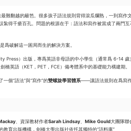
兩道最難翻越的籬笆。很多孩子語法規則背得滾瓜爛熟，一到寫作
誤紮得千瘡百孔。問題的根源在于：語法和寫作被當成了兩門互
是爲破解這一困局而生的解決方案。
sity Press）出版，專爲英語非母語的中小學生（通常爲 6-14 
應了劍橋英語（KET，PET，FCE）備考體系中的基礎能力構建期。
一個“語法”與“寫作”的
雙螺旋學習體系
——讓語法規則在爲寫
 Mackay
、資深教材作者
Sarah Lindsay
、
Mike Gould
大團隊聯
的教育出版機構，劍橋大學出版社依托其獨特的“語料庫”