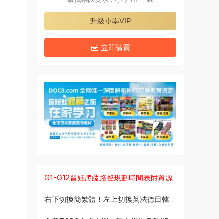
升級小學VIP
立即購買
G1-G12普娃爬藤路徑規劃時間表附資源
右下切換簡繁體！左上切換英法德日韓