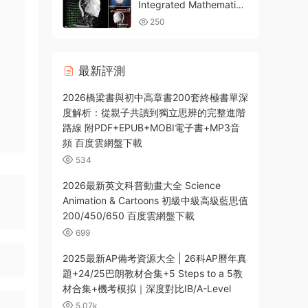
Integrated Mathematics
1-3 美國高中整合數學教
250
材 大思想整合數學系列
PDF電子版 百度雲網盤下
載
最新評測
2026橋梁書與初中高章書200套終極書單深
度解析：從親子共讀到獨立思辨的完整進階
路線 附PDF+EPUB+MOBI電子書+MP3音
頻 百度雲網盤下載
534
2026最新英文科普動畫大全 Science
Animation & Cartoons 初級中級高級藍思值
200/450/650 百度雲網盤下載
699
2025最新AP備考資源大全 | 26科AP曆年真
題+24/25巴朗教材合集+5 Steps to a 5教
材合集+機考模拟｜深度對比IB/A-Level
5.07k