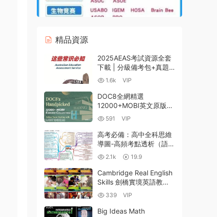
精品資源
2025AEAS考試資源全套
下載 | 分級備考包+真題
+聽力口語訓練 核心資料
1.6k
VIP
詳解 PDF+WORD+MP3
百度網盤
DOC8全網精選
12000+MOBI英文原版電
子書庫（作者名以字母H
591
VIP
開始 從H G Bissinger到
Huston Smith） 百度雲
高考必備：高中全科思維
網盤下載
導圖-高頻考點透析（語
文、數學、英語、物理、
2.1k
19.9
化學、生物、曆史、政
治）【高清JPG-
Cambridge Real English
1.04GB】
Skills 劍橋實境英語教材
英文版 PDF電子版學生書
339
VIP
+答案+教師筆記 MP3音
頻 百度網盤下載
Big Ideas Math