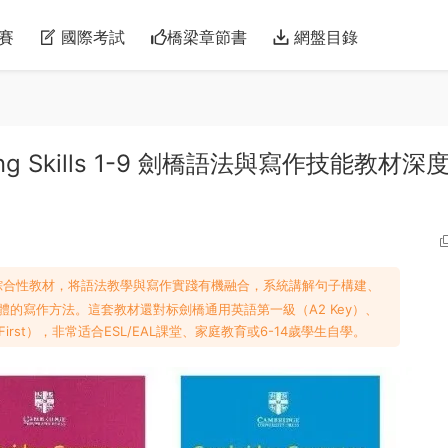
賽
國際考試
橋梁章節書
網盤目錄
riting Skills 1-9 劍橋語法與寫作技能教材深
綜合性教材，将語法教學與寫作實踐有機融合，系統講解句子構建、
的寫作方法。這套教材還對标劍橋通用英語第一級（A2 Key）、
B2 First），非常适合ESL/EAL課堂、家庭教育或6-14歲學生自學。