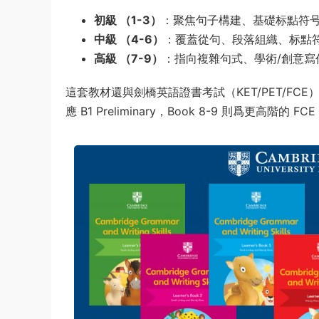
初級 （1-3）
：聚焦句子構建、基礎标點符
中級 （4-6）
：覆蓋從句、段落組織、标點
高級 （7-9）
：指向複雜句式、學術/創意
這套教材還與劍橋英語證書考試（KET/PET/FCE）緊密銜接
應 B1 Preliminary，Book 8-9 則爲更高階的