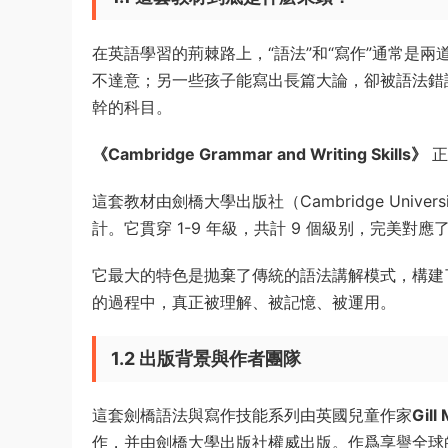
在英語學習的荊棘路上，“語法”和“寫作”通常是
不達意；另一些孩子能寫出長篇大論，卻被語法錯
幹的科目。
《Cambridge Grammar and Writing Skills》
正
這套教材由劍橋大學出版社（Cambridge Univer
計。它貫穿 1-9 年級，共計 9 個級别，完美對
它最大的特色是抛棄了傳統的語法講解模式，構建了
的過程中，真正被理解、被記憶、被運用。
1.2 出版背景與作者團隊
這套劍橋語法與寫作技能系列由英國兒童作家
Gill
作，并由劍橋大學出版社權威出版。作爲享譽全球