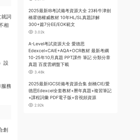
2025最新IB考試備考資源大全 23科牛津劍
文就詞
橋霍德權威教材 10年HL/SL真題詳解
300+篇7分EE/EOK範文
不相
3.02k
A-Level考試資源大全 愛德思
Edexcel+CAIE+AQA+OCR教材 最新考綱
10-25年10月真題 PPT課件 筆記 分類分章
歲）設
真題 百度雲網盤下載
3.48k
2025最新IGCSE備考資源合集 劍橋CIE/愛
作服務
德思Edexcel全套教材+曆年真題+複習筆記
+課程詞彙 PDF電子版+音視頻資源
2.92k
合創