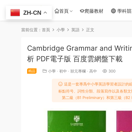
首頁
爬藤教材
學科競
ZH-CN
當前位置：
首頁
小學
英語
正文
Cambridge Grammar and W
析 PDF電子版 百度雲網盤下載
精品
小學
·
初中
·
狀元專欄
·
高中
300
這是一套專爲中小學英語學習者設計的
标點符号、詞性分類、段落寫作以及各類文體
第二級（B1 Preliminary）和第三級（