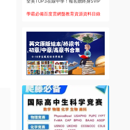
全美TOP3在線中學！報名贈終身SVIP
學霸必備百度雲網盤教育資源資料目錄