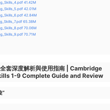
_Skills_4.pdf 41.42M
_Skills_5.pdf 42.01M
_Skills_6.pdf 42.84M
_Skills_7.pdf 65.38M
_Skills_8.pdf 70.06M
_Skills_9.pdf 70.71M
套深度解析與使用指南 | Cambridge
ills 1-9 Complete Guide and Review
”