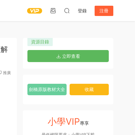
登錄
注冊
資源目錄
度解
立即查看
推廣
劍橋原版教材大全
收藏
小學VIP
專享
最低權限要求：小學VIP下載