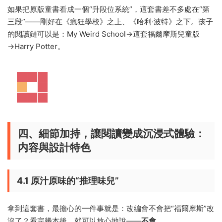
如果把原版童書看成一個“升段位系統”，這套書差不多處在“第
三段”——剛好在《瘋狂學校》之上、《哈利·波特》之下。孩子
的閱讀鏈可以是：My Weird School→這套福爾摩斯兒童版
→Harry Potter。
四、細節加持，讓閱讀變成沉浸式體驗：
内容與設計特色
4.1 原汁原味的“推理味兒”
拿到這套書，最擔心的一件事就是：改編會不會把“福爾摩斯”改
沒了？看完幾本後，就可以放心地說——
不會
。