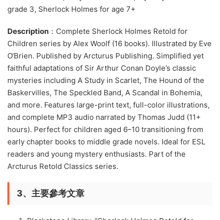
grade 3, Sherlock Holmes for age 7+
Description
：Complete Sherlock Holmes Retold for
Children series by Alex Woolf (16 books). Illustrated by Eve
O‘Brien. Published by Arcturus Publishing. Simplified yet
faithful adaptations of Sir Arthur Conan Doyle’s classic
mysteries including A Study in Scarlet, The Hound of the
Baskervilles, The Speckled Band, A Scandal in Bohemia,
and more. Features large-print text, full-color illustrations,
and complete MP3 audio narrated by Thomas Judd (11+
hours). Perfect for children aged 6–10 transitioning from
early chapter books to middle grade novels. Ideal for ESL
readers and young mystery enthusiasts. Part of the
Arcturus Retold Classics series.
3、主要參考文章