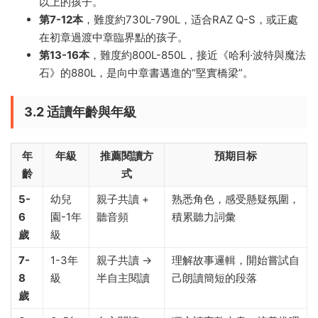
以上的孩子。
第7-12本
，難度約730L-790L，适合RAZ Q-S，或正處
在初章過渡中章臨界點的孩子。
第13-16本
，難度約800L-850L，接近《哈利·波特與魔法
石》的880L，是向中章書邁進的“堅實橋梁”。
3.2 适讀年齡與年級
年
年級
推薦閱讀方
預期目标
齡
式
5-
幼兒
親子共讀 +
熟悉角色，感受懸疑氛圍，
6
園-1年
聽音頻
積累聽力詞彙
歲
級
7-
1-3年
親子共讀 →
理解故事邏輯，開始嘗試自
8
級
半自主閱讀
己朗讀簡短的段落
歲