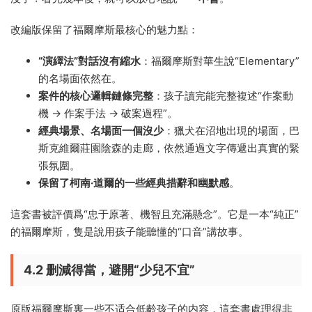
改編版保留了福爾摩斯最核心的魅力點：
“演繹法”對話沒有縮水
：福爾摩斯對華生說“Elementary”
的名場面依然在。
案件的核心邏輯鏈條完整
：孩子讀完能完整複述“作案動
機 → 作案手法 → 破案過程”。
經典場景、名場面一個沒少
：獵犬在沼地出現的場面，巴
斯克維爾莊園陰森的走廊，依然通過文字傳遞出真實的緊
張氛圍。
保留了柯南·道爾的一些經典措辭和幽默感
。
這套書被評價爲“忠于原著、機智且充滿懸念”。它是一本“純正”
的福爾摩斯，隻是說用孩子能聽懂的“口音”講故事。
4.2 删減得當，避開“少兒不宜”
原版福爾摩斯裏一些不适合低齡孩子的内容，這套書處理得非