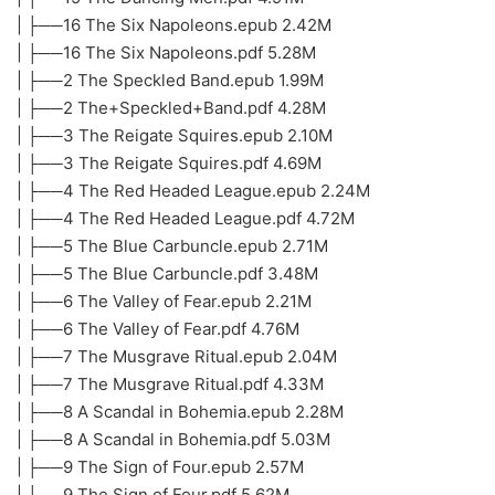
| ├──16 The Six Napoleons.epub 2.42M
| ├──16 The Six Napoleons.pdf 5.28M
| ├──2 The Speckled Band.epub 1.99M
| ├──2 The+Speckled+Band.pdf 4.28M
| ├──3 The Reigate Squires.epub 2.10M
| ├──3 The Reigate Squires.pdf 4.69M
| ├──4 The Red Headed League.epub 2.24M
| ├──4 The Red Headed League.pdf 4.72M
| ├──5 The Blue Carbuncle.epub 2.71M
| ├──5 The Blue Carbuncle.pdf 3.48M
| ├──6 The Valley of Fear.epub 2.21M
| ├──6 The Valley of Fear.pdf 4.76M
| ├──7 The Musgrave Ritual.epub 2.04M
| ├──7 The Musgrave Ritual.pdf 4.33M
| ├──8 A Scandal in Bohemia.epub 2.28M
| ├──8 A Scandal in Bohemia.pdf 5.03M
| ├──9 The Sign of Four.epub 2.57M
| ├──9 The Sign of Four.pdf 5.62M