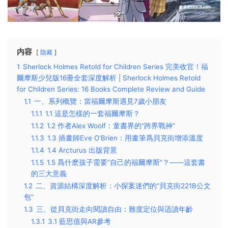
内容
隐藏
1
Sherlock Holmes Retold for Children Series 完美收官！福
爾摩斯少兒版16冊全套深度解析 | Sherlock Holmes Retold
for Children Series: 16 Books Complete Review and Guide
1.1
一、系列概覽：當福爾摩斯遇見7歲小朋友
1.1.1
1.1 這是怎樣的一套福爾摩斯？
1.1.2
1.2 作者Alex Woolf：童書界的“跨界戰神”
1.1.3
1.3 插畫師Eve O‘Brien：用畫筆爲貝克街增添溫度
1.1.4
1.4 Arcturus 出版背景
1.1.5
1.5 爲什麽孩子需要“自己的福爾摩斯”？——這套書
的三大意義
1.2
二、資源結構深度解析：小探案迷們的“貝克街221B公文
包”
1.3
三、從貝克街走向閱讀自由：難度定位與适讀年齡
1.3.1
3.1 藍思值與AR參考