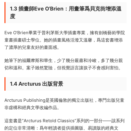
1.3 插畫師Eve O‘Brien：用畫筆爲貝克街增添溫
度
Eve O’Brien畢業于普利茅斯大學插畫專業，擁有劍橋藝術學院
童書插畫碩士學位。她的插畫風格活潑又溫馨，爲這套書增添
了濃厚的兒童友好的畫面感。
她筆下的福爾摩斯和華生，少了幾分嚴肅和冷峻，多了幾分親
切和溫和。案子雖然驚險，但視覺語言讓孩子不會感到害怕。
1.4 Arcturus 出版背景
Arcturus Publishing是英國倫敦的獨立出版社，專門出版兒童
非虛構和經典文學改編作品。
這套書是“Arcturus Retold Classics”系列的一部分——該系列
的定位非常清晰：爲年輕讀者提供插圖版、易讀版的經典文