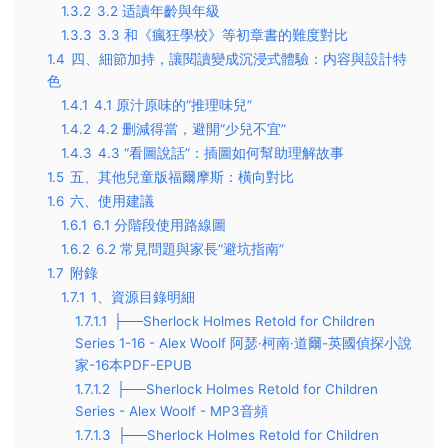
1.3.2
3.2 适讀年齡與年級
1.3.3
3.3 和《瘋狂學校》等初章書的難度對比
1.4
四、細節加持，讓閱讀變成沉浸式體驗：内容與設計特
色
1.4.1
4.1 原汁原味的“推理味兒”
1.4.2
4.2 删減得當，避開“少兒不宜”
1.4.3
4.3 “看圖說話”：插圖如何幫助理解故事
1.5
五、其他兒童版福爾摩斯：橫向對比
1.6
六、使用建議
1.6.1
6.1 分階段使用路線圖
1.6.2
6.2 常見問題與家長“避坑指南”
1.7
附錄
1.7.1
1、資源目錄明細
1.7.1.1
├──Sherlock Holmes Retold for Children
Series 1-16 - Alex Woolf 阿瑟·柯南·道爾-英國偵探小說
家-16本PDF-EPUB
1.7.1.2
├──Sherlock Holmes Retold for Children
Series - Alex Woolf - MP3音頻
1.7.1.3
├──Sherlock Holmes Retold for Children