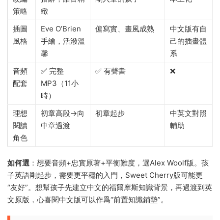
策略
緻
插圖
Eve O’Brien
偏寫實、畫風成熟
中文版有自
風格
手繪，活潑溫
己的插畫體
馨
系
音頻
✅ 完整
✅ 有聲書
❌
配套
MP3（11小
時）
理想
初章高段→向
初章起步
中英文對照
閱讀
中章過渡
輔助
角色
如何選
：想要音頻+忠實原著+平衡難度，選Alex Woolf版。孩
子英語剛起步，需要更平穩的入門，Sweet Cherry版可能更
“友好”。想幫孩子先建立中文的福爾摩斯知識背景，再過渡到英
文原版，心喜閱中文版可以作爲“前置知識鋪墊”。