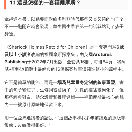
1.1 這是怎樣的一套福爾摩斯？
拿起這本書，以爲要面對維多利亞時代那些又長又繞的句子？
不——翻開它就會發現，華生醫生早在第一句話就站到了孩子
身邊。
《Sherlock Holmes Retold for Children》是一套專門爲
6歲
及以上小讀者
改編的福爾摩斯探案集，由英國
Arcturus
Publishing
于2022年7月出版。全套共16冊，每冊64頁，将阿
瑟·柯南·道爾爵士最經典的16個探案故事濃縮進短小的篇幅中。
它不是簡單的删節，而是
一場爲兒童量身定制的叙事重塑
。書
中的句子變短了，生僻詞被替換了，冗長的描述被簡化了，但
那些經典對白、懸念設置和推理邏輯——福爾摩斯最核心的魅
力——被原汁原味地保留下來。
用一位亞馬遜讀者的話說：“這個故事和我多年前讀過的原版非
常像，改編做得很好。”