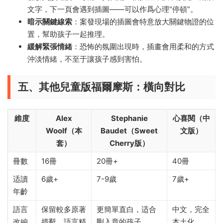
文字，下一頁會遇到插圖——可以作爲心理“停頓”。
暗示關鍵線索
：案發現場的插圖會特意放大關鍵物證的位
置，幫助孩子一起推理。
緩解緊張情緒
：恐怖的氛圍出現時，插畫會用柔和的方式
沖淡情緒，不至于讓孩子感到害怕。
五、其他兒童版福爾摩斯：橫向對比
維度
Alex
Stephanie
心喜閱（中
Woolf（本
Baudet（Sweet
文版）
套）
Cherry版）
冊數
16冊
20冊+
40冊
适讀
6歲+
7-9歲
7歲+
年齡
語言
保留較多原著
更簡單直白，适合
中文，完全
改編
措辭，語言精
剛入章的孩子
本土化