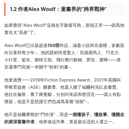
1.2 作者Alex Woolf：童書界的“跨界戰神”
如果覺得“Alex Woolf”這個名字聽着耳熟，那很正常——因爲他
實在太“高産”了。
Alex Woolf已出版超過
150部
作品，涵蓋小說和非虛構，多數面
向兒童和青少年
-
。他的題材跨度驚人：寫過羅馬人、巧克力、
小行星、鲨魚、都铎王朝、飛行爬行動物、肥皂、蜜蜂——甚
至還專門寫過一本關于“粉刺”的書
-
。
他拿過獎——2019年Fiction Express Award，2021年英國科
學教育協會（ASE）圖書獎。他還入圍了福爾柯克紅皮書獎。
他住在倫敦，養了兩隻貓，分别叫朱諾和密涅瓦——讓人有點
懷疑，他是不是想讓它們也成爲某種“偵探”
-
。
他不是福爾摩斯的“門外漢”，而是
一個懂孩子、懂故事、懂懸念
的資深童書作者
。他來做這件事，算是最合适的人選之一。