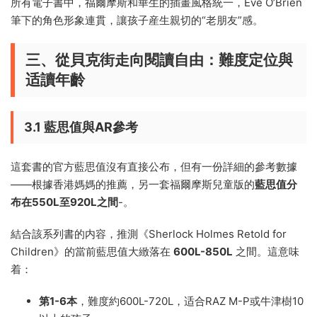
所有電子書中，福爾摩斯和華生的插畫風格統一，Eve O’Brien
筆下的角色形象連貫，讓孩子産生親切的“老朋友”感。
三、從貝克街走向閱讀自由：難度定位與
适讀年齡
3.1 藍思值與AR參考
這套書的官方藍思值沒有直接公布，但有一份詳細的參考數據
——根據香港媽媽的推薦，另一套福爾摩斯兒童版的
藍思值分
布在550L至920L之間
-
。
結合該系列書的内容，推測《Sherlock Holmes Retold for
Children》的當前藍思值大緻落在
600L-850L
之間。這意味
着：
第1-6本
，難度約600L-720L，适合RAZ M-P或牛津樹10