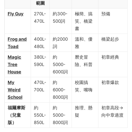
範圍
Fly Guy
270L-
約300-
極簡、搞
預備
470L
500詞
笑、橋梁
書
Frog and
400L-
約2000
溫和、優
橋梁起步
Toad
480L
詞
雅
Magic
380L-
約
曆史冒
初章經典
Tree
590L
5000-
險、科普
House
6000詞
My
470L-
約
校園搞
初章爆款
Weird
700L
6000-
笑、嘴嗨
School
8000詞
福爾摩斯
約
約
推理、懸
初章高段→
（兒童
550L-
5000-
疑
向中章過渡
版）
850L
8000詞