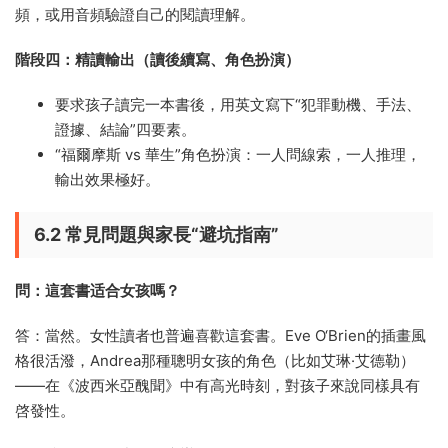
頻，或用音頻驗證自己的閱讀理解。
階段四：精讀輸出（讀後續寫、角色扮演）
要求孩子讀完一本書後，用英文寫下“犯罪動機、手法、
證據、結論”四要素。
“福爾摩斯 vs 華生”角色扮演：一人問線索，一人推理，
輸出效果極好。
6.2 常見問題與家長“避坑指南”
問：這套書适合女孩嗎？
答：當然。女性讀者也普遍喜歡這套書。Eve O‘Brien的插畫風
格很活潑，Andrea那種聰明女孩的角色（比如艾琳·艾德勒）
——在《波西米亞醜聞》中有高光時刻，對孩子來說同樣具有
啓發性。