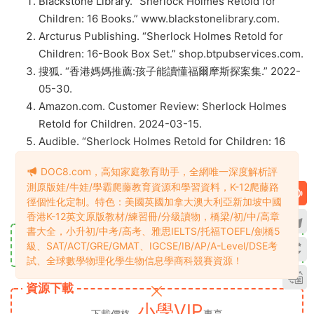
Blackstone Library. “Sherlock Holmes Retold for
Children: 16 Books.” www.blackstonelibrary.com.
Arcturus Publishing. “Sherlock Holmes Retold for
Children: 16-Book Box Set.” shop.btpubservices.com.
搜狐. “香港媽媽推薦:孩子能讀懂福爾摩斯探案集.” 2022-
05-30.
Amazon.com. Customer Review: Sherlock Holmes
Retold for Children. 2024-03-15.
Audible. “Sherlock Holmes Retold for Children: 16
Books.”
DOC8.com，高知家庭教育助手，全網唯一深度解析評
小花生. “福爾摩斯兒童版書評.” www.xiaohuasheng.cn.
測原版娃/牛娃/學霸爬藤教育資源和學習資料，K-12爬藤路
Wikipedia. “Sherlock Holmes.”
徑個性化定制。特色：美國英國加拿大澳大利亞新加坡中國
香港K-12英文原版教材/練習冊/分級讀物，橋梁/初/中/高章
書大全，小升初/中考/高考、雅思IELTS/托福TOEFL/劍橋5
資源目錄1
立即查看
級、SAT/ACT/GRE/GMAT、IGCSE/IB/AP/A-Level/DSE考
試、全球數學物理化學生物信息學商科競賽資源！
資源下載
小學VIP
下載價格
專享