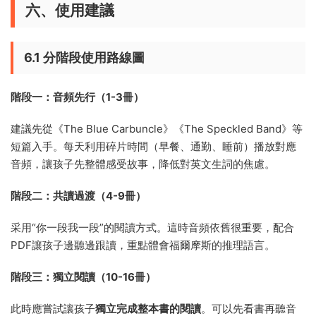
六、使用建議
6.1 分階段使用路線圖
階段一：音頻先行（1-3冊）
建議先從《The Blue Carbuncle》《The Speckled Band》等
短篇入手。每天利用碎片時間（早餐、通勤、睡前）播放對應
音頻，讓孩子先整體感受故事，降低對英文生詞的焦慮。
階段二：共讀過渡（4-9冊）
采用“你一段我一段”的閱讀方式。這時音頻依舊很重要，配合
PDF讓孩子邊聽邊跟讀，重點體會福爾摩斯的推理語言。
階段三：獨立閱讀（10-16冊）
此時應嘗試讓孩子
獨立完成整本書的閱讀
。可以先看書再聽音