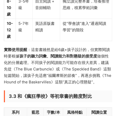
8-
3-5年
自主閱讀 +
獨立讀完整本書，培養推理
10
級
音頻輔助
思維，積累學術詞彙
歲
10-
5-7年
英語原版書
從“學會讀”進入“通過閱讀
12
級
精讀
學習”的階段
歲
實際使用提醒
：這套書雖然是給6歲+孩子設計的，但實際閱讀
時要根據
孩子的聽力詞彙、閱讀能力和對懸疑的接受度
做個性
化的分層處理。不同孩子的閱讀能力可能存在很大差異，建議
先從《The Blue Carbuncle》或《The Speckled Band》這類
短篇開始，讓孩子先适應“福爾摩斯的節奏”，再逐步挑戰《The
Hound of the Baskervilles》這類“真正的心理懸疑”。
3.3 和《瘋狂學校》等初章書的難度對比
系列
藍思
字數/本
風格特點
閱讀位置