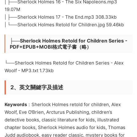
| ├──Sherlock Holmes 16 - The Six Napoleons.mp3
19.07M
| ├──Sherlock Holmes 17 - The End.mp3 308.33kb
| └──Sherlock Holmes Retold for Children.jpg 59.46kb
├──Sherlock Holmes Retold for Children Series -
PDF+EPUB+MOBI格式電子書（略）
└──Sherlock Holmes Retold for Children Series - Alex
Woolf - MP3.txt 1.73kb
2、英文關鍵字及描述
Keywords
：Sherlock Holmes retold for children, Alex
Woolf, Eve O‘Brien, Arcturus Publishing, children’s
detective books, classic literature for kids, illustrated
chapter books, Sherlock Holmes audio for kids, Thomas
Judd audiobook, easy reader classic, mystery books for