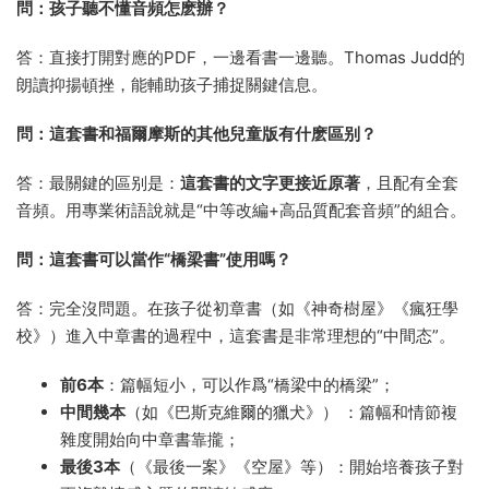
問：孩子聽不懂音頻怎麽辦？
答：直接打開對應的PDF，一邊看書一邊聽。Thomas Judd的
朗讀抑揚頓挫，能輔助孩子捕捉關鍵信息。
問：這套書和福爾摩斯的其他兒童版有什麽區别？
答：最關鍵的區别是：
這套書的文字更接近原著
，且配有全套
音頻。用專業術語說就是“中等改編+高品質配套音頻”的組合。
問：這套書可以當作“橋梁書”使用嗎？
答：完全沒問題。在孩子從初章書（如《神奇樹屋》《瘋狂學
校》）進入中章書的過程中，這套書是非常理想的“中間态”。
前6本
：篇幅短小，可以作爲“橋梁中的橋梁”；
中間幾本
（如《巴斯克維爾的獵犬》） ：篇幅和情節複
雜度開始向中章書靠攏；
最後3本
（《最後一案》《空屋》等）：開始培養孩子對