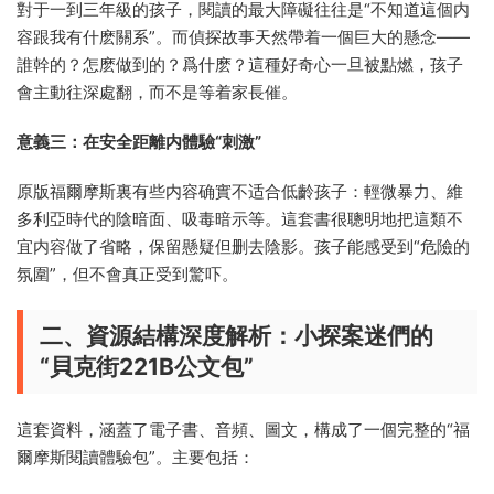
對于一到三年級的孩子，閱讀的最大障礙往往是“不知道這個内
容跟我有什麽關系”。而偵探故事天然帶着一個巨大的懸念——
誰幹的？怎麽做到的？爲什麽？這種好奇心一旦被點燃，孩子
會主動往深處翻，而不是等着家長催。
意義三：在安全距離内體驗“刺激”
原版福爾摩斯裏有些内容确實不适合低齡孩子：輕微暴力、維
多利亞時代的陰暗面、吸毒暗示等。這套書很聰明地把這類不
宜内容做了省略，保留懸疑但删去陰影。孩子能感受到“危險的
氛圍”，但不會真正受到驚吓。
二、資源結構深度解析：小探案迷們的
“貝克街221B公文包”
這套資料，涵蓋了電子書、音頻、圖文，構成了一個完整的“福
爾摩斯閱讀體驗包”。主要包括：