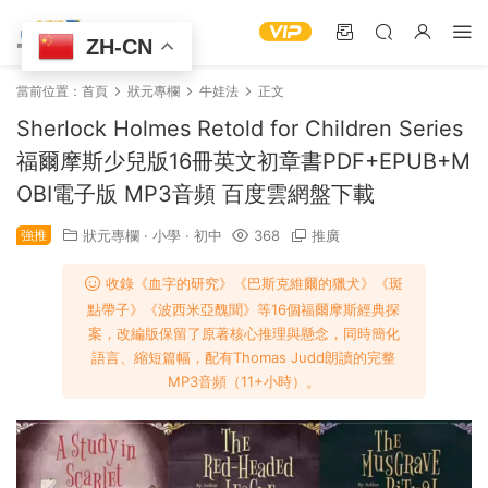
ZH-CN
當前位置：
首頁
狀元專欄
牛娃法
正文
Sherlock Holmes Retold for Children Series
福爾摩斯少兒版16冊英文初章書PDF+EPUB+M
OBI電子版 MP3音頻 百度雲網盤下載
強推
狀元專欄
·
小學
·
初中
368
推廣
收錄《血字的研究》《巴斯克維爾的獵犬》《斑
點帶子》《波西米亞醜聞》等16個福爾摩斯經典探
案，改編版保留了原著核心推理與懸念，同時簡化
語言、縮短篇幅，配有Thomas Judd朗讀的完整
MP3音頻（11+小時）。