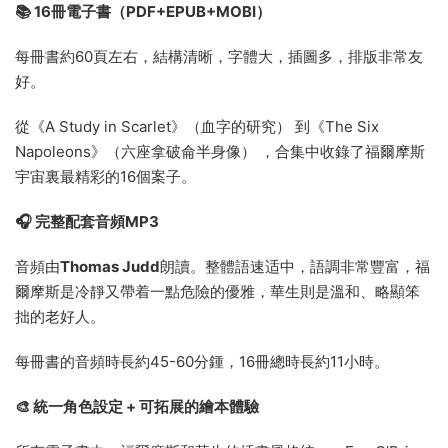
📚 16冊電子書（PDF+EPUB+MOBI）
每冊書約60頁左右，結構清晰，字體大，插圖多，排版非常友
好。
從《A Study in Scarlet》（血字的研究） 到《The Six
Napoleons》（六座拿破侖半身像） ，合集中收錄了福爾摩斯
宇宙裏最精彩的16個案子。
🎧 完整配套音頻MP3
音頻由
Thomas Judd
朗讀。整體語速适中，語調非常豐富，福
爾摩斯是冷靜又帶着一點危險的優雅，華生則是溫和、略顯笨
拙的老好人。
每冊書的音頻時長約45-60分鍾，16冊總時長約11小時。
🎨 統一角色設定 + 可拓展的繪本體驗