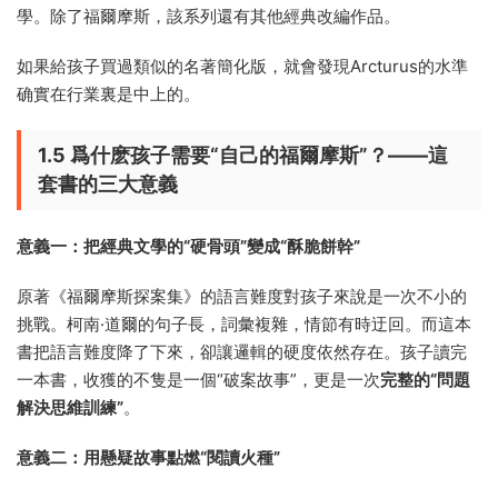
學。除了福爾摩斯，該系列還有其他經典改編作品。
如果給孩子買過類似的名著簡化版，就會發現Arcturus的水準
确實在行業裏是中上的。
1.5 爲什麽孩子需要“自己的福爾摩斯”？——這
套書的三大意義
意義一：把經典文學的“硬骨頭”變成“酥脆餅幹”
原著《福爾摩斯探案集》的語言難度對孩子來說是一次不小的
挑戰。柯南·道爾的句子長，詞彙複雜，情節有時迂回。而這本
書把語言難度降了下來，卻讓邏輯的硬度依然存在。孩子讀完
一本書，收獲的不隻是一個“破案故事”，更是一次
完整的“問題
解決思維訓練”
。
意義二：用懸疑故事點燃“閱讀火種”