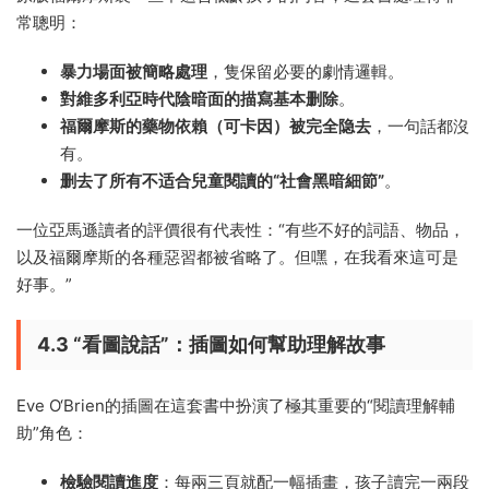
常聰明：
暴力場面被簡略處理
，隻保留必要的劇情邏輯。
對維多利亞時代陰暗面的描寫基本删除
。
福爾摩斯的藥物依賴（可卡因）被完全隐去
，一句話都沒
有。
删去了所有不适合兒童閱讀的“社會黑暗細節”
。
一位亞馬遜讀者的評價很有代表性：“有些不好的詞語、物品，
以及福爾摩斯的各種惡習都被省略了。但嘿，在我看來這可是
好事。”
4.3 “看圖說話”：插圖如何幫助理解故事
Eve O‘Brien的插圖在這套書中扮演了極其重要的“閱讀理解輔
助”角色：
檢驗閱讀進度
：每兩三頁就配一幅插畫，孩子讀完一兩段