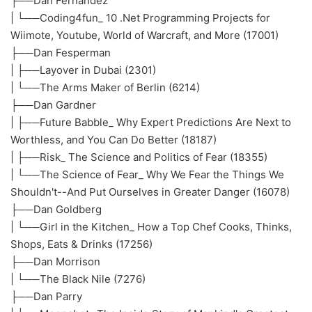
├──Dan Fernandez
| └──Coding4fun_ 10 .Net Programming Projects for
Wiimote, Youtube, World of Warcraft, and More (17001)
├──Dan Fesperman
| ├──Layover in Dubai (2301)
| └──The Arms Maker of Berlin (6214)
├──Dan Gardner
| ├──Future Babble_ Why Expert Predictions Are Next to
Worthless, and You Can Do Better (18187)
| ├──Risk_ The Science and Politics of Fear (18355)
| └──The Science of Fear_ Why We Fear the Things We
Shouldn't--And Put Ourselves in Greater Danger (16078)
├──Dan Goldberg
| └──Girl in the Kitchen_ How a Top Chef Cooks, Thinks,
Shops, Eats & Drinks (17256)
├──Dan Morrison
| └──The Black Nile (7276)
├──Dan Parry