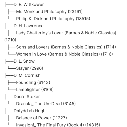
├──D. E. Wittkower
| ├──Mr. Monk and Philosophy (23161)
| └──Philip K. Dick and Philosophy (18515)
├──D. H. Lawrence
| ├──Lady Chatterley's Lover (Barnes & Noble Classics)
(1710)
| ├──Sons and Lovers (Barnes & Noble Classics) (1714)
| └──Women in Love (Barnes & Noble Classics) (1716)
├──D. L. Snow
| └──Slayer (2996)
├──D. M. Cornish
| ├──Foundling (6143)
| └──Lamplighter (8168)
├──Dacre Stoker
| └──Dracula_ The Un-Dead (6145)
├──Dafydd ab Hugh
| ├──Balance of Power (11227)
| └──Invasion!_ The Final Fury (Book 4) (14315)