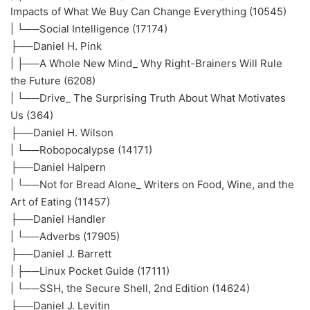
Impacts of What We Buy Can Change Everything (10545)
| └──Social Intelligence (17174)
├──Daniel H. Pink
| ├──A Whole New Mind_ Why Right-Brainers Will Rule
the Future (6208)
| └──Drive_ The Surprising Truth About What Motivates
Us (364)
├──Daniel H. Wilson
| └──Robopocalypse (14171)
├──Daniel Halpern
| └──Not for Bread Alone_ Writers on Food, Wine, and the
Art of Eating (11457)
├──Daniel Handler
| └──Adverbs (17905)
├──Daniel J. Barrett
| ├──Linux Pocket Guide (17111)
| └──SSH, the Secure Shell, 2nd Edition (14624)
├──Daniel J. Levitin