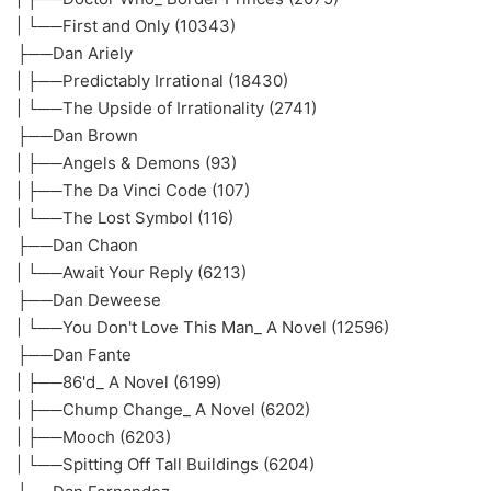
| └──First and Only (10343)
├──Dan Ariely
| ├──Predictably Irrational (18430)
| └──The Upside of Irrationality (2741)
├──Dan Brown
| ├──Angels & Demons (93)
| ├──The Da Vinci Code (107)
| └──The Lost Symbol (116)
├──Dan Chaon
| └──Await Your Reply (6213)
├──Dan Deweese
| └──You Don't Love This Man_ A Novel (12596)
├──Dan Fante
| ├──86'd_ A Novel (6199)
| ├──Chump Change_ A Novel (6202)
| ├──Mooch (6203)
| └──Spitting Off Tall Buildings (6204)