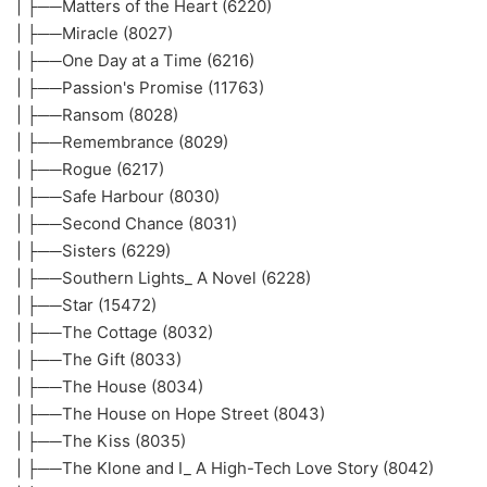
| ├──Matters of the Heart (6220)
| ├──Miracle (8027)
| ├──One Day at a Time (6216)
| ├──Passion's Promise (11763)
| ├──Ransom (8028)
| ├──Remembrance (8029)
| ├──Rogue (6217)
| ├──Safe Harbour (8030)
| ├──Second Chance (8031)
| ├──Sisters (6229)
| ├──Southern Lights_ A Novel (6228)
| ├──Star (15472)
| ├──The Cottage (8032)
| ├──The Gift (8033)
| ├──The House (8034)
| ├──The House on Hope Street (8043)
| ├──The Kiss (8035)
| ├──The Klone and I_ A High-Tech Love Story (8042)