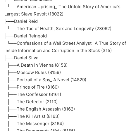
| └──American Uprising_ The Untold Story of America's
Largest Slave Revolt (18022)
├──Daniel Reid
| └──The Tao of Health, Sex and Longevity (23062)
├──Daniel Reingold
| └──Confessions of a Wall Street Analyst_ A True Story of
Inside Information and Corruption in the Stock (315)
├──Daniel Silva
| ├──A Death in Vienna (8158)
| ├──Moscow Rules (8159)
| ├──Portrait of a Spy_ A Novel (14829)
| ├──Prince of Fire (8160)
| ├──The Confessor (8161)
| ├──The Defector (2110)
| ├──The English Assassin (8162)
| ├──The Kill Artist (8163)
| ├──The Messenger (8164)
| ├──The Rembrandt Affair (8165)