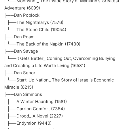
| └──Moonshot_ The Inside Story of Mankind's Greatest
Adventure (6099)
├──Dan Poblocki
| ├──The Nightmarys (7576)
| └──The Stone Child (19054)
├──Dan Roam
| └──The Back of the Napkin (17430)
├──Dan Savage
| └──It Gets Better_ Coming Out, Overcoming Bullying,
and Creating a Life Worth Living (16581)
├──Dan Senor
| └──Start-Up Nation_ The Story of Israel's Economic
Miracle (6215)
├──Dan Simmons
| ├──A Winter Haunting (1581)
| ├──Carrion Comfort (7354)
| ├──Drood_ A Novel (2227)
| ├──Endymion (9440)