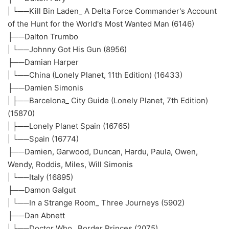
| └──Kill Bin Laden_ A Delta Force Commander's Account
of the Hunt for the World's Most Wanted Man (6146)
├──Dalton Trumbo
| └──Johnny Got His Gun (8956)
├──Damian Harper
| └──China (Lonely Planet, 11th Edition) (16433)
├──Damien Simonis
| ├──Barcelona_ City Guide (Lonely Planet, 7th Edition)
(15870)
| ├──Lonely Planet Spain (16765)
| └──Spain (16774)
├──Damien, Garwood, Duncan, Hardu, Paula, Owen,
Wendy, Roddis, Miles, Will Simonis
| └──Italy (16895)
├──Damon Galgut
| └──In a Strange Room_ Three Journeys (5902)
├──Dan Abnett
| ├──Doctor Who_ Border Princes (2075)