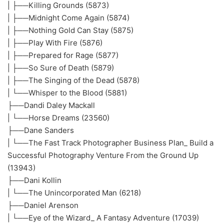
| ├──Killing Grounds (5873)
| ├──Midnight Come Again (5874)
| ├──Nothing Gold Can Stay (5875)
| ├──Play With Fire (5876)
| ├──Prepared for Rage (5877)
| ├──So Sure of Death (5879)
| ├──The Singing of the Dead (5878)
| └──Whisper to the Blood (5881)
├──Dandi Daley Mackall
| └──Horse Dreams (23560)
├──Dane Sanders
| └──The Fast Track Photographer Business Plan_ Build a
Successful Photography Venture From the Ground Up
(13943)
├──Dani Kollin
| └──The Unincorporated Man (6218)
├──Daniel Arenson
| └──Eye of the Wizard_ A Fantasy Adventure (17039)