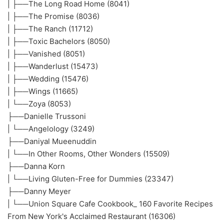
| ├──The Long Road Home (8041)
| ├──The Promise (8036)
| ├──The Ranch (11712)
| ├──Toxic Bachelors (8050)
| ├──Vanished (8051)
| ├──Wanderlust (15473)
| ├──Wedding (15476)
| ├──Wings (11665)
| └──Zoya (8053)
├──Danielle Trussoni
| └──Angelology (3249)
├──Daniyal Mueenuddin
| └──In Other Rooms, Other Wonders (15509)
├──Danna Korn
| └──Living Gluten-Free for Dummies (23347)
├──Danny Meyer
| └──Union Square Cafe Cookbook_ 160 Favorite Recipes
From New York's Acclaimed Restaurant (16306)