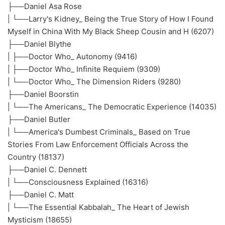
├──Daniel Asa Rose
| └──Larry's Kidney_ Being the True Story of How I Found
Myself in China With My Black Sheep Cousin and H (6207)
├──Daniel Blythe
| ├──Doctor Who_ Autonomy (9416)
| ├──Doctor Who_ Infinite Requiem (9309)
| └──Doctor Who_ The Dimension Riders (9280)
├──Daniel Boorstin
| └──The Americans_ The Democratic Experience (14035)
├──Daniel Butler
| └──America's Dumbest Criminals_ Based on True
Stories From Law Enforcement Officials Across the
Country (18137)
├──Daniel C. Dennett
| └──Consciousness Explained (16316)
├──Daniel C. Matt
| └──The Essential Kabbalah_ The Heart of Jewish
Mysticism (18655)