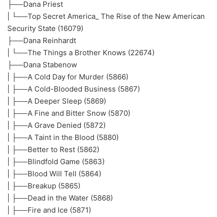
├──Dana Priest
| └──Top Secret America_ The Rise of the New American
Security State (16079)
├──Dana Reinhardt
| └──The Things a Brother Knows (22674)
├──Dana Stabenow
| ├──A Cold Day for Murder (5866)
| ├──A Cold-Blooded Business (5867)
| ├──A Deeper Sleep (5869)
| ├──A Fine and Bitter Snow (5870)
| ├──A Grave Denied (5872)
| ├──A Taint in the Blood (5880)
| ├──Better to Rest (5862)
| ├──Blindfold Game (5863)
| ├──Blood Will Tell (5864)
| ├──Breakup (5865)
| ├──Dead in the Water (5868)
| ├──Fire and Ice (5871)