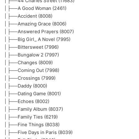
| ├──44 Charles Street (11683)
| ├──A Good Woman (2461)
| ├──Accident (8008)
| ├──Amazing Grace (8006)
| ├──Answered Prayers (8007)
| ├──Big Girl_ A Novel (7995)
| ├──Bittersweet (7996)
| ├──Bungalow 2 (7997)
| ├──Changes (8009)
| ├──Coming Out (7998)
| ├──Crossings (7999)
| ├──Daddy (8000)
| ├──Dating Game (8001)
| ├──Echoes (8002)
| ├──Family Album (8037)
| ├──Family Ties (6219)
| ├──Fine Things (8038)
| ├──Five Days in Paris (8039)