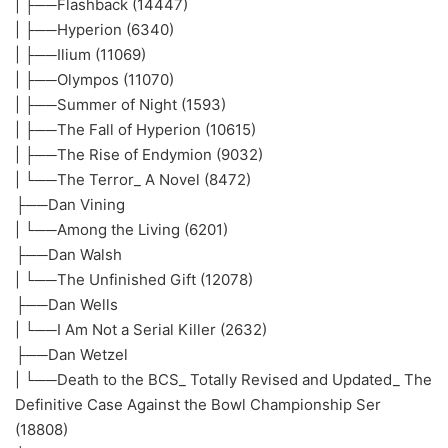
| ├──Flashback (14447)
| ├──Hyperion (6340)
| ├──Ilium (11069)
| ├──Olympos (11070)
| ├──Summer of Night (1593)
| ├──The Fall of Hyperion (10615)
| ├──The Rise of Endymion (9032)
| └──The Terror_ A Novel (8472)
├──Dan Vining
| └──Among the Living (6201)
├──Dan Walsh
| └──The Unfinished Gift (12078)
├──Dan Wells
| └──I Am Not a Serial Killer (2632)
├──Dan Wetzel
| └──Death to the BCS_ Totally Revised and Updated_ The
Definitive Case Against the Bowl Championship Ser
(18808)