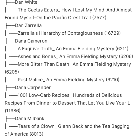
├──Dan White
| └──The Cactus Eaters_ How I Lost My Mind-And Almost
Found Myself-On the Pacific Crest Trail (7577)
├──Dan Zarrella
| └──Zarrella's Hierarchy of Contagiousness (16729)
├──Dana Cameron
| ├──A Fugitive Truth_ An Emma Fielding Mystery (6211)
| ├──Ashes and Bones_ An Emma Fielding Mystery (6206)
| ├──More Bitter Than Death_ An Emma Fielding Mystery
(6205)
| └──Past Malice_ An Emma Fielding Mystery (6210)
├──Dana Carpender
| └──1001 Low-Carb Recipes_ Hundreds of Delicious
Recipes From Dinner to Dessert That Let You Live Your L
(11986)
├──Dana Milbank
| └──Tears of a Clown_ Glenn Beck and the Tea Bagging
of America (8013)