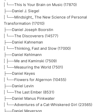
| └──This Is Your Brain on Music (17870)
├──Daniel J. Siegel
| └──Mindsight_ The New Science of Personal
Transformation (17010)
├──Daniel Joseph Boorstin
| └──The Discoverers (14577)
├──Daniel Kahneman
| └──Thinking, Fast and Slow (17000)
├──Daniel Kehlmann
| ├──Me and Kaminski (7509)
| └──Measuring the World (7501)
├──Daniel Keyes
| └──Flowers for Algernon (10455)
├──Daniel Levin
| └──The Last Ember (8531)
├──Daniel Manus Pinkwater
| └──Adventures of a Cat-Whiskered Girl (23565)
├──Daniel Meyerson