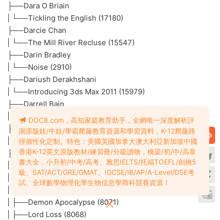
├──Dara O Briain
| └──Tickling the English (17180)
├──Darcie Chan
| └──The Mill River Recluse (15547)
├──Darin Bradley
| └──Noise (2910)
├──Dariush Derakhshani
| └──Introducing 3ds Max 2011 (15979)
├──Darrell Bain
| └──The Disappearance Enigma (16150)
DOC8.com，高知家庭教育助手，全網唯一深度解析評
├──Darren Littlejohn
測原版娃/牛娃/學霸爬藤教育資源和學習資料，K-12爬藤路
| └──The 12-Step Buddhist (23373)
徑個性化定制。特色：美國英國加拿大澳大利亞新加坡中國
香港K-12英文原版教材/練習冊/分級讀物，橋梁/初/中/高章
├──Darren Shan
書大全，小升初/中考/高考、雅思IELTS/托福TOEFL/劍橋5
| ├──Blood Beast (8070)
級、SAT/ACT/GRE/GMAT、IGCSE/IB/AP/A-Level/DSE考
| ├──Cirque Du Freak (8056)
試、全球數學物理化學生物信息學商科競賽資源！
| ├──Death's Shadow (8055)
| ├──Demon Apocalypse (8071)
| ├──Lord Loss (8068)