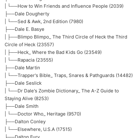
| └──How to Win Friends and Influence People (2039)
├──Dale Dougherty
| └──Sed & Awk, 2nd Edition (7980)
├──Dale E. Basye
| ├──Blimpo Blimpo_ The Third Circle of Heck the Third
Circle of Heck (23557)
| ├──Heck_ Where the Bad Kids Go (23549)
| └──Rapacia (23555)
├──Dale Martin
| └──Trapper's Bible_ Traps, Snares & Pathguards (14482)
├──Dale Seslick
| └──Dr Dale's Zombie Dictionary_ The A-Z Guide to
Staying Alive (8253)
├──Dale Smith
| └──Doctor Who_ Heritage (9570)
├──Dalton Conley
| └──Elsewhere, U.S.A (17515)
├──Dalton Fury