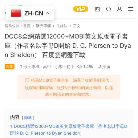
ZH-CN
當前位置：
首頁
狀元專欄
牛娃法
正文
DOC8全網精選12000+MOBI英文原版電子書
庫（作者名以字母D開始 D. C. Pierson to Dya
n Sheldon） 百度雲網盤下載
合集
狀元專欄
·
高中
·
小學
·
初中
1.48k
推廣
精品MOBI電子書合集，涵蓋了從經典到現代，
從虛構到非虛構，從技術到藝術的廣泛領域，以适
應不同讀者的喜好和需求。
内容
隐藏
1
DOC8精選12000+MOBI英文原版電子書庫（作者名以字母D
開始 D. C. Pierson to Dyan Sheldon）