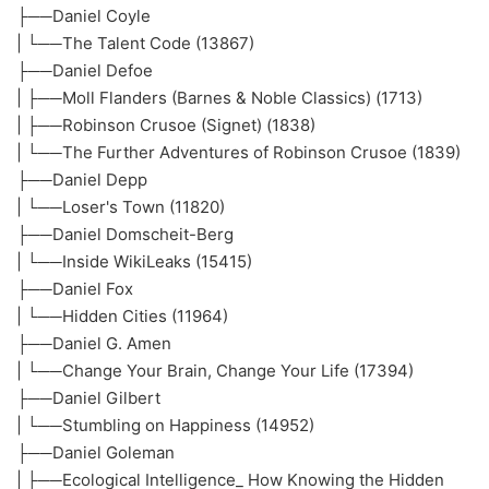
├──Daniel Coyle
| └──The Talent Code (13867)
├──Daniel Defoe
| ├──Moll Flanders (Barnes & Noble Classics) (1713)
| ├──Robinson Crusoe (Signet) (1838)
| └──The Further Adventures of Robinson Crusoe (1839)
├──Daniel Depp
| └──Loser's Town (11820)
├──Daniel Domscheit-Berg
| └──Inside WikiLeaks (15415)
├──Daniel Fox
| └──Hidden Cities (11964)
├──Daniel G. Amen
| └──Change Your Brain, Change Your Life (17394)
├──Daniel Gilbert
| └──Stumbling on Happiness (14952)
├──Daniel Goleman
| ├──Ecological Intelligence_ How Knowing the Hidden