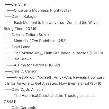
├──Dai Sijie
| └──Once on a Moonless Night (6212)
├──Dainin Katagiri
| └──Each Moment Is the Universe_ Zen and the Way of
Being Time (23219)
├──Daisetz Teitaro Suzuki
| └──Manual of Zen Buddhism (252)
├──Dalai Lama
| └──The Middle Way_ Faith Grounded in Reason (13930)
├──Dale Brown
| └──A Time for Patriots (18692)
├──Dale C. Carson
| └──Arrest-Proof Yourself_ An Ex-Cop Reveals How Easy
It Is for Anyone to Get Arrested, How Even a Singl (9679)
├──Dale C., Jr. Allison
| └──The Historical Christ and the Theological Jesus
(18481)
├──Dale Carnegie