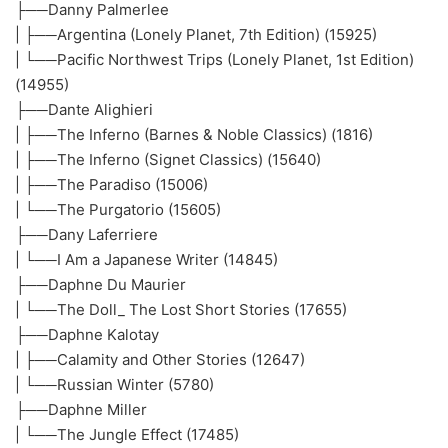
├──Danny Palmerlee
| ├──Argentina (Lonely Planet, 7th Edition) (15925)
| └──Pacific Northwest Trips (Lonely Planet, 1st Edition)
(14955)
├──Dante Alighieri
| ├──The Inferno (Barnes & Noble Classics) (1816)
| ├──The Inferno (Signet Classics) (15640)
| ├──The Paradiso (15006)
| └──The Purgatorio (15605)
├──Dany Laferriere
| └──I Am a Japanese Writer (14845)
├──Daphne Du Maurier
| └──The Doll_ The Lost Short Stories (17655)
├──Daphne Kalotay
| ├──Calamity and Other Stories (12647)
| └──Russian Winter (5780)
├──Daphne Miller
| └──The Jungle Effect (17485)