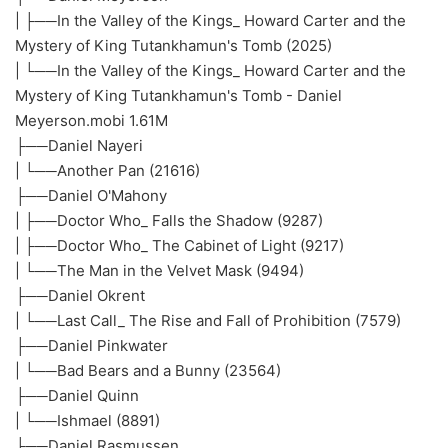
| ├──In the Valley of the Kings_ Howard Carter and the
Mystery of King Tutankhamun's Tomb (2025)
| └──In the Valley of the Kings_ Howard Carter and the
Mystery of King Tutankhamun's Tomb - Daniel
Meyerson.mobi 1.61M
├──Daniel Nayeri
| └──Another Pan (21616)
├──Daniel O'Mahony
| ├──Doctor Who_ Falls the Shadow (9287)
| ├──Doctor Who_ The Cabinet of Light (9217)
| └──The Man in the Velvet Mask (9494)
├──Daniel Okrent
| └──Last Call_ The Rise and Fall of Prohibition (7579)
├──Daniel Pinkwater
| └──Bad Bears and a Bunny (23564)
├──Daniel Quinn
| └──Ishmael (8891)
├──Daniel Rasmussen