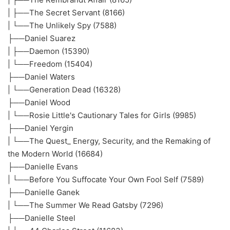
| ├──The Secret Servant (8166)
| └──The Unlikely Spy (7588)
├──Daniel Suarez
| ├──Daemon (15390)
| └──Freedom (15404)
├──Daniel Waters
| └──Generation Dead (16328)
├──Daniel Wood
| └──Rosie Little's Cautionary Tales for Girls (9985)
├──Daniel Yergin
| └──The Quest_ Energy, Security, and the Remaking of
the Modern World (16684)
├──Danielle Evans
| └──Before You Suffocate Your Own Fool Self (7589)
├──Danielle Ganek
| └──The Summer We Read Gatsby (7296)
├──Danielle Steel