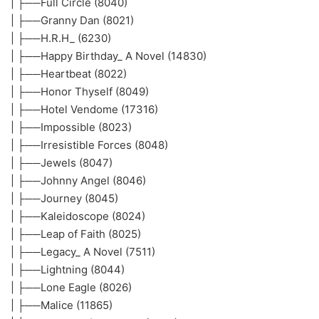
| ├──Full Circle (8040)
| ├──Granny Dan (8021)
| ├──H.R.H_ (6230)
| ├──Happy Birthday_ A Novel (14830)
| ├──Heartbeat (8022)
| ├──Honor Thyself (8049)
| ├──Hotel Vendome (17316)
| ├──Impossible (8023)
| ├──Irresistible Forces (8048)
| ├──Jewels (8047)
| ├──Johnny Angel (8046)
| ├──Journey (8045)
| ├──Kaleidoscope (8024)
| ├──Leap of Faith (8025)
| ├──Legacy_ A Novel (7511)
| ├──Lightning (8044)
| ├──Lone Eagle (8026)
| ├──Malice (11865)