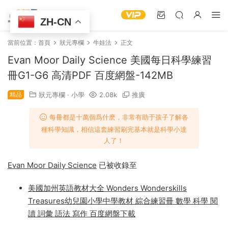
ZH-CN
當前位置：
首頁
狀元專欄
牛娃法
正文
Evan Moor Daily Science 美國每日科學練習
冊G1-G6 高清PDF 百度網盤-142MB
精品
狀元專欄
·
小學
2.08k
推廣
每冊都是十萬個爲什麽，非常有助于孩子了解各
種科學知識，相信這套練習刷完基本就是科學小達
人了！
Evan Moor Daily Science
已被收錄至
美國加州英語教材大全 Wonders Wonderskills
Treasures幼兒園小學中學教材 綜合練習冊 數學 科學 閱
讀 詞彙 語法 寫作 百度網盤下載