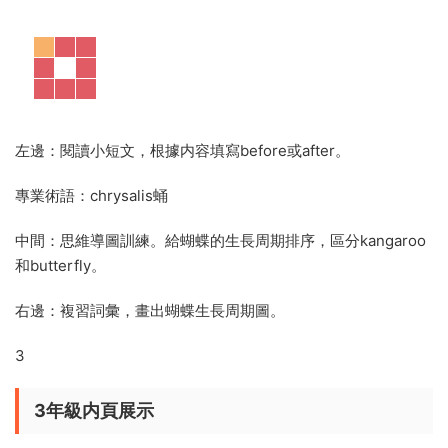
左邊：閱讀小短文，根據内容填寫before或after。
專業術語：chrysalis蛹
中間：思維導圖訓練。給蝴蝶的生長周期排序，區分kangaroo
和butterfly。
右邊：複習詞彙，畫出蝴蝶生長周期圖。
3
3年級内頁展示