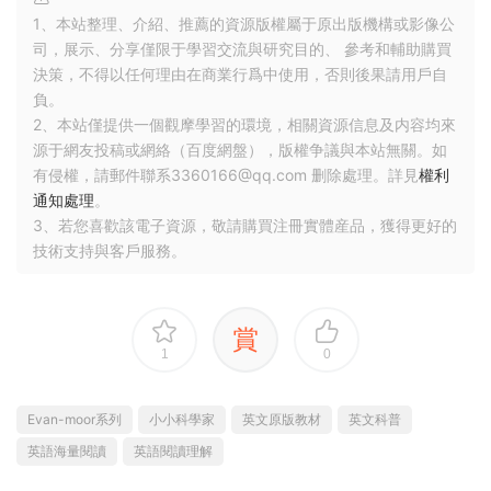
1、本站整理、介紹、推薦的資源版權屬于原出版機構或影像公
司，展示、分享僅限于學習交流與研究目的、 參考和輔助購買
決策，不得以任何理由在商業行爲中使用，否則後果請用戶自
負。
2、本站僅提供一個觀摩學習的環境，相關資源信息及内容均來
源于網友投稿或網絡（百度網盤），版權争議與本站無關。如
有侵權，請郵件聯系3360166@qq.com 删除處理。詳見
權利
通知處理
。
3、若您喜歡該電子資源，敬請購買注冊實體産品，獲得更好的
技術支持與客戶服務。
賞
1
0
Evan-moor系列
小小科學家
英文原版教材
英文科普
英語海量閱讀
英語閱讀理解