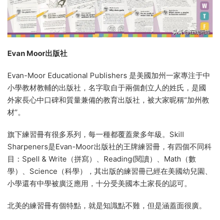
Evan Moor出版社
Evan-Moor Educational Publishers 是美國加州一家專注于中
小學教材教輔的出版社，名字取自于兩個創立人的姓氏，是國
外家長心中口碑和質量兼備的教育出版社，被大家昵稱“加州教
材”。
旗下練習冊有很多系列，每一種都覆蓋衆多年級。Skill
Sharpeners是Evan-Moor出版社的王牌練習冊，有四個不同科
目：Spell & Write（拼寫）、Reading(閱讀）、Math（數
學）、Science（科學），其出版的練習冊已經在美國幼兒園、
小學還有中學被廣泛應用，十分受美國本土家長的認可。
北美的練習冊有個特點，就是知識點不難，但是涵蓋面很廣。