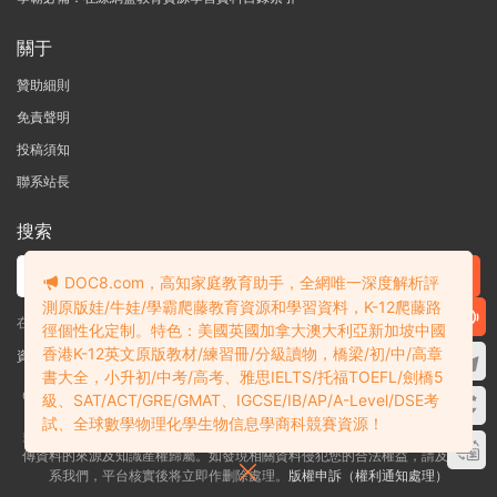
關于
贊助細則
免責聲明
投稿須知
聯系站長
搜索
DOC8.com，高知家庭教育助手，全網唯一深度解析評
測原版娃/牛娃/學霸爬藤教育資源和學習資料，K-12爬藤路
在線搜索GK-G12海量英文原版教材/章節書/國際考試/學科競賽資料！
徑個性化定制。特色：美國英國加拿大澳大利亞新加坡中國
香港K-12英文原版教材/練習冊/分級讀物，橋梁/初/中/高章
資料失效？沒找到需要的？網站意見建議？請提交工單
查看我的工單
書大全，小升初/中考/高考、雅思IELTS/托福TOEFL/劍橋5
Copyright © 2004-2026 多課吧
DOC8.com
渝ICP備2022004389号-1
渝公
級、SAT/ACT/GRE/GMAT、IGCSE/IB/AP/A-Level/DSE考
網安備50010502003111号
試、全球數學物理化學生物信息學商科競賽資源！
多課吧DOC8.com是一個資料信息評測及分享獲取的平台，不确保部分用戶上
傳資料的來源及知識産權歸屬。如發現相關資料侵犯您的合法權益，請及時聯
系我們，平台核實後将立即作删除處理。
版權申訴（權利通知處理）