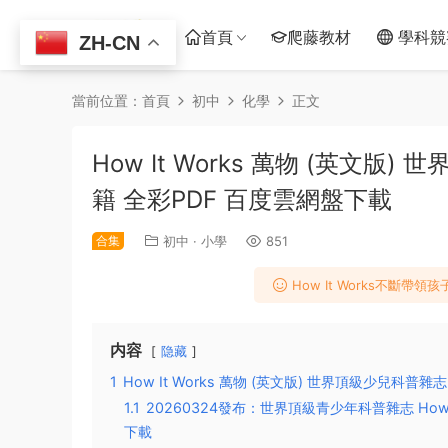
首頁
爬藤教材
學科競
ZH-CN
當前位置：
首頁
初中
化學
正文
How It Works 萬物 (英文版)
籍 全彩PDF 百度雲網盤下載
合集
初中
·
小學
851
How It Works不斷
内容
隐藏
1
How It Works 萬物 (英文版) 世界頂級少兒科普雜志
1.1
20260324發布：世界頂級青少年科普雜志 How
下載