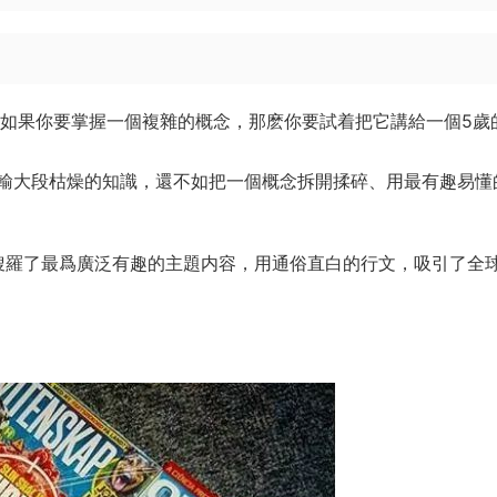
：如果你要掌握一個複雜的概念，那麽你要試着把它講給一個5歲
輸大段枯燥的知識，還不如把一個概念拆開揉碎、用最有趣易懂
搜羅了最爲廣泛有趣的主題内容，用通俗直白的行文，吸引了全