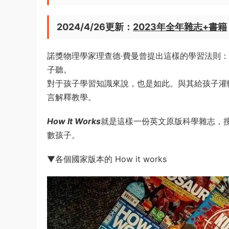
2024/4/26更新：
2023年全年雜志+書籍
諾獎物理學家理查德·費曼曾提出這樣的學習法則
子聽。
對于孩子學習知識來說，也是如此。與其給孩子灌
言解釋教學。
How It Works
就是這樣一份英文原版科學雜志，
數孩子。
▼各個國家版本的 How it works