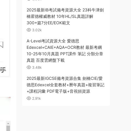
2025最新IB考試備考資源大全 23科牛津劍
橋霍德權威教材 10年HL/SL真題詳解
300+篇7分EE/EOK範文
3.02k
A-Level考試資源大全 愛德思
Edexcel+CAIE+AQA+OCR教材 最新考綱
10-25年10月真題 PPT課件 筆記 分類分章
真題 百度雲網盤下載
3.48k
2025最新IGCSE備考資源合集 劍橋CIE/愛
德思Edexcel全套教材+曆年真題+複習筆記
+課程詞彙 PDF電子版+音視頻資源
2.91k