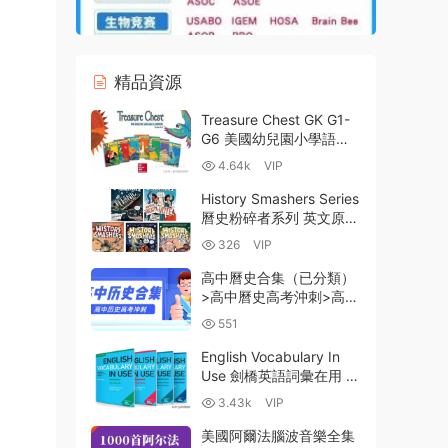
精品資源
Treasure Chest GK G1-
G6 美國幼兒園小學語文
ELL教材 全彩PDF 教師書
4.64k
VIP
練習冊 MP3音頻 百度網
盤下載-15.69GB
History Smashers Series
曆史粉碎者系列 英文原版
EPUB+MOBI電子書+配套
326
VIP
MP3音頻
高中曆史合集（已分類）
>高中曆史高考沖刺>高考
複習+真題試卷 百度雲網
551
盤下載
English Vocabulary In
Use 劍橋英語詞彙在用 全
球暢銷詞彙聖經 高清PDF
3.43k
VIP
百度網盤-183MB
美國阿爾法腦波音樂全集