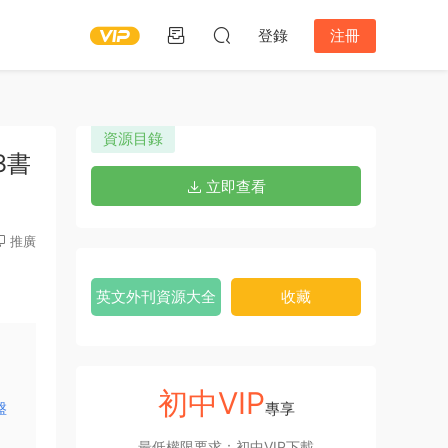
登錄
注冊
資源目錄
3書
立即查看
推廣
英文外刊資源大全
收藏
初中VIP
盤
專享
最低權限要求：初中VIP下載