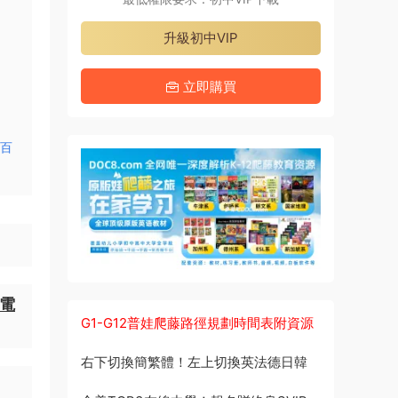
升級初中VIP
立即購買
 百
F電
G1-G12普娃爬藤路徑規劃時間表附資源
右下切換簡繁體！左上切換英法德日韓