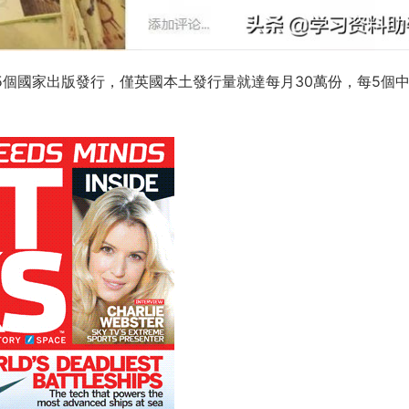
5個國家出版發行，僅英國本土發行量就達每月30萬份，每5個