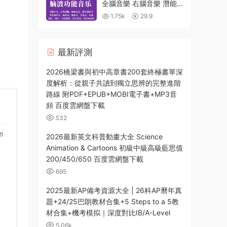
全腦音樂 右腦音樂 潛能
音樂 靈感音樂 激活大腦
1.75k
29.9
潛能 提升記憶力【MP3-
1GB】
最新評測
2026橋梁書與初中高章書200套終極書單深
度解析：從親子共讀到獨立思辨的完整進階
路線 附PDF+EPUB+MOBI電子書+MP3音
頻 百度雲網盤下載
532
2026最新英文科普動畫大全 Science
Animation & Cartoons 初級中級高級藍思值
200/450/650 百度雲網盤下載
695
2025最新AP備考資源大全 | 26科AP曆年真
題+24/25巴朗教材合集+5 Steps to a 5教
材合集+機考模拟｜深度對比IB/A-Level
5.06k