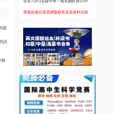
全美TOP3在線中學！報名贈終身SVIP
學霸必備百度雲網盤教育資源資料目錄
的孩
的語
球無